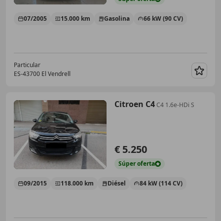
07/2005
15.000 km
Gasolina
66 kW (90 CV)
Particular
ES-43700 El Vendrell
Guar
Citroen C4
C4 1.6e-HDi S
€ 5.250
Súper
oferta
09/2015
118.000 km
Diésel
84 kW (114 CV)