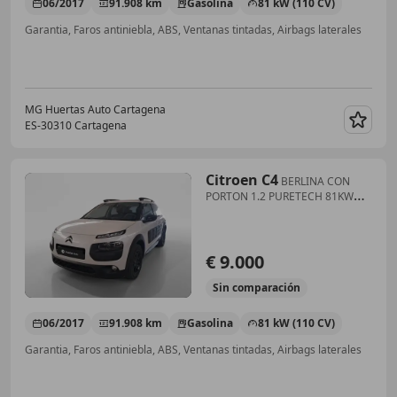
06/2017
91.908 km
Gasolina
81 kW (110 CV)
Garantia, Faros antiniebla, ABS, Ventanas tintadas, Airbags laterales
MG Huertas Auto Cartagena
ES-30310 Cartagena
Guar
Citroen C4
BERLINA CON
PORTON 1.2 PURETECH 81KW
TONIC 110 5P
€ 9.000
Sin
comparación
06/2017
91.908 km
Gasolina
81 kW (110 CV)
Garantia, Faros antiniebla, ABS, Ventanas tintadas, Airbags laterales