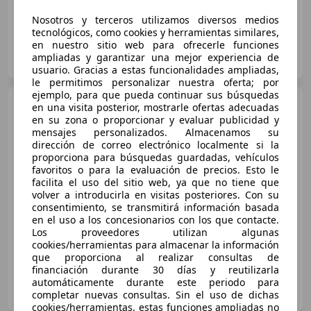
Nosotros y terceros utilizamos diversos medios
tecnológicos, como cookies y herramientas similares,
en nuestro sitio web para ofrecerle funciones
Particular
ampliadas y garantizar una mejor experiencia de
ES-08840 sant boi
Guar
usuario. Gracias a estas funcionalidades ampliadas,
le permitimos personalizar nuestra oferta; por
ejemplo, para que pueda continuar sus búsquedas
Citroen C4
1.6HDI Exclusive
en una visita posterior, mostrarle ofertas adecuadas
110
en su zona o proporcionar y evaluar publicidad y
mensajes personalizados. Almacenamos su
dirección de correo electrónico localmente si la
proporciona para búsquedas guardadas, vehículos
€ 2.900
favoritos o para la evaluación de precios. Esto le
facilita el uso del sitio web, ya que no tiene que
Súper
oferta
volver a introducirla en visitas posteriores. Con su
consentimiento, se transmitirá información basada
05/2007
106.000 km
Diésel
80 kW (109 CV)
en el uso a los concesionarios con los que contacte.
Los proveedores utilizan algunas
cookies/herramientas para almacenar la información
que proporciona al realizar consultas de
financiación durante 30 días y reutilizarla
Particular
automáticamente durante este periodo para
ES-21891 Chucena
completar nuevas consultas. Sin el uso de dichas
Guar
cookies/herramientas, estas funciones ampliadas no