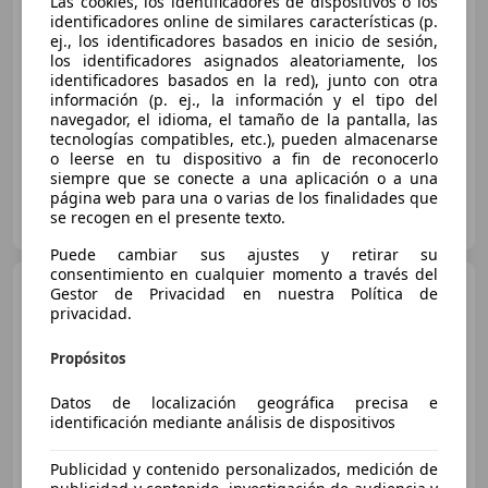
Las cookies, los identificadores de dispositivos o los
€ 1.600
identificadores online de similares características (p.
ej., los identificadores basados en inicio de sesión,
Sin
comparación
los identificadores asignados aleatoriamente, los
identificadores basados en la red), junto con otra
información (p. ej., la información y el tipo del
01/2007
222.000 km
Diésel
66 kW (90 CV)
navegador, el idioma, el tamaño de la pantalla, las
tecnologías compatibles, etc.), pueden almacenarse
o leerse en tu dispositivo a fin de reconocerlo
siempre que se conecte a una aplicación o a una
página web para una o varias de los finalidades que
Particular
se recogen en el presente texto.
ES-08401 Granollers
Guar
Puede cambiar sus ajustes y retirar su
consentimiento en cualquier momento a través del
Citroen C4
1.6HDI Exclusive
Gestor de Privacidad en nuestra Política de
110 FAP
privacidad.
Propósitos
Datos de localización geográfica precisa e
identificación mediante análisis de dispositivos
Publicidad y contenido personalizados, medición de