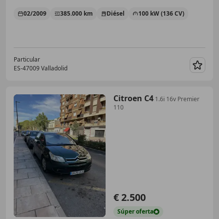
02/2009
385.000 km
Diésel
100 kW (136 CV)
Particular
ES-47009 Valladolid
Guar
Citroen C4
1.6i 16v Premier
110
€ 2.500
Súper
oferta