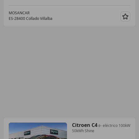
MOSANCAR
ES-28400 Collado Villalba
Guar
Citroen C4
ë- eléctrico 100kW
50kWh Shine