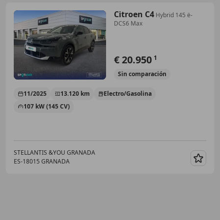
Citroen C4
Hybrid 145 ë-
DCS6 Max
€ 20.950
1
Sin
comparación
11/2025
13.120 km
Electro/Gasolina
107 kW (145 CV)
STELLANTIS &YOU GRANADA
ES-18015 GRANADA
Guar