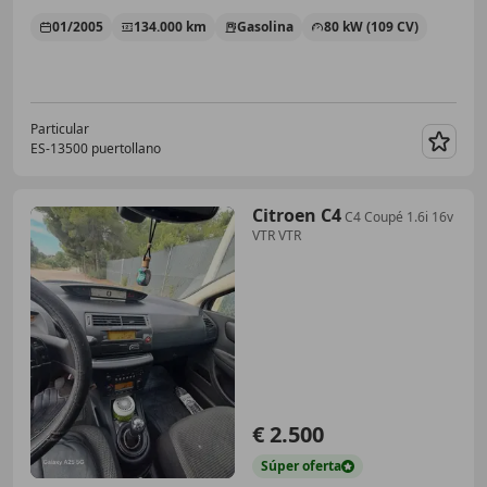
01/2005
134.000 km
Gasolina
80 kW (109 CV)
Particular
ES-13500 puertollano
Guar
Citroen C4
C4 Coupé 1.6i 16v
VTR VTR
€ 2.500
Súper
oferta