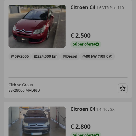
Citroen C4
1.6 VTR Plus 110
€ 2.500
Súper
oferta
09/2005
224.000 km
Diésel
80 kW (109 CV)
Clidrive Group
ES-28006 MADRID
Guar
Citroen C4
1.4i 16v SX
€ 2.800
Súper
oferta