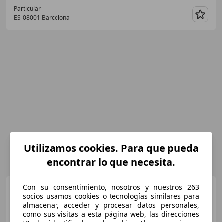
Particular
ES-08001 Barcelona
Guar
Utilizamos cookies. Para que pueda
encontrar lo que necesita.
Citroen C4
Con su consentimiento, nosotros y nuestros 263
1.6 VTi Tonic
socios usamos cookies o tecnologías similares para
almacenar, acceder y procesar datos personales,
como sus visitas a esta página web, las direcciones