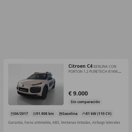
Citroen C4
BERLINA CON
PORTON 1.2 PURETECH 81KW
TONIC 110 5P
€ 9.000
Sin
comparación
06/2017
91.908 km
Gasolina
81 kW (110 CV)
Garantia, Faros antiniebla, ABS, Ventanas tintadas, Airbags laterales