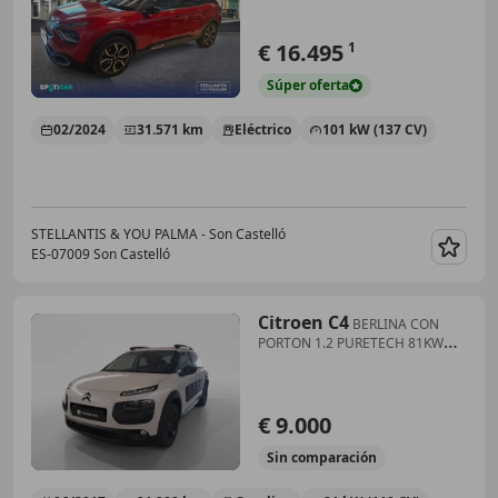
€ 16.495
1
Súper
oferta
02/2024
31.571 km
Eléctrico
101 kW (137 CV)
STELLANTIS & YOU PALMA - Son Castelló
ES-07009 Son Castelló
Guar
Citroen C4
BERLINA CON
PORTON 1.2 PURETECH 81KW
TONIC 110 5P
€ 9.000
Sin
comparación