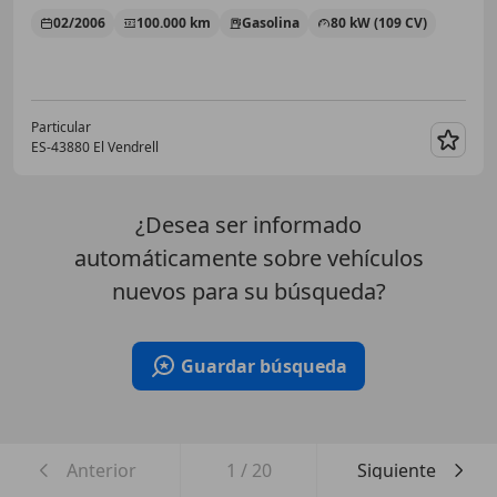
02/2006
100.000 km
Gasolina
80 kW (109 CV)
Particular
ES-43880 El Vendrell
Guar
¿Desea ser informado
automáticamente sobre vehículos
nuevos para su búsqueda?
Guardar búsqueda
Anterior
1
/
20
Siguiente