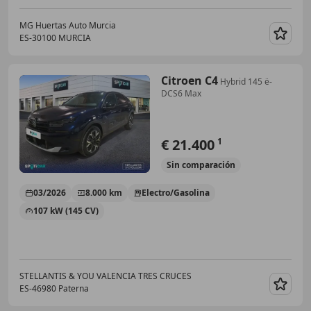
MG Huertas Auto Murcia
ES-30100 MURCIA
Guar
Citroen C4
Hybrid 145 ë-
DCS6 Max
€ 21.400
1
Sin
comparación
03/2026
8.000 km
Electro/Gasolina
107 kW (145 CV)
STELLANTIS & YOU VALENCIA TRES CRUCES
ES-46980 Paterna
Guar