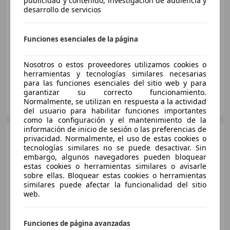
publicidad y contenido, investigación de audiencia y
€ 4.490
desarrollo de servicios
Precio
justo
Funciones esenciales de la página
07/2011
217.000 km
Diésel
80 kW (109 CV)
Nosotros o estos proveedores utilizamos cookies o
herramientas y tecnologías similares necesarias
para las funciones esenciales del sitio web y para
garantizar su correcto funcionamiento.
Particular
Normalmente, se utilizan en respuesta a la actividad
ES-15009 A Coruña
Guar
del usuario para habilitar funciones importantes
como la configuración y el mantenimiento de la
información de inicio de sesión o las preferencias de
Citroen C4
Sedán 1.6HDI
privacidad. Normalmente, el uso de estas cookies o
Collection
tecnologías similares no se puede desactivar. Sin
embargo, algunos navegadores pueden bloquear
estas cookies o herramientas similares o avisarle
sobre ellas. Bloquear estas cookies o herramientas
€ 5.290
similares puede afectar la funcionalidad del sitio
web.
Súper
oferta
01/2010
55.000 km
Diésel
80 kW (109 CV)
Funciones de página avanzadas