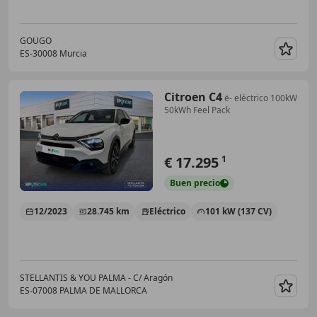
GOUGO
ES-30008 Murcia
Guar
Citroen C4
ë- eléctrico 100kW
50kWh Feel Pack
€ 17.295
1
Buen
precio
12/2023
28.745 km
Eléctrico
101 kW (137 CV)
STELLANTIS & YOU PALMA - C/ Aragón
ES-07008 PALMA DE MALLORCA
Guar