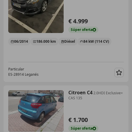
€ 4.999
Súper
oferta
06/2014
186.000 km
Diésel
84 kW (114 CV)
Particular
ES-28914 Leganés
Guar
Citroen C4
2.0HDI Exclusive+
CAS 135
€ 1.700
Súper
oferta