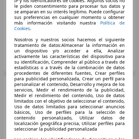
IP y los identificadores de cookies. Algunos socios no
le piden consentimiento para procesar tus datos y
€ 4.500
se amparan en su interés legítimo. Puede configurar
Súper
oferta
sus preferencias en cualquier momento u obtener
más información visitando nuestra
Política de
Cookies
.
01/2013
180.000 km
Gasolina
88 kW (120 CV)
Nosotros y nuestros socios hacemos el siguiente
tratamiento de datos:Almacenar la información en
un dispositivo y/o acceder a ella, Analizar
activamente las características del dispositivo para
Particular
su identificación, Comprender al público a través de
ES-08033 Barcelona
Guar
estadísticas o a través de la combinación de datos
procedentes de diferentes fuentes, Crear perfiles
para publicidad personalizada, Crear un perfil para
Citroen C4
1.6HDI Collection
personalizar el contenido, Desarrollo y mejora de los
92
servicios, Medir el rendimiento de la publicidad,
Medir el rendimiento del contenido, Uso de datos
limitados con el objetivo de seleccionar el contenido,
Uso de datos limitados para seleccionar anuncios
básicos, Uso de perfiles para la selección de
contenido personalizado, Utilizar datos de
localización geográfica precisa, Utilizar perfiles para
seleccionar la publicidad personalizada