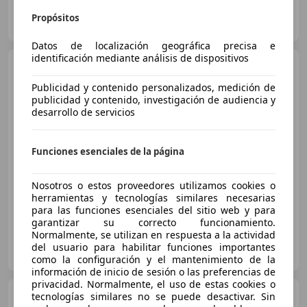
FLEXICAR ALICANTE.
Propósitos
ES-03007 ALICANTE
Guar
Datos de localización geográfica precisa e
identificación mediante análisis de dispositivos
Citroen C4
BlueHDi 96KW
(130CV) Feel
Publicidad y contenido personalizados, medición de
publicidad y contenido, investigación de audiencia y
desarrollo de servicios
€ 10.990
Sin
comparación
Funciones esenciales de la página
01/2020
85.827 km
Diésel
96 kW (131 CV)
Nosotros o estos proveedores utilizamos cookies o
herramientas y tecnologías similares necesarias
para las funciones esenciales del sitio web y para
garantizar su correcto funcionamiento.
Normalmente, se utilizan en respuesta a la actividad
FLEXICAR MÁLAGA.
del usuario para habilitar funciones importantes
ES-29004 MALAGA
Guar
como la configuración y el mantenimiento de la
información de inicio de sesión o las preferencias de
privacidad. Normalmente, el uso de estas cookies o
Citroen C4
tecnologías similares no se puede desactivar. Sin
BlueHDi 96KW