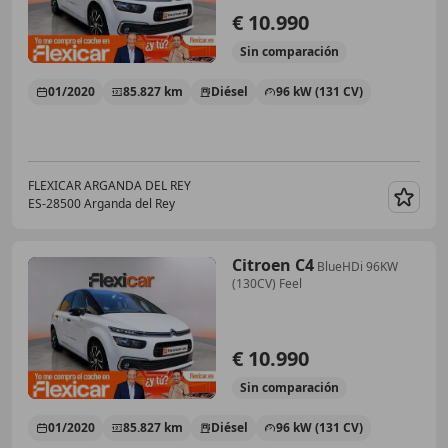
€ 10.990
Sin
comparación
01/2020
85.827 km
Diésel
96 kW (131 CV)
FLEXICAR ARGANDA DEL REY
ES-28500 Arganda del Rey
Guar
Citroen C4
BlueHDi 96KW
(130CV) Feel
€ 10.990
Sin
comparación
01/2020
85.827 km
Diésel
96 kW (131 CV)