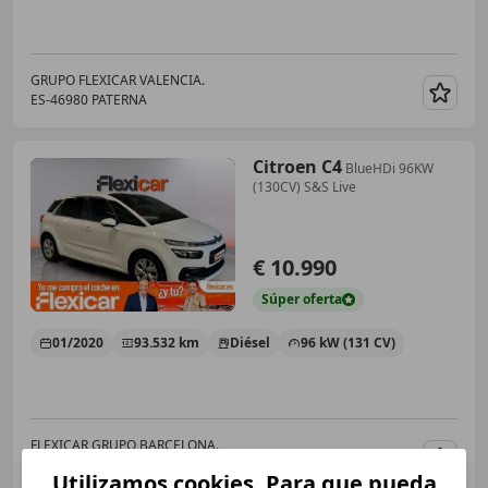
GRUPO FLEXICAR VALENCIA.
ES-46980 PATERNA
Guar
Citroen C4
BlueHDi 96KW
(130CV) S&S Live
€ 10.990
Súper
oferta
01/2020
93.532 km
Diésel
96 kW (131 CV)
FLEXICAR GRUPO BARCELONA.
ES-08097 L'Hospitalet de Llobregat
Guar
Utilizamos cookies. Para que pueda