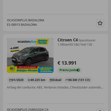
OCASIONPLUS BADALONA
ES-08915 BADALONA
Guar
Citroen C4
Spacetourer
1.5BlueHDI S&S Feel 130
€ 13.991
Precio
justo
01/2020
49.225 km
Diésel
96 kW (131 CV)
Airbag del conductor, ABS, Ventanas tintadas, Climatizador automático, Bluetooth
OCASIONPLUS ZARAGOZA CA