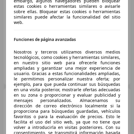
embargo, algunos navegadores pueden bloquear
(130CV) Feel
estas cookies o herramientas similares o avisarle
sobre ellas. Bloquear estas cookies o herramientas
similares puede afectar la funcionalidad del sitio
€ 10.990
web.
Sin
comparación
Funciones de página avanzadas
01/2020
85.827 km
Diésel
96 kW (131 CV)
Nosotros y terceros utilizamos diversos medios
tecnológicos, como cookies y herramientas similares,
en nuestro sitio web para ofrecerle funciones
ampliadas y garantizar una mejor experiencia de
GRUPO FLEXICAR SEVILLA.
usuario. Gracias a estas funcionalidades ampliadas,
ES-41007 SEVILLA
Guar
le permitimos personalizar nuestra oferta; por
ejemplo, para que pueda continuar sus búsquedas
en una visita posterior, mostrarle ofertas adecuadas
en su zona o proporcionar y evaluar publicidad y
Citroen C4
BlueHDi 96KW
mensajes personalizados. Almacenamos su
(130CV) S&S Live
dirección de correo electrónico localmente si la
proporciona para búsquedas guardadas, vehículos
favoritos o para la evaluación de precios. Esto le
facilita el uso del sitio web, ya que no tiene que
€ 10.990
volver a introducirla en visitas posteriores. Con su
Súper
oferta
consentimiento, se transmitirá información basada