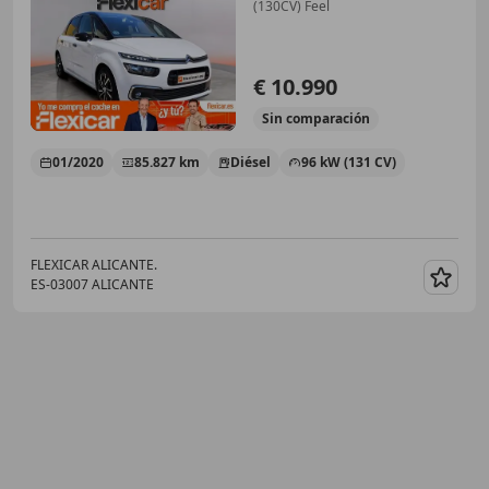
(130CV) Feel
€ 10.990
Sin
comparación
01/2020
85.827 km
Diésel
96 kW (131 CV)
FLEXICAR ALICANTE.
ES-03007 ALICANTE
Guar