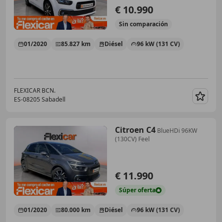
€ 10.990
Sin
comparación
01/2020
85.827 km
Diésel
96 kW (131 CV)
FLEXICAR BCN.
ES-08205 Sabadell
Guar
Citroen C4
BlueHDi 96KW
(130CV) Feel
€ 11.990
Súper
oferta
01/2020
80.000 km
Diésel
96 kW (131 CV)