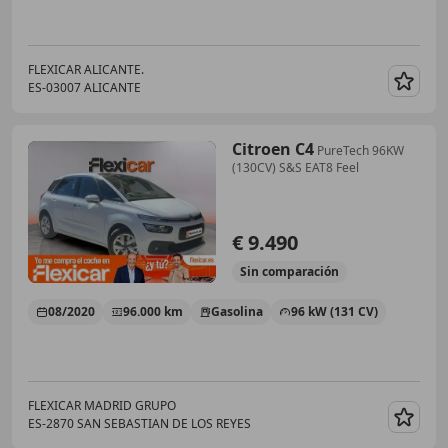
FLEXICAR ALICANTE.
ES-03007 ALICANTE
Guar
Citroen C4
PureTech 96KW
(130CV) S&S EAT8 Feel
€ 9.490
Sin
comparación
08/2020
96.000 km
Gasolina
96 kW (131 CV)
FLEXICAR MADRID GRUPO
ES-2870 SAN SEBASTIAN DE LOS REYES
Guar