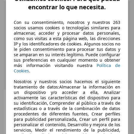
encontrar lo que necesita.
Con su consentimiento, nosotros y nuestros 263
socios usamos cookies o tecnologías similares para
almacenar, acceder y procesar datos personales,
como sus visitas a esta página web, las direcciones
IP y los identificadores de cookies. Algunos socios no
le piden consentimiento para procesar tus datos y
se amparan en su interés legítimo. Puede configurar
sus preferencias en cualquier momento u obtener
más información visitando nuestra
Política de
Cookies
.
Nosotros y nuestros socios hacemos el siguiente
tratamiento de datos:Almacenar la información en
un dispositivo y/o acceder a ella, Analizar
Citroen C4
BlueHDi 96KW
activamente las características del dispositivo para
(130CV) S&S Live
su identificación, Comprender al público a través de
estadísticas o a través de la combinación de datos
procedentes de diferentes fuentes, Crear perfiles
para publicidad personalizada, Crear un perfil para
€ 10.990
personalizar el contenido, Desarrollo y mejora de los
servicios, Medir el rendimiento de la publicidad,
Súper
oferta