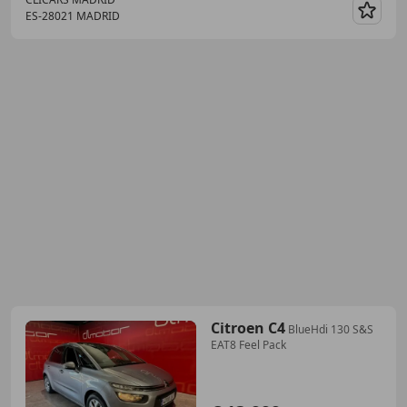
ES-28021 MADRID
Guar
Citroen C4
BlueHdi 130 S&S
EAT8 Feel Pack