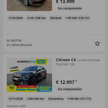
€ 13.999
Sin
comparación
10/2020
101.338 km
Diésel
95 kW (129 CV)
DL MOTOR
ES-29004 MALAGA
Guar
Citroen C4
1.2 PureTech Feel
Pack S&S 130
€ 12.957
1
Sin
comparación
11/2020
88.558 km
Gasolina
96 kW (131 CV)
Asientos calef.