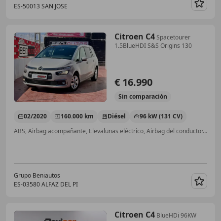
ES-50013 SAN JOSE
Guar
Citroen C4
Spacetourer
1.5BlueHDI S&S Origins 130
€ 16.990
Sin
comparación
02/2020
160.000 km
Diésel
96 kW (131 CV)
ABS, Airbag acompañante, Elevalunas eléctrico, Airbag del conductor, Ventanas tintadas, Climatizador automático
Grupo Beniautos
ES-03580 ALFAZ DEL PI
Guar
Citroen C4
BlueHDi 96KW