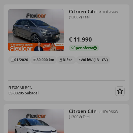
Citroen C4
BlueHDi 96KW
(130CV) Feel
€ 11.990
Súper
oferta
01/2020
80.000 km
Diésel
96 kW (131 CV)
FLEXICAR BCN.
ES-08205 Sabadell
Guar
Citroen C4
BlueHDi 96KW
(130CV) Feel