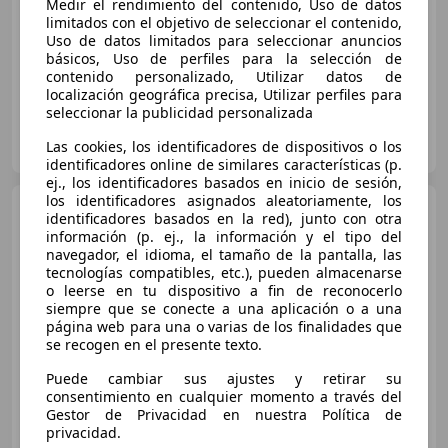
Medir el rendimiento del contenido, Uso de datos
limitados con el objetivo de seleccionar el contenido,
01/2020
93.532 km
Diésel
96 kW (131 CV)
Uso de datos limitados para seleccionar anuncios
básicos, Uso de perfiles para la selección de
contenido personalizado, Utilizar datos de
localización geográfica precisa, Utilizar perfiles para
seleccionar la publicidad personalizada
FLEXICAR ASTURIAS.
Las cookies, los identificadores de dispositivos o los
ES-33010 OVIEDO
Guar
identificadores online de similares características (p.
ej., los identificadores basados en inicio de sesión,
los identificadores asignados aleatoriamente, los
Citroen C4
BlueHDi 96KW
identificadores basados en la red), junto con otra
(130CV) S&S Live
información (p. ej., la información y el tipo del
navegador, el idioma, el tamaño de la pantalla, las
tecnologías compatibles, etc.), pueden almacenarse
o leerse en tu dispositivo a fin de reconocerlo
€ 10.990
siempre que se conecte a una aplicación o a una
página web para una o varias de los finalidades que
Súper
oferta
se recogen en el presente texto.
01/2020
93.532 km
Diésel
96 kW (131 CV)
Puede cambiar sus ajustes y retirar su
consentimiento en cualquier momento a través del
Gestor de Privacidad en nuestra Política de
privacidad.