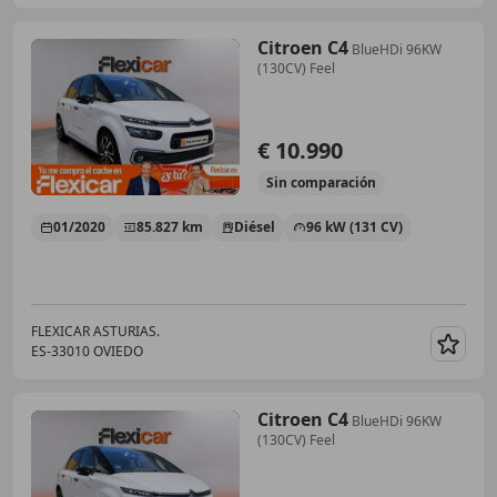
Citroen C4
BlueHDi 96KW
(130CV) Feel
€ 10.990
Sin
comparación
01/2020
85.827 km
Diésel
96 kW (131 CV)
FLEXICAR ASTURIAS.
ES-33010 OVIEDO
Guar
Citroen C4
BlueHDi 96KW
(130CV) Feel