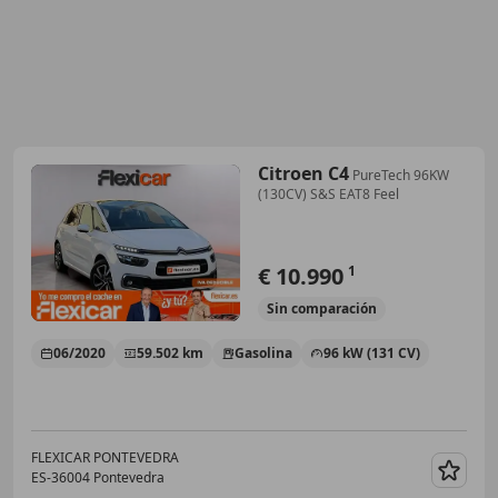
Citroen C4
PureTech 96KW
(130CV) S&S EAT8 Feel
€ 10.990
1
Sin
comparación
06/2020
59.502 km
Gasolina
96 kW (131 CV)
FLEXICAR PONTEVEDRA
ES-36004 Pontevedra
Guar