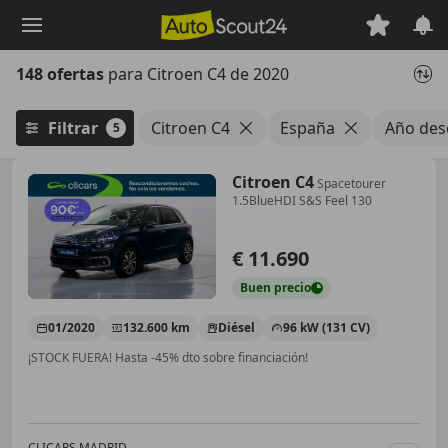
Saltar
al
contenido
148 ofertas
para Citroen C4 de 2020
principal
Filtrar
Citroen C4
España
Año des
5
Citroen C4
Spacetourer
1.5BlueHDI S&S Feel 130
€ 11.690
Buen
precio
01/2020
132.600 km
Diésel
96 kW (131 CV)
¡STOCK FUERA! Hasta -45% dto sobre financiación!
CLICARS MADRID