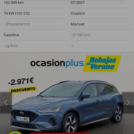
102.999 km
07/2021
74 kW (101 CV)
Ocasión
- (Propietarios)
Manual
Gasolina
- (l/100 km)
- (g/km)
-/-