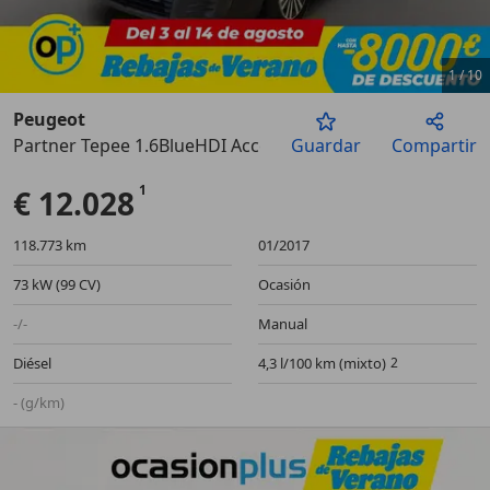
1
/
10
Peugeot
Partner Tepee 1.6BlueHDI Access 100
Guardar
Compartir
Anterior
Sigu
€ 12.028
118.773 km
01/2017
73 kW (99 CV)
Ocasión
-/-
Manual
Diésel
4,3 l/100 km (mixto)
- (g/km)