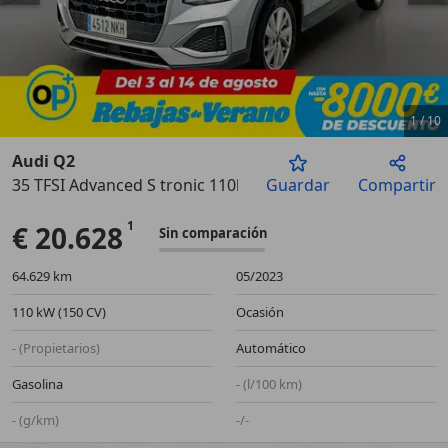
1
/
10
Audi Q2
35 TFSI Advanced S tronic 110kW
Guardar
Compartir
Anterior
Sigu
€ 20.628
Sin comparación
64.629 km
05/2023
110 kW (150 CV)
Ocasión
- (Propietarios)
Automático
Gasolina
- (l/100 km)
- (g/km)
-/-