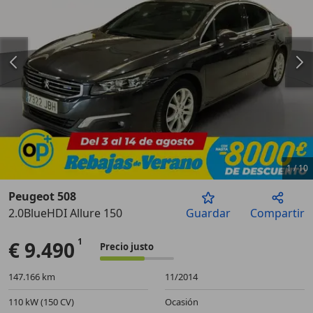
1
/
10
Peugeot 508
2.0BlueHDI Allure 150
Guardar
Compartir
Anterior
Sigu
€ 9.490
Precio justo
147.166 km
11/2014
110 kW (150 CV)
Ocasión