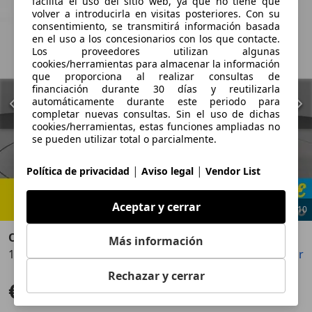
facilita el uso del sitio web, ya que no tiene que
volver a introducirla en visitas posteriores. Con su
consentimiento, se transmitirá información basada
en el uso a los concesionarios con los que contacte.
Los proveedores utilizan algunas
cookies/herramientas para almacenar la información
que proporciona al realizar consultas de
financiación durante 30 días y reutilizarla
automáticamente durante este periodo para
completar nuevas consultas. Sin el uso de dichas
cookies/herramientas, estas funciones ampliadas no
se pueden utilizar total o parcialmente.
|
|
Política de privacidad
Aviso legal
Vendor List
Aceptar y cerrar
1
/
10
Opel Corsa
Más información
1.2T XHL S/S GS-Line 100
Guardar
Compartir
Anterior
Sigu
Rechazar y cerrar
€ 8.719
Sin comparación