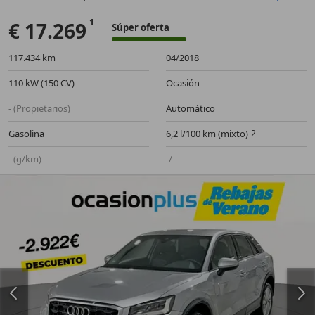
€ 17.269
Súper oferta
117.434 km
04/2018
110 kW (150 CV)
Ocasión
- (Propietarios)
Automático
Gasolina
6,2 l/100 km (mixto)
- (g/km)
-/-