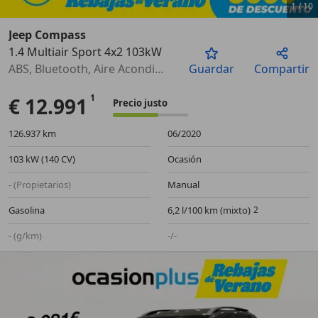
1
/
10
Jeep Compass
1.4 Multiair Sport 4x2 103kW
Anterior
Sigu
ABS, Bluetooth, Aire Acondicionado, Airbags laterales, Sensor de lluvia, Cierre centralizado, ESP, Control de velocidad
Guardar
Compartir
€ 12.991
Precio justo
126.937 km
06/2020
103 kW (140 CV)
Ocasión
- (Propietarios)
Manual
Gasolina
6,2 l/100 km (mixto)
- (g/km)
-/-