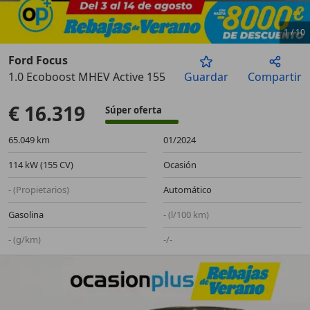
1
/
10
Ford Focus
1.0 Ecoboost MHEV Active 155 Aut.
Guardar
Compartir
Anterior
Sigu
€ 16.319
Súper oferta
65.049 km
01/2024
114 kW (155 CV)
Ocasión
- (Propietarios)
Automático
Gasolina
- (l/100 km)
- (g/km)
-/-