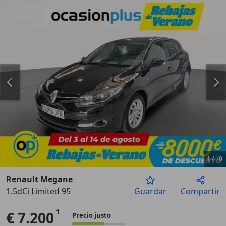
1
/
10
Renault Megane
1.5dCi Limited 95
Guardar
Compartir
Anterior
Sigu
€ 7.200
Precio justo