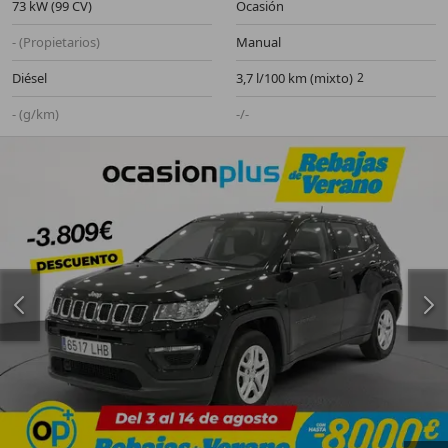
73 kW (99 CV)
Ocasión
- (Propietarios)
Manual
Diésel
3,7 l/100 km (mixto)
- (g/km)
-/-