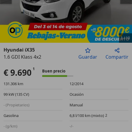
1
/
10
Hyundai iX35
1.6 GDI Klass 4x2
Guardar
Compartir
Anterior
Sigu
€ 9.690
Buen precio
131.306 km
12/2014
99 kW (135 CV)
Ocasión
- (Propietarios)
Manual
Gasolina
6,8 l/100 km (mixto)
- (g/km)
-/-