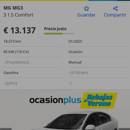
MG MG3
3 1.5 Comfort
Guardar
Compartir
Anterior
Sigu
€ 13.137
Precio justo
18.373 km
01/2025
85 kW (116 CV)
Ocasión
- (Propietarios)
Manual
Gasolina
- (l/100 km)
- (g/km)
-/-