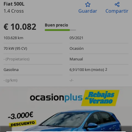
Fiat 500L
1.4 Cross
Guardar
Compartir
Anterior
Sigu
€ 10.082
Buen precio
103.628 km
05/2021
70 kW (95 CV)
Ocasión
- (Propietarios)
Manual
Gasolina
6,9 l/100 km (mixto)
- (g/km)
-/-