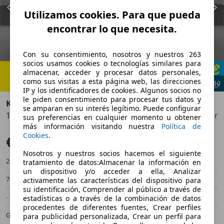
Utilizamos cookies. Para que pueda
encontrar lo que necesita.
Con su consentimiento, nosotros y nuestros 263
socios usamos cookies o tecnologías similares para
almacenar, acceder y procesar datos personales,
como sus visitas a esta página web, las direcciones
1
/
10
IP y los identificadores de cookies. Algunos socios no
le piden consentimiento para procesar tus datos y
Kia Ceed / cee'd
se amparan en su interés legítimo. Puede configurar
1.0 T-GDI Concept 100
Guardar
Compartir
Anterior
Sigu
sus preferencias en cualquier momento u obtener
más información visitando nuestra
Política de
Cookies
.
€ 16.000
Buen precio
Nosotros y nuestros socios hacemos el siguiente
23.015 km
04/2025
tratamiento de datos:Almacenar la información en
un dispositivo y/o acceder a ella, Analizar
74 kW (101 CV)
Ocasión
activamente las características del dispositivo para
su identificación, Comprender al público a través de
- (Propietarios)
Manual
estadísticas o a través de la combinación de datos
procedentes de diferentes fuentes, Crear perfiles
Gasolina
- (l/100 km)
para publicidad personalizada, Crear un perfil para