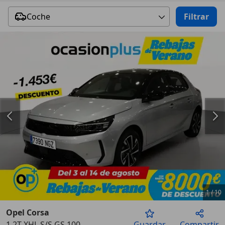
Coche
Filtrar
1
/
10
Opel Corsa
1.2T XHL S/S GS 100
Guardar
Compartir