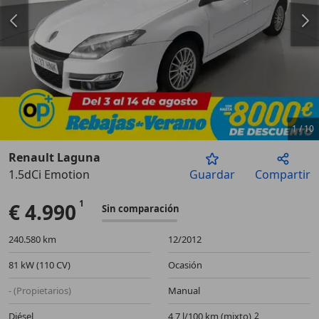
1
/
10
Renault Laguna
1.5dCi Emotion
Guardar
Compartir
Anterior
Sigu
€ 4.990
Sin comparación
240.580 km
12/2012
81 kW (110 CV)
Ocasión
- (Propietarios)
Manual
Diésel
4,7 l/100 km (mixto)