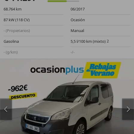
68.764 km
06/2017
87 kW (118 CV)
Ocasión
- (Propietarios)
Manual
Gasolina
5,5 l/100 km (mixto)
- (g/km)
-/-