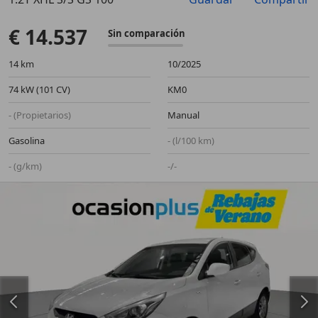
Anterior
Sigu
€ 14.537
Sin comparación
14 km
10/2025
74 kW (101 CV)
KM0
- (Propietarios)
Manual
Gasolina
- (l/100 km)
- (g/km)
-/-