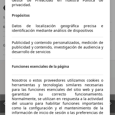
Gestor de Privacidad en nuestra Política de
privacidad.
€ 8.319
Buen precio
Propósitos
126.482 km
07/2019
Datos de localización geográfica precisa e
66 kW (90 CV)
Ocasión
identificación mediante análisis de dispositivos
- (Propietarios)
Manual
Publicidad y contenido personalizados, medición de
Gas licuado (GLP)
4,7 l/100 km (mixto)
publicidad y contenido, investigación de audiencia y
desarrollo de servicios
- (g/km)
-/-
Funciones esenciales de la página
Nosotros o estos proveedores utilizamos cookies o
herramientas y tecnologías similares necesarias
para las funciones esenciales del sitio web y para
garantizar su correcto funcionamiento.
Normalmente, se utilizan en respuesta a la actividad
del usuario para habilitar funciones importantes
como la configuración y el mantenimiento de la
información de inicio de sesión o las preferencias de