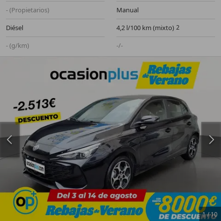
- (Propietarios)
Manual
Diésel
4,2 l/100 km (mixto)
- (g/km)
-/-
1
/
10