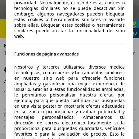
privacidad. Normalmente, el uso de estas cookies o
tecnologías similares no se puede desactivar. Sin
embargo, algunos navegadores pueden bloquear
estas cookies o herramientas similares o avisarle
sobre ellas. Bloquear estas cookies o herramientas
similares puede afectar la funcionalidad del sitio
1
/
10
web.
Kia XCeed
1.6 MHEV iMT Drive 136
Guardar
Compartir
Anterior
Sigu
Funciones de página avanzadas
€ 14.637
Nosotros y terceros utilizamos diversos medios
Súper oferta
tecnológicos, como cookies y herramientas similares,
en nuestro sitio web para ofrecerle funciones
77.596 km
09/2021
ampliadas y garantizar una mejor experiencia de
usuario. Gracias a estas funcionalidades ampliadas,
100 kW (136 CV)
Ocasión
le permitimos personalizar nuestra oferta; por
ejemplo, para que pueda continuar sus búsquedas
- (Propietarios)
Manual
en una visita posterior, mostrarle ofertas adecuadas
en su zona o proporcionar y evaluar publicidad y
Diésel
4,3 l/100 km (mixto)
mensajes personalizados. Almacenamos su
dirección de correo electrónico localmente si la
- (g/km)
-/-
proporciona para búsquedas guardadas, vehículos
favoritos o para la evaluación de precios. Esto le