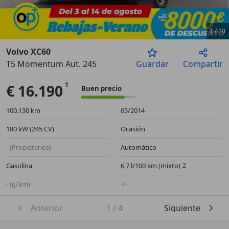
1
/
10
Volvo XC60
T5 Momentum Aut. 245
Guardar
Compartir
Anterior
Sigu
€ 16.190
Buen precio
100.130 km
05/2014
180 kW (245 CV)
Ocasión
- (Propietarios)
Automático
Gasolina
6,7 l/100 km (mixto)
- (g/km)
-/-
Anterior
1
/
4
Siguiente