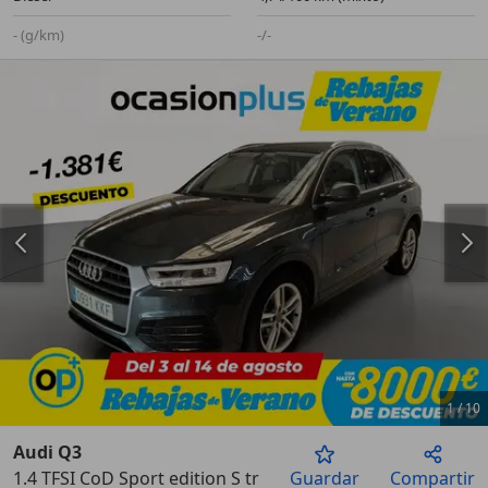
- (g/km)
-/-
1
/
10
Audi Q3
1.4 TFSI CoD Sport edition S tronic
Guardar
Compartir
Anterior
Sigu