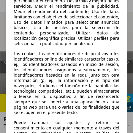
personalizar el contenido, Desarrollo y mejora de los
- (g/km)
-/-
servicios, Medir el rendimiento de la publicidad,
Medir el rendimiento del contenido, Uso de datos
limitados con el objetivo de seleccionar el contenido,
Uso de datos limitados para seleccionar anuncios
básicos, Uso de perfiles para la selección de
contenido personalizado, Utilizar datos de
localización geográfica precisa, Utilizar perfiles para
seleccionar la publicidad personalizada
Las cookies, los identificadores de dispositivos o los
identificadores online de similares características (p.
ej., los identificadores basados en inicio de sesión,
los identificadores asignados aleatoriamente, los
identificadores basados en la red), junto con otra
información (p. ej., la información y el tipo del
navegador, el idioma, el tamaño de la pantalla, las
tecnologías compatibles, etc.), pueden almacenarse
o leerse en tu dispositivo a fin de reconocerlo
siempre que se conecte a una aplicación o a una
página web para una o varias de los finalidades que
1
/
10
se recogen en el presente texto.
Renault Clio
Puede cambiar sus ajustes y retirar su
TCe Energy GLP Business 66kW
Guardar
Compartir
Anterior
Sigu
consentimiento en cualquier momento a través del