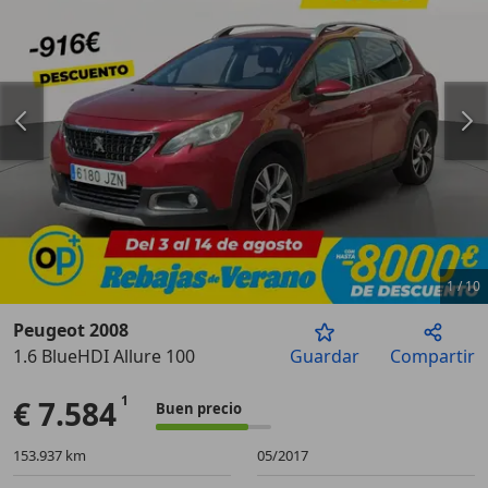
1
/
10
Peugeot 2008
1.6 BlueHDI Allure 100
Guardar
Compartir
Anterior
Sigu
€ 7.584
Buen precio
153.937 km
05/2017