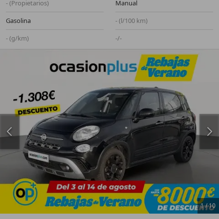
- (Propietarios)
Manual
Gasolina
- (l/100 km)
- (g/km)
-/-
1
/
10