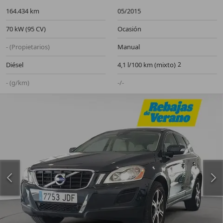
164.434 km
05/2015
70 kW (95 CV)
Ocasión
- (Propietarios)
Manual
Diésel
4,1 l/100 km (mixto)
- (g/km)
-/-