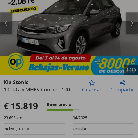
1
/
10
Kia Stonic
1.0 T-GDi MHEV Concept 100
Guardar
Compartir
Anterior
Sigu
€ 15.819
Buen precio
23.693 km
04/2025
74 kW (101 CV)
Ocasión