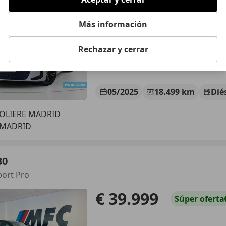
€ 37.172
1
Súper
ofer
Más información
Rechazar y cerrar
05/2025
18.499 km
Dié
OLIERE MADRID
 MADRID
30
port Pro
€ 39.999
Súper
oferta