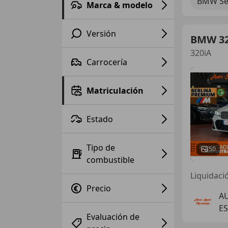
BMW Ser
Marca & modelo
Versión
BMW 3
320iA
Carrocería
Matriculación
Estado
Tipo de
50
combustible
Liquidaci
Precio
A
E
Evaluación de