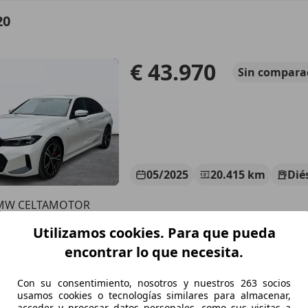
20
€ 43.970
Sin
compara
05/2025
20.415 km
Dié
MW CELTAMOTOR
-26213 VIGO
Utilizamos cookies. Para que pueda
encontrar lo que necesita.
18
Con su consentimiento, nosotros y nuestros 263 socios
Sport
usamos cookies o tecnologías similares para almacenar,
acceder y procesar datos personales, como sus visitas a