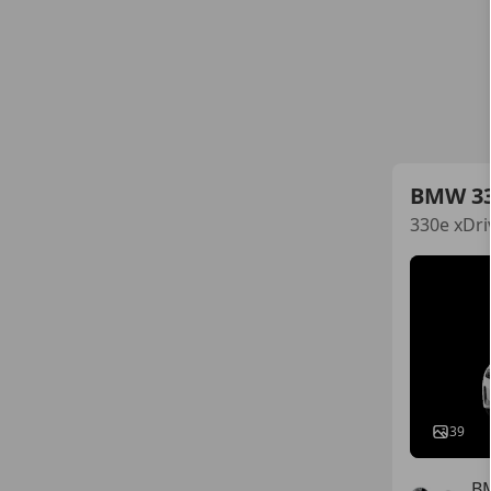
BMW 3
330e xDri
39
B