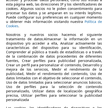
€ 39.999
1
Sin
compar
esta página web, las direcciones IP y los identificadores de
cookies. Algunos socios no le piden consentimiento para
procesar tus datos y se amparan en su interés legítimo.
Puede configurar sus preferencias en cualquier momento
u obtener más información visitando nuestra
Política de
Cookies
.
Nosotros y nuestros socios hacemos el siguiente
tratamiento de datos:Almacenar la información en un
05/2025
28.632 km
Dié
dispositivo y/o acceder a ella, Analizar activamente las
características del dispositivo para su identificación,
Comprender al público a través de estadísticas o a través
de la combinación de datos procedentes de diferentes
EYES Y MARTINEZ AUTOMOVILES
fuentes, Crear perfiles para publicidad personalizada,
Crear un perfil para personalizar el contenido, Desarrollo y
-23400 UBEDA
mejora de los servicios, Medir el rendimiento de la
publicidad, Medir el rendimiento del contenido, Uso de
datos limitados con el objetivo de seleccionar el contenido,
Uso de datos limitados para seleccionar anuncios básicos,
Uso de perfiles para la selección de contenido
personalizado, Utilizar datos de localización geográfica
precisa, Utilizar perfiles para seleccionar la publicidad
personalizada
Las cookies, los identificadores de dispositivos o los