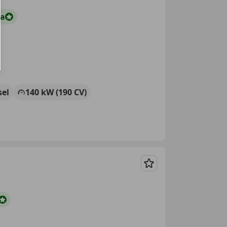
ta
sel
140 kW (190 CV)
Guardar