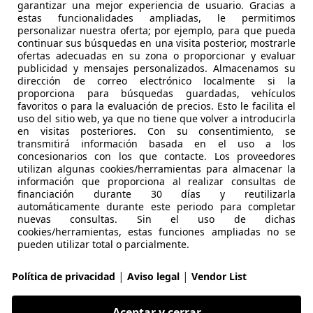
garantizar una mejor experiencia de usuario. Gracias a
estas funcionalidades ampliadas, le permitimos
30
personalizar nuestra oferta; por ejemplo, para que pueda
continuar sus búsquedas en una visita posterior, mostrarle
ve Touring
ofertas adecuadas en su zona o proporcionar y evaluar
publicidad y mensajes personalizados. Almacenamos su
€ 39.590
dirección de correo electrónico localmente si la
Súper
oferta
proporciona para búsquedas guardadas, vehículos
favoritos o para la evaluación de precios. Esto le facilita el
uso del sitio web, ya que no tiene que volver a introducirla
en visitas posteriores. Con su consentimiento, se
transmitirá información basada en el uso a los
concesionarios con los que contacte. Los proveedores
utilizan algunas cookies/herramientas para almacenar la
información que proporciona al realizar consultas de
09/2025
18.776 km
Ele
financiación durante 30 días y reutilizarla
automáticamente durante este periodo para completar
R BILBAO
nuevas consultas. Sin el uso de dichas
cookies/herramientas, estas funciones ampliadas no se
0 GALDAKANO
pueden utilizar total o parcialmente.
|
|
Política de privacidad
Aviso legal
Vendor List
20
uring
Aceptar y cerrar