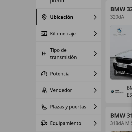
precio
BMW 3
320dA
Ubicación
Kilometraje
Tipo de
transmisión
23
Potencia
B
Vendedor
ES
Plazas y puertas
BMW 3
Equipamiento
318dA M 