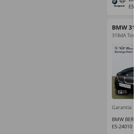
E
BMW 3
318dA To
25
Garantia
BMW BER
ES-24010