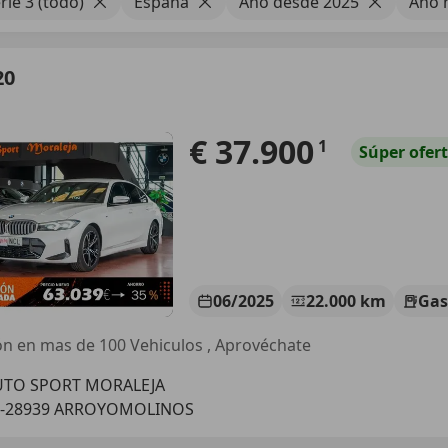
ie 3 (todo)
España
Año desde 2025
Año 
20
€ 37.900
1
Súper
ofer
06/2025
22.000 km
Gas
ón en mas de 100 Vehiculos , Aprovéchate
UTO SPORT MORALEJA
S-28939 ARROYOMOLINOS