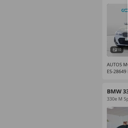
10
AUTOS M
ES-28649
BMW 3
330e M S