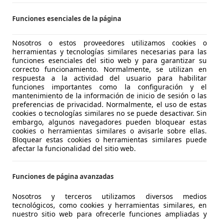
S-09007 BURGOS
Funciones esenciales de la página
Nosotros o estos proveedores utilizamos cookies o
18
herramientas y tecnologías similares necesarias para las
uring
funciones esenciales del sitio web y para garantizar su
correcto funcionamiento. Normalmente, se utilizan en
€ 40.900
respuesta a la actividad del usuario para habilitar
Buen
precio
funciones importantes como la configuración y el
mantenimiento de la información de inicio de sesión o las
preferencias de privacidad. Normalmente, el uso de estas
cookies o tecnologías similares no se puede desactivar. Sin
embargo, algunos navegadores pueden bloquear estas
cookies o herramientas similares o avisarle sobre ellas.
Bloquear estas cookies o herramientas similares puede
afectar la funcionalidad del sitio web.
03/2025
12.550 km
Dié
Funciones de página avanzadas
NESGA MOTOR
Nosotros y terceros utilizamos diversos medios
tecnológicos, como cookies y herramientas similares, en
 SAN ANDRES DEL RABANEDO
nuestro sitio web para ofrecerle funciones ampliadas y