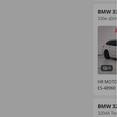
BMW 3
330e xDri
28
HR MOTO
ES-4896
BMW 3
320dA To