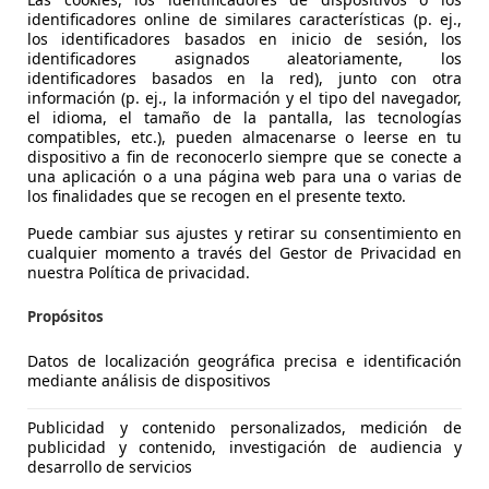
identificadores online de similares características (p. ej.,
los identificadores basados en inicio de sesión, los
identificadores asignados aleatoriamente, los
identificadores basados en la red), junto con otra
información (p. ej., la información y el tipo del navegador,
el idioma, el tamaño de la pantalla, las tecnologías
compatibles, etc.), pueden almacenarse o leerse en tu
dispositivo a fin de reconocerlo siempre que se conecte a
una aplicación o a una página web para una o varias de
30
los finalidades que se recogen en el presente texto.
ve Touring 215 kW (292 CV)
Puede cambiar sus ajustes y retirar su consentimiento en
cualquier momento a través del Gestor de Privacidad en
€ 47.900
nuestra Política de privacidad.
Precio
justo
Propósitos
Datos de localización geográfica precisa e identificación
mediante análisis de dispositivos
Publicidad y contenido personalizados, medición de
10/2025
10.000 km
Ele
publicidad y contenido, investigación de audiencia y
desarrollo de servicios
MW MINI BURGOCAR