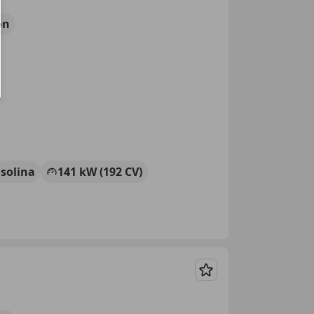
ón
solina
141 kW (192 CV)
Guardar