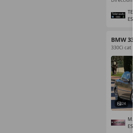
TE
E
BMW 3
330Ci cat
24
M
ES