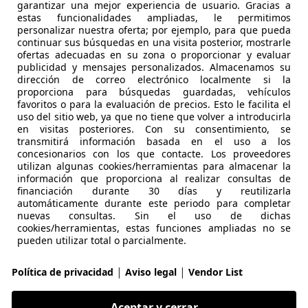
garantizar una mejor experiencia de usuario. Gracias a
estas funcionalidades ampliadas, le permitimos
20
personalizar nuestra oferta; por ejemplo, para que pueda
continuar sus búsquedas en una visita posterior, mostrarle
olet Aut.
ofertas adecuadas en su zona o proporcionar y evaluar
publicidad y mensajes personalizados. Almacenamos su
€ 5.800
dirección de correo electrónico localmente si la
Sin
comparaci
proporciona para búsquedas guardadas, vehículos
favoritos o para la evaluación de precios. Esto le facilita el
uso del sitio web, ya que no tiene que volver a introducirla
en visitas posteriores. Con su consentimiento, se
transmitirá información basada en el uso a los
concesionarios con los que contacte. Los proveedores
utilizan algunas cookies/herramientas para almacenar la
información que proporciona al realizar consultas de
12/2001
154.000 km
Ga
financiación durante 30 días y reutilizarla
automáticamente durante este periodo para completar
nuevas consultas. Sin el uso de dichas
cookies/herramientas, estas funciones ampliadas no se
València
pueden utilizar total o parcialmente.
|
|
Política de privacidad
Aviso legal
Vendor List
25
aquete Deportivo M
Aceptar y cerrar