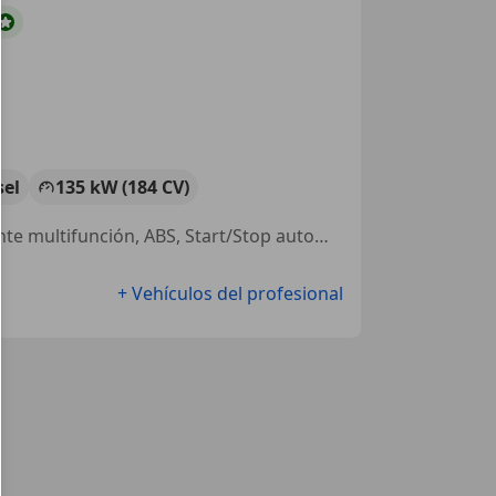
sel
135 kW (184 CV)
Airbags laterales, Garantia, Faros de xenon, Cierre centralizado, Volante multifunción, ABS, Start/Stop automático, Ordenador
+ Vehículos del profesional