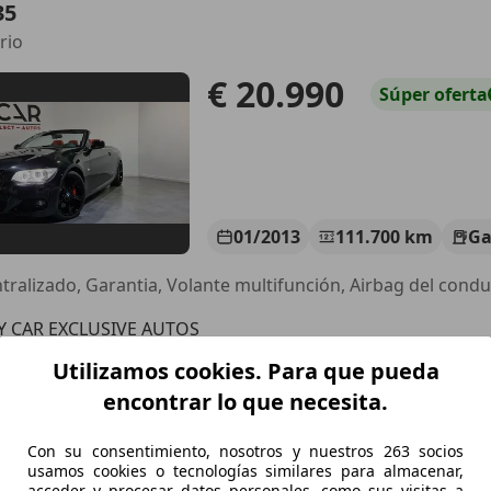
35
rio
€ 20.990
Súper
oferta
01/2013
111.700 km
Ga
Y CAR EXCLUSIVE AUTOS
S-3760 ONDARA
Utilizamos cookies. Para que pueda
encontrar lo que necesita.
20
Con su consentimiento, nosotros y nuestros 263 socios
rio
usamos cookies o tecnologías similares para almacenar,
acceder y procesar datos personales, como sus visitas a