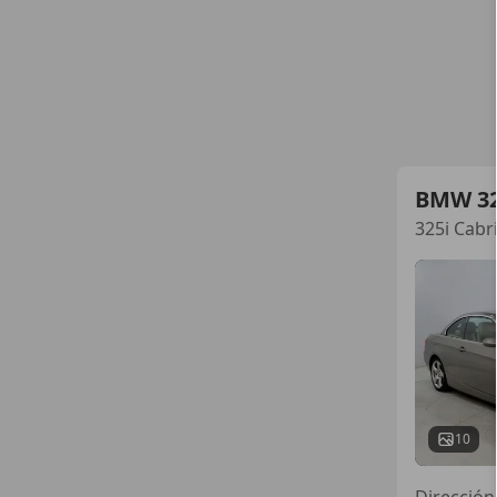
BMW 3
325i Cabr
10