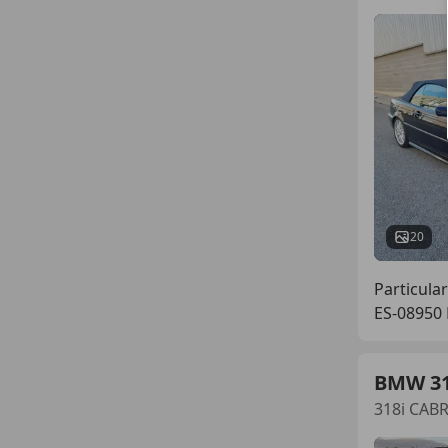
20
Particular
ES-08950 
BMW 3
318i CAB