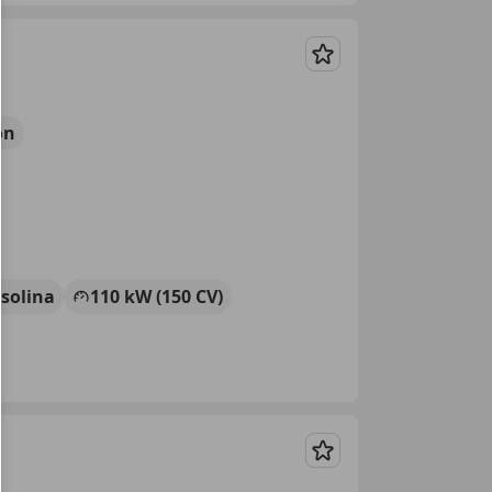
Guardar
ón
solina
110 kW (150 CV)
Guardar