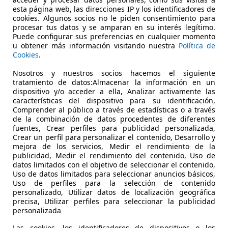
€ 14.950
esta página web, las direcciones IP y los identificadores de
Súper
oferta
cookies. Algunos socios no le piden consentimiento para
procesar tus datos y se amparan en su interés legítimo.
Puede configurar sus preferencias en cualquier momento
u obtener más información visitando nuestra
Política de
Cookies
.
Nosotros y nuestros socios hacemos el siguiente
tratamiento de datos:Almacenar la información en un
11/2011
84.110 km
Dié
dispositivo y/o acceder a ella, Analizar activamente las
características del dispositivo para su identificación,
Comprender al público a través de estadísticas o a través
de la combinación de datos procedentes de diferentes
LVIA CAR SALES
fuentes, Crear perfiles para publicidad personalizada,
Crear un perfil para personalizar el contenido, Desarrollo y
-07180 Calvia
mejora de los servicios, Medir el rendimiento de la
publicidad, Medir el rendimiento del contenido, Uso de
datos limitados con el objetivo de seleccionar el contenido,
Uso de datos limitados para seleccionar anuncios básicos,
Uso de perfiles para la selección de contenido
personalizado, Utilizar datos de localización geográfica
precisa, Utilizar perfiles para seleccionar la publicidad
personalizada
Las cookies, los identificadores de dispositivos o los