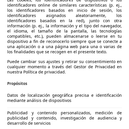
identificadores online de similares características (p. ej.,
los identificadores basados en inicio de sesión, los
identificadores asignados aleatoriamente, los
identificadores basados en la red), junto con otra
información (p. ej., la información y el tipo del navegador,
el idioma, el tamaño de la pantalla, las tecnologías
compatibles, etc.), pueden almacenarse o leerse en tu
dispositivo a fin de reconocerlo siempre que se conecte a
una aplicación o a una página web para una o varias de
25
los finalidades que se recogen en el presente texto.
io
Puede cambiar sus ajustes y retirar su consentimiento en
cualquier momento a través del Gestor de Privacidad en
€ 10.500
1
nuestra Política de privacidad.
Súper
ofer
Propósitos
Datos de localización geográfica precisa e identificación
mediante análisis de dispositivos
Publicidad y contenido personalizados, medición de
07/2008
184.300 km
Ga
publicidad y contenido, investigación de audiencia y
desarrollo de servicios