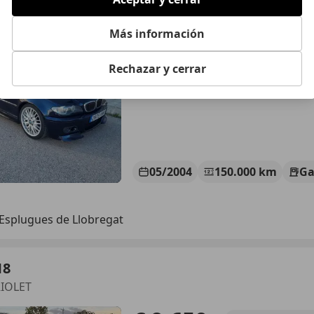
€ 6.350
Sin
comparaci
Más información
Rechazar y cerrar
05/2004
150.000 km
Ga
Esplugues de Llobregat
18
RIOLET