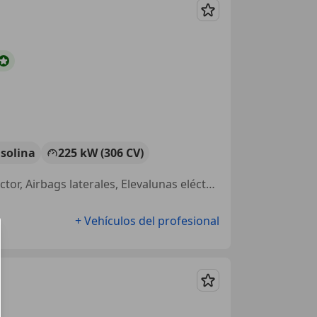
Guardar
solina
225 kW (306 CV)
Cierre centralizado, Garantia, Volante multifunción, Airbag del conductor, Airbags laterales, Elevalunas eléctrico, Start/Stop automático, Dirección asistida
+ Vehículos del profesional
Guardar