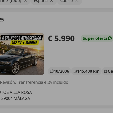
ie 3 (todo)
España
Cabrio
25
€ 5.990
Súper
oferta
10/2006
145.400 km
Ga
Revisón, Transferencia e Itv incluido
TOS VILLA ROSA
S-29004 MÁLAGA