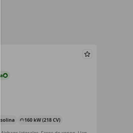
Guardar
ta
solina
160 kW (218 CV)
Dirección asistida, Garantia, Elevalunas eléctrico, Cierre centralizado, Airbags laterales, Faros de xenon, Llantas de aleación, Volante multifunción