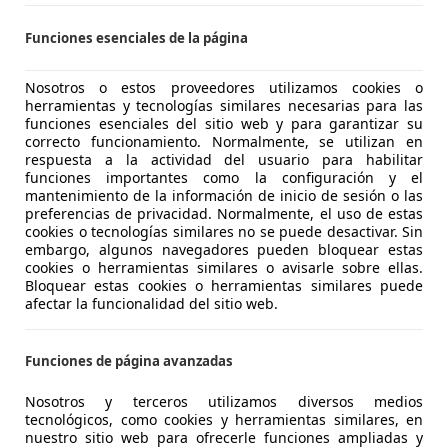
LENAUTO, Audi y Volkswagen
Funciones esenciales de la página
S-24700 ASTORGA
Nosotros o estos proveedores utilizamos cookies o
herramientas y tecnologías similares necesarias para las
funciones esenciales del sitio web y para garantizar su
30
correcto funcionamiento. Normalmente, se utilizan en
respuesta a la actividad del usuario para habilitar
funciones importantes como la configuración y el
€ 15.750
mantenimiento de la información de inicio de sesión o las
Súper
oferta
preferencias de privacidad. Normalmente, el uso de estas
cookies o tecnologías similares no se puede desactivar. Sin
embargo, algunos navegadores pueden bloquear estas
cookies o herramientas similares o avisarle sobre ellas.
Bloquear estas cookies o herramientas similares puede
afectar la funcionalidad del sitio web.
01/2001
75.000 km
Gas
Funciones de página avanzadas
.DOMENECH
Nosotros y terceros utilizamos diversos medios
tecnológicos, como cookies y herramientas similares, en
-29670 San Pedro de Alcantara
nuestro sitio web para ofrecerle funciones ampliadas y