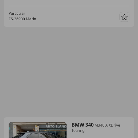
Particular
ES-36900 Marín
Guar
BMW 340
M340iA XDrive
Touring