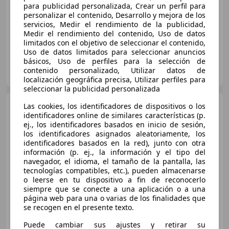
02/2020
66.000 km
Diésel
140 kW (190 CV)
para publicidad personalizada, Crear un perfil para
personalizar el contenido, Desarrollo y mejora de los
4WD, ABS, ESP
servicios, Medir el rendimiento de la publicidad,
Medir el rendimiento del contenido, Uso de datos
limitados con el objetivo de seleccionar el contenido,
Uso de datos limitados para seleccionar anuncios
básicos, Uso de perfiles para la selección de
FLEXICAR CABRERA DEL MAR
contenido personalizado, Utilizar datos de
ES-08349 Cabrera de Mar
Guar
localización geográfica precisa, Utilizar perfiles para
seleccionar la publicidad personalizada
BMW 320
320iA
Las cookies, los identificadores de dispositivos o los
identificadores online de similares características (p.
ej., los identificadores basados en inicio de sesión,
los identificadores asignados aleatoriamente, los
identificadores basados en la red), junto con otra
€ 19.410
información (p. ej., la información y el tipo del
navegador, el idioma, el tamaño de la pantalla, las
Súper
oferta
tecnologías compatibles, etc.), pueden almacenarse
o leerse en tu dispositivo a fin de reconocerlo
08/2020
129.237 km
Gasolina
135 kW (184 CV)
siempre que se conecte a una aplicación o a una
página web para una o varias de los finalidades que
se recogen en el presente texto.
Puede cambiar sus ajustes y retirar su