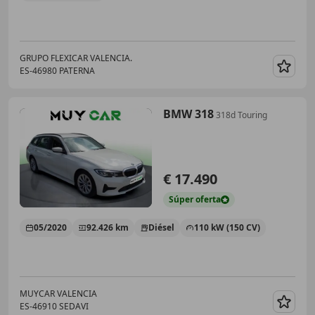
GRUPO FLEXICAR VALENCIA.
ES-46980 PATERNA
Guar
BMW 318
318d Touring
€ 17.490
Súper
oferta
05/2020
92.426 km
Diésel
110 kW (150 CV)
MUYCAR VALENCIA
ES-46910 SEDAVI
Guar