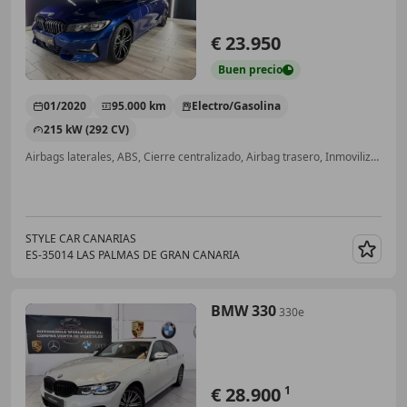
€ 23.950
Buen
precio
01/2020
95.000 km
Electro/Gasolina
215 kW (292 CV)
Airbags laterales, ABS, Cierre centralizado, Airbag trasero, Inmovilizador, Start/Stop automático
STYLE CAR CANARIAS
ES-35014 LAS PALMAS DE GRAN CANARIA
Guar
BMW 330
330e
€ 28.900
1