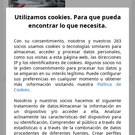
€ 43.500
Utilizamos cookies. Para que pueda
Buen
precio
encontrar lo que necesita.
02/2020
66.710 km
Gasolina
275 kW (374 CV)
Con su consentimiento, nosotros y nuestros 263
socios usamos cookies o tecnologías similares para
almacenar, acceder y procesar datos personales,
como sus visitas a esta página web, las direcciones
IP y los identificadores de cookies. Algunos socios no
AUTO ELAND BARCELONA
le piden consentimiento para procesar tus datos y
ES-08029 BARCELONA
Guar
se amparan en su interés legítimo. Puede configurar
sus preferencias en cualquier momento u obtener
más información visitando nuestra
Política de
BMW 320
320dA Gran
Cookies
.
Turismo xDrive
Nosotros y nuestros socios hacemos el siguiente
tratamiento de datos:Almacenar la información en
un dispositivo y/o acceder a ella, Analizar
€ 22.990
activamente las características del dispositivo para
su identificación, Comprender al público a través de
Súper
oferta
estadísticas o a través de la combinación de datos
procedentes de diferentes fuentes, Crear perfiles