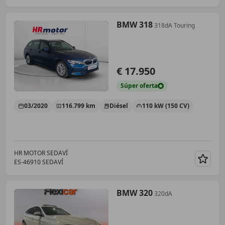
BMW 318
318dA Touring
€ 17.950
Súper
oferta
03/2020
116.799 km
Diésel
110 kW (150 CV)
HR MOTOR SEDAVÍ
ES-46910 SEDAVÍ
Guar
BMW 320
320dA