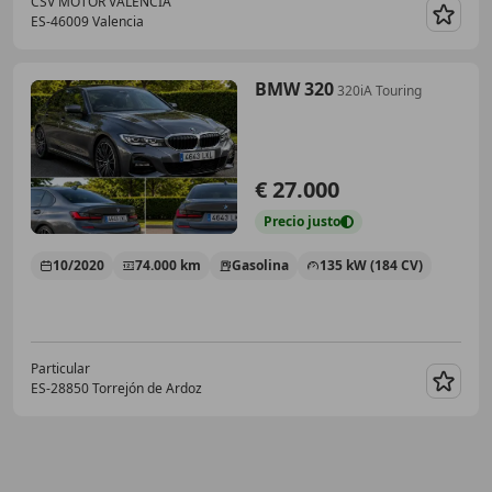
CSV MOTOR VALENCIA
ES-46009 Valencia
Guar
BMW 320
320iA Touring
€ 27.000
Precio
justo
10/2020
74.000 km
Gasolina
135 kW (184 CV)
Particular
ES-28850 Torrejón de Ardoz
Guar