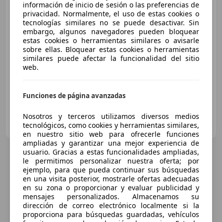
información de inicio de sesión o las preferencias de
privacidad. Normalmente, el uso de estas cookies o
tecnologías similares no se puede desactivar. Sin
embargo, algunos navegadores pueden bloquear
€ 22.900
estas cookies o herramientas similares o avisarle
sobre ellas. Bloquear estas cookies o herramientas
Súper
oferta
similares puede afectar la funcionalidad del sitio
web.
11/2020
38.708 km
Diésel
110 kW (150 CV)
Funciones de página avanzadas
Nosotros y terceros utilizamos diversos medios
YOURCAR
tecnológicos, como cookies y herramientas similares,
ES-28031 Madrid
Guar
en nuestro sitio web para ofrecerle funciones
ampliadas y garantizar una mejor experiencia de
usuario. Gracias a estas funcionalidades ampliadas,
le permitimos personalizar nuestra oferta; por
ejemplo, para que pueda continuar sus búsquedas
en una visita posterior, mostrarle ofertas adecuadas
en su zona o proporcionar y evaluar publicidad y
mensajes personalizados. Almacenamos su
dirección de correo electrónico localmente si la
proporciona para búsquedas guardadas, vehículos