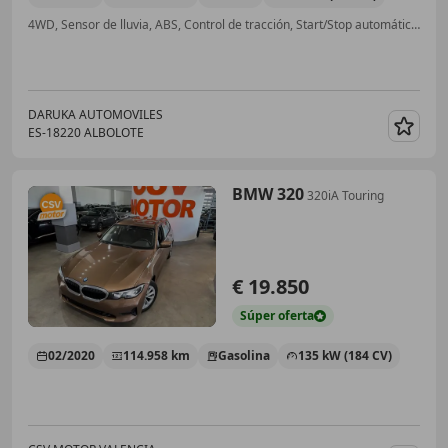
4WD, Sensor de lluvia, ABS, Control de tracción, Start/Stop automático, Baca, ESP, Cierre centralizado
DARUKA AUTOMOVILES
ES-18220 ALBOLOTE
Guar
BMW 320
320iA Touring
€ 19.850
Súper
oferta
02/2020
114.958 km
Gasolina
135 kW (184 CV)