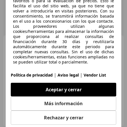
favoritos o para la evaluación de precios. Esto le
facilita el uso del sitio web, ya que no tiene que
volver a introducirla en visitas posteriores. Con su
consentimiento, se transmitirá información basada
en el uso a los concesionarios con los que contacte.
Los proveedores utilizan algunas
cookies/herramientas para almacenar la información
que proporciona al realizar consultas de
financiación durante 30 días y reutilizarla
BMW 320
320iA
automáticamente durante este periodo para
completar nuevas consultas. Sin el uso de dichas
cookies/herramientas, estas funciones ampliadas no
se pueden utilizar total o parcialmente.
€ 19.410
|
|
Política de privacidad
Aviso legal
Vendor List
Súper
oferta
08/2020
129.237 km
Gasolina
135 kW (184 CV)
Aceptar y cerrar
Más información
OCASIONPLUS SEVILLA CENTRO II
Rechazar y cerrar
ES-41007 Sevilla
Guar