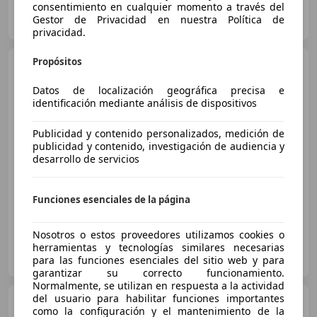
consentimiento en cualquier momento a través del
OCASIONPLUS LA MAQUINISTA II
Gestor de Privacidad en nuestra Política de
ES-08020 SANT ANDREU
Guar
privacidad.
Propósitos
BMW 320
320dA Touring
xDrive
Datos de localización geográfica precisa e
identificación mediante análisis de dispositivos
€ 17.500
Publicidad y contenido personalizados, medición de
publicidad y contenido, investigación de audiencia y
Súper
oferta
desarrollo de servicios
01/2020
175.000 km
Diésel
140 kW (190 CV)
Funciones esenciales de la página
Nosotros o estos proveedores utilizamos cookies o
Clidrive Group
herramientas y tecnologías similares necesarias
ES-28006 MADRID
para las funciones esenciales del sitio web y para
Guar
garantizar su correcto funcionamiento.
Normalmente, se utilizan en respuesta a la actividad
del usuario para habilitar funciones importantes
BMW 318
318dA
como la configuración y el mantenimiento de la