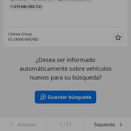
215 kW (292 CV)
Clidrive Group
ES-28006 MADRID
Guar
¿Desea ser informado
automáticamente sobre vehículos
nuevos para su búsqueda?
Guardar búsqueda
Anterior
1
/
11
Siguiente