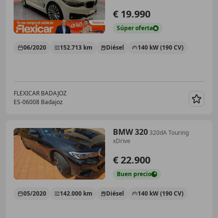
€ 19.990
Súper
oferta
06/2020
152.713 km
Diésel
140 kW (190 CV)
FLEXICAR BADAJOZ
ES-06008 Badajoz
Guar
BMW 320
320dA Touring
xDrive
€ 22.900
Buen
precio
05/2020
142.000 km
Diésel
140 kW (190 CV)