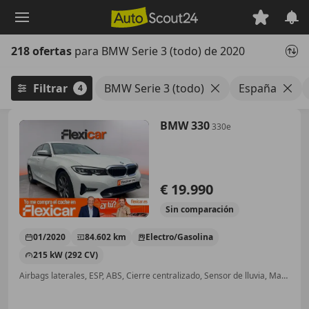
Saltar
al
contenido
218 ofertas
para BMW Serie 3 (todo) de 2020
principal
Filtrar
BMW Serie 3 (todo)
España
4
BMW 330
330e
€ 19.990
Sin
comparación
01/2020
84.602 km
Electro/Gasolina
215 kW (292 CV)
Airbags laterales, ESP, ABS, Cierre centralizado, Sensor de lluvia, Manos libres, Airbag trasero, Start/Stop automático