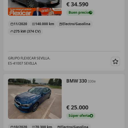
€ 34.590
Buen
precio
11/2020
140.000 km
Electro/Gasolina
275 kW (374 CV)
GRUPO FLEXICAR SEVILLA.
ES-41007 SEVILLA
Guar
BMW 330
330e
€ 25.000
Súper
oferta
10/2020
70.300 km
Electro/Gasolina