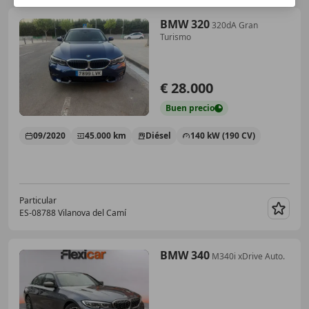
BMW 320
320dA Gran
Turismo
€ 28.000
Buen
precio
09/2020
45.000 km
Diésel
140 kW (190 CV)
Particular
ES-08788 Vilanova del Camí
Guar
BMW 340
M340i xDrive Auto.