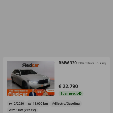
BMW 330
330e xDrive Touring
€ 22.790
Buen
precio
12/2020
111.000 km
Electro/Gasolina
215 kW (292 CV)