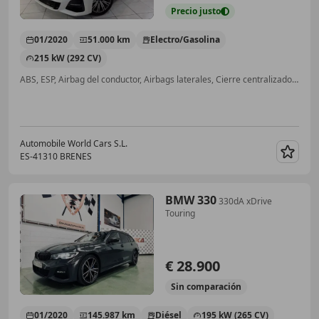
Precio
justo
01/2020
51.000 km
Electro/Gasolina
215 kW (292 CV)
ABS, ESP, Airbag del conductor, Airbags laterales, Cierre centralizado, Sensor de lluvia, Manos libres
Automobile World Cars S.L.
ES-41310 BRENES
Guar
BMW 330
330dA xDrive
Touring
€ 28.900
Sin
comparación
01/2020
145.987 km
Diésel
195 kW (265 CV)