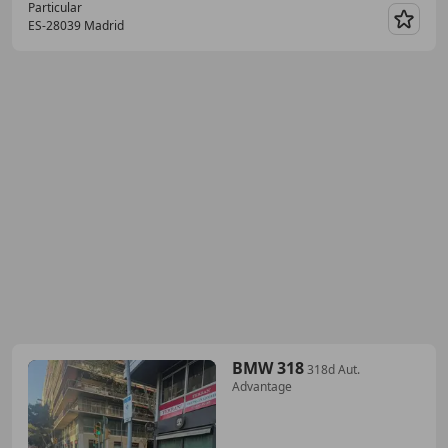
Particular
ES-28039 Madrid
Guar
BMW 318
318d Aut.
Advantage