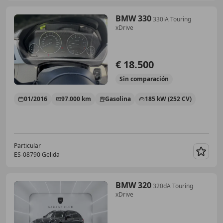
BMW 330
330iA Touring
xDrive
€ 18.500
Sin
comparación
01/2016
97.000 km
Gasolina
185 kW (252 CV)
Particular
ES-08790 Gelida
Guar
BMW 320
320dA Touring
xDrive