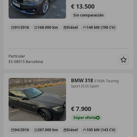
€ 13.500
Sin
comparación
01/2016
168.000 km
Diésel
140 kW (190 CV)
Particular
ES-08015 Barcelona
Guar
BMW 318
318dA Touring
Sport (0.0) Sport
€ 7.900
Súper
oferta
04/2016
267.000 km
Diésel
105 kW (143 CV)