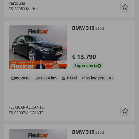
Particular
ES-28053 Madrid
Guar
BMW 316
316d
€ 13.790
Súper
oferta
09/2016
91.674 km
Diésel
85 kW (116 CV)
FLEXICAR ALICANTE.
ES-03007 ALICANTE
Guar
BMW 316
316d