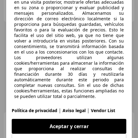
en una visita posterior, mostrarle ofertas adecuadas
en su zona o proporcionar y evaluar publicidad y
Particular
mensajes personalizados. Almacenamos su
ES-09001 Burgos
Guar
dirección de correo electrónico localmente si la
proporciona para búsquedas guardadas, vehículos
favoritos o para la evaluación de precios. Esto le
facilita el uso del sitio web, ya que no tiene que
volver a introducirla en visitas posteriores. Con su
consentimiento, se transmitirá información basada
en el uso a los concesionarios con los que contacte.
Los proveedores utilizan algunas
cookies/herramientas para almacenar la información
que proporciona al realizar consultas de
financiación durante 30 días y reutilizarla
automáticamente durante este periodo para
completar nuevas consultas. Sin el uso de dichas
cookies/herramientas, estas funciones ampliadas no
se pueden utilizar total o parcialmente.
|
|
Política de privacidad
Aviso legal
Vendor List
BMW 316
316d
Aceptar y cerrar