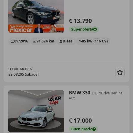
€ 13.790
Súper
oferta
09/2016
91.674 km
Diésel
85 kW (116 CV)
FLEXICAR BCN.
ES-08205 Sabadell
Guar
BMW 330
330i xDrive Berlina
Aut.
€ 17.000
Buen
precio