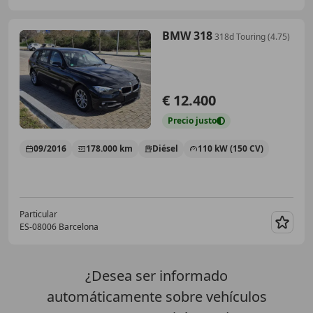
BMW 318
318d Touring (4.75)
€ 12.400
Precio
justo
09/2016
178.000 km
Diésel
110 kW (150 CV)
Particular
ES-08006 Barcelona
Guar
¿Desea ser informado
automáticamente sobre vehículos