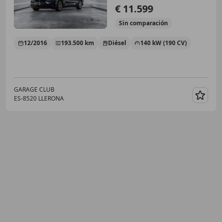
€ 11.599
Sin
comparación
12/2016
193.500 km
Diésel
140 kW (190 CV)
GARAGE CLUB
ES-8520 LLERONA
Guar