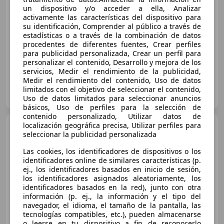
€ 16.400
un dispositivo y/o acceder a ella, Analizar
activamente las características del dispositivo para
Precio
justo
su identificación, Comprender al público a través de
estadísticas o a través de la combinación de datos
07/2016
143.000 km
Diésel
135 kW (184 CV)
procedentes de diferentes fuentes, Crear perfiles
para publicidad personalizada, Crear un perfil para
personalizar el contenido, Desarrollo y mejora de los
servicios, Medir el rendimiento de la publicidad,
Medir el rendimiento del contenido, Uso de datos
Clidrive Group
limitados con el objetivo de seleccionar el contenido,
ES-28006 MADRID
Guar
Uso de datos limitados para seleccionar anuncios
básicos, Uso de perfiles para la selección de
contenido personalizado, Utilizar datos de
BMW 318
localización geográfica precisa, Utilizar perfiles para
318iA Touring
seleccionar la publicidad personalizada
Las cookies, los identificadores de dispositivos o los
identificadores online de similares características (p.
ej., los identificadores basados en inicio de sesión,
los identificadores asignados aleatoriamente, los
identificadores basados en la red), junto con otra
información (p. ej., la información y el tipo del
navegador, el idioma, el tamaño de la pantalla, las
tecnologías compatibles, etc.), pueden almacenarse
o leerse en tu dispositivo a fin de reconocerlo