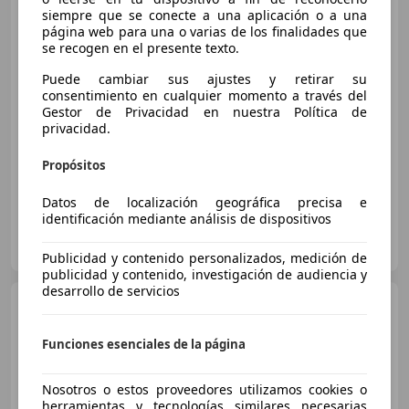
siempre que se conecte a una aplicación o a una
página web para una o varias de los finalidades que
se recogen en el presente texto.
€ 12.000
Puede cambiar sus ajustes y retirar su
consentimiento en cualquier momento a través del
Súper
oferta
Gestor de Privacidad en nuestra Política de
privacidad.
01/2016
180.000 km
Gasolina
100 kW (136 CV)
Propósitos
Datos de localización geográfica precisa e
identificación mediante análisis de dispositivos
Proxicar Multiservice
ES-28320 MADRID
Guar
Publicidad y contenido personalizados, medición de
publicidad y contenido, investigación de audiencia y
desarrollo de servicios
BMW 316
316d Touring
Funciones esenciales de la página
€ 9.690
1
Nosotros o estos proveedores utilizamos cookies o
herramientas y tecnologías similares necesarias