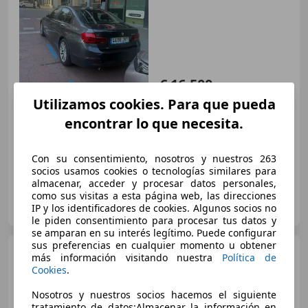
€ 16.500
Utilizamos cookies. Para que pueda
Precio
justo
encontrar lo que necesita.
04/2016
115.700 km
Diésel
110 kW (150 CV)
Con su consentimiento, nosotros y nuestros 263
socios usamos cookies o tecnologías similares para
almacenar, acceder y procesar datos personales,
como sus visitas a esta página web, las direcciones
Particular
IP y los identificadores de cookies. Algunos socios no
ES-08013 Barcelona
Guar
le piden consentimiento para procesar tus datos y
se amparan en su interés legítimo. Puede configurar
sus preferencias en cualquier momento u obtener
BMW 320
320d
más información visitando nuestra
Política de
Cookies
.
Nosotros y nuestros socios hacemos el siguiente
tratamiento de datos:Almacenar la información en