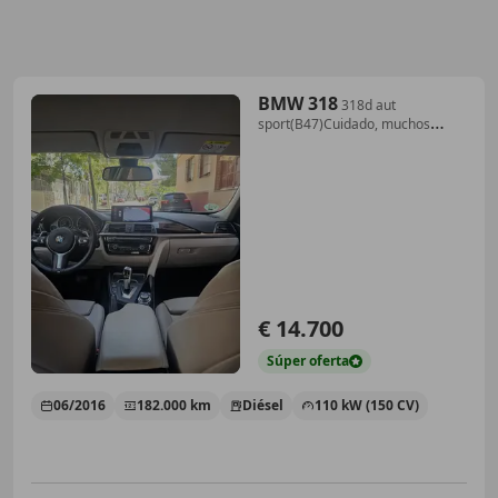
BMW 318
318d aut
sport(B47)Cuidado, muchos
extras!!
€ 14.700
Súper
oferta
06/2016
182.000 km
Diésel
110 kW (150 CV)