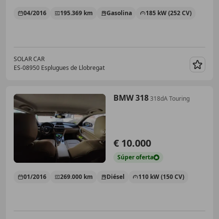
04/2016
195.369 km
Gasolina
185 kW (252 CV)
SOLAR CAR
ES-08950 Esplugues de Llobregat
Guar
BMW 318
318dA Touring
€ 10.000
Súper
oferta
01/2016
269.000 km
Diésel
110 kW (150 CV)