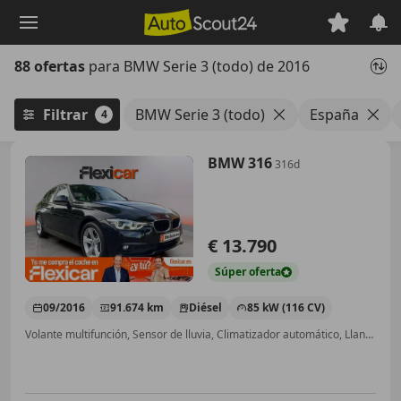
Saltar
al
contenido
88 ofertas
para BMW Serie 3 (todo) de 2016
principal
Filtrar
BMW Serie 3 (todo)
España
4
BMW 316
316d
€ 13.790
Súper
oferta
09/2016
91.674 km
Diésel
85 kW (116 CV)
Volante multifunción, Sensor de lluvia, Climatizador automático, Llantas de aleación, Isofix, ESP, Manos libres, Start/Stop automático