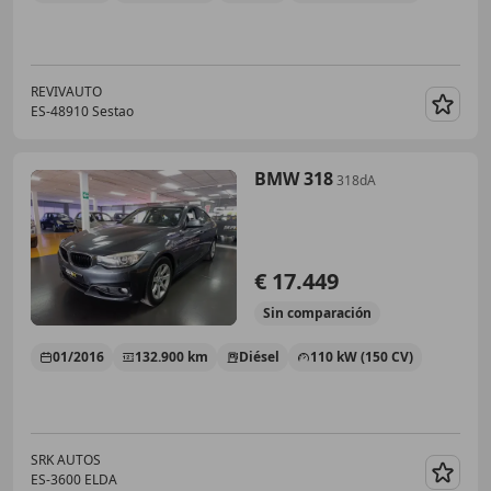
REVIVAUTO
ES-48910 Sestao
Guar
BMW 318
318dA
€ 17.449
Sin
comparación
01/2016
132.900 km
Diésel
110 kW (150 CV)
SRK AUTOS
ES-3600 ELDA
Guar