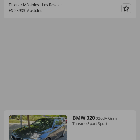
Flexicar Móstoles - Los Rosales
ES-28933 Móstoles
Guar
BMW 320
320dA Gran
Turismo Sport Sport