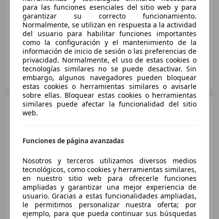
Súper
oferta
para las funciones esenciales del sitio web y para
garantizar su correcto funcionamiento.
06/2016
204.000 km
Diésel
85 kW (116 CV)
Normalmente, se utilizan en respuesta a la actividad
del usuario para habilitar funciones importantes
como la configuración y el mantenimiento de la
información de inicio de sesión o las preferencias de
privacidad. Normalmente, el uso de estas cookies o
tecnologías similares no se puede desactivar. Sin
RUTA 66
embargo, algunos navegadores pueden bloquear
ES-28891 VELILLA DE SAN ANTONIO
Guar
estas cookies o herramientas similares o avisarle
sobre ellas. Bloquear estas cookies o herramientas
similares puede afectar la funcionalidad del sitio
BMW 320
320dA
web.
EfficientDynamics Edition Sport
Sport
Funciones de página avanzadas
€ 14.500
Nosotros y terceros utilizamos diversos medios
Sin
comparación
tecnológicos, como cookies y herramientas similares,
en nuestro sitio web para ofrecerle funciones
02/2016
225.000 km
Diésel
120 kW (163 CV)
ampliadas y garantizar una mejor experiencia de
usuario. Gracias a estas funcionalidades ampliadas,
le permitimos personalizar nuestra oferta; por
ejemplo, para que pueda continuar sus búsquedas