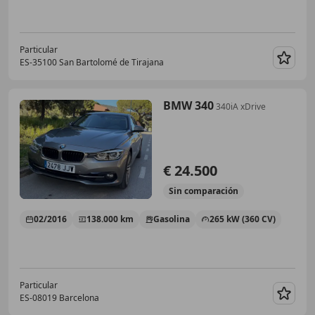
Particular
ES-35100 San Bartolomé de Tirajana
Guar
BMW 340
340iA xDrive
€ 24.500
Sin
comparación
02/2016
138.000 km
Gasolina
265 kW (360 CV)
Particular
ES-08019 Barcelona
Guar