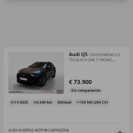
Audi Q5
TODOTERRENO 2.0
TDI BLACK LINE S TRONIC
QUATTRO 20
€ 73.900
Sin
comparación
11/2025
4.340 km
Diésel
150 kW (204 CV)
AUDI HUERTAS MOTOR CARTAGENA