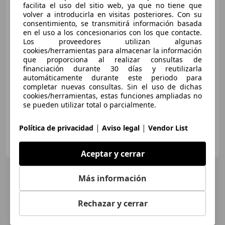
facilita el uso del sitio web, ya que no tiene que
Audi Q5
TODOTERRENO 2.0
volver a introducirla en visitas posteriores. Con su
TDI MHEV BLACK LINE S TRONIC
consentimiento, se transmitirá información basada
QUATT
en el uso a los concesionarios con los que contacte.
Los proveedores utilizan algunas
cookies/herramientas para almacenar la información
€ 70.820
que proporciona al realizar consultas de
financiación durante 30 días y reutilizarla
Sin
comparación
automáticamente durante este periodo para
completar nuevas consultas. Sin el uso de dichas
02/2026
1.990 km
Diésel
150 kW (204 CV)
cookies/herramientas, estas funciones ampliadas no
se pueden utilizar total o parcialmente.
|
|
Política de privacidad
Aviso legal
Vendor List
AUDI HUERTAS MOTOR MURCIA
ES-30100 Murcia
Guar
Aceptar y cerrar
Más información
Rechazar y cerrar