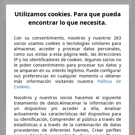
TELENAUTO, Audi y Volkswagen
Utilizamos cookies. Para que pueda
ES-24700 ASTORGA
Guar
encontrar lo que necesita.
Con su consentimiento, nosotros y nuestros 263
socios usamos cookies o tecnologías similares para
almacenar, acceder y procesar datos personales,
como sus visitas a esta página web, las direcciones
IP y los identificadores de cookies. Algunos socios no
le piden consentimiento para procesar tus datos y
se amparan en su interés legítimo. Puede configurar
sus preferencias en cualquier momento u obtener
más información visitando nuestra
Política de
Cookies
.
Nosotros y nuestros socios hacemos el siguiente
tratamiento de datos:Almacenar la información en
un dispositivo y/o acceder a ella, Analizar
activamente las características del dispositivo para
Audi Q5
Sportback e-hybrid
su identificación, Comprender al público a través de
Black line quattro S tronic 220
estadísticas o a través de la combinación de datos
procedentes de diferentes fuentes, Crear perfiles