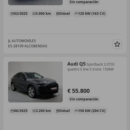
Sin
comparación
02/2025
5.000 km
Diésel
120 kW (163 CV)
JL AUTOMOVILES
ES-28109 ALCOBENDAS
Guar
Audi Q5
Sportback 2.0TDI
quattro S line S tronic 150kW
€ 55.800
Sin
comparación
06/2025
3.200 km
Diésel
150 kW (204 CV)