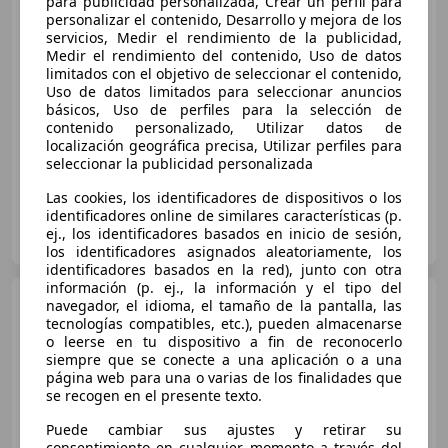
para publicidad personalizada, Crear un perfil para
personalizar el contenido, Desarrollo y mejora de los
€ 69.400
1
servicios, Medir el rendimiento de la publicidad,
Medir el rendimiento del contenido, Uso de datos
Sin
comparación
limitados con el objetivo de seleccionar el contenido,
Uso de datos limitados para seleccionar anuncios
02/2026
4.215 km
Electro/Gasolina
básicos, Uso de perfiles para la selección de
contenido personalizado, Utilizar datos de
220 kW (299 CV)
localización geográfica precisa, Utilizar perfiles para
seleccionar la publicidad personalizada
Las cookies, los identificadores de dispositivos o los
identificadores online de similares características (p.
MOVENTO SARSA
ej., los identificadores basados en inicio de sesión,
ES-08211 CASTELLAR DEL VALLES
Guar
los identificadores asignados aleatoriamente, los
identificadores basados en la red), junto con otra
información (p. ej., la información y el tipo del
Audi Q5
Sportback 2.0TDI
navegador, el idioma, el tamaño de la pantalla, las
quattro S line S tronic 150kW
tecnologías compatibles, etc.), pueden almacenarse
o leerse en tu dispositivo a fin de reconocerlo
siempre que se conecte a una aplicación o a una
página web para una o varias de los finalidades que
€ 69.590
se recogen en el presente texto.
Sin
comparación
Puede cambiar sus ajustes y retirar su
consentimiento en cualquier momento a través del