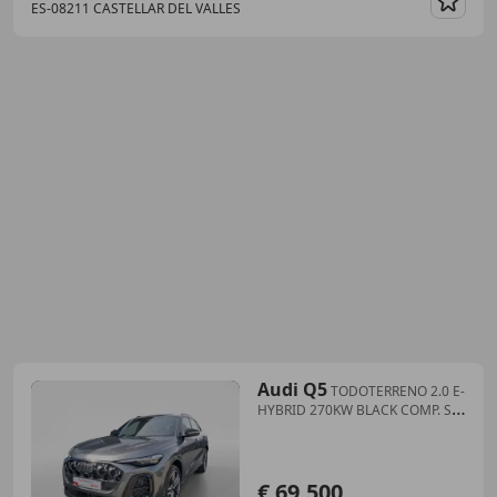
ES-08211 CASTELLAR DEL VALLES
Guar
Audi Q5
TODOTERRENO 2.0 E-
HYBRID 270KW BLACK COMP. S
TR QU
€ 69.500