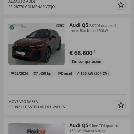
ALDAUTO AUDI
ES-28770 COLMENAR VIEJO
Guar
Audi Q5
2.0TDI quattro S
tronic Black line 150kW
€ 68.800
1
Sin
comparación
02/2026
1.450 km
Diésel
150 kW (204 CV)
MOVENTO SARSA
ES-08211 CASTELLAR DEL VALLES
Guar
Audi Q5
S line TDI quattro
150kW (204cv) S troni