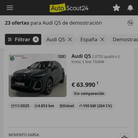
Saltar
al
contenido
23 ofertas
para Audi Q5 de demostración
principal
Filtrar
Audi Q5
España
Demostrac
4
Audi Q5
2.0TDI quattro S
tronic S line 150kW
€ 63.990
1
Sin
comparación
11/2025
4.853 km
Diésel
150 kW (204 CV)
MOVENTO SARSA