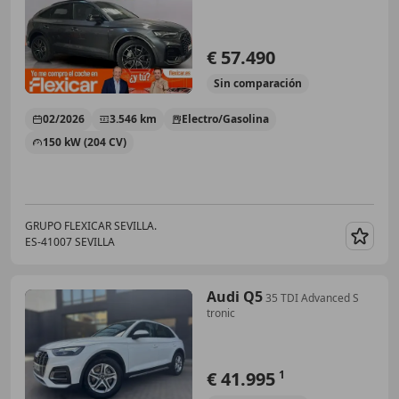
€ 57.490
Sin
comparación
02/2026
3.546 km
Electro/Gasolina
150 kW (204 CV)
GRUPO FLEXICAR SEVILLA.
ES-41007 SEVILLA
Guar
Audi Q5
35 TDI Advanced S
tronic
€ 41.995
1