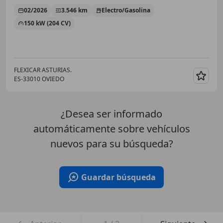
02/2026
3.546 km
Electro/Gasolina
150 kW (204 CV)
FLEXICAR ASTURIAS.
ES-33010 OVIEDO
Guar
¿Desea ser informado
automáticamente sobre vehículos
nuevos para su búsqueda?
Guardar búsqueda