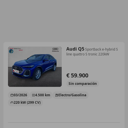
Audi Q5
Sportback e-hybrid S
line quattro S tronic 220kW
€ 59.900
Sin
comparación
03/2026
4.500 km
Electro/Gasolina
220 kW (299 CV)