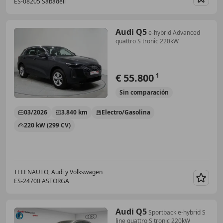
ES-08205 Sabadell
Guar
Audi Q5
e-hybrid Advanced
quattro S tronic 220kW
€ 55.800
1
Sin
comparación
03/2026
3.840 km
Electro/Gasolina
220 kW (299 CV)
TELENAUTO, Audi y Volkswagen
ES-24700 ASTORGA
Guar
Audi Q5
Sportback e-hybrid S
line quattro S tronic 220kW