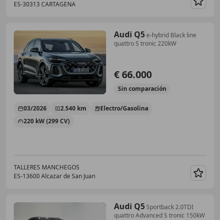
ES-30313 CARTAGENA
Guar
Audi Q5
e-hybrid Black line
quattro S tronic 220kW
€ 66.000
Sin
comparación
03/2026
2.540 km
Electro/Gasolina
220 kW (299 CV)
TALLERES MANCHEGOS
ES-13600 Alcazar de San Juan
Guar
Audi Q5
Sportback 2.0TDI
quattro Advanced S tronic 150kW