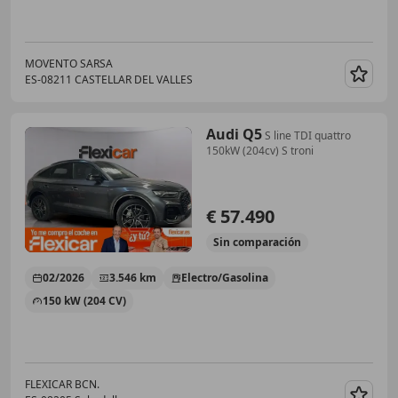
MOVENTO SARSA
ES-08211 CASTELLAR DEL VALLES
Guar
Audi Q5
S line TDI quattro
150kW (204cv) S troni
€ 57.490
Sin
comparación
02/2026
3.546 km
Electro/Gasolina
150 kW (204 CV)
FLEXICAR BCN.