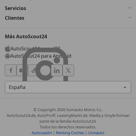
Servicios
Clientes
Más AutoScout24
AutoScout24 para iOS
AutoScout24 para Android
© Copyright
2026
Sumauto Motor, S.L.
AutoScout24.de, AutoProff, LeasingMarkt.de, Media y Smyle forman
parte de la familia AutoScout24.
Todos los derechos reservados.
Autocasión
|
Renting Coches
|
Unoauto