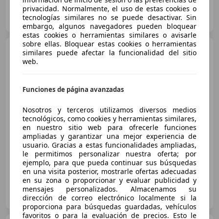
privacidad. Normalmente, el uso de estas cookies o
FLEXICAR MÁLAGA.
tecnologías similares no se puede desactivar. Sin
ES-29004 MALAGA
Guar
embargo, algunos navegadores pueden bloquear
estas cookies o herramientas similares o avisarle
sobre ellas. Bloquear estas cookies o herramientas
Audi Q5
S line TDI quattro
similares puede afectar la funcionalidad del sitio
150kW (204cv) S troni
web.
Funciones de página avanzadas
€ 57.490
Nosotros y terceros utilizamos diversos medios
Sin
comparación
tecnológicos, como cookies y herramientas similares,
en nuestro sitio web para ofrecerle funciones
02/2026
3.546 km
Electro/Gasolina
ampliadas y garantizar una mejor experiencia de
150 kW (204 CV)
usuario. Gracias a estas funcionalidades ampliadas,
le permitimos personalizar nuestra oferta; por
ejemplo, para que pueda continuar sus búsquedas
en una visita posterior, mostrarle ofertas adecuadas
en su zona o proporcionar y evaluar publicidad y
GRUPO FLEXICAR VALENCIA.
mensajes personalizados. Almacenamos su
ES-46980 PATERNA
dirección de correo electrónico localmente si la
Guar
proporciona para búsquedas guardadas, vehículos
favoritos o para la evaluación de precios. Esto le