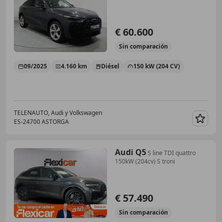
€ 60.600
Sin
comparación
09/2025
4.160 km
Diésel
150 kW (204 CV)
TELENAUTO, Audi y Volkswagen
ES-24700 ASTORGA
Guar
Audi Q5
S line TDI quattro
150kW (204cv) S troni
€ 57.490
Sin
comparación