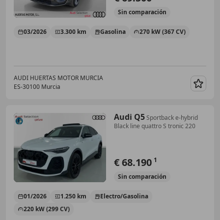
Sin
comparación
03/2026
3.300 km
Gasolina
270 kW (367 CV)
AUDI HUERTAS MOTOR MURCIA
ES-30100 Murcia
Guar
Audi Q5
Sportback e-hybrid
Black line quattro S tronic 220
€ 68.190
1
Sin
comparación
01/2026
1.250 km
Electro/Gasolina
220 kW (299 CV)