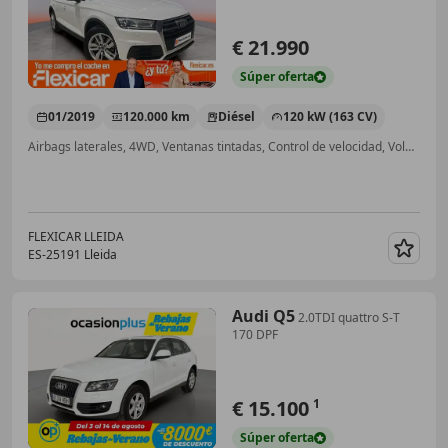
€ 21.990
Súper
oferta
01/2019
120.000 km
Diésel
120 kW (163 CV)
Airbags laterales, 4WD, Ventanas tintadas, Control de velocidad, Volante multifunción, Sensor de lluvia, ABS, Airbag del conductor
FLEXICAR LLEIDA
ES-25191 Lleida
Guar
Audi Q5
2.0TDI quattro S-T
170 DPF
€ 15.100
1
Súper
oferta