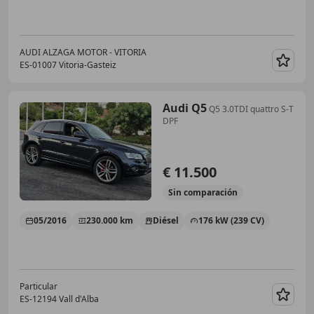
AUDI ALZAGA MOTOR - VITORIA
ES-01007 Vitoria-Gasteiz
Guar
Audi Q5
Q5 3.0TDI quattro S-T
DPF
€ 11.500
Sin
comparación
05/2016
230.000 km
Diésel
176 kW (239 CV)
Particular
ES-12194 Vall d'Alba
Guar