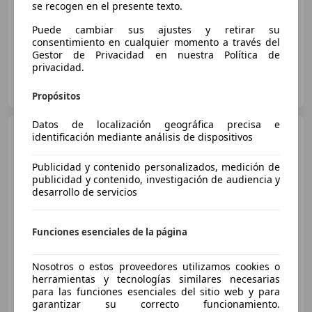
se recogen en el presente texto.
06/2022
68.141 km
Gasolina
195 kW (265 CV)
Puede cambiar sus ajustes y retirar su
consentimiento en cualquier momento a través del
Gestor de Privacidad en nuestra Política de
privacidad.
CLICARS ZARAGOZA
ES-50197 ZARAGOZA
Guar
Propósitos
Datos de localización geográfica precisa e
Audi Q5
2.0TDI quattro
identificación mediante análisis de dispositivos
Advance S-Tronic 177
Publicidad y contenido personalizados, medición de
publicidad y contenido, investigación de audiencia y
desarrollo de servicios
Funciones esenciales de la página
€ 13.999
Nosotros o estos proveedores utilizamos cookies o
Buen
precio
herramientas y tecnologías similares necesarias
para las funciones esenciales del sitio web y para
03/2013
220.000 km
Diésel
130 kW (177 CV)
garantizar su correcto funcionamiento.