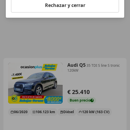
Rechazar y cerrar
Audi Q5
35 TDI S line S tronic
120kW
€ 25.410
Buen
precio
06/2020
106.123 km
Diésel
120 kW (163 CV)