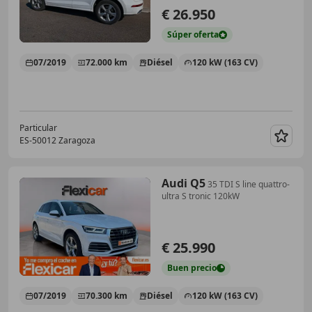
€ 26.950
Súper
oferta
07/2019
72.000 km
Diésel
120 kW (163 CV)
Particular
ES-50012 Zaragoza
Guar
Audi Q5
35 TDI S line quattro-
ultra S tronic 120kW
€ 25.990
Buen
precio
07/2019
70.300 km
Diésel
120 kW (163 CV)