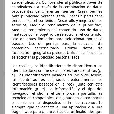
tronic 150kW
su identificación, Comprender al público a través de
estadísticas o a través de la combinación de datos
procedentes de diferentes fuentes, Crear perfiles
para publicidad personalizada, Crear un perfil para
€ 26.450
personalizar el contenido, Desarrollo y mejora de los
servicios, Medir el rendimiento de la publicidad,
Súper
oferta
Medir el rendimiento del contenido, Uso de datos
limitados con el objetivo de seleccionar el contenido,
10/2021
191.123 km
Diésel
150 kW (204 CV)
Uso de datos limitados para seleccionar anuncios
básicos, Uso de perfiles para la selección de
contenido personalizado, Utilizar datos de
localización geográfica precisa, Utilizar perfiles para
seleccionar la publicidad personalizada
CARZA OCASIÓN
ES-50014 ZARAGOZA
Las cookies, los identificadores de dispositivos o los
Guar
identificadores online de similares características (p.
ej., los identificadores basados en inicio de sesión,
los identificadores asignados aleatoriamente, los
Audi Q5
Sportback 45 TFSI
identificadores basados en la red), junto con otra
quattro-ultra Advanced S tronic
información (p. ej., la información y el tipo del
navegador, el idioma, el tamaño de la pantalla, las
tecnologías compatibles, etc.), pueden almacenarse
€ 33.290
o leerse en tu dispositivo a fin de reconocerlo
siempre que se conecte a una aplicación o a una
Buen
precio
página web para una o varias de los finalidades que