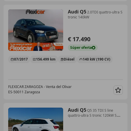
Audi Q5
2.0TDI quattro-ultra S
tronic 140kW
€ 17.490
Súper
oferta
07/2017
156.499 km
Diésel
140 kW (190 CV)
FLEXICAR ZARAGOZA - Venta del Olivar
ES-50011 Zaragoza
Guar
Audi Q5
Q5 35 TDI S line
quattro-ultra S tronic 120kW S
line