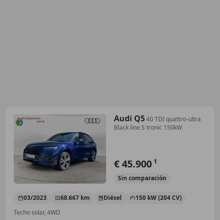
Audi Q5
40 TDI quattro-ultra
Black line S tronic 150kW
€ 45.900
1
Sin
comparación
03/2023
68.667 km
Diésel
150 kW (204 CV)
Techo solar, 4WD