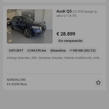
Audi Q5
2.0 TFSI Design Q.-
ultra S-T (9.75)
€ 28.899
Sin
comparación
07/2017
104.576 km
Gasolina
185 kW (252 CV)
Airbags laterales, ABS, Ventanas tintadas, Volante multifunción, Airbag del conductor, Start/Stop automático, Cierre centralizado, Sensor de lluvia
NORIAN.CARS
ES-43206 Reus
Guar