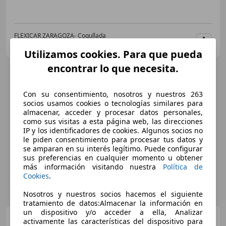
FLEXICAR ZARAGOZA- Cogullada
ES-50014 Zaragoza
Guar
Utilizamos cookies. Para que pueda
encontrar lo que necesita.
Con su consentimiento, nosotros y nuestros 263
socios usamos cookies o tecnologías similares para
almacenar, acceder y procesar datos personales,
como sus visitas a esta página web, las direcciones
IP y los identificadores de cookies. Algunos socios no
le piden consentimiento para procesar tus datos y
se amparan en su interés legítimo. Puede configurar
sus preferencias en cualquier momento u obtener
más información visitando nuestra
Política de
Cookies
.
Nosotros y nuestros socios hacemos el siguiente
tratamiento de datos:Almacenar la información en
un dispositivo y/o acceder a ella, Analizar
Audi Q5
40 TDI quattro-ultra S
activamente las características del dispositivo para