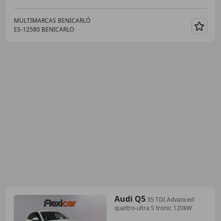
MULTIMARCAS BENICARLÓ
ES-12580 BENICARLO
Guar
Audi Q5
35 TDI Advanced
quattro-ultra S tronic 120kW