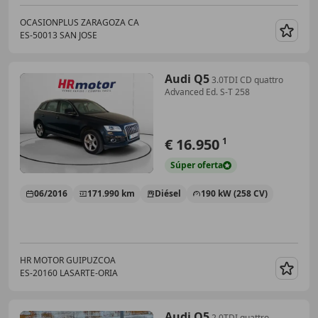
OCASIONPLUS ZARAGOZA CA
ES-50013 SAN JOSE
Guar
Audi Q5
3.0TDI CD quattro
Advanced Ed. S-T 258
€ 16.950
1
Súper
oferta
06/2016
171.990 km
Diésel
190 kW (258 CV)
HR MOTOR GUIPUZCOA
ES-20160 LASARTE-ORIA
Guar
Audi Q5
2.0TDI quattro