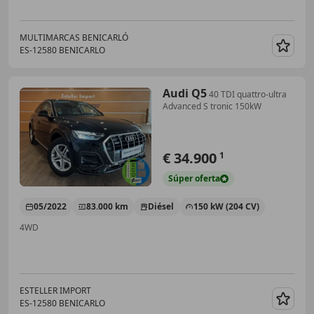
MULTIMARCAS BENICARLÓ
ES-12580 BENICARLO
Guar
Audi Q5
40 TDI quattro-ultra
Advanced S tronic 150kW
€ 34.900
1
Súper
oferta
05/2022
83.000 km
Diésel
150 kW (204 CV)
4WD
ESTELLER IMPORT
ES-12580 BENICARLO
Guar