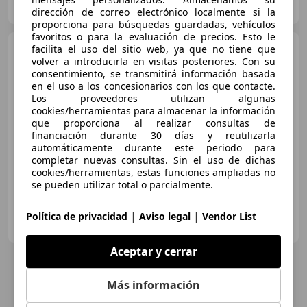
ES-31600 Burlada
Guar
dirección de correo electrónico localmente si la
proporciona para búsquedas guardadas, vehículos
favoritos o para la evaluación de precios. Esto le
Audi Q5
facilita el uso del sitio web, ya que no tiene que
Advanced TFSI
volver a introducirla en visitas posteriores. Con su
150kW (204cv) S tronic
consentimiento, se transmitirá información basada
en el uso a los concesionarios con los que contacte.
Los proveedores utilizan algunas
€ 53.900
cookies/herramientas para almacenar la información
Sin
comparación
que proporciona al realizar consultas de
financiación durante 30 días y reutilizarla
automáticamente durante este periodo para
12/2025
25 km
Electro/Gasolina
150 kW (204 CV)
completar nuevas consultas. Sin el uso de dichas
cookies/herramientas, estas funciones ampliadas no
se pueden utilizar total o parcialmente.
AUTOMOVILES ANDRES ZARAGOZA
|
|
Política de privacidad
Aviso legal
Vendor List
ES-50197 ZARAGOZA
Guar
Aceptar y cerrar
Más información