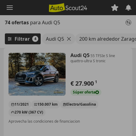
Saltar
al
contenido
74 ofertas
para Audi Q5
principal
Filtrar
Audi Q5
200 km alrededor Zarag
4
Audi Q5
55 TFSIe S line
quattro-ultra S tronic
€ 27.900
1
Súper
oferta
11/2021
150.007 km
Electro/Gasolina
270 kW (367 CV)
Aprovecha las condiciones de financiacion