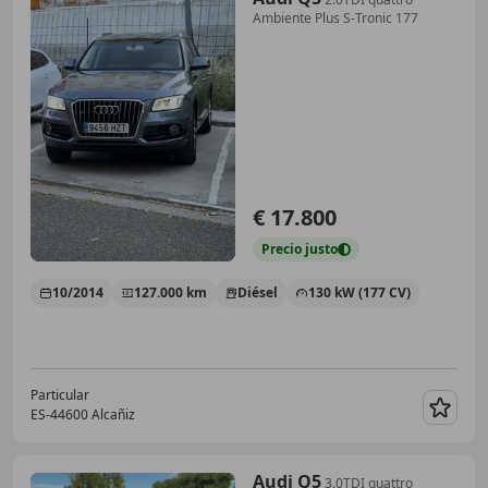
Ambiente Plus S-Tronic 177
€ 17.800
Precio
justo
10/2014
127.000 km
Diésel
130 kW (177 CV)
Particular
ES-44600 Alcañiz
Guar
Audi Q5
3.0TDI quattro