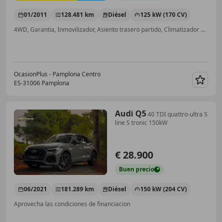
01/2011
128.481 km
Diésel
125 kW (170 CV)
4WD, Garantia, Inmovilizador, Asiento trasero partido, Climatizador automático, Airbags laterales, Alarma, Ventanas tintadas
OcasionPlus - Pamplona Centro
ES-31006 Pamplona
Guar
Audi Q5
40 TDI quattro-ultra S
line S tronic 150kW
€ 28.900
Buen
precio
06/2021
181.289 km
Diésel
150 kW (204 CV)
Aprovecha las condiciones de financiacion