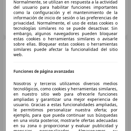
Normalmente, se utilizan en respuesta a la actividad
del usuario para habilitar funciones importantes
como la configuración y el mantenimiento de la
información de inicio de sesión o las preferencias de
privacidad. Normalmente, el uso de estas cookies o
Particular
tecnologías similares no se puede desactivar. Sin
ES-43870 Amposta
Guar
embargo, algunos navegadores pueden bloquear
estas cookies o herramientas similares o avisarle
sobre ellas. Bloquear estas cookies o herramientas
Audi Q5
50 TFSIe Advanced
similares puede afectar la funcionalidad del sitio
quattro-ultra S tronic
web.
Funciones de página avanzadas
€ 27.891
Súper
oferta
Nosotros y terceros utilizamos diversos medios
tecnológicos, como cookies y herramientas similares,
12/2021
96.838 km
Electro/Gasolina
en nuestro sitio web para ofrecerle funciones
ampliadas y garantizar una mejor experiencia de
220 kW (299 CV)
usuario. Gracias a estas funcionalidades ampliadas,
le permitimos personalizar nuestra oferta; por
ejemplo, para que pueda continuar sus búsquedas
en una visita posterior, mostrarle ofertas adecuadas
en su zona o proporcionar y evaluar publicidad y
HR MOTOR NAVARRA
mensajes personalizados. Almacenamos su