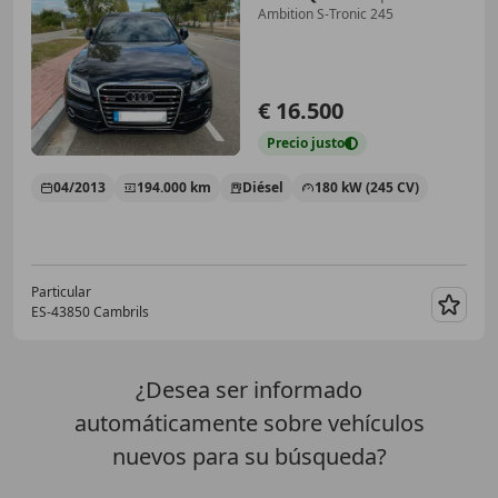
Ambition S-Tronic 245
€ 16.500
Precio
justo
04/2013
194.000 km
Diésel
180 kW (245 CV)
Particular
ES-43850 Cambrils
Guar
¿Desea ser informado
automáticamente sobre vehículos
nuevos para su búsqueda?