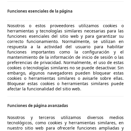
Funciones esenciales de la página
Nosotros o estos proveedores utilizamos cookies o
herramientas y tecnologías similares necesarias para las
funciones esenciales del sitio web y para garantizar su
correcto funcionamiento. Normalmente, se utilizan en
respuesta a la actividad del usuario para habilitar
funciones importantes como la configuración y el
mantenimiento de la información de inicio de sesión o las
preferencias de privacidad. Normalmente, el uso de estas
cookies o tecnologías similares no se puede desactivar. Sin
embargo, algunos navegadores pueden bloquear estas
cookies o herramientas similares o avisarle sobre ellas.
Bloquear estas cookies o herramientas similares puede
afectar la funcionalidad del sitio web.
o con respecto a los demás SVJ, tanto Coupé como Roadster
Funciones de página avanzadas
s
es ya un mito dentro de la marca. Declara 770 CV de pote
 transmisión de 7 relaciones y a un sistema de tracción tot
Nosotros y terceros utilizamos diversos medios
Esto le permite al Aventador SVJ acelerar desde parado has
tecnológicos, como cookies y herramientas similares, en
 para ser exactos) y registrar una velocidad punta de 350
nuestro sitio web para ofrecerle funciones ampliadas y