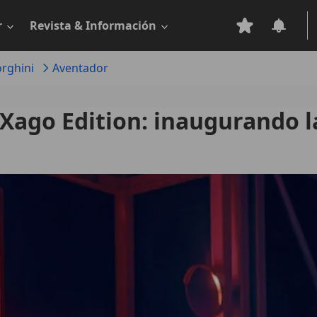
r
Revista & Información
rghini
Aventador
Xago Edition: inaugurando l