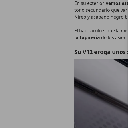
En su exterior,
vemos es
tono secundario que varí
Nireo y acabado negro br
El habitáculo sigue la m
la tapicería
de los asient
Su V12 eroga unos 