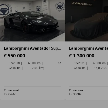
Lamborghini Aventador
SuperVeloce LP750-4
Lamborghini Avent
€ 550.000
€ 1.300.000
07/2018
6.500 km
03/2021
6.000 km
2
,
8
Gasolina
- (l/100 km)
Gasolina
16,0 l/100
Profesional
Profesional
ES 29660
ES 30009