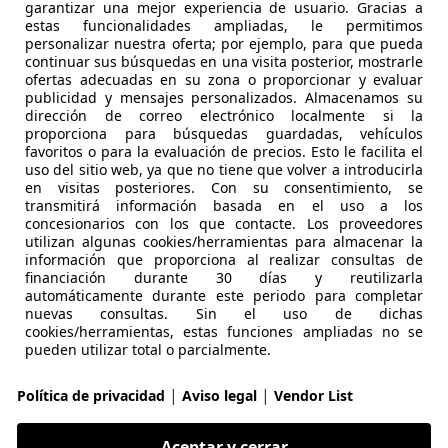
garantizar una mejor experiencia de usuario. Gracias a
estas funcionalidades ampliadas, le permitimos
personalizar nuestra oferta; por ejemplo, para que pueda
continuar sus búsquedas en una visita posterior, mostrarle
ofertas adecuadas en su zona o proporcionar y evaluar
publicidad y mensajes personalizados. Almacenamos su
dirección de correo electrónico localmente si la
proporciona para búsquedas guardadas, vehículos
favoritos o para la evaluación de precios. Esto le facilita el
uso del sitio web, ya que no tiene que volver a introducirla
en visitas posteriores. Con su consentimiento, se
transmitirá información basada en el uso a los
concesionarios con los que contacte. Los proveedores
utilizan algunas cookies/herramientas para almacenar la
rformante 2027: 812 CV, más carbono y un chasis complet
información que proporciona al realizar consultas de
financiación durante 30 días y reutilizarla
024: así es el heredero del Huracan
automáticamente durante este periodo para completar
nuevas consultas. Sin el uso de dichas
cookies/herramientas, estas funciones ampliadas no se
pueden utilizar total o parcialmente.
|
|
Política de privacidad
Aviso legal
Vendor List
Aceptar y cerrar