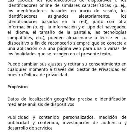
tas formas difuminadas
sobre un fondo plano que combina
identificadores online de similares características (p. ej.,
a en cada una de las 10 unidades. También son exclusivas la
los identificadores basados en inicio de sesión, los
identificadores asignados aleatoriamente, los
illante de 20 y 21 pulgadas.
identificadores basados en la red), junto con otra
información (p. ej., la información y el tipo del navegador,
isma línea. De hecho, el mismo dibujo que destaca en la car
el idioma, el tamaño de la pantalla, las tecnologías
compatibles, etc.), pueden almacenarse o leerse en tu
os tipo baquet y del salpicadero.
dispositivo a fin de reconocerlo siempre que se conecte a
una aplicación o a una página web para una o varias de
salvajes 770 caballos
los finalidades que se recogen en el presente texto.
Puede cambiar sus ajustes y retirar su consentimiento en
cualquier momento a través del Gestor de Privacidad en
nuestra Política de privacidad.
Propósitos
Datos de localización geográfica precisa e identificación
mediante análisis de dispositivos
Publicidad y contenido personalizados, medición de
publicidad y contenido, investigación de audiencia y
desarrollo de servicios