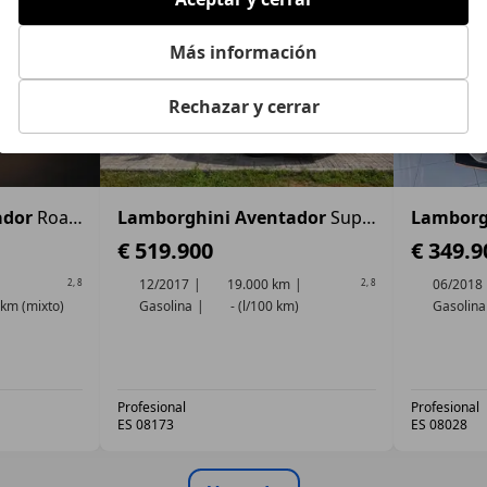
Más información
Rechazar y cerrar
ador
Roadster SVJ
Lamborghini Aventador
SuperVeloce LP 750-4 Roadster
Lamborg
€ 519.900
€ 349.9
12/2017
19.000 km
06/2018
2
,
8
2
,
8
 km (mixto)
Gasolina
- (l/100 km)
Gasolina
Profesional
Profesional
ES 08173
ES 08028