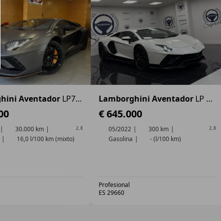
hini Aventador
LP700 6.5 V12
Lamborghini Aventador
LP 780-4 Ultimae
00
€ 645.000
30.000 km
05/2022
300 km
2
,
8
2
,
8
16,0 l/100 km (mixto)
Gasolina
- (l/100 km)
Profesional
ES 29660