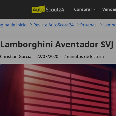
Saltar
al
Comprar
Vende
contenido
principal
gina de inicio
Revista AutoScout24
Pruebas
Lambo
Lamborghini Aventador SVJ 
Christian García
·
22/07/2020
·
2 minutos de lectura