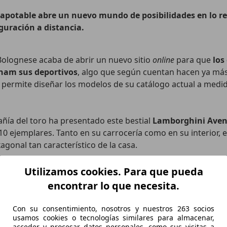
apotable abre un nuevo mundo de posibilidades en lo re
guración a distancia.
Bolognese acaba de abrir un nuevo sitio
online
para que
los
onam sus deportivos
, algo que según cuentan hacen ya más
ermite diseñar los modelos de su catálogo actual a medida
añía del toro ha presentado este bestial
Lamborghini Avent
10 ejemplares. Tanto en su carrocería como en su interior, e
gonal tan característico de la casa.
Utilizamos cookies. Para que pueda
encontrar lo que necesita.
Con su consentimiento, nosotros y nuestros 263 socios
usamos cookies o tecnologías similares para almacenar,
acceder y procesar datos personales, como sus visitas a