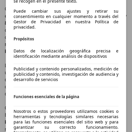
se recogen en el presente texto.
Cuenta con dos motores eléctricos, uno sobre cada
Puede cambiar sus ajustes y retirar su
eje, que desarrollan una potencia conjunta de
578 CV
y
consentimiento en cualquier momento a través del
Gestor de Privacidad en nuestra Política de
805 Nm de par máximo
, enviando la fuerza a las
privacidad.
cuatro ruedas mediante el sistema xDrive. Con esta
configuración acelera de 0 a 100 km/h en
4,6
Propósitos
segundos
y alcanza una velocidad máxima de
210
km/h
.
Datos de localización geográfica precisa e
identificación mediante análisis de dispositivos
La
batería tiene una capacidad neta de 141 kWh
y
Publicidad y contenido personalizados, medición de
utiliza una arquitectura de
800 voltios
. Según los
publicidad y contenido, investigación de audiencia y
datos facilitados por BMW, la autonomía homologada
desarrollo de servicios
oscila entre
645
y
845 kilómetros
en ciclo WLTP,
dependiendo de la configuración elegida.
Funciones esenciales de la página
Otro de sus aspectos más destacados es la recarga. El
Nosotros o estos proveedores utilizamos cookies o
BMW iX5 admite una potencia máxima de hasta
460
herramientas y tecnologías similares necesarias
kW en corriente continua
, lo que le permite
para las funciones esenciales del sitio web y para
garantizar su correcto funcionamiento.
recuperar la batería del 10 al 80 % en