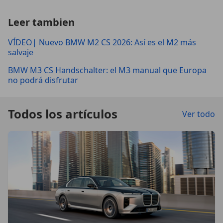
Leer tambien
VÍDEO| Nuevo BMW M2 CS 2026: Así es el M2 más
salvaje
BMW M3 CS Handschalter: el M3 manual que Europa
no podrá disfrutar
Todos los artículos
Ver todo