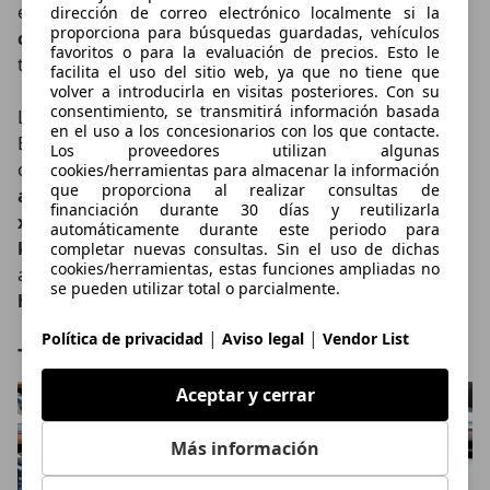
el
X5 40d xDrive
recurrirá a un
bloque diésel de seis
dirección de correo electrónico localmente si la
proporciona para búsquedas guardadas, vehículos
cilindros
con
313 CV
. Ambas variantes incorporan
favoritos o para la evaluación de precios. Esto le
tecnología
mild hybrid de 48 voltios
.
facilita el uso del sitio web, ya que no tiene que
volver a introducirla en visitas posteriores. Con su
consentimiento, se transmitirá información basada
La oferta se completa con
dos híbridos enchufables
.
en el uso a los concesionarios con los que contacte.
El
BMW X5 50e xDrive
desarrolla una potencia
Los proveedores utilizan algunas
conjunta de
489 CV
y anuncia hasta
102 kilómetros de
cookies/herramientas para almacenar la información
que proporciona al realizar consultas de
autonomía eléctrica
, mientras que el
BMW X5 M60e
financiación durante 30 días y reutilizarla
xDrive
alcanza los
612 CV
y puede recorrer hasta
98
automáticamente durante este periodo para
kilómetros
en modo completamente eléctrico. Más
completar nuevas consultas. Sin el uso de dichas
cookies/herramientas, estas funciones ampliadas no
adelante, BMW añadirá a la gama una
variante de
se pueden utilizar total o parcialmente.
hidrógeno denominada iX5 Hydrogen
.
|
|
Política de privacidad
Aviso legal
Vendor List
Tecnología y asistentes del BMW iX5
Aceptar y cerrar
Más información