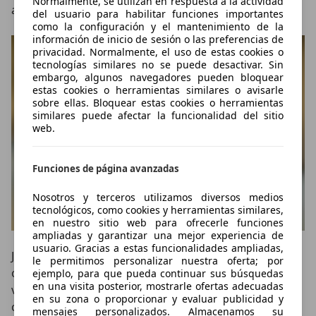
Normalmente, se utilizan en respuesta a la actividad
aproximadamente 23 minutos.
del usuario para habilitar funciones importantes
como la configuración y el mantenimiento de la
información de inicio de sesión o las preferencias de
privacidad. Normalmente, el uso de estas cookies o
tecnologías similares no se puede desactivar. Sin
embargo, algunos navegadores pueden bloquear
estas cookies o herramientas similares o avisarle
sobre ellas. Bloquear estas cookies o herramientas
similares puede afectar la funcionalidad del sitio
web.
Funciones de página avanzadas
Nosotros y terceros utilizamos diversos medios
tecnológicos, como cookies y herramientas similares,
en nuestro sitio web para ofrecerle funciones
ampliadas y garantizar una mejor experiencia de
usuario. Gracias a estas funcionalidades ampliadas,
Junto al iX5, la gama del nuevo BMW X5 seguirá
le permitimos personalizar nuestra oferta; por
ofreciendo diferentes alternativas mecánicas. La
ejemplo, para que pueda continuar sus búsquedas
en una visita posterior, mostrarle ofertas adecuadas
versión de acceso será el
X5 40 xDrive de gasolina
,
en su zona o proporcionar y evaluar publicidad y
con un motor de
seis cilindros
y
400 CV
, mientras que
mensajes personalizados. Almacenamos su