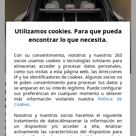
Utilizamos cookies. Para que pueda
encontrar lo que necesita.
Con su consentimiento, nosotros y nuestros 263
socios usamos cookies o tecnologías similares para
almacenar, acceder y procesar datos personales,
como sus visitas a esta página web, las direcciones
IP y los identificadores de cookies. Algunos socios no
le piden consentimiento para procesar tus datos y
BMW también introduce nuevos materiales, como
se amparan en su interés legítimo. Puede configurar
inserciones de pizarra natural
y
superficies de
sus preferencias en cualquier momento u obtener
cristal
, además de ofrecer
nuevos tapizados
y un
más información visitando nuestra
Política de
Cookies
.
techo panorámico de serie
. En cuanto al espacio de
carga, las versiones eléctrica y de combustión ofrecen
Nosotros y nuestros socios hacemos el siguiente
un maletero de entre
655
y
1.850 litros
, mientras que
tratamiento de datos:Almacenar la información en
un dispositivo y/o acceder a ella, Analizar
los híbridos enchufables reducen esa cifra hasta los
activamente las características del dispositivo para
525 litros
debido a la ubicación de la batería.