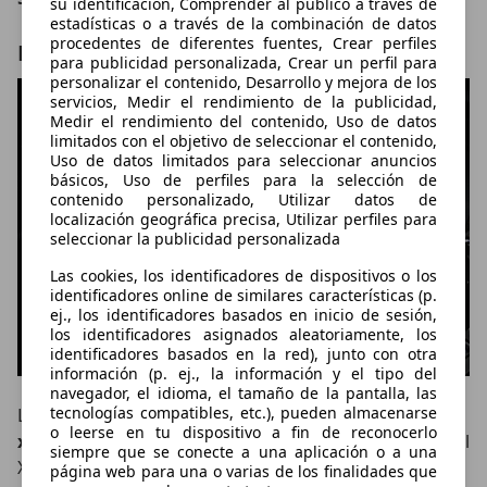
su identificación, Comprender al público a través de
estadísticas o a través de la combinación de datos
procedentes de diferentes fuentes, Crear perfiles
Motor, batería y autonomía del BMW iX5
para publicidad personalizada, Crear un perfil para
personalizar el contenido, Desarrollo y mejora de los
servicios, Medir el rendimiento de la publicidad,
Medir el rendimiento del contenido, Uso de datos
limitados con el objetivo de seleccionar el contenido,
Uso de datos limitados para seleccionar anuncios
básicos, Uso de perfiles para la selección de
contenido personalizado, Utilizar datos de
localización geográfica precisa, Utilizar perfiles para
seleccionar la publicidad personalizada
Las cookies, los identificadores de dispositivos o los
identificadores online de similares características (p.
ej., los identificadores basados en inicio de sesión,
los identificadores asignados aleatoriamente, los
identificadores basados en la red), junto con otra
información (p. ej., la información y el tipo del
navegador, el idioma, el tamaño de la pantalla, las
tecnologías compatibles, etc.), pueden almacenarse
La principal novedad de la gama es el
BMW iX5 60
o leerse en tu dispositivo a fin de reconocerlo
xDrive
, la primera versión completamente eléctrica del
siempre que se conecte a una aplicación o a una
X5.
página web para una o varias de los finalidades que