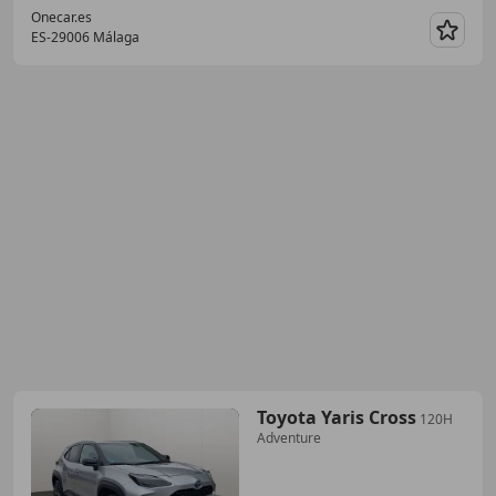
Onecar.es
ES-29006 Málaga
Guar
Toyota Yaris Cross
120H
Adventure