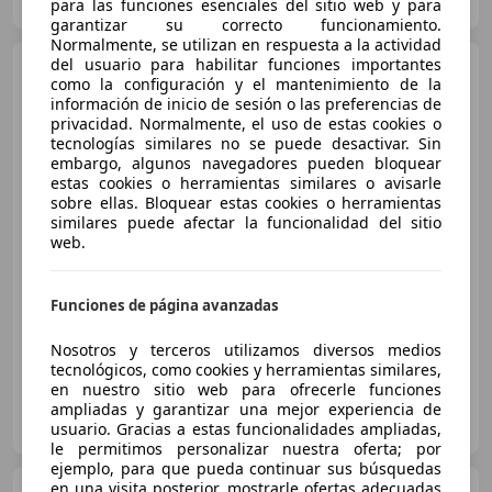
ES-21007 HUELVA
Guar
para las funciones esenciales del sitio web y para
garantizar su correcto funcionamiento.
Normalmente, se utilizan en respuesta a la actividad
del usuario para habilitar funciones importantes
Toyota Yaris Cross
120H
como la configuración y el mantenimiento de la
Style
información de inicio de sesión o las preferencias de
privacidad. Normalmente, el uso de estas cookies o
tecnologías similares no se puede desactivar. Sin
embargo, algunos navegadores pueden bloquear
€ 21.900
estas cookies o herramientas similares o avisarle
sobre ellas. Bloquear estas cookies o herramientas
Buen
precio
similares puede afectar la funcionalidad del sitio
web.
02/2022
84.876 km
Electro/Gasolina
85 kW (116 CV)
Funciones de página avanzadas
Faros antiniebla, Garantia, Airbags laterales, ABS, Elevalunas eléctrico
Nosotros y terceros utilizamos diversos medios
tecnológicos, como cookies y herramientas similares,
en nuestro sitio web para ofrecerle funciones
TOYOTA HUELVA
ampliadas y garantizar una mejor experiencia de
ES-21007 HUELVA
usuario. Gracias a estas funcionalidades ampliadas,
Guar
le permitimos personalizar nuestra oferta; por
ejemplo, para que pueda continuar sus búsquedas
en una visita posterior, mostrarle ofertas adecuadas