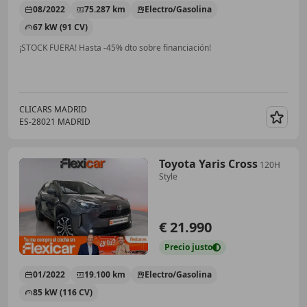
08/2022
75.287 km
Electro/Gasolina
67 kW (91 CV)
¡STOCK FUERA! Hasta -45% dto sobre financiación!
CLICARS MADRID
ES-28021 MADRID
Guar
Toyota Yaris Cross
120H
Style
€ 21.990
Precio
justo
01/2022
19.100 km
Electro/Gasolina
85 kW (116 CV)