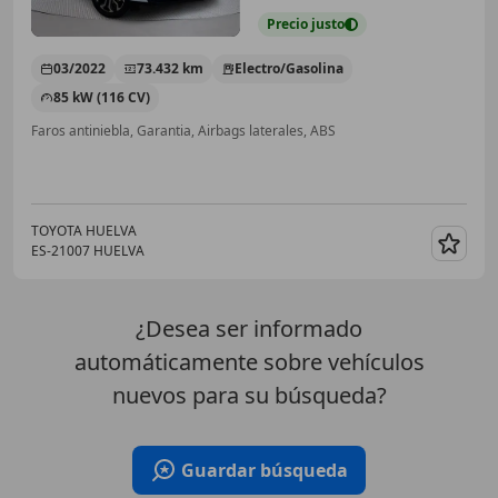
Precio
justo
03/2022
73.432 km
Electro/Gasolina
85 kW (116 CV)
Faros antiniebla, Garantia, Airbags laterales, ABS
TOYOTA HUELVA
ES-21007 HUELVA
Guar
¿Desea ser informado
automáticamente sobre vehículos
nuevos para su búsqueda?
Guardar búsqueda