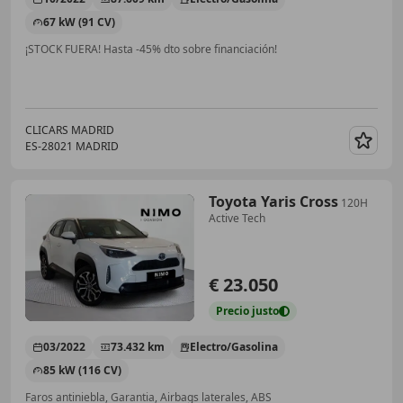
67 kW (91 CV)
¡STOCK FUERA! Hasta -45% dto sobre financiación!
CLICARS MADRID
ES-28021 MADRID
Guar
Toyota Yaris Cross
120H
Active Tech
€ 23.050
Precio
justo
03/2022
73.432 km
Electro/Gasolina
85 kW (116 CV)
Faros antiniebla, Garantia, Airbags laterales, ABS