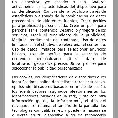
un dispositivo y/o acceder a ella, Analizar
activamente las características del dispositivo para
su identificación, Comprender al público a través de
estadísticas o a través de la combinación de datos
procedentes de diferentes fuentes, Crear perfiles
para publicidad personalizada, Crear un perfil para
personalizar el contenido, Desarrollo y mejora de los
servicios, Medir el rendimiento de la publicidad,
Medir el rendimiento del contenido, Uso de datos
limitados con el objetivo de seleccionar el contenido,
Toyota Yaris Cross
120H
Uso de datos limitados para seleccionar anuncios
Active Tech
básicos, Uso de perfiles para la selección de
contenido personalizado, Utilizar datos de
localización geográfica precisa, Utilizar perfiles para
seleccionar la publicidad personalizada
€ 23.400
Las cookies, los identificadores de dispositivos o los
Buen
precio
identificadores online de similares características (p.
ej., los identificadores basados en inicio de sesión,
08/2022
40.162 km
Electro/Gasolina
los identificadores asignados aleatoriamente, los
identificadores basados en la red), junto con otra
85 kW (116 CV)
información (p. ej., la información y el tipo del
navegador, el idioma, el tamaño de la pantalla, las
Faros antiniebla, Garantia, Airbags laterales, ABS
tecnologías compatibles, etc.), pueden almacenarse
o leerse en tu dispositivo a fin de reconocerlo