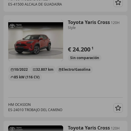
ES-41500 ALCALA DE GUADAIRA
Guar
Toyota Yaris Cross
120H
Style
€ 24.200
1
Sin
comparación
10/2022
32.807 km
Electro/Gasolina
85 kW (116 CV)
HM OCASION
ES-24010 TROBAJO DEL CAMINO
Guar
Toyota Yaris Cross
120H