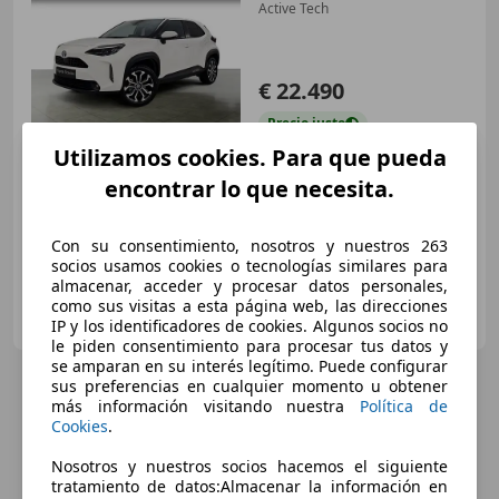
Active Tech
€ 22.490
Precio
justo
Utilizamos cookies. Para que pueda
05/2022
63.572 km
Electro/Gasolina
encontrar lo que necesita.
85 kW (116 CV)
Con su consentimiento, nosotros y nuestros 263
socios usamos cookies o tecnologías similares para
almacenar, acceder y procesar datos personales,
TOYOTA KURUMA OCASIÓN Y SEMINUEVOS PLUS
como sus visitas a esta página web, las direcciones
ES-28034 MADRID
Guar
IP y los identificadores de cookies. Algunos socios no
le piden consentimiento para procesar tus datos y
se amparan en su interés legítimo. Puede configurar
sus preferencias en cualquier momento u obtener
más información visitando nuestra
Política de
Cookies
.
Nosotros y nuestros socios hacemos el siguiente
tratamiento de datos:Almacenar la información en