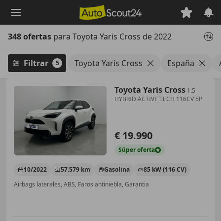
Saltar
al
contenido
348 ofertas
para Toyota Yaris Cross de 2022
principal
Filtrar
Toyota Yaris Cross
España
5
Toyota Yaris Cross
1.5
HYBRID ACTIVE TECH 116CV 5P
€ 19.990
Súper
oferta
10/2022
57.579 km
Gasolina
85 kW (116 CV)
Airbags laterales, ABS, Faros antiniebla, Garantia