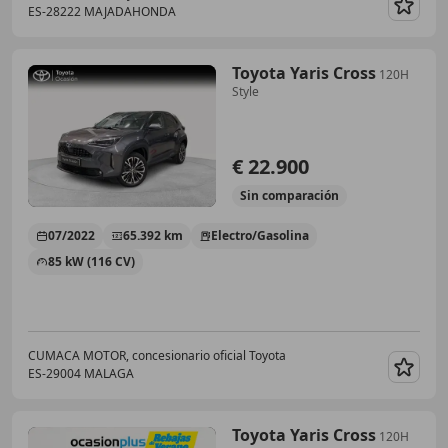
ES-28222 MAJADAHONDA
Guar
Toyota Yaris Cross
120H
Style
€ 22.900
Sin
comparación
07/2022
65.392 km
Electro/Gasolina
85 kW (116 CV)
CUMACA MOTOR, concesionario oficial Toyota
ES-29004 MALAGA
Guar
Toyota Yaris Cross
120H