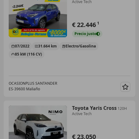
Active Tech
€ 22.446
1
Precio
justo
07/2022
31.664 km
Electro/Gasolina
85 kW (116 CV)
OCASIONPLUS SANTANDER
ES-39600 Maliaño
Guar
Toyota Yaris Cross
120H
Active Tech
€ 23.050