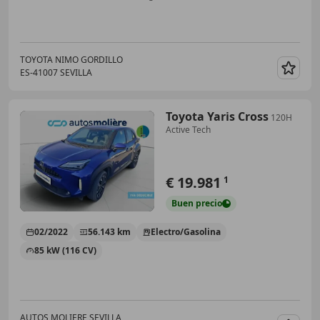
TOYOTA NIMO GORDILLO
ES-41007 SEVILLA
Guar
Toyota Yaris Cross
120H
Active Tech
€ 19.981
1
Buen
precio
02/2022
56.143 km
Electro/Gasolina
85 kW (116 CV)
AUTOS MOLIERE SEVILLA