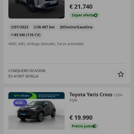
€ 21.740
Súper
oferta
07/2022
38.487 km
Electro/Gasolina
85 kW (116 CV)
4WD, ABS, Airbags laterales, Faros antiniebla
CONQUERO OCASION
ES-41007 SEVILLA
Guar
Toyota Yaris Cross
120H
Style
€ 19.990
Precio
justo