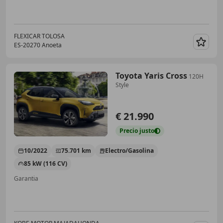
FLEXICAR TOLOSA
ES-20270 Anoeta
Guar
Toyota Yaris Cross
120H
Style
€ 21.990
Precio
justo
10/2022
75.701 km
Electro/Gasolina
85 kW (116 CV)
Garantia