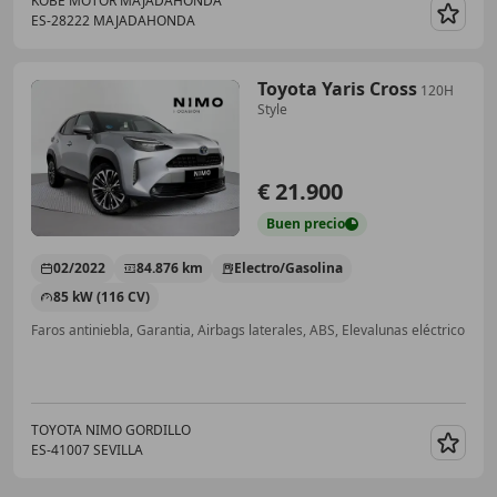
KOBE MOTOR MAJADAHONDA
ES-28222 MAJADAHONDA
Guar
Toyota Yaris Cross
120H
Style
€ 21.900
Buen
precio
02/2022
84.876 km
Electro/Gasolina
85 kW (116 CV)
Faros antiniebla, Garantia, Airbags laterales, ABS, Elevalunas eléctrico
TOYOTA NIMO GORDILLO
ES-41007 SEVILLA
Guar