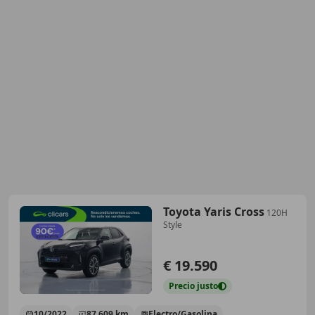
Toyota Yaris Cross
120H
Style
€ 19.590
Precio
justo
10/2022
87.609 km
Electro/Gasolina