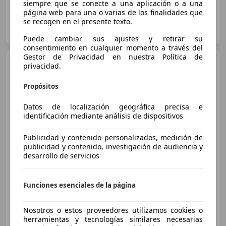
siempre que se conecte a una aplicación o a una
página web para una o varias de los finalidades que
se recogen en el presente texto.
NIMOCASION.ES
ES-14013 CORDOBA
Guar
Puede cambiar sus ajustes y retirar su
consentimiento en cualquier momento a través del
Gestor de Privacidad en nuestra Política de
Toyota Yaris Cross
120H
privacidad.
Active Tech
Propósitos
€ 23.400
Datos de localización geográfica precisa e
identificación mediante análisis de dispositivos
Buen
precio
Publicidad y contenido personalizados, medición de
08/2022
40.162 km
Electro/Gasolina
publicidad y contenido, investigación de audiencia y
desarrollo de servicios
85 kW (116 CV)
Faros antiniebla, Garantia, Airbags laterales, ABS
Funciones esenciales de la página
Nosotros o estos proveedores utilizamos cookies o
TOYOTA HUELVA
herramientas y tecnologías similares necesarias