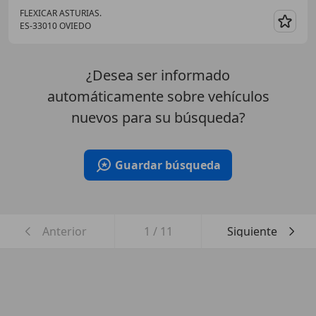
FLEXICAR ASTURIAS.
ES-33010 OVIEDO
Guar
¿Desea ser informado
automáticamente sobre vehículos
nuevos para su búsqueda?
Guardar búsqueda
Anterior
1
/
11
Siguiente