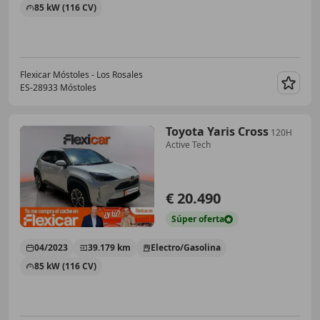
85 kW (116 CV)
Flexicar Móstoles - Los Rosales
ES-28933 Móstoles
Guar
Toyota Yaris Cross
120H
Active Tech
€ 20.490
Súper
oferta
04/2023
39.179 km
Electro/Gasolina
85 kW (116 CV)