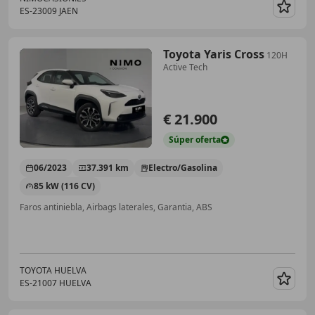
ES-23009 JAEN
Guar
Toyota Yaris Cross
120H
Active Tech
€ 21.900
Súper
oferta
06/2023
37.391 km
Electro/Gasolina
85 kW (116 CV)
Faros antiniebla, Airbags laterales, Garantia, ABS
TOYOTA HUELVA
ES-21007 HUELVA
Guar