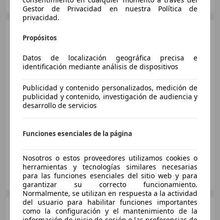
ES-46980 PATERNA
Guar
Gestor de Privacidad en nuestra Política de
privacidad.
Toyota Yaris Cross
1.5
Propósitos
Hybrid 2WD Active Tech
Datos de localización geográfica precisa e
identificación mediante análisis de dispositivos
€ 18.272
Publicidad y contenido personalizados, medición de
Súper
oferta
publicidad y contenido, investigación de audiencia y
desarrollo de servicios
12/2023
57.147 km
Electro/Gasolina
85 kW (116 CV)
Funciones esenciales de la página
Nosotros o estos proveedores utilizamos cookies o
herramientas y tecnologías similares necesarias
AUTOHERO MÁLAGA
para las funciones esenciales del sitio web y para
ES-29001 MÁLAGA
Guar
garantizar su correcto funcionamiento.
Normalmente, se utilizan en respuesta a la actividad
del usuario para habilitar funciones importantes
Toyota Yaris Cross
como la configuración y el mantenimiento de la
información de inicio de sesión o las preferencias de