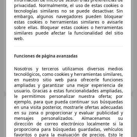
privacidad. Normalmente, el uso de estas cookies o
tecnologías similares no se puede desactivar. Sin
embargo, algunos navegadores pueden bloquear
€ 22.500
estas cookies o herramientas similares o avisarle
sobre ellas. Bloquear estas cookies o herramientas
Precio
justo
similares puede afectar la funcionalidad del sitio
web.
10/2023
44.467 km
Electro/Gasolina
68 kW (92 CV)
Funciones de página avanzadas
Nosotros y terceros utilizamos diversos medios
tecnológicos, como cookies y herramientas similares,
Particular
en nuestro sitio web para ofrecerle funciones
ES-04638 Mojácar
ampliadas y garantizar una mejor experiencia de
Guar
usuario. Gracias a estas funcionalidades ampliadas,
le permitimos personalizar nuestra oferta; por
ejemplo, para que pueda continuar sus búsquedas
Toyota Yaris Cross
120H
en una visita posterior, mostrarle ofertas adecuadas
Style
en su zona o proporcionar y evaluar publicidad y
mensajes personalizados. Almacenamos su
dirección de correo electrónico localmente si la
proporciona para búsquedas guardadas, vehículos
€ 20.990
favoritos o para la evaluación de precios. Esto le