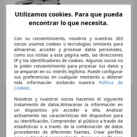
Utilizamos cookies. Para que pueda
€ 23.890
encontrar lo que necesita.
Sin
comparación
01/2023
51.485 km
Electro/Gasolina
Con su consentimiento, nosotros y nuestros 263
85 kW (116 CV)
socios usamos cookies o tecnologías similares para
almacenar, acceder y procesar datos personales,
como sus visitas a esta página web, las direcciones
IP y los identificadores de cookies. Algunos socios no
le piden consentimiento para procesar tus datos y
se amparan en su interés legítimo. Puede configurar
TOYOTA KURUMA OCASIÓN Y SEMINUEVOS PLUS
sus preferencias en cualquier momento u obtener
ES-28034 MADRID
Guar
más información visitando nuestra
Política de
Cookies
.
Nosotros y nuestros socios hacemos el siguiente
tratamiento de datos:Almacenar la información en
un dispositivo y/o acceder a ella, Analizar
activamente las características del dispositivo para
su identificación, Comprender al público a través de
estadísticas o a través de la combinación de datos
procedentes de diferentes fuentes, Crear perfiles