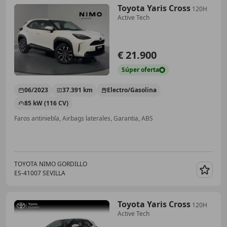
Toyota Yaris Cross
120H
Active Tech
€ 21.900
Súper
oferta
06/2023
37.391 km
Electro/Gasolina
85 kW (116 CV)
Faros antiniebla, Airbags laterales, Garantia, ABS
TOYOTA NIMO GORDILLO
ES-41007 SEVILLA
Guar
Toyota Yaris Cross
120H
Active Tech