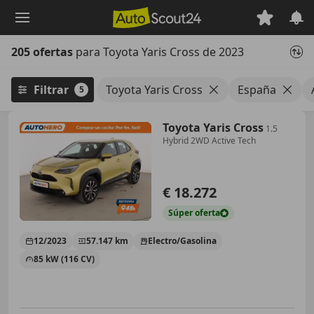
Saltar
al
contenido
205 ofertas
para Toyota Yaris Cross de 2023
principal
Filtrar
Toyota Yaris Cross
España
5
Toyota Yaris Cross
1.5
Hybrid 2WD Active Tech
€ 18.272
Súper
oferta
12/2023
57.147 km
Electro/Gasolina
85 kW (116 CV)