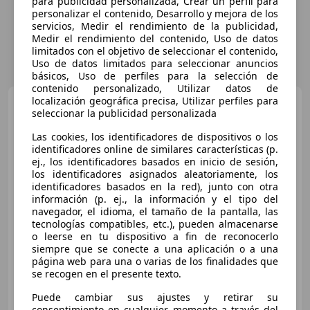
para publicidad personalizada, Crear un perfil para
personalizar el contenido, Desarrollo y mejora de los
servicios, Medir el rendimiento de la publicidad,
Medir el rendimiento del contenido, Uso de datos
limitados con el objetivo de seleccionar el contenido,
Uso de datos limitados para seleccionar anuncios
básicos, Uso de perfiles para la selección de
contenido personalizado, Utilizar datos de
localización geográfica precisa, Utilizar perfiles para
Toyota Yaris Cross
120H
seleccionar la publicidad personalizada
Active Tech
Las cookies, los identificadores de dispositivos o los
identificadores online de similares características (p.
ej., los identificadores basados en inicio de sesión,
€ 20.490
los identificadores asignados aleatoriamente, los
identificadores basados en la red), junto con otra
Súper
oferta
información (p. ej., la información y el tipo del
navegador, el idioma, el tamaño de la pantalla, las
04/2023
39.179 km
Electro/Gasolina
tecnologías compatibles, etc.), pueden almacenarse
85 kW (116 CV)
o leerse en tu dispositivo a fin de reconocerlo
siempre que se conecte a una aplicación o a una
página web para una o varias de los finalidades que
se recogen en el presente texto.
Puede cambiar sus ajustes y retirar su
GRUPO FLEXICAR VALENCIA.
consentimiento en cualquier momento a través del