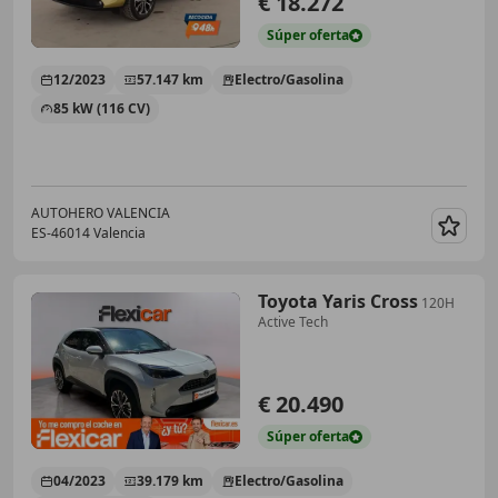
€ 18.272
Súper
oferta
12/2023
57.147 km
Electro/Gasolina
85 kW (116 CV)
AUTOHERO VALENCIA
ES-46014 Valencia
Guar
Toyota Yaris Cross
120H
Active Tech
€ 20.490
Súper
oferta
04/2023
39.179 km
Electro/Gasolina