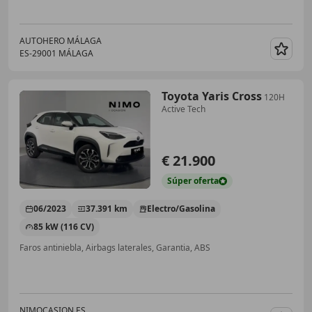
AUTOHERO MÁLAGA
ES-29001 MÁLAGA
Guar
Toyota Yaris Cross
120H
Active Tech
€ 21.900
Súper
oferta
06/2023
37.391 km
Electro/Gasolina
85 kW (116 CV)
Faros antiniebla, Airbags laterales, Garantia, ABS
NIMOCASION.ES