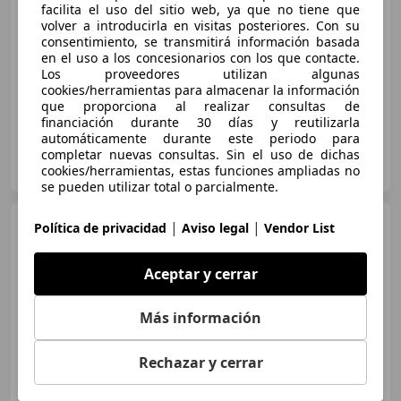
facilita el uso del sitio web, ya que no tiene que
Buen
precio
volver a introducirla en visitas posteriores. Con su
consentimiento, se transmitirá información basada
01/2023
34.000 km
Electro/Gasolina
en el uso a los concesionarios con los que contacte.
85 kW (116 CV)
Los proveedores utilizan algunas
cookies/herramientas para almacenar la información
que proporciona al realizar consultas de
financiación durante 30 días y reutilizarla
automáticamente durante este periodo para
FLEXICAR MÁLAGA.
completar nuevas consultas. Sin el uso de dichas
ES-29004 MALAGA
cookies/herramientas, estas funciones ampliadas no
Guar
se pueden utilizar total o parcialmente.
Toyota Yaris Cross
|
|
120H
Política de privacidad
Aviso legal
Vendor List
Style
Aceptar y cerrar
€ 20.990
Más información
Buen
precio
Rechazar y cerrar
01/2023
34.000 km
Electro/Gasolina
85 kW (116 CV)