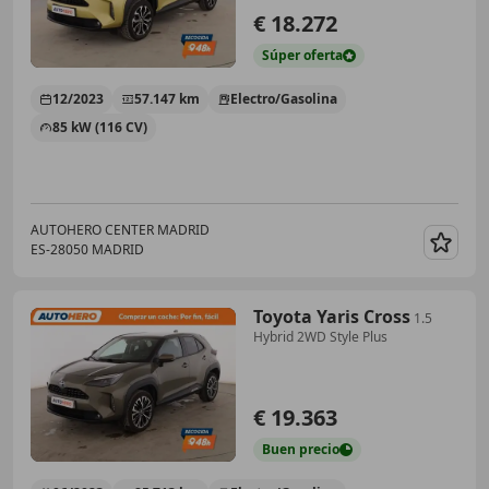
€ 18.272
Súper
oferta
12/2023
57.147 km
Electro/Gasolina
85 kW (116 CV)
AUTOHERO CENTER MADRID
ES-28050 MADRID
Guar
Toyota Yaris Cross
1.5
Hybrid 2WD Style Plus
€ 19.363
Buen
precio