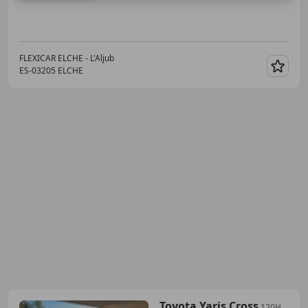
FLEXICAR ELCHE - L'Aljub
ES-03205 ELCHE
Guar
Toyota Yaris Cross
120H