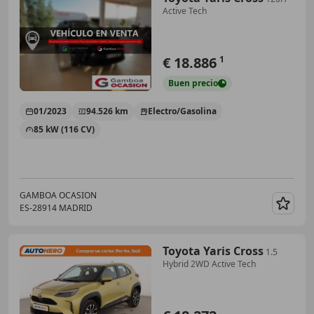
Active Tech
€ 18.886
1
Buen
precio
01/2023
94.526 km
Electro/Gasolina
85 kW (116 CV)
GAMBOA OCASION
ES-28914 MADRID
Guar
Toyota Yaris Cross
1.5
Hybrid 2WD Active Tech