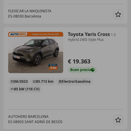
FLEXICAR LA MAQUINISTA
ES-08030 Barcelona
Guar
Toyota Yaris Cross
1.5
Hybrid 2WD Style Plus
€ 19.363
Buen
precio
06/2023
85.713 km
Electro/Gasolina
85 kW (116 CV)
AUTOHERO BARCELONA
ES-08903 SANT ADRIÀ DE BESÒS
Guar