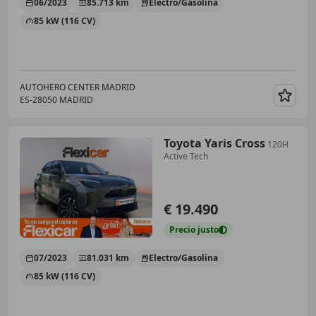
06/2023
85.713 km
Electro/Gasolina
85 kW (116 CV)
AUTOHERO CENTER MADRID
ES-28050 MADRID
Guar
Toyota Yaris Cross
120H
Active Tech
€ 19.490
Precio
justo
07/2023
81.031 km
Electro/Gasolina
85 kW (116 CV)