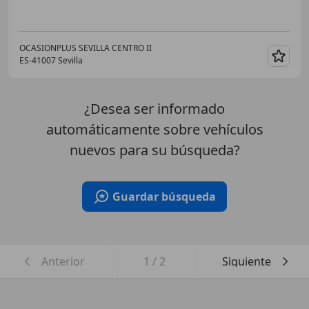
OCASIONPLUS SEVILLA CENTRO II
ES-41007 Sevilla
Guar
¿Desea ser informado
automáticamente sobre vehículos
nuevos para su búsqueda?
Guardar búsqueda
Anterior
1
/
2
Siguiente