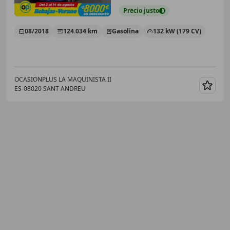
Precio
justo
08/2018
124.034 km
Gasolina
132 kW (179 CV)
OCASIONPLUS LA MAQUINISTA II
ES-08020 SANT ANDREU
Guar