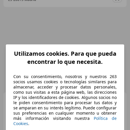
Guar
Utilizamos cookies. Para que pueda
encontrar lo que necesita.
Con su consentimiento, nosotros y nuestros 263
socios usamos cookies o tecnologías similares para
almacenar, acceder y procesar datos personales,
como sus visitas a esta página web, las direcciones
IP y los identificadores de cookies. Algunos socios no
SEAT Leon
León ST 1.8 TSI
le piden consentimiento para procesar tus datos y
S&S FR DSG7 180
se amparan en su interés legítimo. Puede configurar
sus preferencias en cualquier momento u obtener
más información visitando nuestra
Política de
€ 12.500
Cookies
.
Sin
comparación