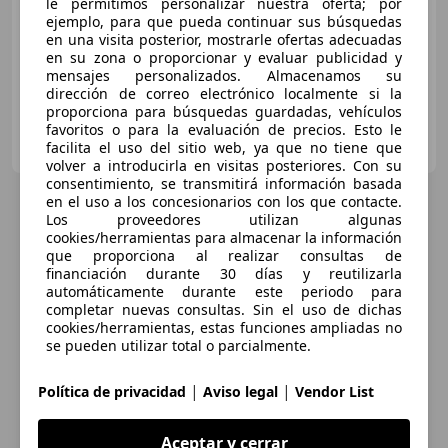
le permitimos personalizar nuestra oferta; por
ejemplo, para que pueda continuar sus búsquedas
09/2015
156.349 km
Gasolina
132 kW (179 CV)
en una visita posterior, mostrarle ofertas adecuadas
en su zona o proporcionar y evaluar publicidad y
mensajes personalizados. Almacenamos su
dirección de correo electrónico localmente si la
proporciona para búsquedas guardadas, vehículos
favoritos o para la evaluación de precios. Esto le
OCASIONPLUS LA MAQUINISTA II
facilita el uso del sitio web, ya que no tiene que
ES-08020 SANT ANDREU
Guar
volver a introducirla en visitas posteriores. Con su
consentimiento, se transmitirá información basada
en el uso a los concesionarios con los que contacte.
Los proveedores utilizan algunas
cookies/herramientas para almacenar la información
que proporciona al realizar consultas de
financiación durante 30 días y reutilizarla
automáticamente durante este periodo para
completar nuevas consultas. Sin el uso de dichas
cookies/herramientas, estas funciones ampliadas no
se pueden utilizar total o parcialmente.
|
|
Política de privacidad
Aviso legal
Vendor List
Aceptar y cerrar