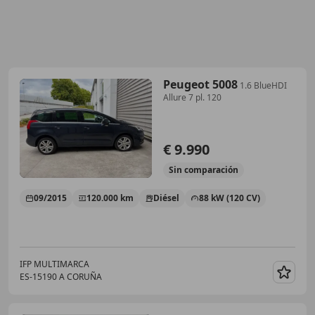
Peugeot 5008
1.6 BlueHDI
Allure 7 pl. 120
€ 9.990
Sin
comparación
09/2015
120.000 km
Diésel
88 kW (120 CV)
IFP MULTIMARCA
ES-15190 A CORUÑA
Guar