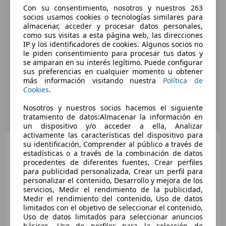
Con su consentimiento, nosotros y nuestros 263
socios usamos cookies o tecnologías similares para
almacenar, acceder y procesar datos personales,
como sus visitas a esta página web, las direcciones
IP y los identificadores de cookies. Algunos socios no
le piden consentimiento para procesar tus datos y
se amparan en su interés legítimo. Puede configurar
sus preferencias en cualquier momento u obtener
más información visitando nuestra
Política de
Cookies
.
Nosotros y nuestros socios hacemos el siguiente
tratamiento de datos:Almacenar la información en
un dispositivo y/o acceder a ella, Analizar
activamente las características del dispositivo para
Peugeot 5008
su identificación, Comprender al público a través de
1.6 BlueHDI
estadísticas o a través de la combinación de datos
Allure 7 pl. 120
procedentes de diferentes fuentes, Crear perfiles
para publicidad personalizada, Crear un perfil para
personalizar el contenido, Desarrollo y mejora de los
€ 11.990
servicios, Medir el rendimiento de la publicidad,
Medir el rendimiento del contenido, Uso de datos
Súper
oferta
limitados con el objetivo de seleccionar el contenido,
Uso de datos limitados para seleccionar anuncios
básicos, Uso de perfiles para la selección de
12/2017
128.239 km
Diésel
88 kW (120 CV)