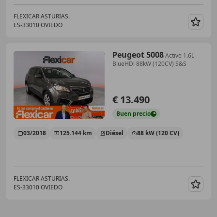
FLEXICAR ASTURIAS.
ES-33010 OVIEDO
Guar
Peugeot 5008
Active 1.6L
BlueHDi 88kW (120CV) S&S
€ 13.490
Buen
precio
03/2018
125.144 km
Diésel
88 kW (120 CV)
FLEXICAR ASTURIAS.
ES-33010 OVIEDO
Guar