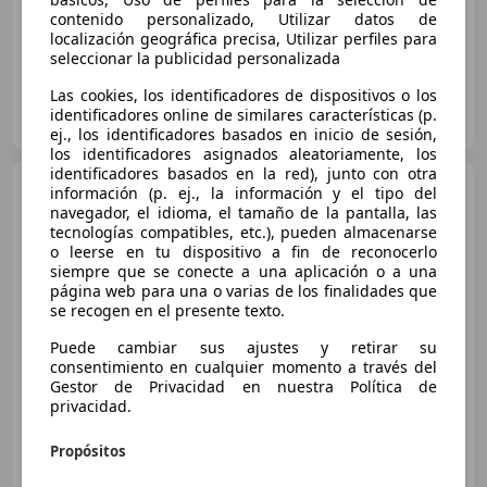
contenido personalizado, Utilizar datos de
localización geográfica precisa, Utilizar perfiles para
seleccionar la publicidad personalizada
Las cookies, los identificadores de dispositivos o los
FLEXICAR ASTURIAS.
identificadores online de similares características (p.
ES-33010 OVIEDO
Guar
ej., los identificadores basados en inicio de sesión,
los identificadores asignados aleatoriamente, los
identificadores basados en la red), junto con otra
Peugeot 5008
5008 1.6 THP
información (p. ej., la información y el tipo del
S
navegador, el idioma, el tamaño de la pantalla, las
tecnologías compatibles, etc.), pueden almacenarse
o leerse en tu dispositivo a fin de reconocerlo
siempre que se conecte a una aplicación o a una
€ 18.000
página web para una o varias de los finalidades que
se recogen en el presente texto.
Precio
justo
Puede cambiar sus ajustes y retirar su
02/2018
66.800 km
Gasolina
121 kW (165 CV)
consentimiento en cualquier momento a través del
Gestor de Privacidad en nuestra Política de
privacidad.
Propósitos
Particular
ES-33001 Oviedo