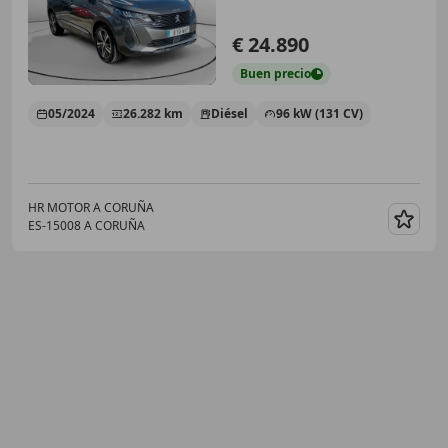
€ 24.890
Buen
precio
05/2024
26.282 km
Diésel
96 kW (131 CV)
HR MOTOR A CORUÑA
ES-15008 A CORUÑA
Guar