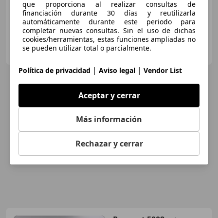
que proporciona al realizar consultas de
financiación durante 30 días y reutilizarla
automáticamente durante este periodo para
completar nuevas consultas. Sin el uso de dichas
cookies/herramientas, estas funciones ampliadas no
INTEGRAL MOTION SADA
se pueden utilizar total o parcialmente.
ES-15168 SADA
Guar
|
|
Política de privacidad
Aviso legal
Vendor List
Aceptar y cerrar
Más información
Rechazar y cerrar