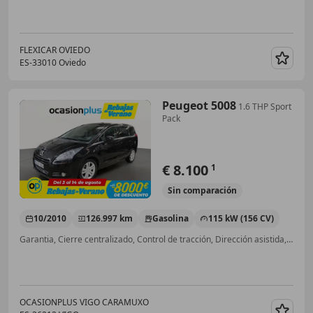
FLEXICAR OVIEDO
ES-33010 Oviedo
Guar
Peugeot 5008
1.6 THP Sport
Pack
€ 8.100
1
Sin
comparación
10/2010
126.997 km
Gasolina
115 kW (156 CV)
Garantia, Cierre centralizado, Control de tracción, Dirección asistida, Techo panorámico
OCASIONPLUS VIGO CARAMUXO