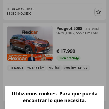
FLEXICAR ASTURIAS.
ES-33010 OVIEDO
Guar
Peugeot 5008
1.5 BlueHDi
96kW (130CV) S&S Allure EAT8
€ 17.990
Buen
precio
11/2021
71.151 km
Diésel
96 kW (131 CV)
FLEXICAR PONTEVEDRA
Utilizamos cookies. Para que pueda
ES-36004 Pontevedra
Guar
encontrar lo que necesita.