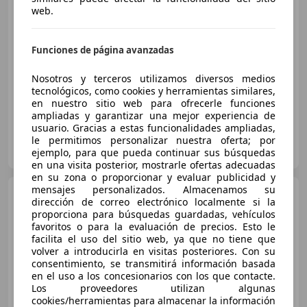
web.
€ 13.890
Buen
precio
Funciones de página avanzadas
04/2018
135.996 km
Diésel
96 kW (131 CV)
Nosotros y terceros utilizamos diversos medios
tecnológicos, como cookies y herramientas similares,
en nuestro sitio web para ofrecerle funciones
ampliadas y garantizar una mejor experiencia de
usuario. Gracias a estas funcionalidades ampliadas,
FLEXICAR ASTURIAS.
le permitimos personalizar nuestra oferta; por
ES-33010 OVIEDO
ejemplo, para que pueda continuar sus búsquedas
Guar
en una visita posterior, mostrarle ofertas adecuadas
en su zona o proporcionar y evaluar publicidad y
mensajes personalizados. Almacenamos su
Peugeot 5008
GT-Line
dirección de correo electrónico localmente si la
BlueHDi 96kW (130CV) S&S EAT8
proporciona para búsquedas guardadas, vehículos
favoritos o para la evaluación de precios. Esto le
facilita el uso del sitio web, ya que no tiene que
volver a introducirla en visitas posteriores. Con su
€ 20.900
consentimiento, se transmitirá información basada
en el uso a los concesionarios con los que contacte.
Sin
comparación
Los proveedores utilizan algunas
cookies/herramientas para almacenar la información
05/2019
82.515 km
Diésel
96 kW (131 CV)