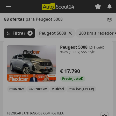
Saltar
al
contenido
88 ofertas
para Peugeot 5008
principal
Filtrar
Peugeot 5008
200 km alrededor 
4
Peugeot 5008
1.5 BlueHDi
96kW (130CV) S&S Style
€ 17.790
Precio
justo
08/2021
79.989 km
Diésel
96 kW (131 CV)
FLEXICAR SANTIAGO DE COMPOSTELA