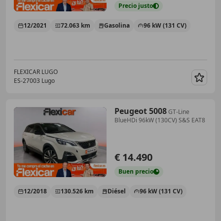
Precio
justo
12/2021
72.063 km
Gasolina
96 kW (131 CV)
FLEXICAR LUGO
ES-27003 Lugo
Guar
Peugeot 5008
GT-Line
BlueHDi 96kW (130CV) S&S EAT8
€ 14.490
Buen
precio
12/2018
130.526 km
Diésel
96 kW (131 CV)