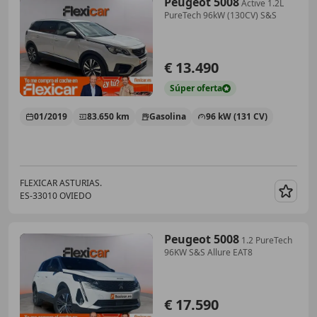
Peugeot 5008
Active 1.2L
PureTech 96kW (130CV) S&S
€ 13.490
Súper
oferta
01/2019
83.650 km
Gasolina
96 kW (131 CV)
FLEXICAR ASTURIAS.
ES-33010 OVIEDO
Guar
Peugeot 5008
1.2 PureTech
96KW S&S Allure EAT8
€ 17.590