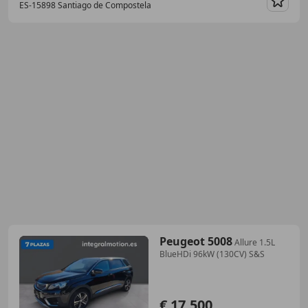
ES-15898 Santiago de Compostela
Guar
Peugeot 5008
Allure 1.5L
BlueHDi 96kW (130CV) S&S
€ 17.500