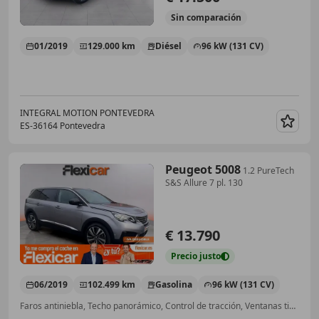
Sin
comparación
01/2019
129.000 km
Diésel
96 kW (131 CV)
INTEGRAL MOTION PONTEVEDRA
ES-36164 Pontevedra
Guar
Peugeot 5008
1.2 PureTech
S&S Allure 7 pl. 130
€ 13.790
Precio
justo
06/2019
102.499 km
Gasolina
96 kW (131 CV)
Faros antiniebla, Techo panorámico, Control de tracción, Ventanas tintadas, Airbags laterales