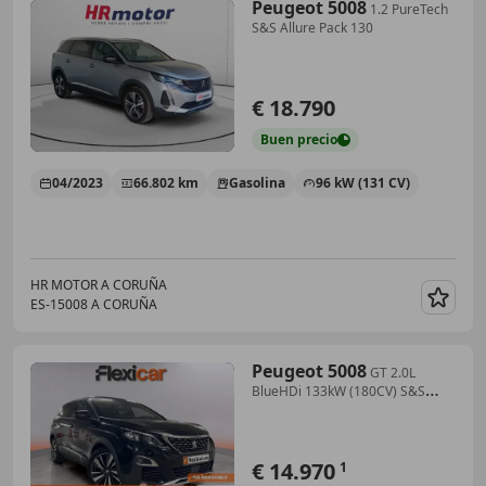
Peugeot 5008
1.2 PureTech
S&S Allure Pack 130
€ 18.790
Buen
precio
04/2023
66.802 km
Gasolina
96 kW (131 CV)
HR MOTOR A CORUÑA
ES-15008 A CORUÑA
Guar
Peugeot 5008
GT 2.0L
BlueHDi 133kW (180CV) S&S
EAT8
€ 14.970
1