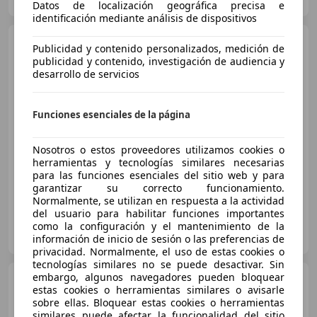
Guar
Datos de localización geográfica precisa e
identificación mediante análisis de dispositivos
Peugeot 5008
ALLURE 1.5
Publicidad y contenido personalizados, medición de
BLUEHDI 130 S&S
publicidad y contenido, investigación de audiencia y
desarrollo de servicios
€ 12.990
Funciones esenciales de la página
Súper
oferta
Nosotros o estos proveedores utilizamos cookies o
01/2018
138.546 km
Diésel
96 kW (131 CV)
herramientas y tecnologías similares necesarias
para las funciones esenciales del sitio web y para
garantizar su correcto funcionamiento.
Normalmente, se utilizan en respuesta a la actividad
del usuario para habilitar funciones importantes
FLEXICAR ASTURIAS.
como la configuración y el mantenimiento de la
ES-33010 OVIEDO
Guar
información de inicio de sesión o las preferencias de
privacidad. Normalmente, el uso de estas cookies o
tecnologías similares no se puede desactivar. Sin
embargo, algunos navegadores pueden bloquear
Peugeot 5008
Active 1.5L
estas cookies o herramientas similares o avisarle
BlueHDi 96kW (130CV) S&S
sobre ellas. Bloquear estas cookies o herramientas
similares puede afectar la funcionalidad del sitio