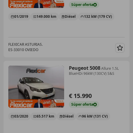
Súper
oferta
01/2019
149.000 km
Diésel
132 kW (179 CV)
FLEXICAR ASTURIAS.
ES-33010 OVIEDO
Guar
Peugeot 5008
Allure 1.5L
BlueHDi 96kW (130CV) S&S
€ 15.990
Súper
oferta
03/2020
65.517 km
Diésel
96 kW (131 CV)