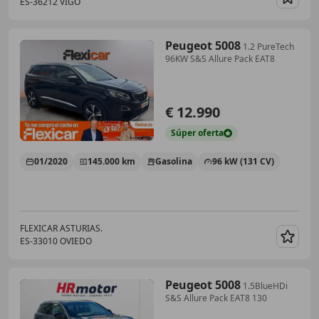
ES-36212 VIGO
Guar
Peugeot 5008
1.2 PureTech
96KW S&S Allure Pack EAT8
€ 12.990
Súper
oferta
01/2020
145.000 km
Gasolina
96 kW (131 CV)
FLEXICAR ASTURIAS.
ES-33010 OVIEDO
Guar
Peugeot 5008
1.5BlueHDi
S&S Allure Pack EAT8 130