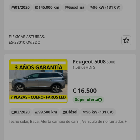
01/2020
145.000 km
Gasolina
96 kW (131 CV)
FLEXICAR ASTURIAS.
ES-33010 OVIEDO
Guar
Peugeot 5008
5008
1.5BlueHDi S
€ 16.500
Súper
oferta
02/2020
99.500 km
Diésel
96 kW (131 CV)
Techo solar, Baca, Alerta cambio de carril, Vehículo de no fumador, Faros LED íntegros, Faros de LED, Control por voz, Apertura y arranque sin llave