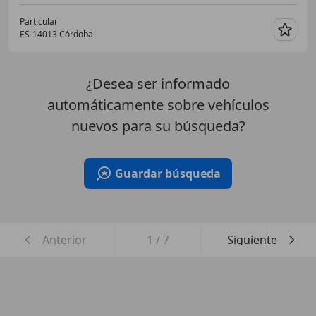
Particular
ES-14013 Córdoba
Guar
¿Desea ser informado
automáticamente sobre vehículos
nuevos para su búsqueda?
Guardar búsqueda
Anterior
1
/
7
Siguiente