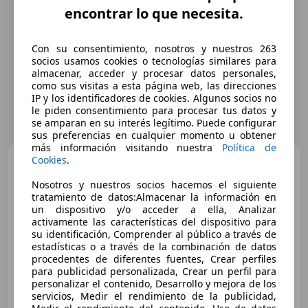
encontrar lo que necesita.
Con su consentimiento, nosotros y nuestros 263
socios usamos cookies o tecnologías similares para
almacenar, acceder y procesar datos personales,
como sus visitas a esta página web, las direcciones
IP y los identificadores de cookies. Algunos socios no
le piden consentimiento para procesar tus datos y
se amparan en su interés legítimo. Puede configurar
sus preferencias en cualquier momento u obtener
más información visitando nuestra
Política de
Peugeot 5008
Cookies
.
2.0BlueHDi
S&S Allure Pack EAT8 180
Nosotros y nuestros socios hacemos el siguiente
tratamiento de datos:Almacenar la información en
un dispositivo y/o acceder a ella, Analizar
activamente las características del dispositivo para
€ 20.700
1
su identificación, Comprender al público a través de
Precio
justo
estadísticas o a través de la combinación de datos
procedentes de diferentes fuentes, Crear perfiles
para publicidad personalizada, Crear un perfil para
10/2020
118.000 km
Diésel
133 kW (181 CV)
personalizar el contenido, Desarrollo y mejora de los
Financiación a su medida, El precio marcado incluye IVA
servicios, Medir el rendimiento de la publicidad,