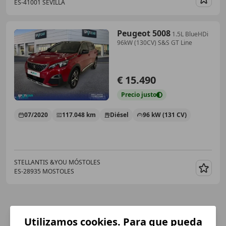
ES-41001 SEVILLA
Guar
Peugeot 5008
1.5L BlueHDi
96kW (130CV) S&S GT Line
€ 15.490
Precio
justo
07/2020
117.048 km
Diésel
96 kW (131 CV)
STELLANTIS &YOU MÓSTOLES
ES-28935 MOSTOLES
Guar
Utilizamos cookies. Para que pueda