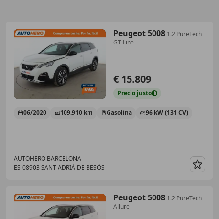
Peugeot 5008
1.2 PureTech
GT Line
€ 15.809
Precio
justo
06/2020
109.910 km
Gasolina
96 kW (131 CV)
AUTOHERO BARCELONA
ES-08903 SANT ADRIÀ DE BESÒS
Guar
Peugeot 5008
1.2 PureTech
Allure