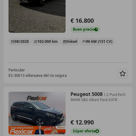
€ 16.800
Buen
precio
08/2020
102.000 km
Diésel
96 kW (131 CV)
Particular
ES-30613 villanueva del rio segura
Guar
Peugeot 5008
1.2 PureTech
96KW S&S Allure Pack EAT8
€ 12.990
Súper
oferta