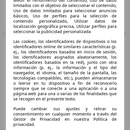
Medir el rendimiento del contenido, Uso de datos
limitados con el objetivo de seleccionar el contenido,
Uso de datos limitados para seleccionar anuncios
básicos, Uso de perfiles para la selección de
MID CAR
contenido personalizado, Utilizar datos de
ES-28850 TORREJON DE ARDOZ
Guar
localización geográfica precisa, Utilizar perfiles para
seleccionar la publicidad personalizada
Las cookies, los identificadores de dispositivos o los
Peugeot 5008
1.5BlueHDi
identificadores online de similares características (p.
S&S Allure 130
ej., los identificadores basados en inicio de sesión,
los identificadores asignados aleatoriamente, los
identificadores basados en la red), junto con otra
información (p. ej., la información y el tipo del
€ 16.990
navegador, el idioma, el tamaño de la pantalla, las
tecnologías compatibles, etc.), pueden almacenarse
Precio
justo
o leerse en tu dispositivo a fin de reconocerlo
siempre que se conecte a una aplicación o a una
12/2020
95.000 km
Diésel
96 kW (131 CV)
página web para una o varias de los finalidades que
se recogen en el presente texto.
Puede cambiar sus ajustes y retirar su
consentimiento en cualquier momento a través del
ROYAL QUALITY CARS
Gestor de Privacidad en nuestra Política de
ES-28970 FUENLABRADA
Guar
privacidad.