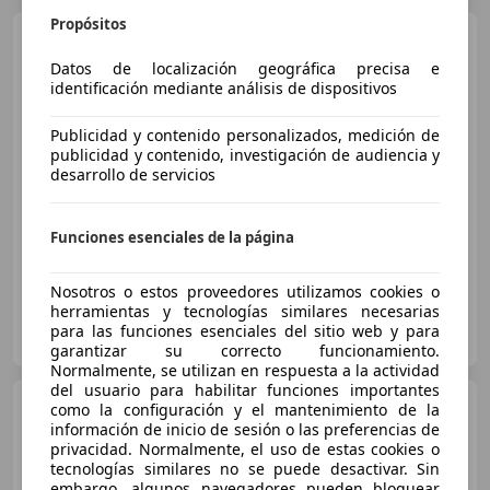
Propósitos
Peugeot 5008
Active
BlueHDi 96kW (130CV) S&S EAT8
Datos de localización geográfica precisa e
identificación mediante análisis de dispositivos
Publicidad y contenido personalizados, medición de
€ 15.990
publicidad y contenido, investigación de audiencia y
Precio
justo
desarrollo de servicios
01/2020
121.450 km
Diésel
96 kW (131 CV)
Funciones esenciales de la página
Nosotros o estos proveedores utilizamos cookies o
herramientas y tecnologías similares necesarias
FLEXICAR PAMPLONA - Etxabakoitz
para las funciones esenciales del sitio web y para
ES-31009 Pamplona
Guar
garantizar su correcto funcionamiento.
Normalmente, se utilizan en respuesta a la actividad
del usuario para habilitar funciones importantes
Peugeot 5008
Allure
como la configuración y el mantenimiento de la
BlueHDi 96kW (130CV) S&S EAT8
información de inicio de sesión o las preferencias de
privacidad. Normalmente, el uso de estas cookies o
tecnologías similares no se puede desactivar. Sin
embargo, algunos navegadores pueden bloquear