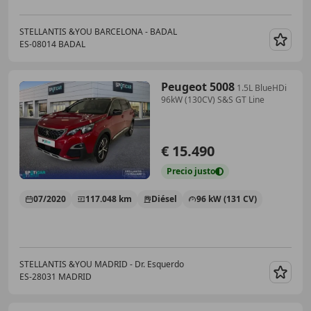
STELLANTIS &YOU BARCELONA - BADAL
ES-08014 BADAL
Guar
Peugeot 5008
1.5L BlueHDi
96kW (130CV) S&S GT Line
€ 15.490
Precio
justo
07/2020
117.048 km
Diésel
96 kW (131 CV)
STELLANTIS &YOU MADRID - Dr. Esquerdo
ES-28031 MADRID
Guar