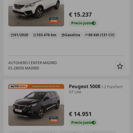
€ 15.237
Precio
justo
01/2020
103.476 km
Gasolina
96 kW (131 CV)
AUTOHERO CENTER MADRID
ES-28050 MADRID
Guar
Peugeot 5008
1.2 PureTech
GT Line
€ 14.951
Precio
justo