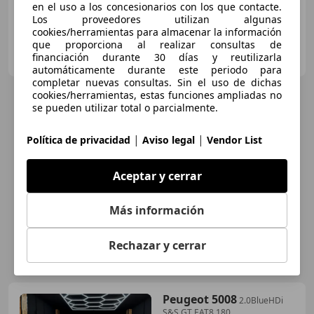
en el uso a los concesionarios con los que contacte.
Los proveedores utilizan algunas
cookies/herramientas para almacenar la información
que proporciona al realizar consultas de
STELLANTIS & YOU BARCELONA - SANT BOI
financiación durante 30 días y reutilizarla
ES-08830 SAN BOI DE LlOBREGAT
Guar
automáticamente durante este periodo para
completar nuevas consultas. Sin el uso de dichas
cookies/herramientas, estas funciones ampliadas no
se pueden utilizar total o parcialmente.
|
|
Política de privacidad
Aviso legal
Vendor List
Aceptar y cerrar
Más información
Rechazar y cerrar
Peugeot 5008
2.0BlueHDi
S&S GT EAT8 180