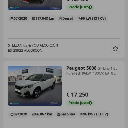
Precio
justo
07/2020
117.048 km
Diésel
96 kW (131 CV)
STELLANTIS & YOU ALCORCÓN
ES-28922 ALCORCON
Guar
Peugeot 5008
GT-Line 1.2L
PureTech 96kW (130CV) EAT8 GT
Line
€ 17.250
Precio
justo
09/2020
66.067 km
Gasolina
96 kW (131 CV)