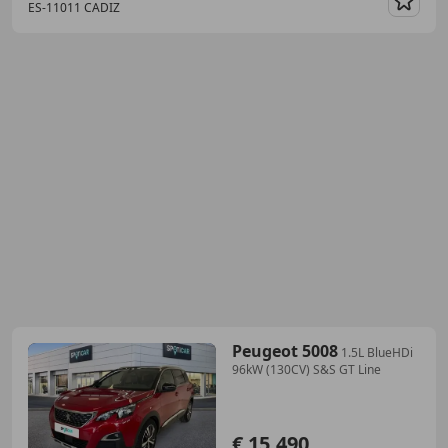
ES-11011 CADIZ
Guar
Peugeot 5008
1.5L BlueHDi
96kW (130CV) S&S GT Line
€ 15.490