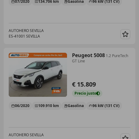
07/2020
134.706 km
Gasolina
96 kW (131 CV)
AUTOHERO SEVILLA
ES-41001 SEVILLA
Guar
Peugeot 5008
1.2 PureTech
GT Line
€ 15.809
Precio
justo
06/2020
109.910 km
Gasolina
96 kW (131 CV)
AUTOHERO SEVILLA