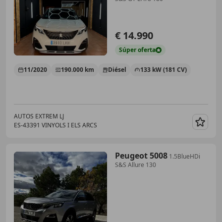
€ 14.990
Súper
oferta
11/2020
190.000 km
Diésel
133 kW (181 CV)
AUTOS EXTREM LJ
ES-43391 VINYOLS I ELS ARCS
Guar
Peugeot 5008
1.5BlueHDi
S&S Allure 130