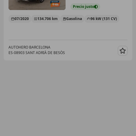
Precio
justo
07/2020
134.706 km
Gasolina
96 kW (131 CV)
AUTOHERO BARCELONA
ES-08903 SANT ADRIÀ DE BESÒS
Guar