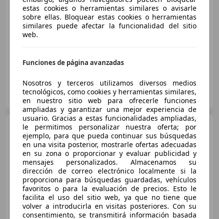
€ 16.890
estas cookies o herramientas similares o avisarle
sobre ellas. Bloquear estas cookies o herramientas
Precio
justo
similares puede afectar la funcionalidad del sitio
web.
01/2020
125.000 km
Diésel
95 kW (129 CV)
Funciones de página avanzadas
Nosotros y terceros utilizamos diversos medios
GB CARS SPAIN
tecnológicos, como cookies y herramientas similares,
ES-03203 ELCHE
Guar
en nuestro sitio web para ofrecerle funciones
ampliadas y garantizar una mejor experiencia de
usuario. Gracias a estas funcionalidades ampliadas,
Peugeot 5008
le permitimos personalizar nuestra oferta; por
1.6 PureTech
ejemplo, para que pueda continuar sus búsquedas
132kW (180CV) EAT8 GT Line
en una visita posterior, mostrarle ofertas adecuadas
en su zona o proporcionar y evaluar publicidad y
mensajes personalizados. Almacenamos su
€ 17.290
dirección de correo electrónico localmente si la
proporciona para búsquedas guardadas, vehículos
Sin
comparación
favoritos o para la evaluación de precios. Esto le
facilita el uso del sitio web, ya que no tiene que
01/2020
145.579 km
Gasolina
132 kW (179 CV)
volver a introducirla en visitas posteriores. Con su
consentimiento, se transmitirá información basada