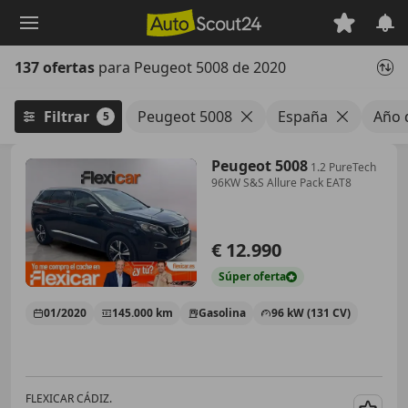
Saltar
al
contenido
137 ofertas
para Peugeot 5008 de 2020
principal
Filtrar
Peugeot 5008
España
Año 
5
Peugeot 5008
1.2 PureTech
96KW S&S Allure Pack EAT8
€ 12.990
Súper
oferta
01/2020
145.000 km
Gasolina
96 kW (131 CV)
FLEXICAR CÁDIZ.