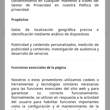
consentimiento en cualquier momento a través del
Gestor de Privacidad en nuestra Política de
privacidad.
Propósitos
OCASIONPLUS JAEN
ES-23009 JAÉN
Guar
Datos de localización geográfica precisa e
identificación mediante análisis de dispositivos
Peugeot 5008
1.6 BlueHDI
Publicidad y contenido personalizados, medición de
Allure 7 pl. 120
publicidad y contenido, investigación de audiencia y
desarrollo de servicios
€ 11.990
Funciones esenciales de la página
Súper
oferta
Nosotros o estos proveedores utilizamos cookies o
12/2017
128.239 km
Diésel
88 kW (120 CV)
herramientas y tecnologías similares necesarias
Techo panorámico, Pantalla frontal, Ventanas tintadas, Control de tracción, Faros antiniebla, Llantas de aleación, ABS
para las funciones esenciales del sitio web y para
garantizar su correcto funcionamiento.
Normalmente, se utilizan en respuesta a la actividad
del usuario para habilitar funciones importantes
como la configuración y el mantenimiento de la
FLEXICAR MÁLAGA - Santa Bárbara