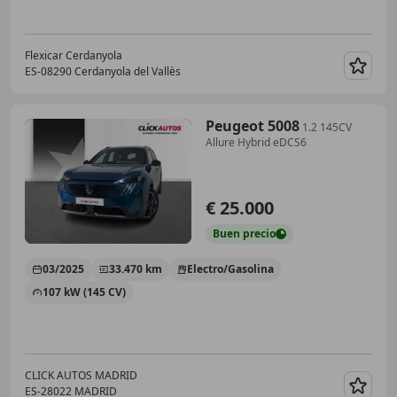
Flexicar Cerdanyola
ES-08290 Cerdanyola del Vallès
Guar
Peugeot 5008
1.2 145CV
Allure Hybrid eDCS6
€ 25.000
Buen
precio
03/2025
33.470 km
Electro/Gasolina
107 kW (145 CV)
CLICK AUTOS MADRID
ES-28022 MADRID
Guar