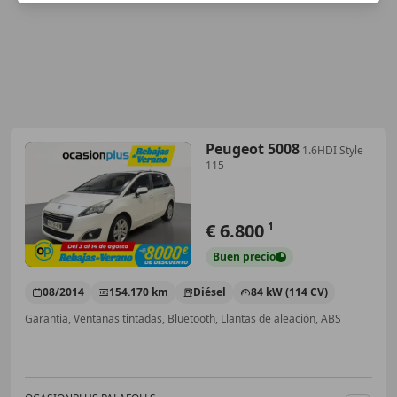
Peugeot 5008
1.6HDI Style
115
€ 6.800
1
Buen
precio
08/2014
154.170 km
Diésel
84 kW (114 CV)
Garantia, Ventanas tintadas, Bluetooth, Llantas de aleación, ABS