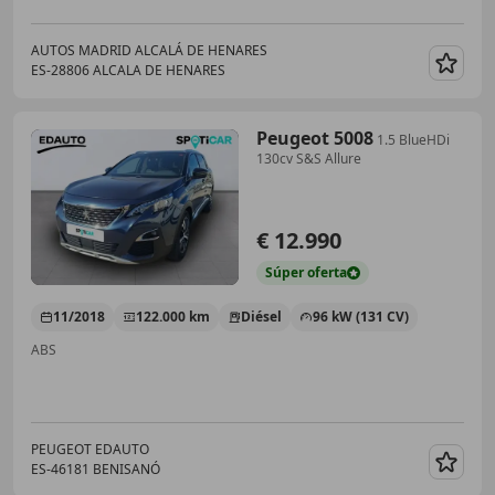
AUTOS MADRID ALCALÁ DE HENARES
ES-28806 ALCALA DE HENARES
Guar
Peugeot 5008
1.5 BlueHDi
130cv S&S Allure
€ 12.990
Súper
oferta
11/2018
122.000 km
Diésel
96 kW (131 CV)
ABS
PEUGEOT EDAUTO
ES-46181 BENISANÓ
Guar