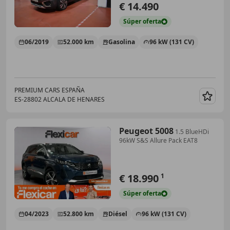
€ 14.490
Súper
oferta
06/2019
52.000 km
Gasolina
96 kW (131 CV)
PREMIUM CARS ESPAÑA
ES-28802 ALCALA DE HENARES
Guar
Peugeot 5008
1.5 BlueHDi
96kW S&S Allure Pack EAT8
€ 18.990
1
Súper
oferta
04/2023
52.800 km
Diésel
96 kW (131 CV)