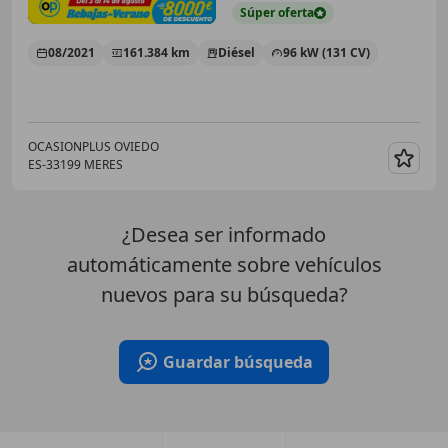
Súper
oferta
08/2021
161.384 km
Diésel
96 kW (131 CV)
OCASIONPLUS OVIEDO
ES-33199 MERES
Guar
¿Desea ser informado
automáticamente sobre vehículos
nuevos para su búsqueda?
Guardar búsqueda