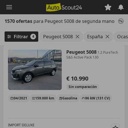
Saltar
al
contenido
1570 ofertas
para Peugeot 5008 de segunda mano
principal
Filtrar
Peugeot 5008
España
Ocas
4
Peugeot 5008
1.2 PureTech
S&S Active Pack 130
€ 10.990
Sin
comparación
04/2021
159.000 km
Gasolina
96 kW (131 CV)
IMPORT DELUXE