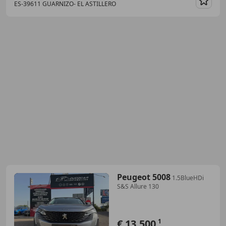
ES-39611 GUARNIZO- EL ASTILLERO
Guar
Peugeot 5008
1.5BlueHDi
S&S Allure 130
€ 13.500
1