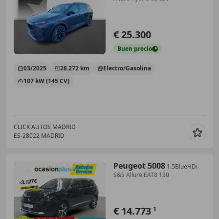
€ 25.300
Buen
precio
03/2025
28.272 km
Electro/Gasolina
107 kW (145 CV)
CLICK AUTOS MADRID
ES-28022 MADRID
Guar
Peugeot 5008
1.5BlueHDi
S&S Allure EAT8 130
€ 14.773
1