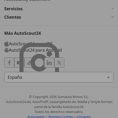
Servicios
Clientes
Más AutoScout24
AutoScout24 para iOS
AutoScout24 para Android
© Copyright
2026
Sumauto Motor, S.L.
AutoScout24.de, AutoProff, LeasingMarkt.de, Media y Smyle forman
parte de la familia AutoScout24.
Todos los derechos reservados.
Autocasión
|
Renting Coches
|
Unoauto