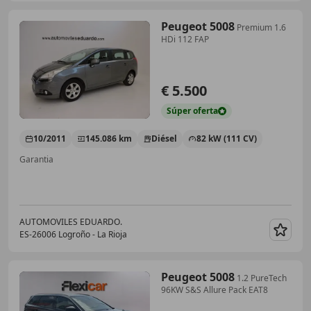
Peugeot 5008
Premium 1.6
HDi 112 FAP
€ 5.500
Súper
oferta
10/2011
145.086 km
Diésel
82 kW (111 CV)
Garantia
AUTOMOVILES EDUARDO.
ES-26006 Logroño - La Rioja
Guar
Peugeot 5008
1.2 PureTech
96KW S&S Allure Pack EAT8