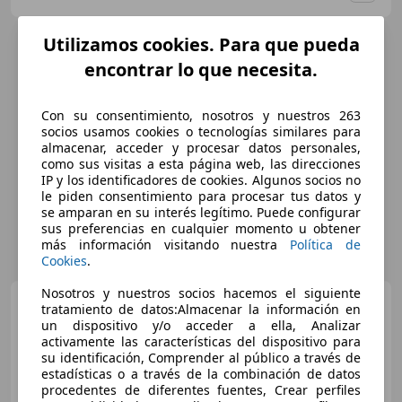
Utilizamos cookies. Para que pueda
encontrar lo que necesita.
Con su consentimiento, nosotros y nuestros 263
socios usamos cookies o tecnologías similares para
almacenar, acceder y procesar datos personales,
como sus visitas a esta página web, las direcciones
IP y los identificadores de cookies. Algunos socios no
le piden consentimiento para procesar tus datos y
se amparan en su interés legítimo. Puede configurar
sus preferencias en cualquier momento u obtener
más información visitando nuestra
Política de
Cookies
.
Nosotros y nuestros socios hacemos el siguiente
Peugeot 5008
1.6HDI FAP
tratamiento de datos:Almacenar la información en
Style 115
un dispositivo y/o acceder a ella, Analizar
activamente las características del dispositivo para
su identificación, Comprender al público a través de
estadísticas o a través de la combinación de datos
€ 7.500
1
procedentes de diferentes fuentes, Crear perfiles