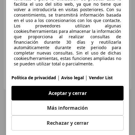
Allure 7 pl. 120
facilita el uso del sitio web, ya que no tiene que
volver a introducirla en visitas posteriores. Con su
consentimiento, se transmitirá información basada
€ 9.990
en el uso a los concesionarios con los que contacte.
Los proveedores utilizan algunas
Buen
precio
cookies/herramientas para almacenar la información
que proporciona al realizar consultas de
12/2015
78.971 km
Diésel
88 kW (120 CV)
financiación durante 30 días y reutilizarla
automáticamente durante este periodo para
¡STOCK FUERA! Hasta -45% dto sobre financiación!
completar nuevas consultas. Sin el uso de dichas
cookies/herramientas, estas funciones ampliadas no
se pueden utilizar total o parcialmente.
|
|
CLICARS MADRID
Política de privacidad
Aviso legal
Vendor List
ES-28021 MADRID
Guar
Aceptar y cerrar
Más información
Rechazar y cerrar