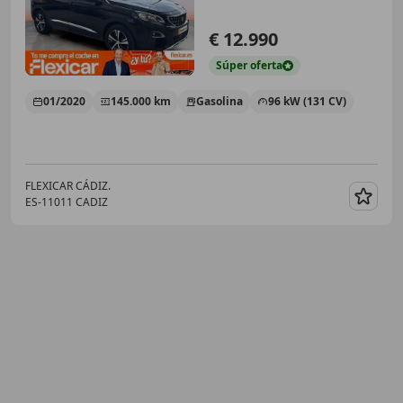
€ 12.990
Súper
oferta
01/2020
145.000 km
Gasolina
96 kW (131 CV)
FLEXICAR CÁDIZ.
ES-11011 CADIZ
Guar