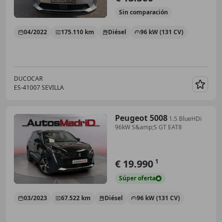
Sin
comparación
04/2022
175.110 km
Diésel
96 kW (131 CV)
DUCOCAR
ES-41007 SEVILLA
Guar
Peugeot 5008
1.5 BlueHDi
96kW S&amp;S GT EAT8
€ 19.990
1
Súper
oferta
03/2023
67.522 km
Diésel
96 kW (131 CV)