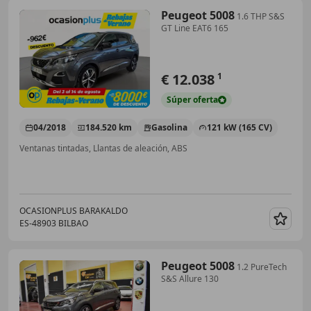
Peugeot 5008
1.6 THP S&S
GT Line EAT6 165
€ 12.038
1
Súper
oferta
04/2018
184.520 km
Gasolina
121 kW (165 CV)
Ventanas tintadas, Llantas de aleación, ABS
OCASIONPLUS BARAKALDO
ES-48903 BILBAO
Guar
Peugeot 5008
1.2 PureTech
S&S Allure 130