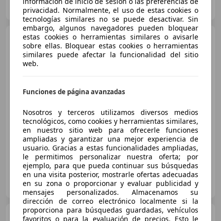
información de inicio de sesión o las preferencias de
ES-29004 MALAGA
Guar
privacidad. Normalmente, el uso de estas cookies o
tecnologías similares no se puede desactivar. Sin
embargo, algunos navegadores pueden bloquear
Peugeot 5008
estas cookies o herramientas similares o avisarle
1.5 BlueHDi
sobre ellas. Bloquear estas cookies o herramientas
96kW S&S GT EAT8
similares puede afectar la funcionalidad del sitio
web.
€ 18.990
Funciones de página avanzadas
Súper
oferta
Nosotros y terceros utilizamos diversos medios
04/2021
53.167 km
Diésel
96 kW (131 CV)
tecnológicos, como cookies y herramientas similares,
en nuestro sitio web para ofrecerle funciones
Ordenador
ampliadas y garantizar una mejor experiencia de
usuario. Gracias a estas funcionalidades ampliadas,
le permitimos personalizar nuestra oferta; por
ejemplo, para que pueda continuar sus búsquedas
en una visita posterior, mostrarle ofertas adecuadas
GRUPO MOTORALBA
en su zona o proporcionar y evaluar publicidad y
ES-02006 ALBACETE
Guar
mensajes personalizados. Almacenamos su
dirección de correo electrónico localmente si la
proporciona para búsquedas guardadas, vehículos
Peugeot 5008
1.6 BlueHDI
favoritos o para la evaluación de precios. Esto le