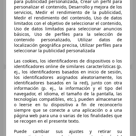
para publicidad personalizada, Crear un perfil para
Precio
justo
personalizar el contenido, Desarrollo y mejora de los
servicios, Medir el rendimiento de la publicidad,
08/2013
135.723 km
Diésel
84 kW (114 CV)
Medir el rendimiento del contenido, Uso de datos
limitados con el objetivo de seleccionar el contenido,
Garantia, Faros antiniebla, Ventanas tintadas, Bluetooth, MP3, Llantas de aleación, Airbag acompañante
Uso de datos limitados para seleccionar anuncios
básicos, Uso de perfiles para la selección de
contenido personalizado, Utilizar datos de
localización geográfica precisa, Utilizar perfiles para
seleccionar la publicidad personalizada
OCASIONPLUS ZARAGOZA CA
ES-50013 SAN JOSE
Guar
Las cookies, los identificadores de dispositivos o los
identificadores online de similares características (p.
ej., los identificadores basados en inicio de sesión,
Peugeot 5008
1.2 PureTech
los identificadores asignados aleatoriamente, los
S&S Active 130
identificadores basados en la red), junto con otra
información (p. ej., la información y el tipo del
navegador, el idioma, el tamaño de la pantalla, las
tecnologías compatibles, etc.), pueden almacenarse
€ 9.676
1
o leerse en tu dispositivo a fin de reconocerlo
siempre que se conecte a una aplicación o a una
Sin
comparación
página web para una o varias de los finalidades que
se recogen en el presente texto.
06/2017
151.205 km
Gasolina
96 kW (131 CV)
Puede cambiar sus ajustes y retirar su
Llantas de aleación, Ventanas tintadas, Faros antiniebla, ABS, ESP, Bluetooth