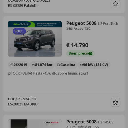
OCASIONPLUS PALAFOLLS
ES-08389 Palafolls
Guar
Peugeot 5008
1.2 PureTech
S&S Active 130
€ 14.790
Buen
precio
06/2019
81.074 km
Gasolina
96 kW (131 CV)
¡STOCK FUERA! Hasta -45% dto sobre financiación!
CLICARS MADRID
ES-28021 MADRID
Guar
Peugeot 5008
1.2 145CV
Allure Hybrid eDCS6