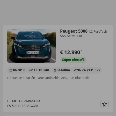
Peugeot 5008
1.2 PureTech
S&S Active 130
€ 12.990
1
Súper
oferta
10/2019
113.393 km
Gasolina
96 kW (131 CV)
Llantas de aleación, Faros antiniebla, ABS, ESP, Bluetooth
HR MOTOR ZARAGOZA
ES-50011 ZARAGOZA
Guar