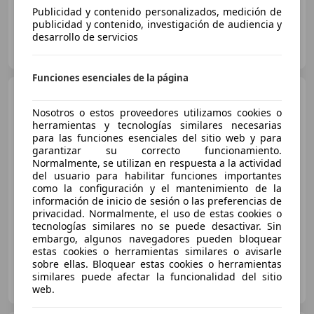
Publicidad y contenido personalizados, medición de
publicidad y contenido, investigación de audiencia y
desarrollo de servicios
Clidrive Group
ES-28006 MADRID
Guar
Funciones esenciales de la página
Opel Insignia
2.0 CDTI Start
& Stop 130 CV Excellence
Nosotros o estos proveedores utilizamos cookies o
herramientas y tecnologías similares necesarias
para las funciones esenciales del sitio web y para
garantizar su correcto funcionamiento.
€ 7.300
Normalmente, se utilizan en respuesta a la actividad
del usuario para habilitar funciones importantes
Súper
oferta
como la configuración y el mantenimiento de la
información de inicio de sesión o las preferencias de
04/2013
92.100 km
Diésel
96 kW (131 CV)
privacidad. Normalmente, el uso de estas cookies o
tecnologías similares no se puede desactivar. Sin
embargo, algunos navegadores pueden bloquear
estas cookies o herramientas similares o avisarle
sobre ellas. Bloquear estas cookies o herramientas
Clidrive Group
similares puede afectar la funcionalidad del sitio
ES-28006 MADRID
Guar
web.