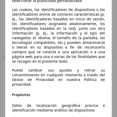
€ 8.000
seleccionar la publicidad personalizada
Buen
precio
Las cookies, los identificadores de dispositivos o los
identificadores online de similares características (p.
ej., los identificadores basados en inicio de sesión,
09/2017
165.000 km
Diésel
100 kW (136 CV)
los identificadores asignados aleatoriamente, los
identificadores basados en la red), junto con otra
información (p. ej., la información y el tipo del
navegador, el idioma, el tamaño de la pantalla, las
tecnologías compatibles, etc.), pueden almacenarse
Particular
o leerse en tu dispositivo a fin de reconocerlo
ES-47100 Tordesillas
Guar
siempre que se conecte a una aplicación o a una
página web para una o varias de los finalidades que
se recogen en el presente texto.
Opel Insignia
2.0 CDTI
ecoFLEX Start&Stop 120 Business
Puede cambiar sus ajustes y retirar su
consentimiento en cualquier momento a través del
Gestor de Privacidad en nuestra Política de
privacidad.
€ 3.900
Propósitos
Sin
comparación
Datos de localización geográfica precisa e
10/2014
264.296 km
Diésel
88 kW (120 CV)
identificación mediante análisis de dispositivos