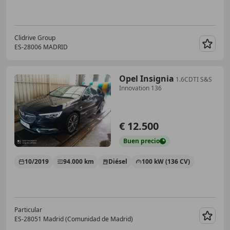
Clidrive Group
ES-28006 MADRID
Guar
Opel Insignia
1.6CDTI S&S
Innovation 136
€ 12.500
Buen
precio
10/2019
94.000 km
Diésel
100 kW (136 CV)
Particular
ES-28051 Madrid (Comunidad de Madrid)
Guar