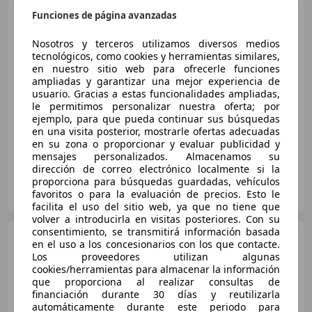
Opel Insignia
Funciones de página avanzadas
1.6 T SHT
S&S Aut. 200
Nosotros y terceros utilizamos diversos medios
tecnológicos, como cookies y herramientas similares,
€ 14.290
en nuestro sitio web para ofrecerle funciones
ampliadas y garantizar una mejor experiencia de
Sin
comparación
usuario. Gracias a estas funcionalidades ampliadas,
le permitimos personalizar nuestra oferta; por
11/2019
62.109 km
Gasolina
147 kW (200 CV)
ejemplo, para que pueda continuar sus búsquedas
en una visita posterior, mostrarle ofertas adecuadas
en su zona o proporcionar y evaluar publicidad y
mensajes personalizados. Almacenamos su
dirección de correo electrónico localmente si la
proporciona para búsquedas guardadas, vehículos
CLICARS MADRID
favoritos o para la evaluación de precios. Esto le
ES-28021 MADRID
Guar
facilita el uso del sitio web, ya que no tiene que
volver a introducirla en visitas posteriores. Con su
consentimiento, se transmitirá información basada
Opel Insignia
2.0 CDTI Start
en el uso a los concesionarios con los que contacte.
& Stop 130 CV Excellence
Los proveedores utilizan algunas
cookies/herramientas para almacenar la información
que proporciona al realizar consultas de
financiación durante 30 días y reutilizarla
€ 7.300
automáticamente durante este periodo para