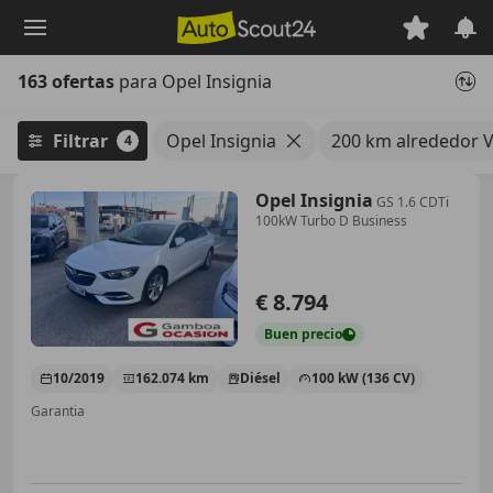
Saltar
al
contenido
163 ofertas
para Opel Insignia
principal
Filtrar
Opel Insignia
200 km alrededor V
4
Opel Insignia
GS 1.6 CDTi
100kW Turbo D Business
€ 8.794
Buen
precio
10/2019
162.074 km
Diésel
100 kW (136 CV)
Garantia