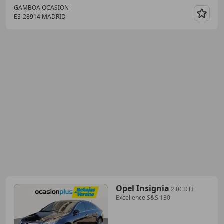
GAMBOA OCASION
ES-28914 MADRID
Guar
Opel Insignia
2.0CDTI
Excellence S&S 130