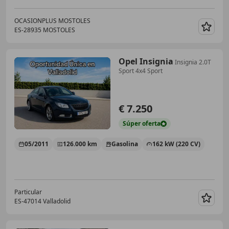
OCASIONPLUS MOSTOLES
ES-28935 MOSTOLES
Guar
Opel Insignia
Insignia 2.0T
Sport 4x4 Sport
€ 7.250
Súper
oferta
05/2011
126.000 km
Gasolina
162 kW (220 CV)
Particular
ES-47014 Valladolid
Guar