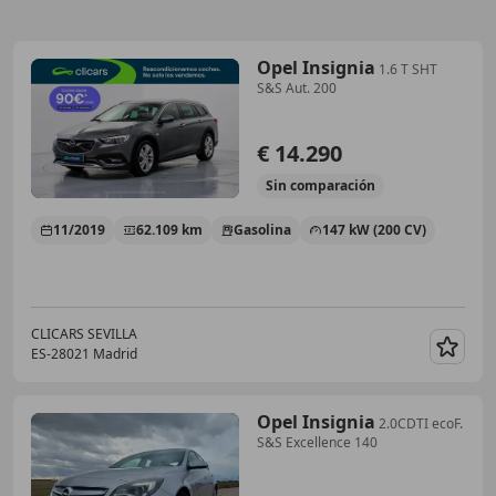
Opel Insignia
1.6 T SHT
S&S Aut. 200
€ 14.290
Sin
comparación
11/2019
62.109 km
Gasolina
147 kW (200 CV)
CLICARS SEVILLA
ES-28021 Madrid
Guar
Opel Insignia
2.0CDTI ecoF.
S&S Excellence 140