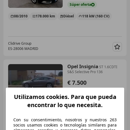
Súper
oferta
08/2010
178.000 km
Diésel
118 kW (160 CV)
Clidrive Group
ES-28006 MADRID
Guar
Opel Insignia
ST 1.6CDTI
S&S Selective Pro 136
€ 7.500
Súper
oferta
Utilizamos cookies. Para que pueda
03/2019
168.000 km
Diésel
100 kW (136 CV)
encontrar lo que necesita.
Con su consentimiento, nosotros y nuestros 263
socios usamos cookies o tecnologías similares para
Particular