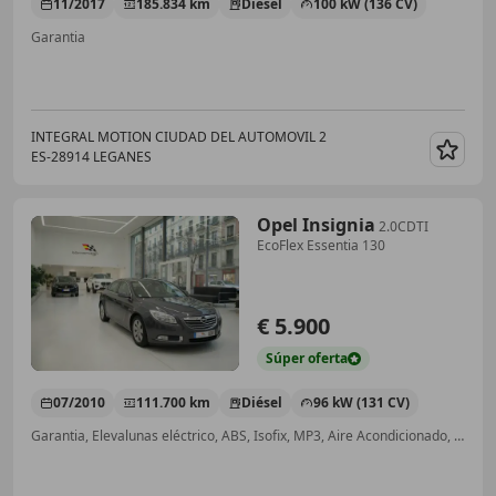
11/2017
185.834 km
Diésel
100 kW (136 CV)
Garantia
INTEGRAL MOTION CIUDAD DEL AUTOMOVIL 2
ES-28914 LEGANES
Guar
Opel Insignia
2.0CDTI
EcoFlex Essentia 130
€ 5.900
Súper
oferta
07/2010
111.700 km
Diésel
96 kW (131 CV)
Garantia, Elevalunas eléctrico, ABS, Isofix, MP3, Aire Acondicionado, Cierre centralizado, Airbags laterales