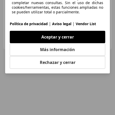
completar nuevas consultas. Sin el uso de dichas
Súper
oferta
cookies/herramientas, estas funciones ampliadas no
se pueden utilizar total o parcialmente.
04/2013
92.100 km
Diésel
96 kW (131 CV)
|
|
Política de privacidad
Aviso legal
Vendor List
Aceptar y cerrar
Clidrive Group
ES-28006 MADRID
Guar
Más información
Rechazar y cerrar