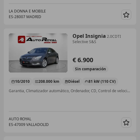
LA DONNA E MOBILE
ES-28007 MADRID
Guar
Opel Insignia
2.0CDTI
Selective S&S
€ 6.900
Sin
comparación
10/2010
208.000 km
Diésel
81 kW (110 CV)
Garantia, Climatizador automático, Ordenador, CD, Control de velocidad
AUTO ROYAL
ES-47009 VALLADOLID
Guar