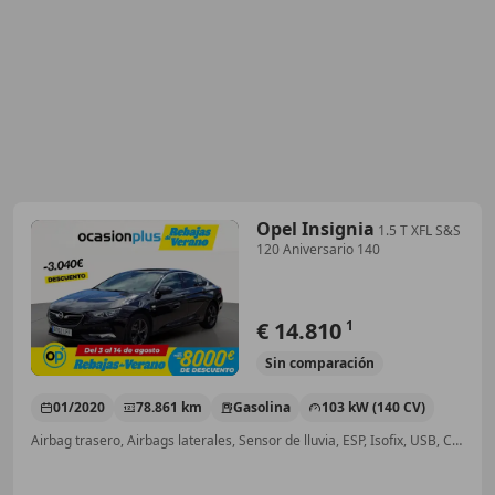
Opel Insignia
1.5 T XFL S&S
120 Aniversario 140
€ 14.810
1
Sin
comparación
01/2020
78.861 km
Gasolina
103 kW (140 CV)
Airbag trasero, Airbags laterales, Sensor de lluvia, ESP, Isofix, USB, Climatizador automático, Control de velocidad