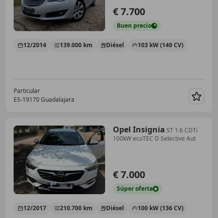
€ 7.700
Buen
precio
12/2014
139.000 km
Diésel
103 kW (140 CV)
Particular
ES-19170 Guadalajara
Guar
Opel Insignia
ST 1.6 CDTi
100kW ecoTEC D Selective Aut
€ 7.000
Súper
oferta
12/2017
210.700 km
Diésel
100 kW (136 CV)