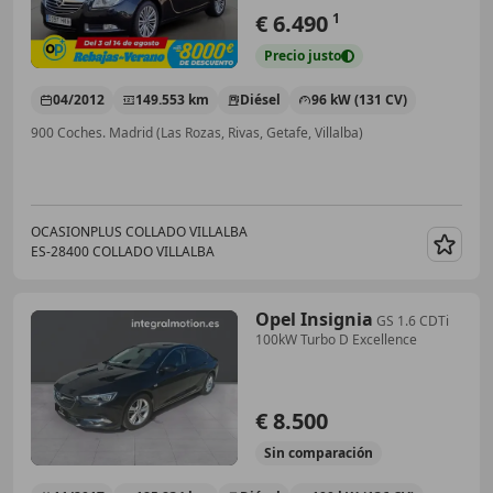
€ 6.490
1
Precio
justo
04/2012
149.553 km
Diésel
96 kW (131 CV)
900 Coches. Madrid (Las Rozas, Rivas, Getafe, Villalba)
OCASIONPLUS COLLADO VILLALBA
ES-28400 COLLADO VILLALBA
Guar
Opel Insignia
GS 1.6 CDTi
100kW Turbo D Excellence
€ 8.500
Sin
comparación