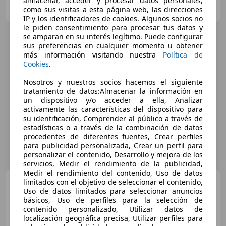
almacenar, acceder y procesar datos personales,
ES-24006 León
como sus visitas a esta página web, las direcciones
Guar
IP y los identificadores de cookies. Algunos socios no
le piden consentimiento para procesar tus datos y
se amparan en su interés legítimo. Puede configurar
sus preferencias en cualquier momento u obtener
más información visitando nuestra
Política de
Cookies
.
Nosotros y nuestros socios hacemos el siguiente
tratamiento de datos:Almacenar la información en
un dispositivo y/o acceder a ella, Analizar
activamente las características del dispositivo para
su identificación, Comprender al público a través de
estadísticas o a través de la combinación de datos
procedentes de diferentes fuentes, Crear perfiles
para publicidad personalizada, Crear un perfil para
personalizar el contenido, Desarrollo y mejora de los
servicios, Medir el rendimiento de la publicidad,
Medir el rendimiento del contenido, Uso de datos
Opel Insignia
limitados con el objetivo de seleccionar el contenido,
Insignia
Uso de datos limitados para seleccionar anuncios
1.6CDTI ecoFlex S
básicos, Uso de perfiles para la selección de
contenido personalizado, Utilizar datos de
localización geográfica precisa, Utilizar perfiles para