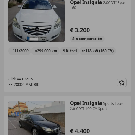
Opel Insignia
2.0CDTI Sport
160
€ 3.200
Sin
comparación
11/2009
299.000 km
Diésel
118 kW (160 CV)
Clidrive Group
ES-28006 MADRID
Guar
Opel Insignia
Sports Tourer
2.0 CDTI 160 CV Sport
€ 4.400