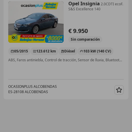
Opel Insignia
2.0CDTI ecoF.
S&S Excellence 140
€ 9.950
Sin
comparación
05/2015
123.612 km
Diésel
103 kW (140 CV)
ABS, Faros antiniebla, Control de tracción, Sensor de lluvia, Bluetooth, Llantas de aleación, Airbags laterales, Garantia
OCASIONPLUS ALCOBENDAS
ES-28108 ALCOBENDAS
Guar