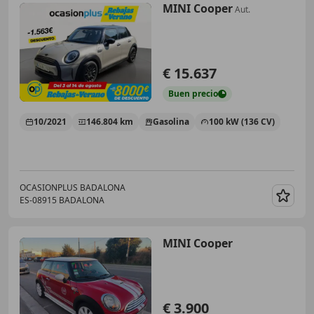
MINI Cooper
Aut.
€ 15.637
Buen
precio
10/2021
146.804 km
Gasolina
100 kW (136 CV)
OCASIONPLUS BADALONA
ES-08915 BADALONA
Guar
MINI Cooper
€ 3.900