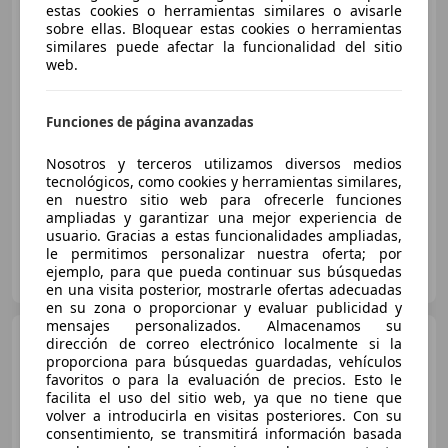
MINI Cooper
estas cookies o herramientas similares o avisarle
sobre ellas. Bloquear estas cookies o herramientas
similares puede afectar la funcionalidad del sitio
web.
€ 4.490
Funciones de página avanzadas
Buen
precio
Nosotros y terceros utilizamos diversos medios
01/2005
225.000 km
Gasolina
85 kW (116 CV)
tecnológicos, como cookies y herramientas similares,
en nuestro sitio web para ofrecerle funciones
ampliadas y garantizar una mejor experiencia de
usuario. Gracias a estas funcionalidades ampliadas,
le permitimos personalizar nuestra oferta; por
ICARS BARCELONA
ejemplo, para que pueda continuar sus búsquedas
ES-8403 GRANOLLERS
Guar
en una visita posterior, mostrarle ofertas adecuadas
en su zona o proporcionar y evaluar publicidad y
mensajes personalizados. Almacenamos su
MINI Cooper
ONE D 5
dirección de correo electrónico localmente si la
PUERTAS
proporciona para búsquedas guardadas, vehículos
favoritos o para la evaluación de precios. Esto le
facilita el uso del sitio web, ya que no tiene que
volver a introducirla en visitas posteriores. Con su
€ 10.490
consentimiento, se transmitirá información basada