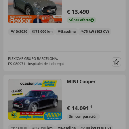
€ 13.490
Súper
oferta
10/2020
71.000 km
Gasolina
75 kW (102 CV)
FLEXICAR GRUPO BARCELONA.
ES-08097 L'Hospitalet de Llobregat
Guar
MINI Cooper
€ 14.091
1
Sin
comparación
11/2020
52.390 km
Gasolina
100 kW (136 CV)