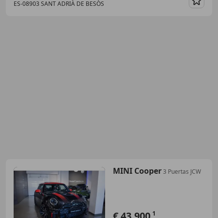
ES-08903 SANT ADRIÀ DE BESÒS
Guar
MINI Cooper
3 Puertas JCW
€ 43.900
1