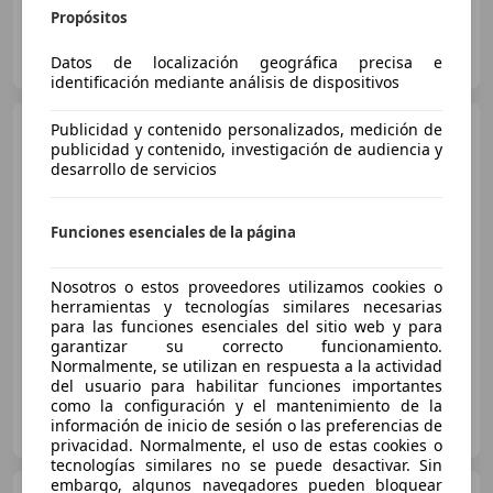
Propósitos
FLEXICAR GRUPO BARCELONA.
Datos de localización geográfica precisa e
ES-08097 L'Hospitalet de Llobregat
Guar
identificación mediante análisis de dispositivos
MINI Cooper
Publicidad y contenido personalizados, medición de
5 PUERTAS - 5P
publicidad y contenido, investigación de audiencia y
(2019)
desarrollo de servicios
€ 12.490
Funciones esenciales de la página
Sin
comparación
Nosotros o estos proveedores utilizamos cookies o
herramientas y tecnologías similares necesarias
09/2018
49.500 km
Gasolina
100 kW (136 CV)
para las funciones esenciales del sitio web y para
garantizar su correcto funcionamiento.
Normalmente, se utilizan en respuesta a la actividad
del usuario para habilitar funciones importantes
como la configuración y el mantenimiento de la
FLEXICAR CABRERA DEL MAR
información de inicio de sesión o las preferencias de
ES-08349 Cabrera de Mar
Guar
privacidad. Normalmente, el uso de estas cookies o
tecnologías similares no se puede desactivar. Sin
embargo, algunos navegadores pueden bloquear