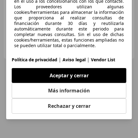
en el uso a los concesionarios con los que contacte.
Súper
oferta
Los proveedores utilizan algunas
cookies/herramientas para almacenar la información
03/2017
98.813 km
Diésel
70 kW (95 CV)
que proporciona al realizar consultas de
financiación durante 30 días y reutilizarla
automáticamente durante este periodo para
completar nuevas consultas. Sin el uso de dichas
cookies/herramientas, estas funciones ampliadas no
se pueden utilizar total o parcialmente.
FLEXICAR GRUPO BARCELONA.
ES-08097 L'Hospitalet de Llobregat
Guar
|
|
Política de privacidad
Aviso legal
Vendor List
Aceptar y cerrar
Más información
Rechazar y cerrar