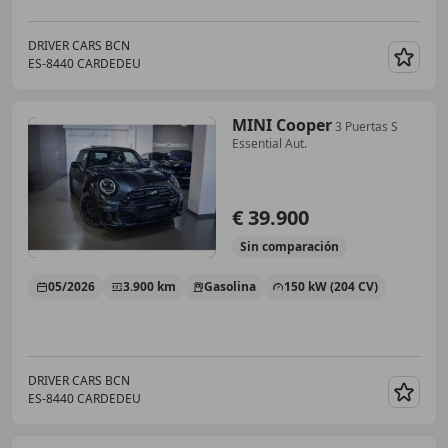
DRIVER CARS BCN
ES-8440 CARDEDEU
Guar
MINI Cooper
3 Puertas S
Essential Aut.
€ 39.900
Sin
comparación
05/2026
3.900 km
Gasolina
150 kW (204 CV)
DRIVER CARS BCN
ES-8440 CARDEDEU
Guar