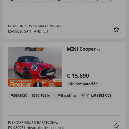
OCASIONPLUS LA MAQUINISTA II
ES-08020 SANT ANDREU
Guar
MINI Cooper
+S
€ 15.690
Sin
comparación
03/2020
60.405 km
Gasolina
141 kW (192 CV)
FLEXICAR GRUPO BARCELONA.
ES-08097 L'Hospitalet de Llobregat