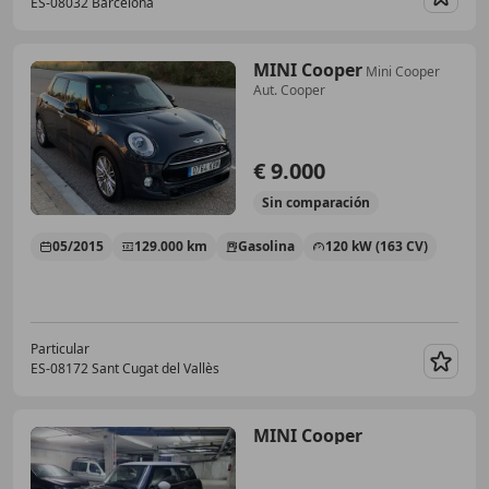
ES-08032 Barcelona
Guar
MINI Cooper
Mini Cooper
Aut. Cooper
€ 9.000
Sin
comparación
05/2015
129.000 km
Gasolina
120 kW (163 CV)
Particular
ES-08172 Sant Cugat del Vallès
Guar
MINI Cooper