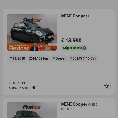
MINI Cooper
D
€ 13.990
Súper
oferta
11/2018
44.132 km
Diésel
85 kW (116 CV)
FLEXICAR BCN.
ES-08205 Sabadell
Guar
MINI Cooper
ONE 5
PUERTAS