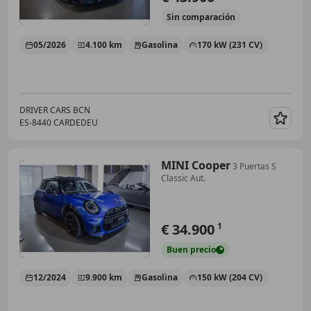
Sin
comparación
05/2026
4.100 km
Gasolina
170 kW (231 CV)
DRIVER CARS BCN
ES-8440 CARDEDEU
Guar
MINI Cooper
3 Puertas S
Classic Aut.
€ 34.900
1
Buen
precio
12/2024
9.900 km
Gasolina
150 kW (204 CV)