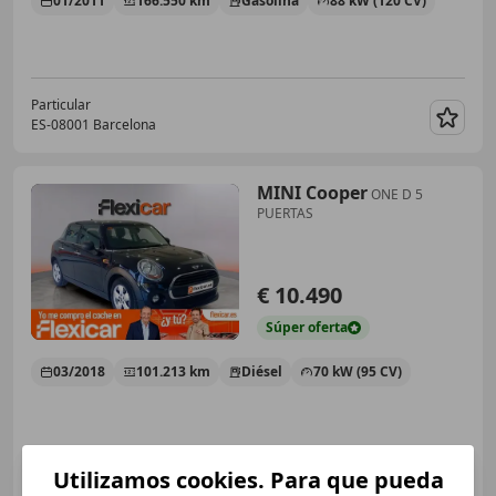
01/2011
166.550 km
Gasolina
88 kW (120 CV)
Particular
ES-08001 Barcelona
Guar
MINI Cooper
ONE D 5
PUERTAS
€ 10.490
Súper
oferta
03/2018
101.213 km
Diésel
70 kW (95 CV)
Utilizamos cookies. Para que pueda
FLEXICAR GRUPO BARCELONA.
ES-08097 L'Hospitalet de Llobregat