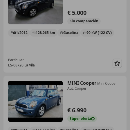
€ 5.000
Sin
comparación
01/2012
128.065 km
Gasolina
90 kW (122 CV)
Particular
ES-08720 La Vila
Guar
MINI Cooper
Mini Cooper
Aut. Cooper
€ 6.990
Súper
oferta