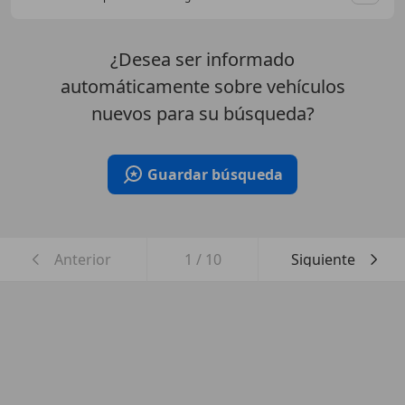
Guar
¿Desea ser informado
automáticamente sobre vehículos
nuevos para su búsqueda?
Guardar búsqueda
Anterior
1
/
10
Siguiente