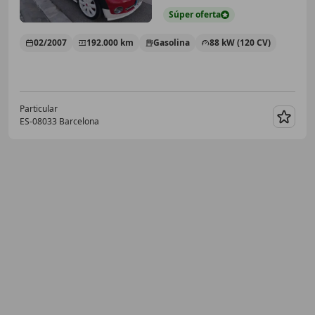
Súper
oferta
02/2007
192.000 km
Gasolina
88 kW (120 CV)
Particular
ES-08033 Barcelona
Guar