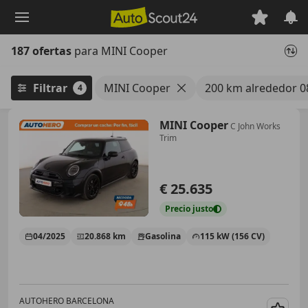
Saltar
al
contenido
187 ofertas
para MINI Cooper
principal
Filtrar
MINI Cooper
200 km alrededor 08
4
MINI Cooper
C John Works
Trim
€ 25.635
Precio
justo
04/2025
20.868 km
Gasolina
115 kW (156 CV)
AUTOHERO BARCELONA