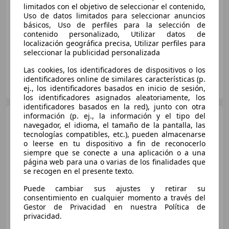
limitados con el objetivo de seleccionar el contenido,
Súper
oferta
Uso de datos limitados para seleccionar anuncios
básicos, Uso de perfiles para la selección de
05/2019
50.000 km
Diésel
70 kW (95 CV)
contenido personalizado, Utilizar datos de
localización geográfica precisa, Utilizar perfiles para
seleccionar la publicidad personalizada
Las cookies, los identificadores de dispositivos o los
Flexicar Terrassa - Can Parellada
identificadores online de similares características (p.
ES-08228 Terrassa
Guar
ej., los identificadores basados en inicio de sesión,
los identificadores asignados aleatoriamente, los
identificadores basados en la red), junto con otra
información (p. ej., la información y el tipo del
MINI Cooper
Familiar 136cv
navegador, el idioma, el tamaño de la pantalla, las
Automático de 5 Puertas
tecnologías compatibles, etc.), pueden almacenarse
o leerse en tu dispositivo a fin de reconocerlo
siempre que se conecte a una aplicación o a una
página web para una o varias de los finalidades que
€ 16.970
se recogen en el presente texto.
Súper
oferta
Puede cambiar sus ajustes y retirar su
consentimiento en cualquier momento a través del
10/2022
41.217 km
Gasolina
100 kW (136 CV)
Gestor de Privacidad en nuestra Política de
privacidad.