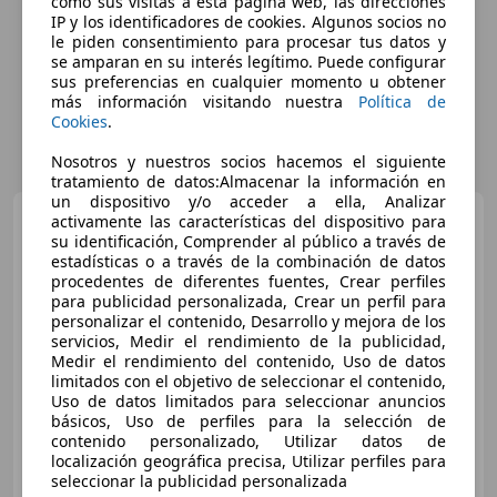
como sus visitas a esta página web, las direcciones
IP y los identificadores de cookies. Algunos socios no
le piden consentimiento para procesar tus datos y
se amparan en su interés legítimo. Puede configurar
sus preferencias en cualquier momento u obtener
más información visitando nuestra
Política de
Cookies
.
Nosotros y nuestros socios hacemos el siguiente
tratamiento de datos:Almacenar la información en
un dispositivo y/o acceder a ella, Analizar
MINI Cooper
E Essential
activamente las características del dispositivo para
su identificación, Comprender al público a través de
estadísticas o a través de la combinación de datos
procedentes de diferentes fuentes, Crear perfiles
para publicidad personalizada, Crear un perfil para
€ 23.890
personalizar el contenido, Desarrollo y mejora de los
servicios, Medir el rendimiento de la publicidad,
Precio
justo
Medir el rendimiento del contenido, Uso de datos
limitados con el objetivo de seleccionar el contenido,
07/2024
29.595 km
Eléctrico
135 kW (184 CV)
Uso de datos limitados para seleccionar anuncios
básicos, Uso de perfiles para la selección de
contenido personalizado, Utilizar datos de
localización geográfica precisa, Utilizar perfiles para
seleccionar la publicidad personalizada