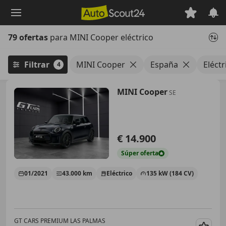
Saltar
al
contenido
79 ofertas
para MINI Cooper eléctrico
principal
Filtrar
MINI Cooper
España
Eléctr
4
MINI Cooper
SE
€ 14.900
Súper
oferta
01/2021
43.000 km
Eléctrico
135 kW (184 CV)
GT CARS PREMIUM LAS PALMAS