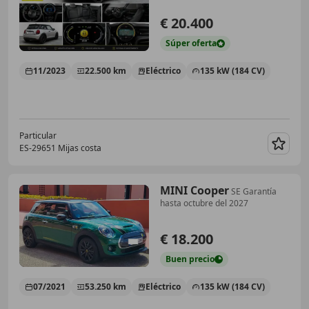
€ 20.400
Súper
oferta
11/2023
22.500 km
Eléctrico
135 kW (184 CV)
Particular
ES-29651 Mijas costa
Guar
MINI Cooper
SE Garantía
hasta octubre del 2027
€ 18.200
Buen
precio
07/2021
53.250 km
Eléctrico
135 kW (184 CV)