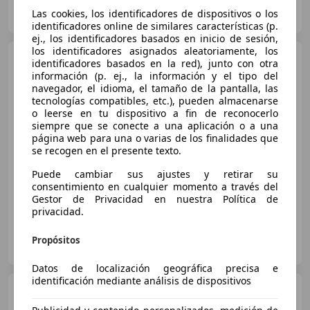
GYATA, servicio oficial Ford
Las cookies, los identificadores de dispositivos o los
ES-28002 MADRID
Guar
identificadores online de similares características (p.
ej., los identificadores basados en inicio de sesión,
los identificadores asignados aleatoriamente, los
MINI Cooper
E
identificadores basados en la red), junto con otra
información (p. ej., la información y el tipo del
navegador, el idioma, el tamaño de la pantalla, las
tecnologías compatibles, etc.), pueden almacenarse
o leerse en tu dispositivo a fin de reconocerlo
€ 18.990
siempre que se conecte a una aplicación o a una
página web para una o varias de los finalidades que
Precio
justo
se recogen en el presente texto.
03/2023
57.554 km
Eléctrico
135 kW (184 CV)
Puede cambiar sus ajustes y retirar su
consentimiento en cualquier momento a través del
Gestor de Privacidad en nuestra Política de
privacidad.
FLEXICAR MADRID GRUPO
Propósitos
ES-2870 SAN SEBASTIAN DE LOS REYES
Guar
Datos de localización geográfica precisa e
identificación mediante análisis de dispositivos
MINI Cooper
SE