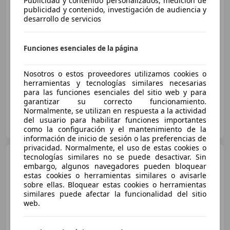
Publicidad y contenido personalizados, medición de
publicidad y contenido, investigación de audiencia y
desarrollo de servicios
€ 15.900
Buen
precio
Funciones esenciales de la página
01/2021
47.000 km
Eléctrico
135 kW (184 CV)
Nosotros o estos proveedores utilizamos cookies o
herramientas y tecnologías similares necesarias
para las funciones esenciales del sitio web y para
garantizar su correcto funcionamiento.
Normalmente, se utilizan en respuesta a la actividad
GT CARS PREMIUM TENERIFE
del usuario para habilitar funciones importantes
ES-38639 SAN MIGUEL DE ABONA
Guar
como la configuración y el mantenimiento de la
información de inicio de sesión o las preferencias de
privacidad. Normalmente, el uso de estas cookies o
MINI Cooper
tecnologías similares no se puede desactivar. Sin
SE 135 kW
embargo, algunos navegadores pueden bloquear
(184 CV)
estas cookies o herramientas similares o avisarle
sobre ellas. Bloquear estas cookies o herramientas
similares puede afectar la funcionalidad del sitio
€ 15.890
1
web.
Súper
oferta