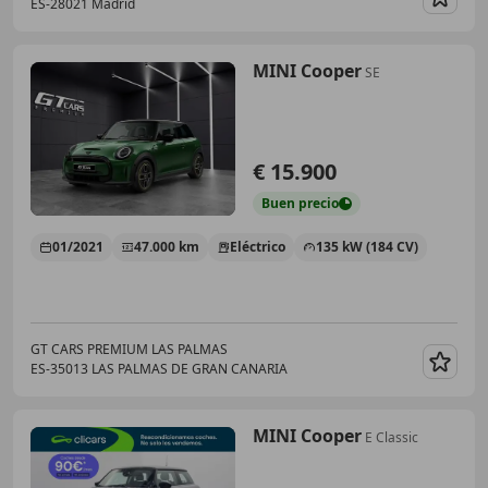
ES-28021 Madrid
Guar
MINI Cooper
SE
€ 15.900
Buen
precio
01/2021
47.000 km
Eléctrico
135 kW (184 CV)
GT CARS PREMIUM LAS PALMAS
ES-35013 LAS PALMAS DE GRAN CANARIA
Guar
MINI Cooper
E Classic