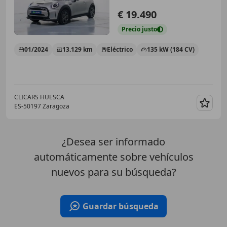
€ 19.490
Precio
justo
01/2024
13.129 km
Eléctrico
135 kW (184 CV)
CLICARS HUESCA
ES-50197 Zaragoza
Guar
¿Desea ser informado
automáticamente sobre vehículos
nuevos para su búsqueda?
Guardar búsqueda