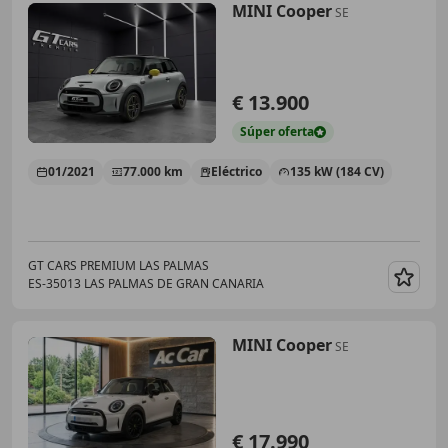
MINI Cooper
SE
€ 13.900
Súper
oferta
01/2021
77.000 km
Eléctrico
135 kW (184 CV)
GT CARS PREMIUM LAS PALMAS
ES-35013 LAS PALMAS DE GRAN CANARIA
Guar
MINI Cooper
SE
€ 17.990