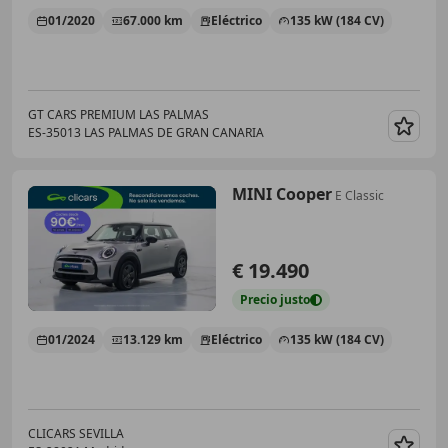
01/2020
67.000 km
Eléctrico
135 kW (184 CV)
GT CARS PREMIUM LAS PALMAS
ES-35013 LAS PALMAS DE GRAN CANARIA
Guar
MINI Cooper
E Classic
€ 19.490
Precio
justo
01/2024
13.129 km
Eléctrico
135 kW (184 CV)
CLICARS SEVILLA