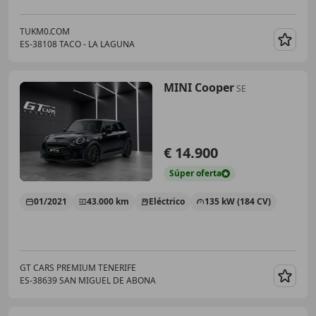
TUKM0.COM
ES-38108 TACO - LA LAGUNA
Guar
MINI Cooper
SE
€ 14.900
Súper
oferta
01/2021
43.000 km
Eléctrico
135 kW (184 CV)
GT CARS PREMIUM TENERIFE
ES-38639 SAN MIGUEL DE ABONA
Guar