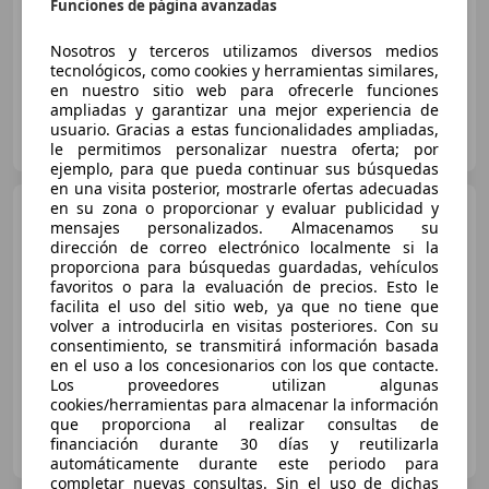
Funciones de página avanzadas
11/2022
74.358 km
Eléctrico
135 kW (184 CV)
Nosotros y terceros utilizamos diversos medios
tecnológicos, como cookies y herramientas similares,
en nuestro sitio web para ofrecerle funciones
ampliadas y garantizar una mejor experiencia de
AUTOS MOLIERE
usuario. Gracias a estas funcionalidades ampliadas,
ES-29004 Málaga
Guar
le permitimos personalizar nuestra oferta; por
ejemplo, para que pueda continuar sus búsquedas
en una visita posterior, mostrarle ofertas adecuadas
en su zona o proporcionar y evaluar publicidad y
MINI Cooper
SE
mensajes personalizados. Almacenamos su
dirección de correo electrónico localmente si la
€ 19.400
1
proporciona para búsquedas guardadas, vehículos
Sin
comparación
favoritos o para la evaluación de precios. Esto le
facilita el uso del sitio web, ya que no tiene que
volver a introducirla en visitas posteriores. Con su
05/2022
38.168 km
Eléctrico
135 kW (184 CV)
consentimiento, se transmitirá información basada
en el uso a los concesionarios con los que contacte.
Los proveedores utilizan algunas
cookies/herramientas para almacenar la información
que proporciona al realizar consultas de
ONDINAUTO Concesionario oficial DAS WELTAUTO
financiación durante 30 días y reutilizarla
ES-08243 MANRESA
Guar
automáticamente durante este periodo para
completar nuevas consultas. Sin el uso de dichas