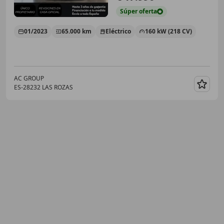
Súper
oferta
01/2023
65.000 km
Eléctrico
160 kW (218 CV)
AC GROUP
ES-28232 LAS ROZAS
Guar