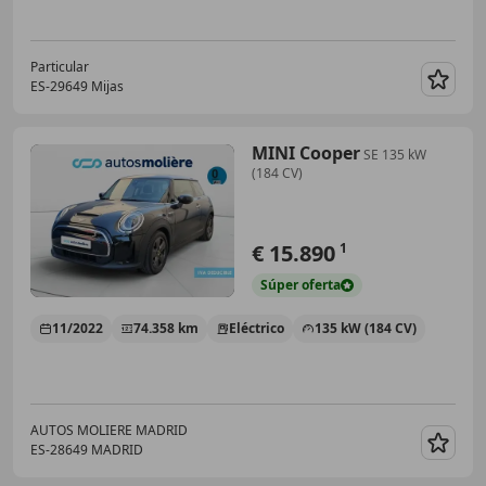
Particular
ES-29649 Mijas
Guar
MINI Cooper
SE 135 kW
(184 CV)
€ 15.890
1
Súper
oferta
11/2022
74.358 km
Eléctrico
135 kW (184 CV)
AUTOS MOLIERE MADRID
ES-28649 MADRID
Guar