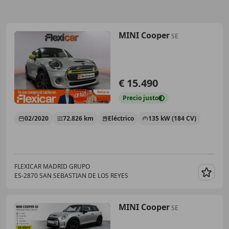
MINI Cooper
SE
€ 15.490
Precio
justo
02/2020
72.826 km
Eléctrico
135 kW (184 CV)
FLEXICAR MADRID GRUPO
ES-2870 SAN SEBASTIAN DE LOS REYES
Guar
MINI Cooper
SE