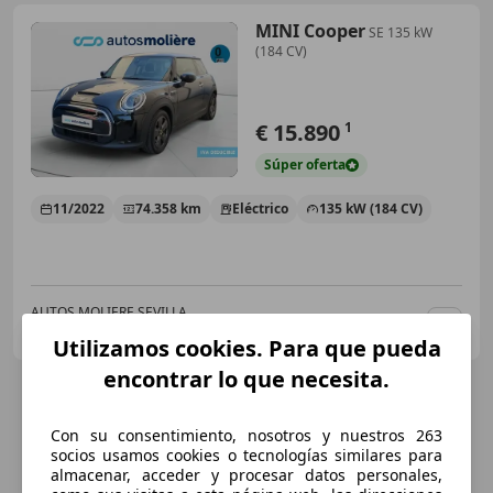
MINI Cooper
SE 135 kW
(184 CV)
€ 15.890
1
Súper
oferta
11/2022
74.358 km
Eléctrico
135 kW (184 CV)
AUTOS MOLIERE SEVILLA
ES-41500 ALCALA DE GUADAIRA
Guar
Utilizamos cookies. Para que pueda
encontrar lo que necesita.
Con su consentimiento, nosotros y nuestros 263
socios usamos cookies o tecnologías similares para
almacenar, acceder y procesar datos personales,