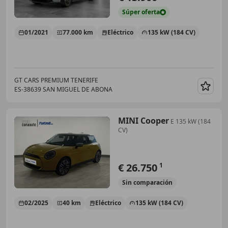
Súper
oferta
01/2021
77.000 km
Eléctrico
135 kW (184 CV)
GT CARS PREMIUM TENERIFE
ES-38639 SAN MIGUEL DE ABONA
Guar
MINI Cooper
E 135 kW (184
CV)
€ 26.750
1
Sin
comparación
02/2025
40 km
Eléctrico
135 kW (184 CV)