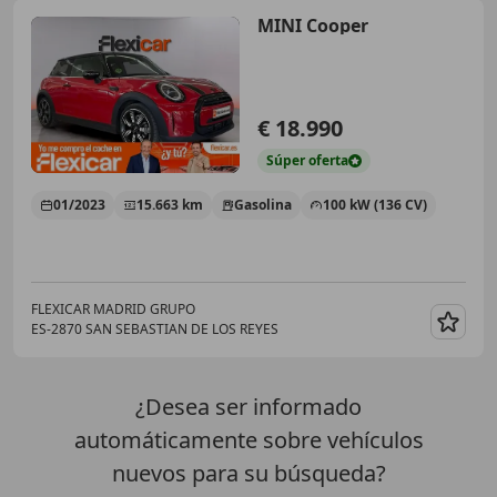
MINI Cooper
€ 18.990
Súper
oferta
01/2023
15.663 km
Gasolina
100 kW (136 CV)
FLEXICAR MADRID GRUPO
ES-2870 SAN SEBASTIAN DE LOS REYES
Guar
¿Desea ser informado
automáticamente sobre vehículos
nuevos para su búsqueda?