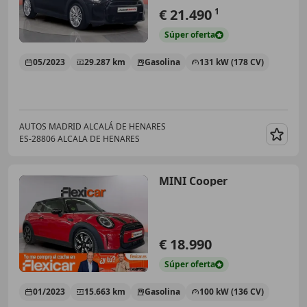
€ 21.490
1
Súper
oferta
05/2023
29.287 km
Gasolina
131 kW (178 CV)
AUTOS MADRID ALCALÁ DE HENARES
ES-28806 ALCALA DE HENARES
Guar
MINI Cooper
€ 18.990
Súper
oferta
01/2023
15.663 km
Gasolina
100 kW (136 CV)