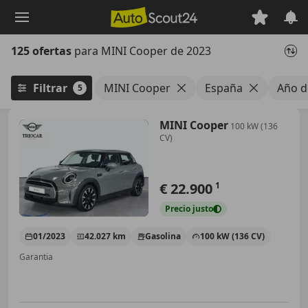
Saltar
al
contenido
125 ofertas
para MINI Cooper de 2023
principal
Filtrar
MINI Cooper
España
Año d
5
MINI Cooper
100 kW (136
CV)
€ 22.900
1
Precio
justo
01/2023
42.027 km
Gasolina
100 kW (136 CV)
Garantia