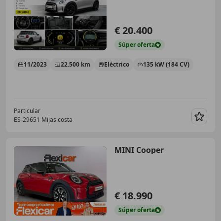
€ 20.400
Súper
oferta
11/2023
22.500 km
Eléctrico
135 kW (184 CV)
Particular
ES-29651 Mijas costa
Guar
MINI Cooper
€ 18.990
Súper
oferta