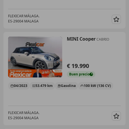
FLEXICAR MÁLAGA.
ES-29004 MALAGA
Guar
MINI Cooper
CABRIO
€ 19.990
Buen
precio
04/2023
53.479 km
Gasolina
100 kW (136 CV)
FLEXICAR MÁLAGA.
ES-29004 MALAGA
Guar