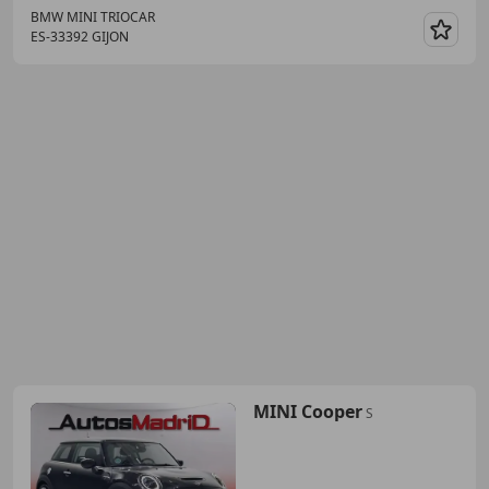
BMW MINI TRIOCAR
ES-33392 GIJON
Guar
MINI Cooper
S