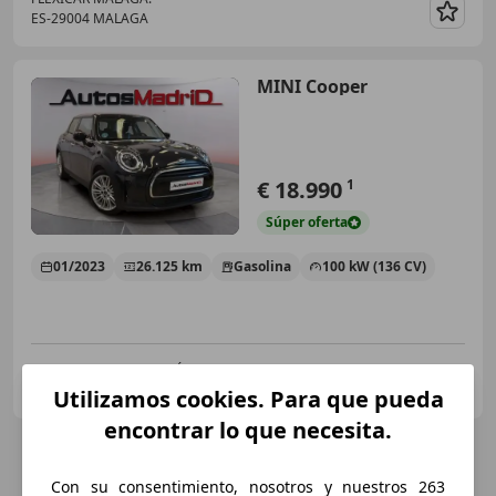
ES-29004 MALAGA
Guar
MINI Cooper
€ 18.990
1
Súper
oferta
01/2023
26.125 km
Gasolina
100 kW (136 CV)
AUTOS MADRID ALCALÁ DE HENARES
ES-28806 ALCALA DE HENARES
Guar
Utilizamos cookies. Para que pueda
encontrar lo que necesita.
Con su consentimiento, nosotros y nuestros 263