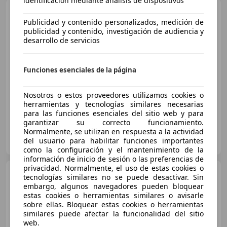
identificación mediante análisis de dispositivos
MINI Cooper
5 PUERTAS
Publicidad y contenido personalizados, medición de
publicidad y contenido, investigación de audiencia y
desarrollo de servicios
€ 18.990
Precio
justo
Funciones esenciales de la página
02/2023
57.654 km
Gasolina
100 kW (136 CV)
Nosotros o estos proveedores utilizamos cookies o
herramientas y tecnologías similares necesarias
para las funciones esenciales del sitio web y para
garantizar su correcto funcionamiento.
Normalmente, se utilizan en respuesta a la actividad
TURBO MANISES
del usuario para habilitar funciones importantes
ES-46930 QUART DE POBLET
Guar
como la configuración y el mantenimiento de la
información de inicio de sesión o las preferencias de
privacidad. Normalmente, el uso de estas cookies o
MINI Cooper
tecnologías similares no se puede desactivar. Sin
embargo, algunos navegadores pueden bloquear
estas cookies o herramientas similares o avisarle
sobre ellas. Bloquear estas cookies o herramientas
similares puede afectar la funcionalidad del sitio
€ 18.990
web.