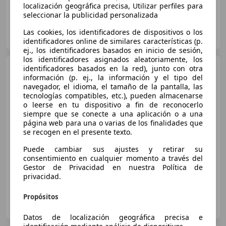
localización geográfica precisa, Utilizar perfiles para
seleccionar la publicidad personalizada
CLICKAUTOS MULTIMARCA
Las cookies, los identificadores de dispositivos o los
ES-46940 RIBARROJA DEL TURIA
Guar
identificadores online de similares características (p.
ej., los identificadores basados en inicio de sesión,
los identificadores asignados aleatoriamente, los
MINI Cooper
identificadores basados en la red), junto con otra
E
información (p. ej., la información y el tipo del
navegador, el idioma, el tamaño de la pantalla, las
tecnologías compatibles, etc.), pueden almacenarse
o leerse en tu dispositivo a fin de reconocerlo
€ 18.990
siempre que se conecte a una aplicación o a una
página web para una o varias de los finalidades que
Precio
justo
se recogen en el presente texto.
Puede cambiar sus ajustes y retirar su
03/2023
57.554 km
Eléctrico
135 kW (184 CV)
consentimiento en cualquier momento a través del
Gestor de Privacidad en nuestra Política de
privacidad.
Propósitos
FLEXICAR MADRID GRUPO
ES-2870 SAN SEBASTIAN DE LOS REYES
Guar
Datos de localización geográfica precisa e