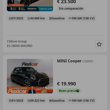
€ 23.500
Sin
comparación
07/2023
44.000 km
Gasolina
100 kW (136 CV)
Clidrive Group
ES-28006 MADRID
Guar
MINI Cooper
CABRIO
€ 19.990
Buen
precio
01/2023
69.323 km
Gasolina
100 kW (136 CV)