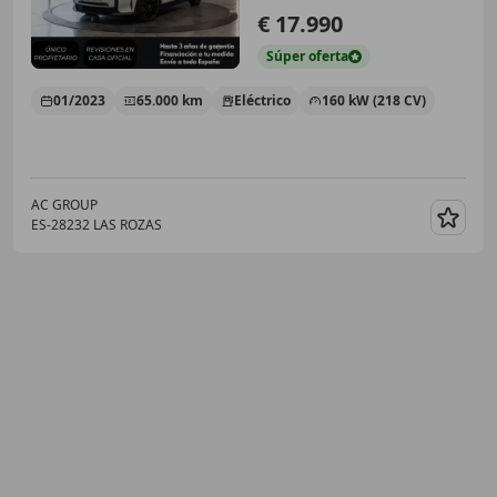
€ 17.990
Súper
oferta
01/2023
65.000 km
Eléctrico
160 kW (218 CV)
AC GROUP
ES-28232 LAS ROZAS
Guar