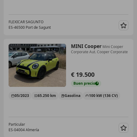
FLEXICAR SAGUNTO
ES-46500 Port de Sagunt
Guar
MINI Cooper
Mini Cooper
Corporate Aut. Cooper Corporate
€ 19.500
Buen
precio
05/2023
65.250 km
Gasolina
100 kW (136 CV)
Particular
ES-04004 Almería
Guar