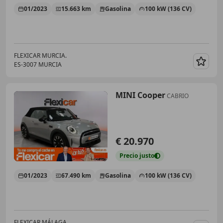
01/2023
15.663 km
Gasolina
100 kW (136 CV)
FLEXICAR MURCIA.
ES-3007 MURCIA
Guar
MINI Cooper
CABRIO
€ 20.970
Precio
justo
01/2023
67.490 km
Gasolina
100 kW (136 CV)
FLEXICAR MÁLAGA.