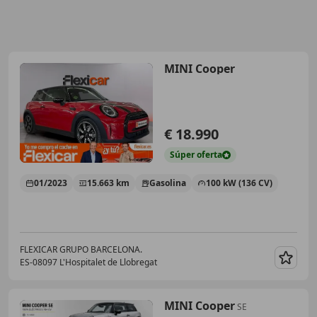
MINI Cooper
€ 18.990
Súper
oferta
01/2023
15.663 km
Gasolina
100 kW (136 CV)
FLEXICAR GRUPO BARCELONA.
ES-08097 L'Hospitalet de Llobregat
Guar
MINI Cooper
SE