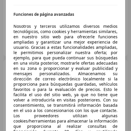
Súper
oferta
Funciones de página avanzadas
01/2023
15.663 km
Gasolina
100 kW (136 CV)
Nosotros y terceros utilizamos diversos medios
tecnológicos, como cookies y herramientas similares,
en nuestro sitio web para ofrecerle funciones
ampliadas y garantizar una mejor experiencia de
FLEXICAR ALICANTE.
usuario. Gracias a estas funcionalidades ampliadas,
ES-03007 ALICANTE
Guar
le permitimos personalizar nuestra oferta; por
ejemplo, para que pueda continuar sus búsquedas
en una visita posterior, mostrarle ofertas adecuadas
MINI Cooper
2.0 S AUTO
en su zona o proporcionar y evaluar publicidad y
178 5P
mensajes personalizados. Almacenamos su
dirección de correo electrónico localmente si la
€ 24.750
1
proporciona para búsquedas guardadas, vehículos
favoritos o para la evaluación de precios. Esto le
Sin
comparación
facilita el uso del sitio web, ya que no tiene que
volver a introducirla en visitas posteriores. Con su
05/2023
58.532 km
Gasolina
131 kW (178 CV)
consentimiento, se transmitirá información basada
en el uso a los concesionarios con los que contacte.
Los proveedores utilizan algunas
cookies/herramientas para almacenar la información
que proporciona al realizar consultas de