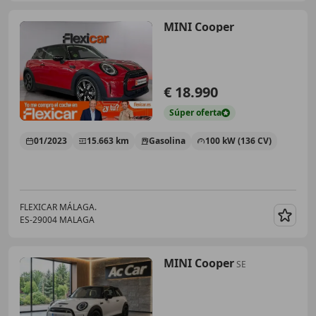
MINI Cooper
€ 18.990
Súper
oferta
01/2023
15.663 km
Gasolina
100 kW (136 CV)
FLEXICAR MÁLAGA.
ES-29004 MALAGA
Guar
MINI Cooper
SE