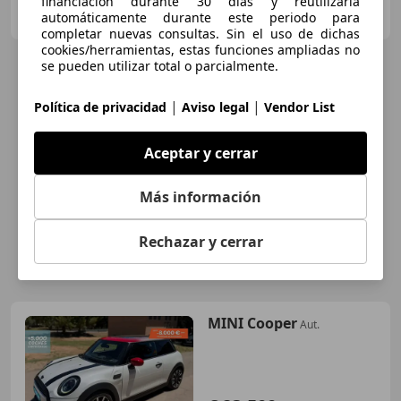
Autoplanet
financiación durante 30 días y reutilizarla
ES-28914 LEGANES
automáticamente durante este periodo para
Guar
completar nuevas consultas. Sin el uso de dichas
cookies/herramientas, estas funciones ampliadas no
se pueden utilizar total o parcialmente.
|
|
Política de privacidad
Aviso legal
Vendor List
Aceptar y cerrar
Más información
Rechazar y cerrar
MINI Cooper
Aut.