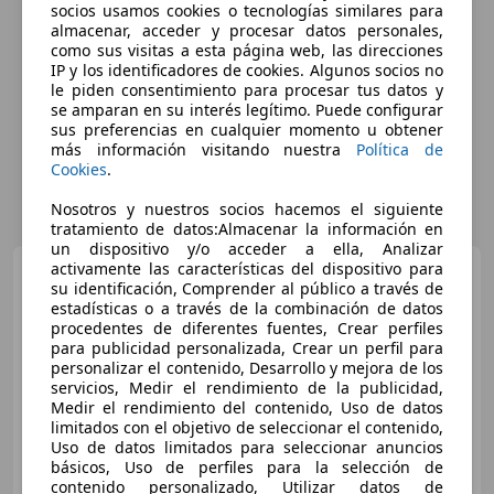
socios usamos cookies o tecnologías similares para
almacenar, acceder y procesar datos personales,
como sus visitas a esta página web, las direcciones
IP y los identificadores de cookies. Algunos socios no
le piden consentimiento para procesar tus datos y
se amparan en su interés legítimo. Puede configurar
sus preferencias en cualquier momento u obtener
más información visitando nuestra
Política de
Cookies
.
Nosotros y nuestros socios hacemos el siguiente
tratamiento de datos:Almacenar la información en
un dispositivo y/o acceder a ella, Analizar
activamente las características del dispositivo para
MINI Cooper
1.5 136CV
su identificación, Comprender al público a través de
Autom.
estadísticas o a través de la combinación de datos
procedentes de diferentes fuentes, Crear perfiles
para publicidad personalizada, Crear un perfil para
personalizar el contenido, Desarrollo y mejora de los
€ 18.500
servicios, Medir el rendimiento de la publicidad,
Medir el rendimiento del contenido, Uso de datos
Buen
precio
limitados con el objetivo de seleccionar el contenido,
Uso de datos limitados para seleccionar anuncios
05/2023
69.426 km
Gasolina
100 kW (136 CV)
básicos, Uso de perfiles para la selección de
contenido personalizado, Utilizar datos de