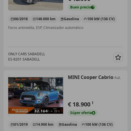
Buen
precio
06/2018
148.000 km
Gasolina
100 kW (136 CV)
Faros antiniebla, ESP, Climatizador automático
ONLY CARS SABADELL
ES-8201 SABADELL
Guar
MINI Cooper Cabrio
Aut.
€ 18.900
1
Súper
oferta
01/2019
14.900 km
Gasolina
100 kW (136 CV)