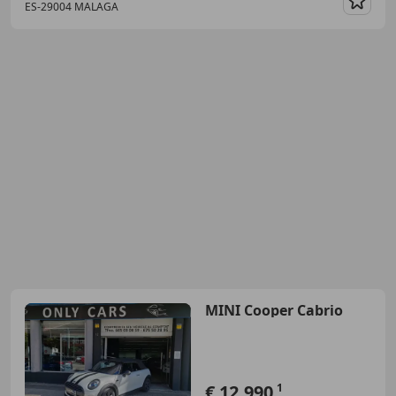
ES-29004 MALAGA
Guar
MINI Cooper Cabrio
€ 12.990
1