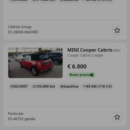
Clidrive Group
ES-28006 MADRID
Guar
MINI Cooper Cabrio
Mini
Cooper Cabrio Cooper
€ 6.800
Buen
precio
03/2007
135.000 km
Gasolina
85 kW (116 CV)
Particular
ES-46702 gandia
Guar