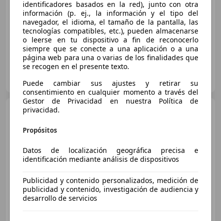
identificadores basados en la red), junto con otra
05/2024
7.924 km
Gasolina
100 kW (136 CV)
información (p. ej., la información y el tipo del
navegador, el idioma, el tamaño de la pantalla, las
ABS, Garantia
tecnologías compatibles, etc.), pueden almacenarse
o leerse en tu dispositivo a fin de reconocerlo
siempre que se conecte a una aplicación o a una
página web para una o varias de los finalidades que
se recogen en el presente texto.
OLIVA MOTOR GAVARRES, S.L.U.
ES-43006 TARRAGONA
Guar
Puede cambiar sus ajustes y retirar su
consentimiento en cualquier momento a través del
Gestor de Privacidad en nuestra Política de
MINI Cooper Cabrio
privacidad.
Propósitos
Datos de localización geográfica precisa e
€ 12.490
identificación mediante análisis de dispositivos
Precio
justo
Publicidad y contenido personalizados, medición de
publicidad y contenido, investigación de audiencia y
11/2006
62.000 km
Gasolina
85 kW (116 CV)
desarrollo de servicios
Dirección asistida, Garantia, Inmovilizador, Cierre centralizado, Airbags laterales, Llantas de aleación, ABS