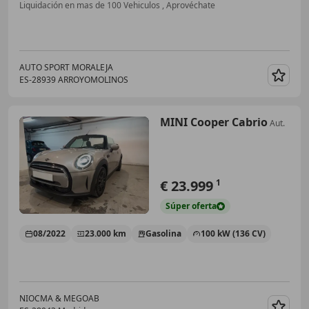
Liquidación en mas de 100 Vehiculos , Aprovéchate
AUTO SPORT MORALEJA
ES-28939 ARROYOMOLINOS
Guar
MINI Cooper Cabrio
Aut.
€ 23.999
1
Súper
oferta
08/2022
23.000 km
Gasolina
100 kW (136 CV)
NIOCMA & MEGOAB