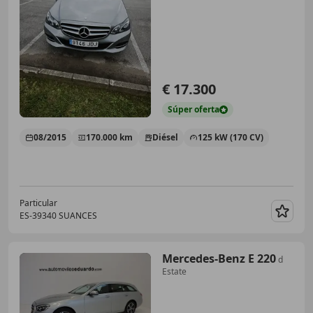
€ 17.300
Súper
oferta
08/2015
170.000 km
Diésel
125 kW (170 CV)
Particular
ES-39340 SUANCES
Guar
Mercedes-Benz E 220
d
Estate