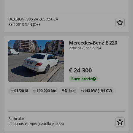
OCASIONPLUS ZARAGOZA CA
ES-50013 SAN JOSE
Guar
Mercedes-Benz E 220
220d 9G-Tronic 194
€ 24.300
Buen
precio
01/2018
190.000 km
Diésel
143 kW (194 CV)
Particular
ES-09005 Burgos (Castilla y León)
Guar