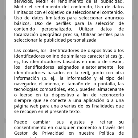
servicios, Medir el rendimiento de la publicidad,
Particular
Medir el rendimiento del contenido, Uso de datos
ES-42066 Valencia
Guar
limitados con el objetivo de seleccionar el contenido,
Uso de datos limitados para seleccionar anuncios
básicos, Uso de perfiles para la selección de
Mercedes-Benz E 220
d
contenido personalizado, Utilizar datos de
berlina
localización geográfica precisa, Utilizar perfiles para
seleccionar la publicidad personalizada
Las cookies, los identificadores de dispositivos o los
€ 63.900
identificadores online de similares características (p.
ej., los identificadores basados en inicio de sesión,
Sin
comparación
los identificadores asignados aleatoriamente, los
identificadores basados en la red), junto con otra
05/2026
8 km
Diésel
145 kW (197 CV)
información (p. ej., la información y el tipo del
navegador, el idioma, el tamaño de la pantalla, las
tecnologías compatibles, etc.), pueden almacenarse
o leerse en tu dispositivo a fin de reconocerlo
siempre que se conecte a una aplicación o a una
AUTO OJA, S.A.
página web para una o varias de los finalidades que
ES-26140 LARDERO
se recogen en el presente texto.
Guar
Puede cambiar sus ajustes y retirar su
consentimiento en cualquier momento a través del
Mercedes-Benz E 220
d
Gestor de Privacidad en nuestra Política de
berlina