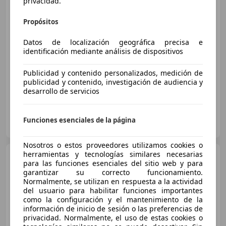
privacidad.
Propósitos
€ 83.900
Datos de localización geográfica precisa e
Sin
comparación
identificación mediante análisis de dispositivos
10/2024
14.400 km
Diésel
145 kW (197 CV)
Publicidad y contenido personalizados, medición de
publicidad y contenido, investigación de audiencia y
desarrollo de servicios
GAZPI MERCEDES-BENZ
Funciones esenciales de la página
ES-31192 ARANGUREN
Guar
Nosotros o estos proveedores utilizamos cookies o
herramientas y tecnologías similares necesarias
Mercedes-Benz E 220
para las funciones esenciales del sitio web y para
Estate 220d 9G-Tronic
garantizar su correcto funcionamiento.
Normalmente, se utilizan en respuesta a la actividad
del usuario para habilitar funciones importantes
como la configuración y el mantenimiento de la
información de inicio de sesión o las preferencias de
privacidad. Normalmente, el uso de estas cookies o