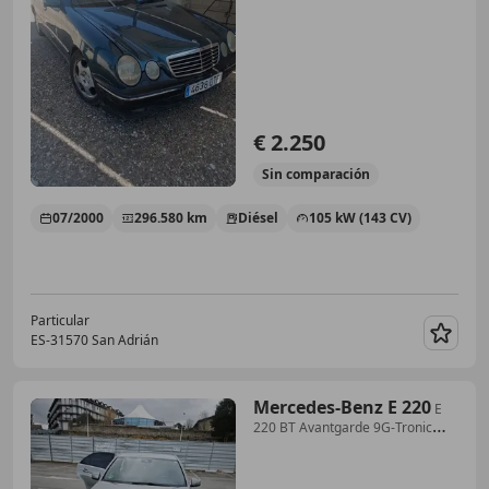
€ 2.250
Sin
comparación
07/2000
296.580 km
Diésel
105 kW (143 CV)
Particular
ES-31570 San Adrián
Guar
Mercedes-Benz E 220
E
220 BT Avantgarde 9G-Tronic
Avantgarde