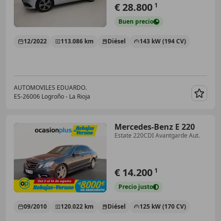
€ 28.800
1
Buen
precio
12/2022
113.086 km
Diésel
143 kW (194 CV)
AUTOMOVILES EDUARDO.
ES-26006 Logroño - La Rioja
Guar
Mercedes-Benz E 220
Estate 220CDI Avantgarde Aut.
€ 14.200
1
Precio
justo
09/2010
120.022 km
Diésel
125 kW (170 CV)