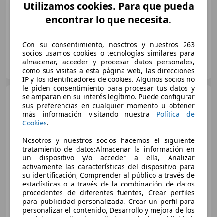
Utilizamos cookies. Para que pueda
04/2012
245.000 km
Diésel
125 kW (170 CV)
encontrar lo que necesita.
Con su consentimiento, nosotros y nuestros 263
socios usamos cookies o tecnologías similares para
Autos del Norte
almacenar, acceder y procesar datos personales,
ES-09007 BURGOS
Guar
como sus visitas a esta página web, las direcciones
IP y los identificadores de cookies. Algunos socios no
le piden consentimiento para procesar tus datos y
Mercedes-Benz E 220
se amparan en su interés legítimo. Puede configurar
CDI
sus preferencias en cualquier momento u obtener
DPF BlueEFFICIENCY Automatik
más información visitando nuestra
Política de
Cookies
.
€ 12.700
Nosotros y nuestros socios hacemos el siguiente
tratamiento de datos:Almacenar la información en
Sin
comparación
un dispositivo y/o acceder a ella, Analizar
activamente las características del dispositivo para
su identificación, Comprender al público a través de
06/2011
390.000 km
Diésel
125 kW (170 CV)
estadísticas o a través de la combinación de datos
procedentes de diferentes fuentes, Crear perfiles
para publicidad personalizada, Crear un perfil para
personalizar el contenido, Desarrollo y mejora de los