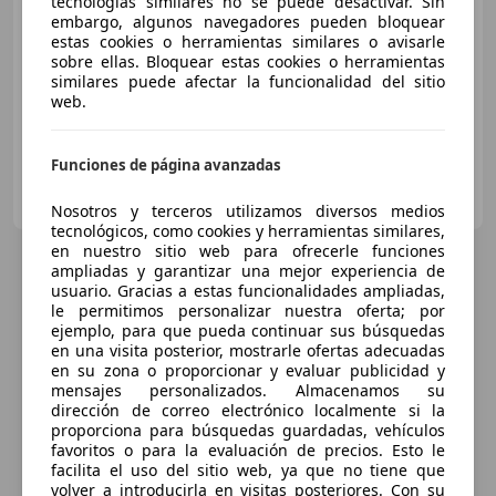
€ 19.990
tecnologías similares no se puede desactivar. Sin
embargo, algunos navegadores pueden bloquear
Sin
comparación
estas cookies o herramientas similares o avisarle
sobre ellas. Bloquear estas cookies o herramientas
05/2017
239.000 km
Diésel
143 kW (194 CV)
similares puede afectar la funcionalidad del sitio
web.
Funciones de página avanzadas
Autocasion del Norte
ES-48970 BASAURI
Guar
Nosotros y terceros utilizamos diversos medios
tecnológicos, como cookies y herramientas similares,
en nuestro sitio web para ofrecerle funciones
ampliadas y garantizar una mejor experiencia de
usuario. Gracias a estas funcionalidades ampliadas,
le permitimos personalizar nuestra oferta; por
ejemplo, para que pueda continuar sus búsquedas
en una visita posterior, mostrarle ofertas adecuadas
en su zona o proporcionar y evaluar publicidad y
mensajes personalizados. Almacenamos su
dirección de correo electrónico localmente si la
proporciona para búsquedas guardadas, vehículos
favoritos o para la evaluación de precios. Esto le
facilita el uso del sitio web, ya que no tiene que
volver a introducirla en visitas posteriores. Con su