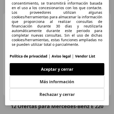
consentimiento, se transmitirá información basada
en el uso a los concesionarios con los que contacte.
Los proveedores utilizan algunas
cookies/herramientas para almacenar la información
Mercedes-Benz E 220
d
que proporciona al realizar consultas de
berlina[0-805]
financiación durante 30 días y reutilizarla
automáticamente durante este periodo para
completar nuevas consultas. Sin el uso de dichas
cookies/herramientas, estas funciones ampliadas no
€ 56.900
se pueden utilizar total o parcialmente.
Precio
justo
|
|
Política de privacidad
Aviso legal
Vendor List
05/2025
22.643 km
Diésel
145 kW (197 CV)
Aceptar y cerrar
Más información
AUTO OJA, S.A.
ES-26140 LARDERO
Guar
Rechazar y cerrar
12
Ofertas
para Mercedes-Benz E 220