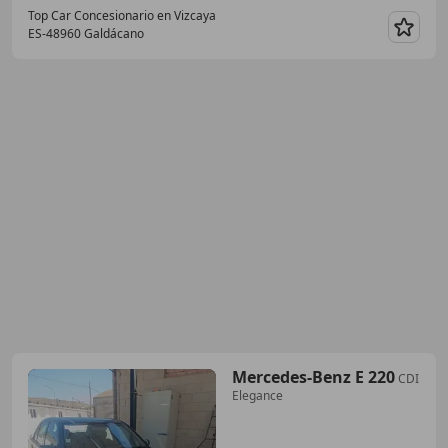
Top Car Concesionario en Vizcaya
ES-48960 Galdácano
Guar
Mercedes-Benz E 220
CDI
Elegance