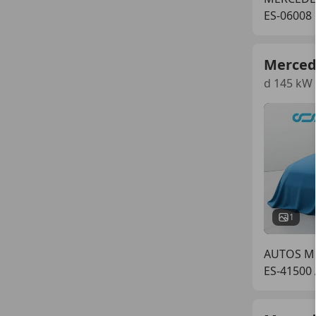
ES-06008
Merced
d 145 kW 
1
AUTOS MO
ES-41500