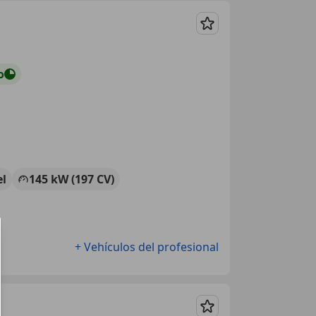
Guardar
o
el
145 kW (197 CV)
+ Vehículos del profesional
Guardar