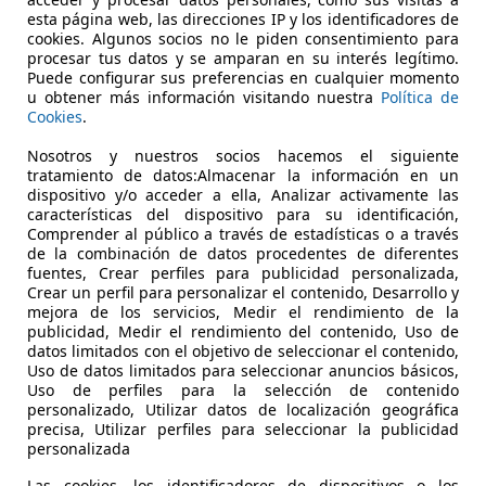
esta página web, las direcciones IP y los identificadores de
cookies. Algunos socios no le piden consentimiento para
€ 57.990
1
procesar tus datos y se amparan en su interés legítimo.
Precio
just
Puede configurar sus preferencias en cualquier momento
u obtener más información visitando nuestra
Política de
Cookies
.
Nosotros y nuestros socios hacemos el siguiente
tratamiento de datos:Almacenar la información en un
dispositivo y/o acceder a ella, Analizar activamente las
características del dispositivo para su identificación,
12/2025
5.579 km
Diés
Comprender al público a través de estadísticas o a través
de la combinación de datos procedentes de diferentes
DRID
fuentes, Crear perfiles para publicidad personalizada,
Crear un perfil para personalizar el contenido, Desarrollo y
 MADRID
mejora de los servicios, Medir el rendimiento de la
publicidad, Medir el rendimiento del contenido, Uso de
datos limitados con el objetivo de seleccionar el contenido,
Uso de datos limitados para seleccionar anuncios básicos,
Uso de perfiles para la selección de contenido
personalizado, Utilizar datos de localización geográfica
precisa, Utilizar perfiles para seleccionar la publicidad
personalizada
Las cookies, los identificadores de dispositivos o los