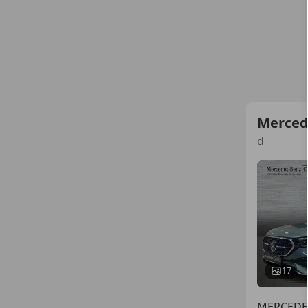
Merced
d
17
MERCEDE