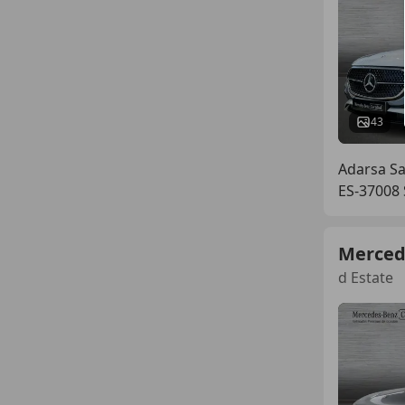
43
Adarsa S
ES-37008
Merced
d Estate