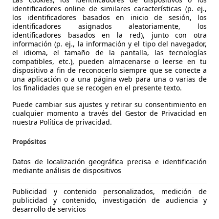
identificadores online de similares características (p. ej.,
los identificadores basados en inicio de sesión, los
identificadores asignados aleatoriamente, los
identificadores basados en la red), junto con otra
información (p. ej., la información y el tipo del navegador,
el idioma, el tamaño de la pantalla, las tecnologías
compatibles, etc.), pueden almacenarse o leerse en tu
dispositivo a fin de reconocerlo siempre que se conecte a
una aplicación o a una página web para una o varias de
es-Benz E 220
los finalidades que se recogen en el presente texto.
Puede cambiar sus ajustes y retirar su consentimiento en
cualquier momento a través del Gestor de Privacidad en
€ 58.899
1
nuestra Política de privacidad.
Sin
compar
Propósitos
Datos de localización geográfica precisa e identificación
mediante análisis de dispositivos
Publicidad y contenido personalizados, medición de
05/2025
14.708 km
Ele
publicidad y contenido, investigación de audiencia y
desarrollo de servicios
S AUTOMOCION DEL OESTE