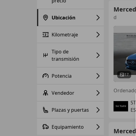
precio
Merced
d
Ubicación
Kilometraje
Tipo de
transmisión
17
Potencia
Ordenad
Vendedor
S
Plazas y puertas
E
Equipamiento
Merced