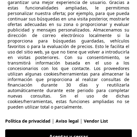
es-Benz E 220
garantizar una mejor experiencia de usuario. Gracias a
estas funcionalidades ampliadas, le permitimos
personalizar nuestra oferta; por ejemplo, para que pueda
continuar sus búsquedas en una visita posterior, mostrarle
€ 55.651
1
Buen
preci
ofertas adecuadas en su zona o proporcionar y evaluar
publicidad y mensajes personalizados. Almacenamos su
dirección de correo electrónico localmente si la
proporciona para búsquedas guardadas, vehículos
favoritos o para la evaluación de precios. Esto le facilita el
uso del sitio web, ya que no tiene que volver a introducirla
en visitas posteriores. Con su consentimiento, se
transmitirá información basada en el uso a los
concesionarios con los que contacte. Los proveedores
06/2025
23.080 km
Dié
utilizan algunas cookies/herramientas para almacenar la
información que proporciona al realizar consultas de
ncesionario oficial Mercedes-Benz
financiación durante 30 días y reutilizarla
automáticamente durante este periodo para completar
 JAEN
nuevas consultas. Sin el uso de dichas
cookies/herramientas, estas funciones ampliadas no se
pueden utilizar total o parcialmente.
es-Benz E 220
ronic
|
|
Política de privacidad
Aviso legal
Vendor List
€ 61.700
1
Sin
compar
Aceptar y cerrar