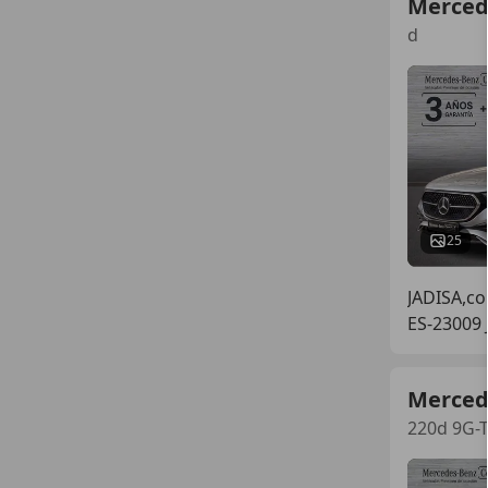
Merced
d
25
JADISA,co
ES-23009
Merced
220d 9G-T