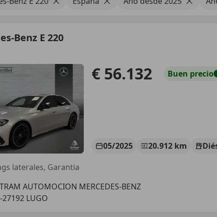
s-Benz E 220
España
Año desde 2025
Añ
es-Benz E 220
€ 56.132
Buen
precio
05/2025
20.912 km
Dié
ags laterales, Garantia
ITRAM AUTOMOCION MERCEDES-BENZ
-27192 LUGO