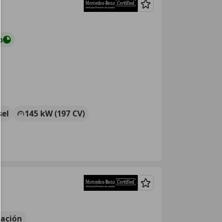
Guardar
o
sel
145 kW (197 CV)
Guardar
ación