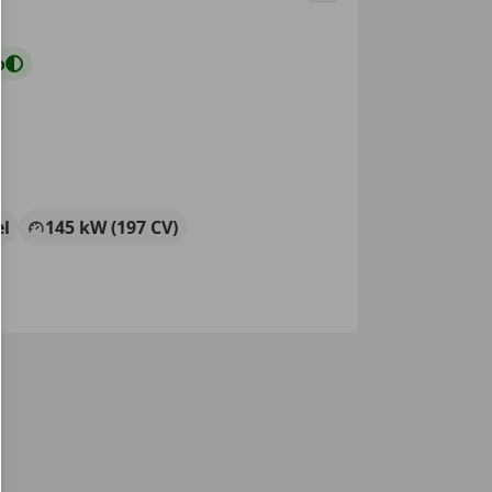
o
el
145 kW (197 CV)