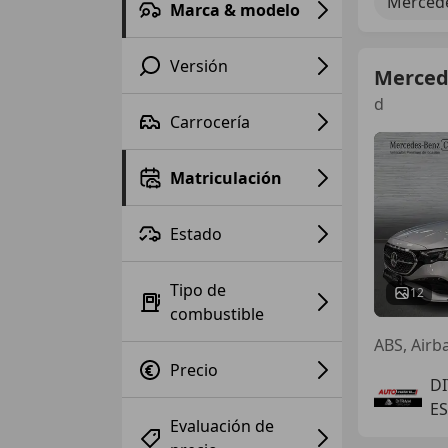
Mercede
Marca & modelo
Versión
Merced
d
Carrocería
Matriculación
Estado
Tipo de
12
combustible
ABS, Airb
Precio
D
ES
Evaluación de