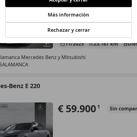
Más información
Rechazar y cerrar
11/2025
23.187 km
Dié
alamanca Mercedes Benz y Mitsubishi
 SALAMANCA
es-Benz E 220
€ 59.900
1
Sin
compar