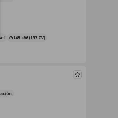
sel
145 kW (197 CV)
Guardar
ación