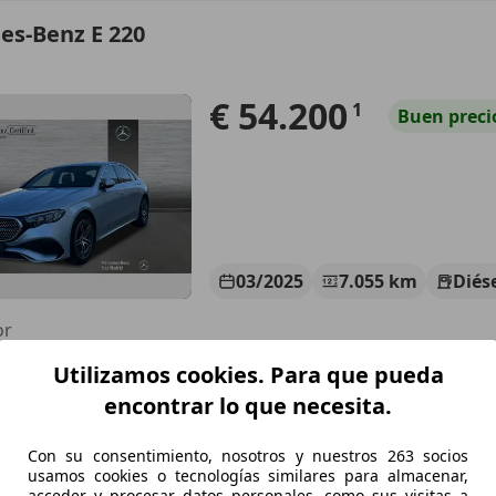
es-Benz E 220
€ 54.200
1
Buen
preci
03/2025
7.055 km
Diés
or
Utilizamos cookies. Para que pueda
TAR MADRID
S-28022 MADRID
encontrar lo que necesita.
Con su consentimiento, nosotros y nuestros 263 socios
es-Benz E 220
usamos cookies o tecnologías similares para almacenar,
acceder y procesar datos personales, como sus visitas a