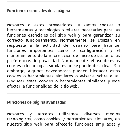
 BADAJOZ
Funciones esenciales de la página
Nosotros o estos proveedores utilizamos cookies o
es-Benz E 220
herramientas y tecnologías similares necesarias para las
(197 CV)
funciones esenciales del sitio web y para garantizar su
correcto funcionamiento. Normalmente, se utilizan en
€ 49.900
respuesta a la actividad del usuario para habilitar
Súper
oferta
funciones importantes como la configuración y el
mantenimiento de la información de inicio de sesión o las
preferencias de privacidad. Normalmente, el uso de estas
cookies o tecnologías similares no se puede desactivar. Sin
embargo, algunos navegadores pueden bloquear estas
cookies o herramientas similares o avisarle sobre ellas.
Bloquear estas cookies o herramientas similares puede
afectar la funcionalidad del sitio web.
02/2025
24.395 km
Dié
LIERE SEVILLA
Funciones de página avanzadas
 ALCALA DE GUADAIRA
Nosotros y terceros utilizamos diversos medios
tecnológicos, como cookies y herramientas similares, en
nuestro sitio web para ofrecerle funciones ampliadas y