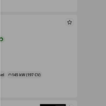
Guardar
sel
145 kW (197 CV)