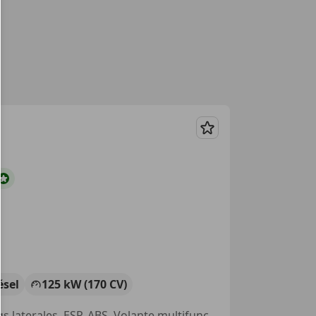
Guardar
ésel
125 kW (170 CV)
Airbag del conductor, Sensor de lluvia, Asiento trasero partido, Airbags laterales, ESP, ABS, Volante multifunción, Bluetooth