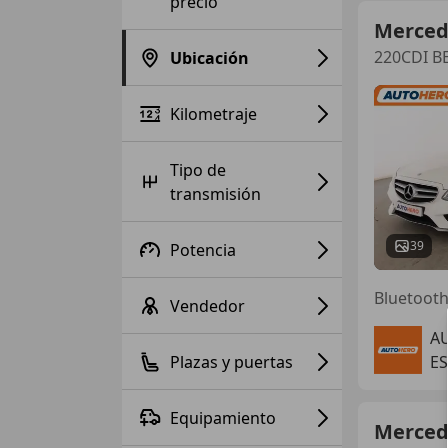
precio
Merced
220CDI BE
Ubicación
Kilometraje
Tipo de
transmisión
39
Potencia
Vendedor
A
Plazas y puertas
ES
Equipamiento
Merced