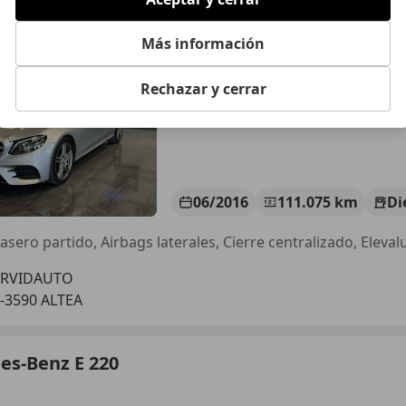
ronic 194
Más información
€ 24.499
Buen
precio
Rechazar y cerrar
06/2016
111.075 km
Di
ERVIDAUTO
-3590 ALTEA
es-Benz E 220