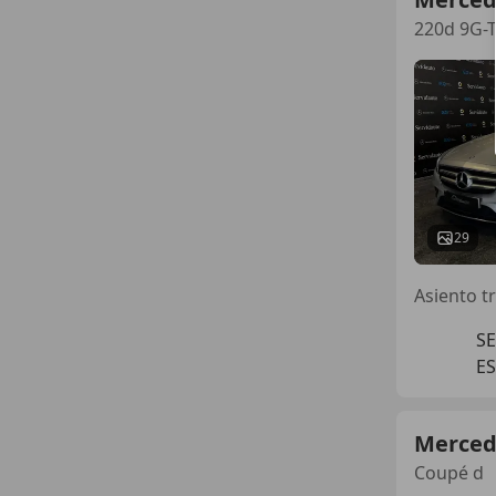
220d 9G-T
29
S
ES
Merced
Coupé d