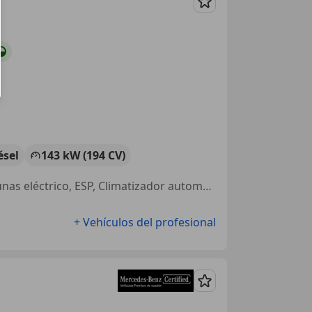
Guardar
ésel
143 kW (194 CV)
Asiento trasero partido, Airbags laterales, Cierre centralizado, Elevalunas eléctrico, ESP, Climatizador automático, ABS, Control de tracción
+ Vehículos del profesional
Guardar