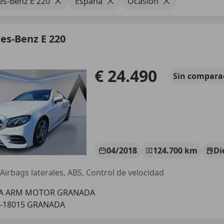
s-Benz E 220
España
Ocasión
es-Benz E 220
€ 24.490
Sin
compara
04/2018
124.700 km
Di
 Airbags laterales, ABS, Control de velocidad
IA ARM MOTOR GRANADA
S-18015 GRANADA