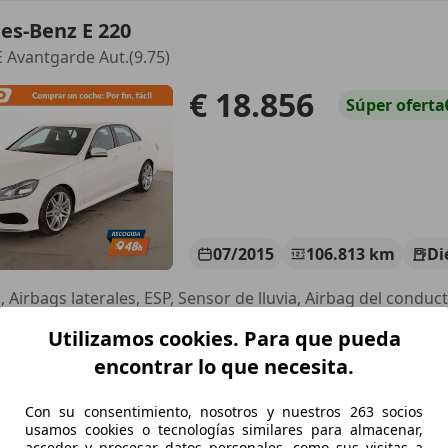
es-Benz E 220
 Avantgarde Aut.(9.75)
€ 18.856
Súper
oferta
07/2015
106.813 km
Di
Utilizamos cookies. Para que pueda
UTOHERO BARCELONA
-08903 SANT ADRIÀ DE BESÒS
encontrar lo que necesita.
Con su consentimiento, nosotros y nuestros 263 socios
es-Benz E 220
usamos cookies o tecnologías similares para almacenar,
acceder y procesar datos personales, como sus visitas a