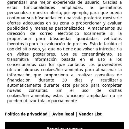
garantizar una mejor experiencia de usuario. Gracias a
estas funcionalidades ampliadas, le permitimos
es-Benz E 220
personalizar nuestra oferta; por ejemplo, para que pueda
continuar sus búsquedas en una visita posterior, mostrarle
ofertas adecuadas en su zona o proporcionar y evaluar
publicidad y mensajes personalizados. Almacenamos su
€ 24.057
dirección de correo electrónico localmente si la
Precio
justo
proporciona para búsquedas guardadas, vehículos
favoritos o para la evaluación de precios. Esto le facilita el
uso del sitio web, ya que no tiene que volver a introducirla
en visitas posteriores. Con su consentimiento, se
transmitirá información basada en el uso a los
concesionarios con los que contacte. Los proveedores
utilizan algunas cookies/herramientas para almacenar la
información que proporciona al realizar consultas de
01/2018
182.776 km
Di
financiación durante 30 días y reutilizarla
automáticamente durante este periodo para completar
 ABS, Control de velocidad, Airbags laterales, Ventanas tint
nuevas consultas. Sin el uso de dichas
cookies/herramientas, estas funciones ampliadas no se
pueden utilizar total o parcialmente.
ITRAM AUTOMOCION MERCEDES-BENZ
-27192 LUGO
|
|
Política de privacidad
Aviso legal
Vendor List
es-Benz E 220
Aceptar y cerrar