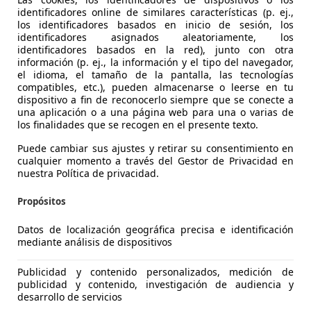
identificadores online de similares características (p. ej.,
los identificadores basados en inicio de sesión, los
identificadores asignados aleatoriamente, los
identificadores basados en la red), junto con otra
información (p. ej., la información y el tipo del navegador,
el idioma, el tamaño de la pantalla, las tecnologías
compatibles, etc.), pueden almacenarse o leerse en tu
dispositivo a fin de reconocerlo siempre que se conecte a
una aplicación o a una página web para una o varias de
es-Benz E 220
los finalidades que se recogen en el presente texto.
0CDI BE Aut.
Puede cambiar sus ajustes y retirar su consentimiento en
cualquier momento a través del Gestor de Privacidad en
€ 19.990
nuestra Política de privacidad.
Súper
oferta
Propósitos
Datos de localización geográfica precisa e identificación
mediante análisis de dispositivos
Publicidad y contenido personalizados, medición de
07/2015
168.000 km
Di
publicidad y contenido, investigación de audiencia y
desarrollo de servicios