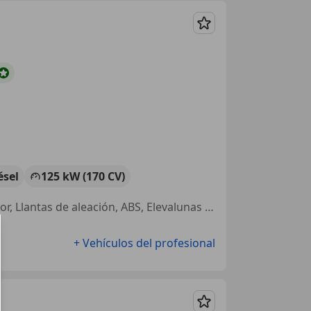
Guardar
ésel
125 kW (170 CV)
Bluetooth, Airbags laterales, ESP, Sensor de lluvia, Airbag del conductor, Llantas de aleación, ABS, Elevalunas eléctrico
+ Vehículos del profesional
Guardar