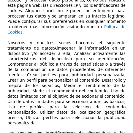
CDI Blue Efficiency Elegance
esta página web, las direcciones IP y los identificadores de
cookies. Algunos socios no le piden consentimiento para
€ 17.900
procesar tus datos y se amparan en su interés legítimo.
Precio
justo
Puede configurar sus preferencias en cualquier momento
u obtener más información visitando nuestra
Política de
Cookies
.
Nosotros y nuestros socios hacemos el siguiente
tratamiento de datos:Almacenar la información en un
dispositivo y/o acceder a ella, Analizar activamente las
características del dispositivo para su identificación,
01/2012
51.000 km
Dié
Comprender al público a través de estadísticas o a través
de la combinación de datos procedentes de diferentes
OP QUALITY AUTO
fuentes, Crear perfiles para publicidad personalizada,
Crear un perfil para personalizar el contenido, Desarrollo y
-03206 Elche
mejora de los servicios, Medir el rendimiento de la
publicidad, Medir el rendimiento del contenido, Uso de
datos limitados con el objetivo de seleccionar el contenido,
Uso de datos limitados para seleccionar anuncios básicos,
Uso de perfiles para la selección de contenido
personalizado, Utilizar datos de localización geográfica
precisa, Utilizar perfiles para seleccionar la publicidad
personalizada
Las cookies, los identificadores de dispositivos o los