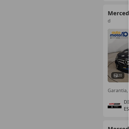
Merced
d
20
Garantia,
D
ES
Merced