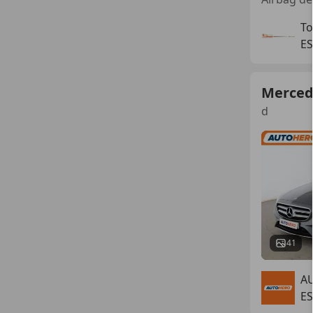
To
ES
Merced
d
41
A
E