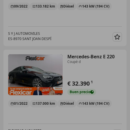
09/2022
133.182 km
Diésel
143 kW (194 CV)
S Y J AUTOMOVILES
ES-8970 SANT JOAN DESPÍ
Guar
Mercedes-Benz E 220
Coupé d
€ 32.390
1
Buen
precio
01/2022
137.000 km
Diésel
143 kW (194 CV)