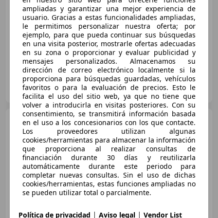
€ 43.790
ampliadas y garantizar una mejor experiencia de
Precio
justo
usuario. Gracias a estas funcionalidades ampliadas,
le permitimos personalizar nuestra oferta; por
ejemplo, para que pueda continuar sus búsquedas
06/2022
68.000 km
Diésel
143 kW (194 CV)
en una visita posterior, mostrarle ofertas adecuadas
en su zona o proporcionar y evaluar publicidad y
mensajes personalizados. Almacenamos su
dirección de correo electrónico localmente si la
proporciona para búsquedas guardadas, vehículos
CARPLUS PARLA
favoritos o para la evaluación de precios. Esto le
ES-28981 PARLA
Guar
facilita el uso del sitio web, ya que no tiene que
volver a introducirla en visitas posteriores. Con su
consentimiento, se transmitirá información basada
Mercedes-Benz E 220
en el uso a los concesionarios con los que contacte.
Coupé d
Los proveedores utilizan algunas
cookies/herramientas para almacenar la información
que proporciona al realizar consultas de
financiación durante 30 días y reutilizarla
€ 32.390
1
automáticamente durante este periodo para
completar nuevas consultas. Sin el uso de dichas
Buen
precio
cookies/herramientas, estas funciones ampliadas no
se pueden utilizar total o parcialmente.
01/2022
137.000 km
Diésel
143 kW (194 CV)
|
|
Política de privacidad
Aviso legal
Vendor List