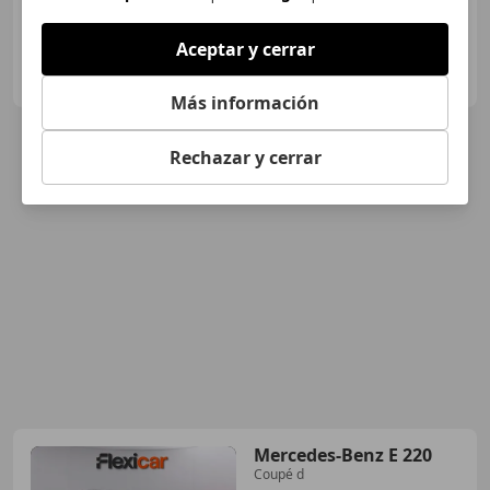
Aceptar y cerrar
FLEXICAR ASTURIAS.
ES-33010 OVIEDO
Guar
Más información
Rechazar y cerrar
Mercedes-Benz E 220
Coupé d