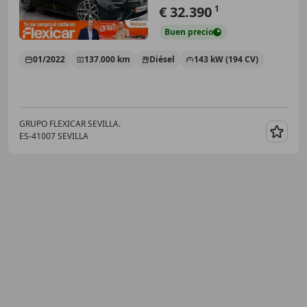
€ 32.390
1
Buen
precio
01/2022
137.000 km
Diésel
143 kW (194 CV)
GRUPO FLEXICAR SEVILLA.
ES-41007 SEVILLA
Guar