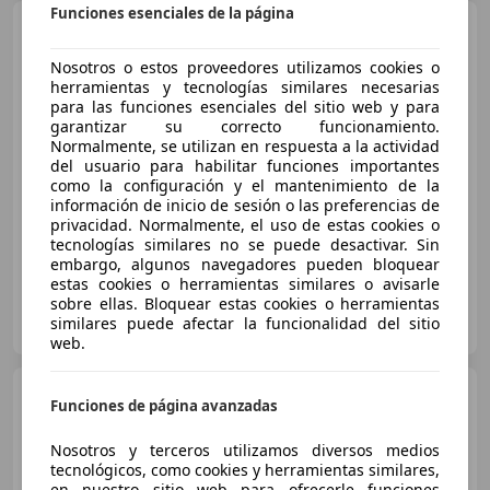
Funciones esenciales de la página
Mercedes-Benz E 220
d
Nosotros o estos proveedores utilizamos cookies o
herramientas y tecnologías similares necesarias
para las funciones esenciales del sitio web y para
€ 39.990
garantizar su correcto funcionamiento.
Normalmente, se utilizan en respuesta a la actividad
Sin
comparación
del usuario para habilitar funciones importantes
como la configuración y el mantenimiento de la
información de inicio de sesión o las preferencias de
01/2022
96.000 km
Diésel
142 kW (193 CV)
privacidad. Normalmente, el uso de estas cookies o
tecnologías similares no se puede desactivar. Sin
embargo, algunos navegadores pueden bloquear
estas cookies o herramientas similares o avisarle
sobre ellas. Bloquear estas cookies o herramientas
GRUPO AUTOMOTIVE
similares puede afectar la funcionalidad del sitio
ES-41710 utrera
Guar
web.
Mercedes-Benz E 220
Funciones de página avanzadas
Coupé d
Nosotros y terceros utilizamos diversos medios
tecnológicos, como cookies y herramientas similares,
en nuestro sitio web para ofrecerle funciones