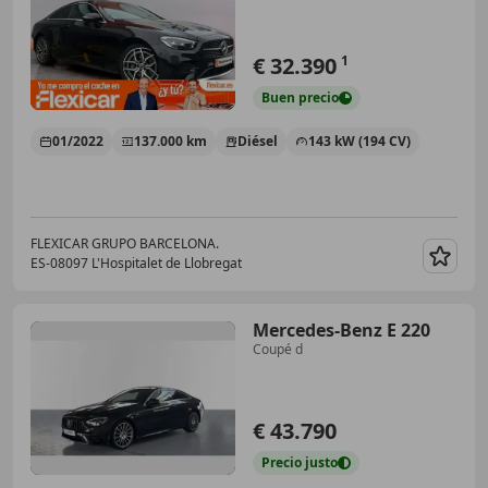
€ 32.390
1
Buen
precio
01/2022
137.000 km
Diésel
143 kW (194 CV)
FLEXICAR GRUPO BARCELONA.
ES-08097 L'Hospitalet de Llobregat
Guar
Mercedes-Benz E 220
Coupé d
€ 43.790
Precio
justo