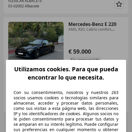
FLEXICAR ALBACETE
ES-02002 Albacete
Guar
Mercedes-Benz E 220
AMG, R20, Cabrio comfort
package, Burmeister
€ 59.000
Sin
comparación
Utilizamos cookies. Para que pueda
10/2022
35.000 km
Diésel
143 kW (194 CV)
encontrar lo que necesita.
Con su consentimiento, nosotros y nuestros 263
socios usamos cookies o tecnologías similares para
Particular
almacenar, acceder y procesar datos personales,
ES-29600 Marbella
Guar
como sus visitas a esta página web, las direcciones
IP y los identificadores de cookies. Algunos socios no
le piden consentimiento para procesar tus datos y
se amparan en su interés legítimo. Puede configurar
sus preferencias en cualquier momento u obtener