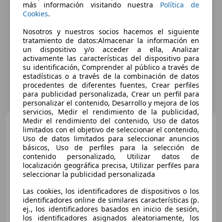
más información visitando nuestra
Política de
Cookies
.
Nosotros y nuestros socios hacemos el siguiente
tratamiento de datos:Almacenar la información en
un dispositivo y/o acceder a ella, Analizar
activamente las características del dispositivo para
su identificación, Comprender al público a través de
estadísticas o a través de la combinación de datos
procedentes de diferentes fuentes, Crear perfiles
para publicidad personalizada, Crear un perfil para
personalizar el contenido, Desarrollo y mejora de los
servicios, Medir el rendimiento de la publicidad,
Medir el rendimiento del contenido, Uso de datos
Mercedes-Benz E 220
limitados con el objetivo de seleccionar el contenido,
Coupé d
Uso de datos limitados para seleccionar anuncios
básicos, Uso de perfiles para la selección de
contenido personalizado, Utilizar datos de
localización geográfica precisa, Utilizar perfiles para
€ 32.390
1
seleccionar la publicidad personalizada
Buen
precio
Las cookies, los identificadores de dispositivos o los
identificadores online de similares características (p.
01/2022
137.000 km
Diésel
143 kW (194 CV)
ej., los identificadores basados en inicio de sesión,
los identificadores asignados aleatoriamente, los