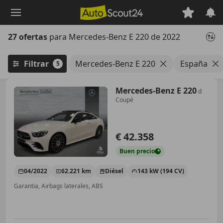
Saltar
al
contenido
27 ofertas
para Mercedes-Benz E 220 de 2022
principal
Filtrar
Mercedes-Benz E 220
España
5
Mercedes-Benz E 220
d
Coupé
€ 42.358
Buen
precio
04/2022
62.221 km
Diésel
143 kW (194 CV)
Garantia, Airbags laterales, ABS