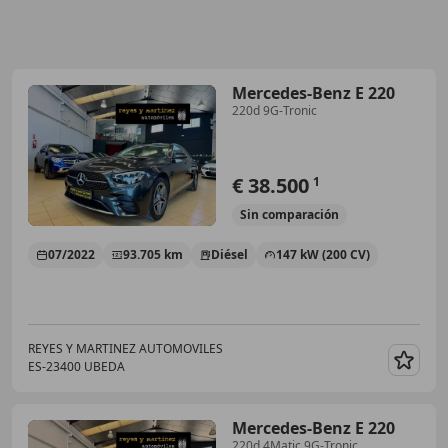
Mercedes-Benz E 220
220d 9G-Tronic
€ 38.500
1
Sin
comparación
07/2022
93.705 km
Diésel
147 kW (200 CV)
REYES Y MARTINEZ AUTOMOVILES
ES-23400 UBEDA
Guar
Mercedes-Benz E 220
220d 4Matic 9G-Tronic