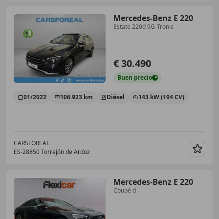
Mercedes-Benz E 220
Estate 220d 9G-Tronic
€ 30.490
Buen
precio
01/2022
106.923 km
Diésel
143 kW (194 CV)
CARSFOREAL
ES-28850 Torrejón de Ardoz
Guar
Mercedes-Benz E 220
Coupé d