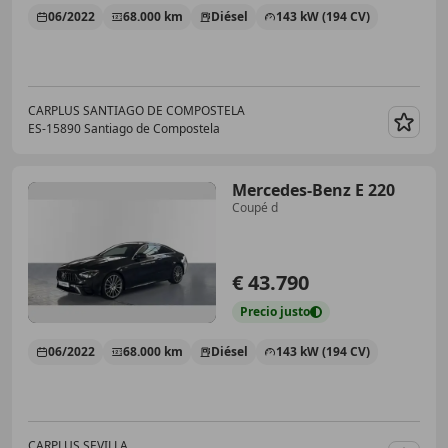
06/2022
68.000 km
Diésel
143 kW (194 CV)
CARPLUS SANTIAGO DE COMPOSTELA
ES-15890 Santiago de Compostela
Guar
Mercedes-Benz E 220
Coupé d
€ 43.790
Precio
justo
06/2022
68.000 km
Diésel
143 kW (194 CV)
CARPLUS SEVILLA