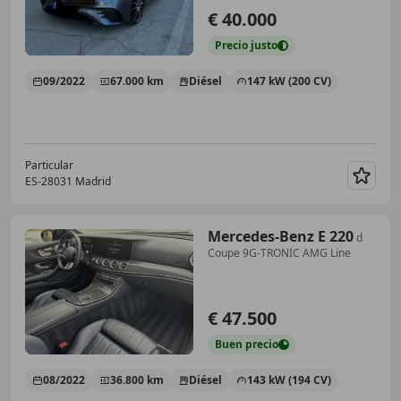
€ 40.000
Precio
justo
09/2022
67.000 km
Diésel
147 kW (200 CV)
Particular
ES-28031 Madrid
Guar
Mercedes-Benz E 220
d
Coupe 9G-TRONIC AMG Line
€ 47.500
Buen
precio
08/2022
36.800 km
Diésel
143 kW (194 CV)