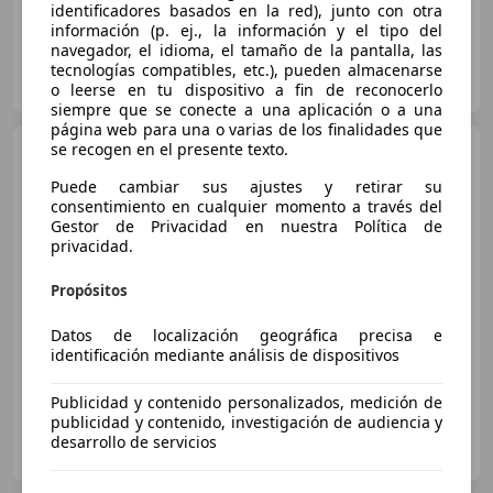
identificadores basados en la red), junto con otra
información (p. ej., la información y el tipo del
navegador, el idioma, el tamaño de la pantalla, las
FLEXICAR MÁLAGA.
tecnologías compatibles, etc.), pueden almacenarse
ES-29004 MALAGA
Guar
o leerse en tu dispositivo a fin de reconocerlo
siempre que se conecte a una aplicación o a una
página web para una o varias de los finalidades que
se recogen en el presente texto.
Mercedes-Benz E 220
Coupé 220d 4Matic 9G-Tronic
Puede cambiar sus ajustes y retirar su
consentimiento en cualquier momento a través del
Gestor de Privacidad en nuestra Política de
privacidad.
€ 48.600
Sin
comparación
Propósitos
08/2022
47.800 km
Diésel
143 kW (194 CV)
Datos de localización geográfica precisa e
identificación mediante análisis de dispositivos
Publicidad y contenido personalizados, medición de
publicidad y contenido, investigación de audiencia y
Jmj Sport Cars
desarrollo de servicios
ES-18194 CHURRIANA DE LA VEGA,
Guar