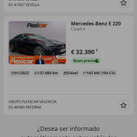
ES-41007 SEVILLA
Guar
Mercedes-Benz E 220
Coupé d
€ 32.390
1
Buen
precio
01/2022
137.000 km
Diésel
143 kW (194 CV)
GRUPO FLEXICAR VALENCIA.
ES-46980 PATERNA
Guar
¿Desea ser informado