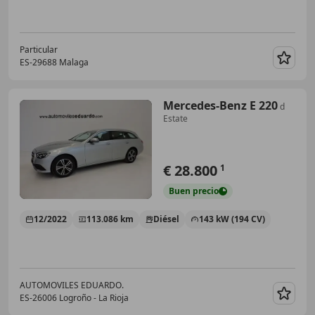
Particular
ES-29688 Malaga
Guar
Mercedes-Benz E 220
d
Estate
€ 28.800
1
Buen
precio
12/2022
113.086 km
Diésel
143 kW (194 CV)
AUTOMOVILES EDUARDO.
ES-26006 Logroño - La Rioja
Guar