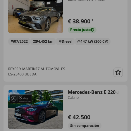
€ 38.900
1
Precio
justo
07/2022
94.452 km
Diésel
147 kW (200 CV)
REYES Y MARTINEZ AUTOMOVILES
ES-23400 UBEDA
Guar
Mercedes-Benz E 220
d
Cabrio
€ 42.500
Sin
comparación