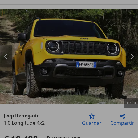
1
/
38
Jeep Renegade
1.0 Longitude 4x2
Guardar
Compartir
Anterior
Sigu
Sin comparación