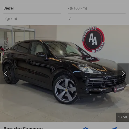
Diésel
- (l/100 km)
- (g/km)
-/-
1
/
50
Porsche Cayenne