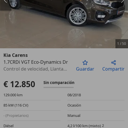
1
/
50
Kia Carens
1.7CRDi VGT Eco-Dynamics Drive
Anterior
Sigu
Control de velocidad, Llantas de aleación, Bluetooth, Faros antiniebla, Climatizador
Guardar
Compartir
€ 12.850
Sin comparación
129.000 km
08/2018
85 kW (116 CV)
Ocasión
- (Propietarios)
Manual
Diésel
4,2 l/100 km (mixto)