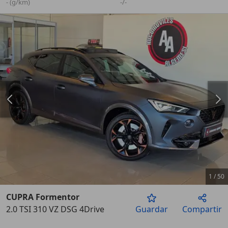
- (g/km)
-/-
1
/
50
CUPRA Formentor
2.0 TSI 310 VZ DSG 4Drive
Guardar
Compartir
Anterior
Sigu