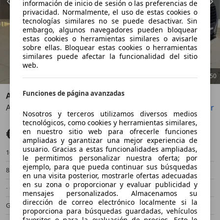
información de inicio de sesión o las preferencias de
privacidad. Normalmente, el uso de estas cookies o
tecnologías similares no se puede desactivar. Sin
embargo, algunos navegadores pueden bloquear
estas cookies o herramientas similares o avisarle
sobre ellas. Bloquear estas cookies o herramientas
similares puede afectar la funcionalidad del sitio
web.
1
/
50
Funciones de página avanzadas
Audi Q2
Advanced 30 TFSI 85kW (116CV)
Guardar
Compartir
Anterior
Sigu
Nosotros y terceros utilizamos diversos medios
tecnológicos, como cookies y herramientas similares,
€ 18.990
Sin comparación
en nuestro sitio web para ofrecerle funciones
ampliadas y garantizar una mejor experiencia de
usuario. Gracias a estas funcionalidades ampliadas,
104.000 km
01/2019
le permitimos personalizar nuestra oferta; por
ejemplo, para que pueda continuar sus búsquedas
85 kW (116 CV)
Ocasión
en una visita posterior, mostrarle ofertas adecuadas
en su zona o proporcionar y evaluar publicidad y
- (Propietarios)
Automático
mensajes personalizados. Almacenamos su
dirección de correo electrónico localmente si la
Gasolina
- (l/100 km)
proporciona para búsquedas guardadas, vehículos
favoritos o para la evaluación de precios. Esto le