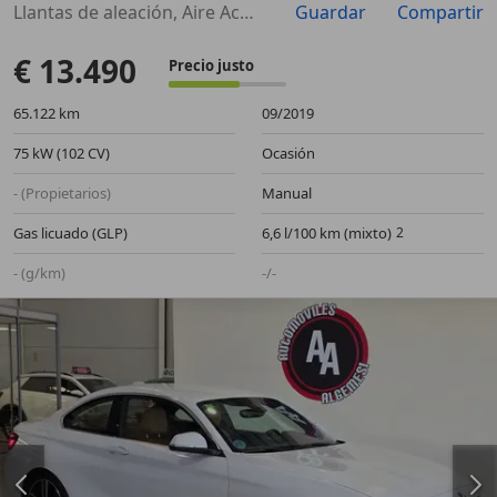
Llantas de aleación, Aire Acondicionado, Faros antiniebla, Airbags laterales, Airbag del conductor
Guardar
Compartir
€ 13.490
Precio justo
65.122 km
09/2019
75 kW (102 CV)
Ocasión
- (Propietarios)
Manual
Gas licuado (GLP)
6,6 l/100 km (mixto)
- (g/km)
-/-