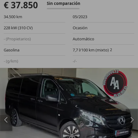
€ 37.850
Sin comparación
34.500 km
05/2023
228 kW (310 CV)
Ocasión
- (Propietarios)
Automático
Gasolina
7,7 l/100 km (mixto)
- (g/km)
-/-