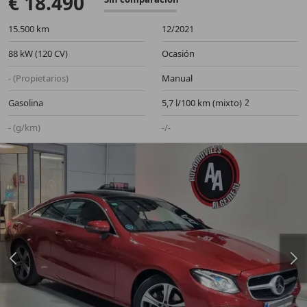
€ 18.490
15.500 km
12/2021
88 kW (120 CV)
Ocasión
- (Propietarios)
Manual
Gasolina
5,7 l/100 km (mixto)
- (g/km)
-/-