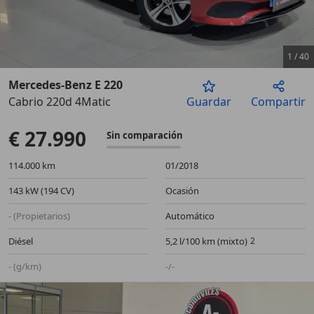
1
/
40
Mercedes-Benz E 220
Cabrio 220d 4Matic
Guardar
Compartir
Anterior
Sigu
€ 27.990
Sin comparación
114.000 km
01/2018
143 kW (194 CV)
Ocasión
- (Propietarios)
Automático
Diésel
5,2 l/100 km (mixto)
- (g/km)
-/-