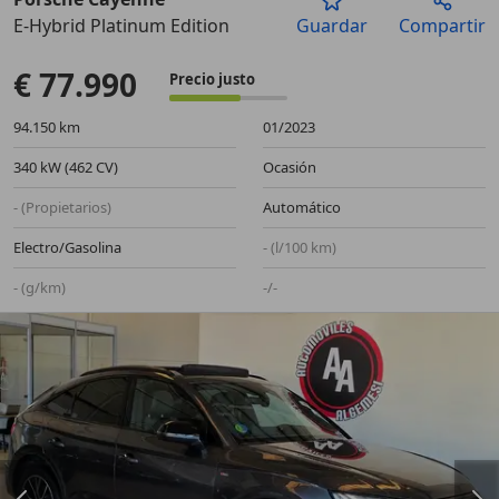
E-Hybrid Platinum Edition
Guardar
Compartir
Anterior
Sigu
€ 77.990
Precio justo
94.150 km
01/2023
340 kW (462 CV)
Ocasión
- (Propietarios)
Automático
Electro/Gasolina
- (l/100 km)
- (g/km)
-/-