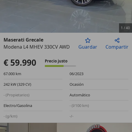
1
/
40
Maserati Grecale
Modena L4 MHEV 330CV AWD
Guardar
Compartir
Anterior
Sigu
€ 59.990
Precio justo
67.000 km
06/2023
242 kW (329 CV)
Ocasión
- (Propietarios)
Automático
Electro/Gasolina
- (l/100 km)
- (g/km)
-/-