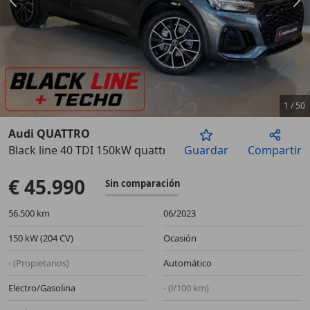
1
/
50
Audi QUATTRO
Black line 40 TDI 150kW quattro-ultra
Guardar
Compartir
Anterior
Sigu
€ 45.990
Sin comparación
56.500 km
06/2023
150 kW (204 CV)
Ocasión
- (Propietarios)
Automático
Electro/Gasolina
- (l/100 km)