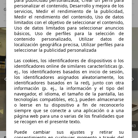
para publicidad personalizada, Crear un perfil para
personalizar el contenido, Desarrollo y mejora de los
Gasolina
6,9 l/100 km (mixto)
servicios, Medir el rendimiento de la publicidad,
Medir el rendimiento del contenido, Uso de datos
- (g/km)
-/-
limitados con el objetivo de seleccionar el contenido,
Uso de datos limitados para seleccionar anuncios
básicos, Uso de perfiles para la selección de
contenido personalizado, Utilizar datos de
localización geográfica precisa, Utilizar perfiles para
seleccionar la publicidad personalizada
Las cookies, los identificadores de dispositivos o los
identificadores online de similares características (p.
ej., los identificadores basados en inicio de sesión,
los identificadores asignados aleatoriamente, los
identificadores basados en la red), junto con otra
información (p. ej., la información y el tipo del
navegador, el idioma, el tamaño de la pantalla, las
tecnologías compatibles, etc.), pueden almacenarse
o leerse en tu dispositivo a fin de reconocerlo
siempre que se conecte a una aplicación o a una
página web para una o varias de los finalidades que
se recogen en el presente texto.
1
/
43
Puede cambiar sus ajustes y retirar su
consentimiento en cualquier momento a través del