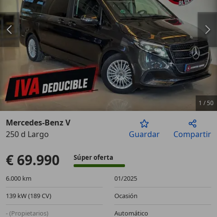
1
/
50
Mercedes-Benz V
250 d Largo
Guardar
Compartir
Anterior
Sigu
€ 69.990
Súper oferta
6.000 km
01/2025
139 kW (189 CV)
Ocasión
- (Propietarios)
Automático