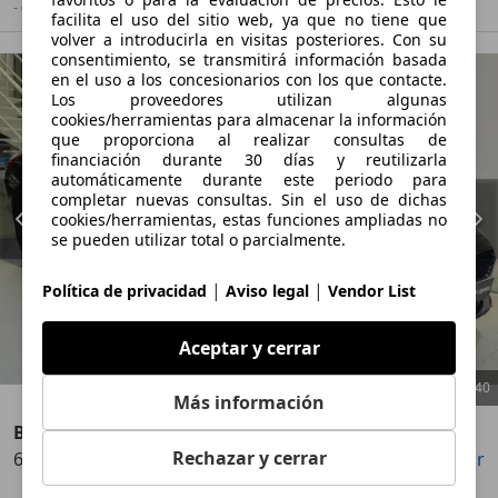
- (g/km)
-/-
facilita el uso del sitio web, ya que no tiene que
volver a introducirla en visitas posteriores. Con su
consentimiento, se transmitirá información basada
en el uso a los concesionarios con los que contacte.
Los proveedores utilizan algunas
cookies/herramientas para almacenar la información
que proporciona al realizar consultas de
financiación durante 30 días y reutilizarla
automáticamente durante este periodo para
completar nuevas consultas. Sin el uso de dichas
cookies/herramientas, estas funciones ampliadas no
se pueden utilizar total o parcialmente.
|
|
Política de privacidad
Aviso legal
Vendor List
Aceptar y cerrar
1
/
40
Más información
BMW Active Hybrid 7
Rechazar y cerrar
640d
Guardar
Compartir
Anterior
Sigu