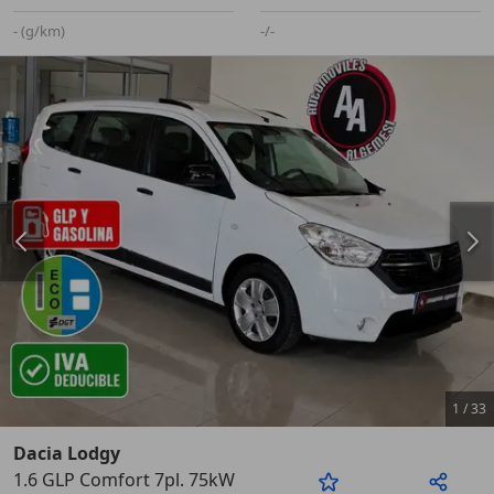
- (g/km)
-/-
1
/
33
Dacia Lodgy
1.6 GLP Comfort 7pl. 75kW
Anterior
Sigu