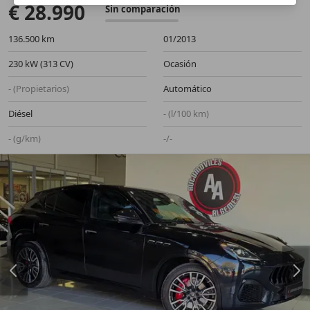
€ 28.990
Sin comparación
136.500 km
01/2013
230 kW (313 CV)
Ocasión
- (Propietarios)
Automático
Diésel
- (l/100 km)
- (g/km)
-/-