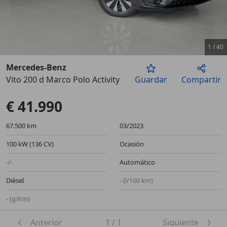
1
/
40
Mercedes-Benz
Vito 200 d Marco Polo Activity Largo
Guardar
Compartir
Anterior
Sigu
€ 41.990
67.500 km
03/2023
100 kW (136 CV)
Ocasión
-/-
Automático
Diésel
- (l/100 km)
- (g/km)
Anterior
1
/
1
Siguiente