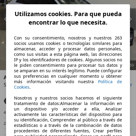
Utilizamos cookies. Para que pueda
encontrar lo que necesita.
Con su consentimiento, nosotros y nuestros 263
socios usamos cookies o tecnologías similares para
almacenar, acceder y procesar datos personales,
como sus visitas a esta página web, las direcciones
IP y los identificadores de cookies. Algunos socios no
le piden consentimiento para procesar tus datos y
1
/
50
se amparan en su interés legítimo. Puede configurar
sus preferencias en cualquier momento u obtener
Audi S3
más información visitando nuestra
Política de
Sportback 2.0 TFSI S tronic quattro 228kW
Guardar
Compartir
Anterior
Sigu
Cookies
.
€ 44.900
Nosotros y nuestros socios hacemos el siguiente
Precio justo
tratamiento de datos:Almacenar la información en
un dispositivo y/o acceder a ella, Analizar
41.000 km
09/2023
activamente las características del dispositivo para
su identificación, Comprender al público a través de
228 kW (310 CV)
Ocasión
estadísticas o a través de la combinación de datos
procedentes de diferentes fuentes, Crear perfiles
- (Propietarios)
Automático