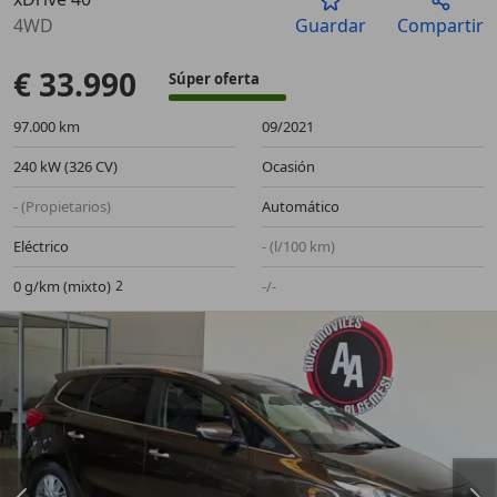
Anterior
Sigu
4WD
Guardar
Compartir
€ 33.990
Súper oferta
97.000 km
09/2021
240 kW (326 CV)
Ocasión
- (Propietarios)
Automático
Eléctrico
- (l/100 km)
0 g/km (mixto)
-/-