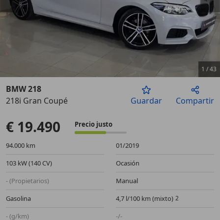
1
/
43
BMW 218
218i Gran Coupé
Guardar
Compartir
Anterior
Sigu
€ 19.490
Precio justo
94.000 km
01/2019
103 kW (140 CV)
Ocasión
- (Propietarios)
Manual
Gasolina
4,7 l/100 km (mixto)
- (g/km)
-/-