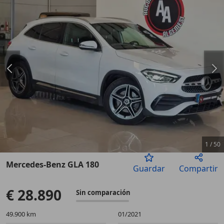
1
/
50
Mercedes-Benz GLA 180
Guardar
Compartir
Anterior
Sigu
€ 28.890
Sin comparación
49.900 km
01/2021