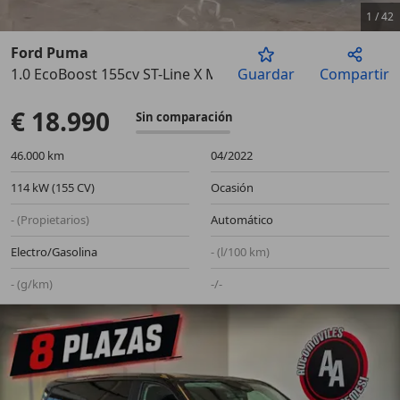
1
/
42
Ford Puma
1.0 EcoBoost 155cv ST-Line X MHEV Auto
Guardar
Compartir
Anterior
Sigu
€ 18.990
Sin comparación
46.000 km
04/2022
114 kW (155 CV)
Ocasión
- (Propietarios)
Automático
Electro/Gasolina
- (l/100 km)
- (g/km)
-/-