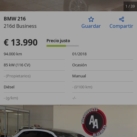
1
/
39
BMW 216
216d Business
Guardar
Compartir
Anterior
Sigu
€ 13.990
Precio justo
94.000 km
01/2018
85 kW (116 CV)
Ocasión
- (Propietarios)
Manual
Diésel
- (l/100 km)
- (g/km)
-/-