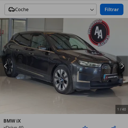
Coche
Filtrar
1
/
40
BMW iX
xDrive 40