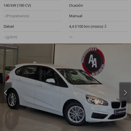
140 kW (190 CV)
Ocasión
- (Propietarios)
Manual
Diésel
4,4 l/100 km (mixto)
- (g/km)
-/-