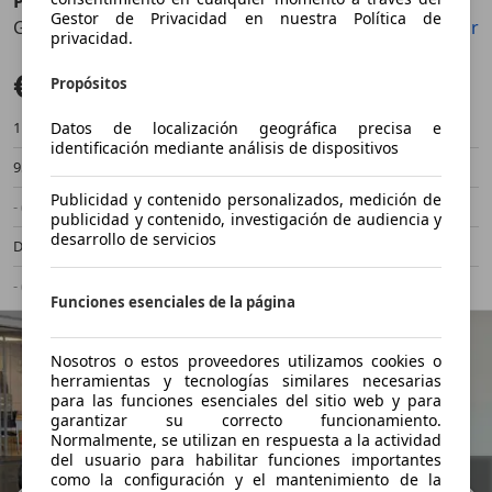
Peugeot Rifter
Gestor de Privacidad en nuestra Política de
GT Line Standard BlueHDi 96kW
Guardar
Compartir
Anterior
Sigu
privacidad.
€ 15.990
Precio justo
Propósitos
Datos de localización geográfica precisa e
111.000 km
01/2020
identificación mediante análisis de dispositivos
95 kW (129 CV)
Ocasión
Publicidad y contenido personalizados, medición de
- (Propietarios)
Manual
publicidad y contenido, investigación de audiencia y
desarrollo de servicios
Diésel
- (l/100 km)
- (g/km)
-/-
Funciones esenciales de la página
Nosotros o estos proveedores utilizamos cookies o
herramientas y tecnologías similares necesarias
para las funciones esenciales del sitio web y para
garantizar su correcto funcionamiento.
Normalmente, se utilizan en respuesta a la actividad
del usuario para habilitar funciones importantes
como la configuración y el mantenimiento de la