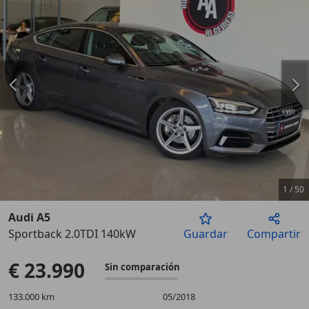
1
/
50
Audi A5
Sportback 2.0TDI 140kW
Guardar
Compartir
Anterior
Sigu
€ 23.990
Sin comparación
133.000 km
05/2018