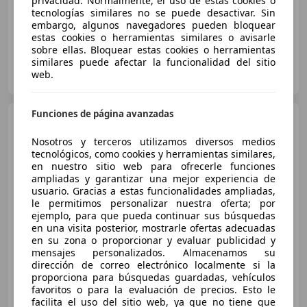
privacidad. Normalmente, el uso de estas cookies o
Asientos calef.
tecnologías similares no se puede desactivar. Sin
embargo, algunos navegadores pueden bloquear
estas cookies o herramientas similares o avisarle
sobre ellas. Bloquear estas cookies o herramientas
similares puede afectar la funcionalidad del sitio
OCASIONPLUS UTRERA
web.
ES-41710 UTRERA
Guar
Funciones de página avanzadas
Mazda 3
SportSedan 1.6 Style
Nosotros y terceros utilizamos diversos medios
tecnológicos, como cookies y herramientas similares,
en nuestro sitio web para ofrecerle funciones
ampliadas y garantizar una mejor experiencia de
€ 3.000
usuario. Gracias a estas funcionalidades ampliadas,
le permitimos personalizar nuestra oferta; por
Sin
comparación
ejemplo, para que pueda continuar sus búsquedas
en una visita posterior, mostrarle ofertas adecuadas
07/2010
300.000 km
Gasolina
77 kW (105 CV)
en su zona o proporcionar y evaluar publicidad y
mensajes personalizados. Almacenamos su
dirección de correo electrónico localmente si la
proporciona para búsquedas guardadas, vehículos
favoritos o para la evaluación de precios. Esto le
MULTI MARCA EL VALLE
facilita el uso del sitio web, ya que no tiene que
ES-28500 ARGANDA DEL REY