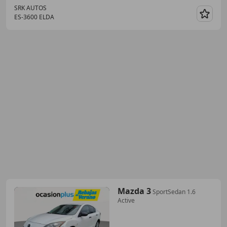
SRK AUTOS
ES-3600 ELDA
Guar
Mazda 3
SportSedan 1.6
Active