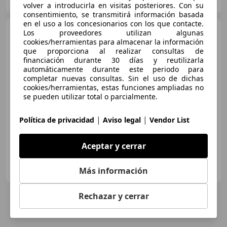
Guar
volver a introducirla en visitas posteriores. Con su
consentimiento, se transmitirá información basada
en el uso a los concesionarios con los que contacte.
Mazda 3
2.2 Luxury
Los proveedores utilizan algunas
cookies/herramientas para almacenar la información
que proporciona al realizar consultas de
financiación durante 30 días y reutilizarla
automáticamente durante este periodo para
€ 8.999
completar nuevas consultas. Sin el uso de dichas
cookies/herramientas, estas funciones ampliadas no
Sin
comparación
se pueden utilizar total o parcialmente.
04/2016
148.000 km
Diésel
110 kW (150 CV)
|
|
Política de privacidad
Aviso legal
Vendor List
Aceptar y cerrar
Automóviles Morcar
Más información
ES-23740 ANDUJAR
Guar
Rechazar y cerrar