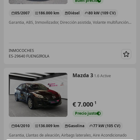
Buen
precio
05/2007
186.000 km
Diésel
80 kW (109 CV)
Garantia, ABS, Inmovilizador, Dirección asistida, Volante multifunción, Ventanas tintadas, Airbags laterales
INMOCOCHES
ES-29640 FUENGIROLA
Guar
Mazda 3
1.6 Active
€ 7.000
1
Precio
justo
04/2010
136.009 km
Gasolina
77 kW (105 CV)
Garantia, Llantas de aleación, Airbags laterales, Aire Acondicionado