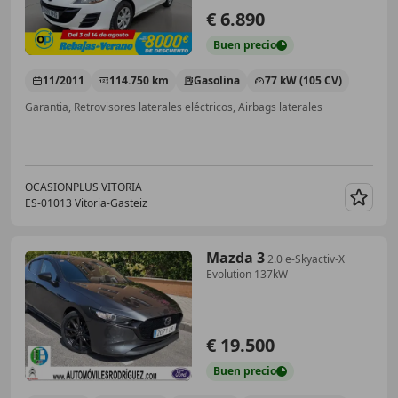
€ 6.890
Buen
precio
11/2011
114.750 km
Gasolina
77 kW (105 CV)
Garantia, Retrovisores laterales eléctricos, Airbags laterales
OCASIONPLUS VITORIA
ES-01013 Vitoria-Gasteiz
Guar
Mazda 3
2.0 e-Skyactiv-X
Evolution 137kW
€ 19.500
Buen
precio