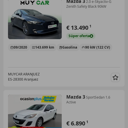
Mazda 3
2.0 e-Skyactiv-G
Zenith Safety Black 90kW
€ 13.490
1
Súper
oferta
09/2020
143.699 km
Gasolina
90 kW (122 CV)
MUYCAR ARANJUEZ
ES-28300 Aranjuez
Guar
Mazda 3
SportSedan 1.6
Active
€ 6.890
1