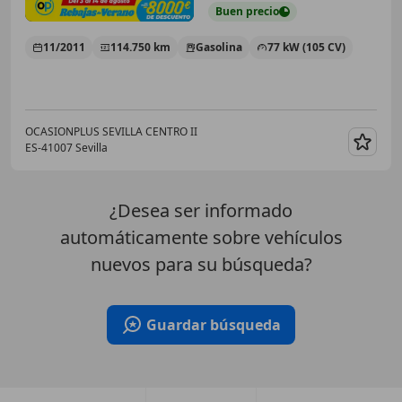
Buen
precio
11/2011
114.750 km
Gasolina
77 kW (105 CV)
OCASIONPLUS SEVILLA CENTRO II
ES-41007 Sevilla
Guar
¿Desea ser informado
automáticamente sobre vehículos
nuevos para su búsqueda?
Guardar búsqueda