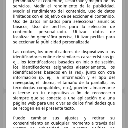
personalizar el contenido, Desarrollo y mejora de los
servicios, Medir el rendimiento de la publicidad,
Medir el rendimiento del contenido, Uso de datos
limitados con el objetivo de seleccionar el contenido,
Uso de datos limitados para seleccionar anuncios
€ 9.890
1
básicos, Uso de perfiles para la selección de
Precio
justo
contenido personalizado, Utilizar datos de
localización geográfica precisa, Utilizar perfiles para
seleccionar la publicidad personalizada
11/2013
166.151 km
Gasolina
74 kW (101 CV)
Garantia, Climatizador automático, Control de velocidad, Llantas de aleación, CD, Faros antiniebla, Airbags laterales
Las cookies, los identificadores de dispositivos o los
identificadores online de similares características (p.
ej., los identificadores basados en inicio de sesión,
los identificadores asignados aleatoriamente, los
identificadores basados en la red), junto con otra
OcasionPlus - Pamplona - Burlada
información (p. ej., la información y el tipo del
ES-31600 Burlada
navegador, el idioma, el tamaño de la pantalla, las
Guar
tecnologías compatibles, etc.), pueden almacenarse
o leerse en tu dispositivo a fin de reconocerlo
siempre que se conecte a una aplicación o a una
Mazda 3
SportSedan 1.6CRTD
página web para una o varias de los finalidades que
Style
se recogen en el presente texto.
Puede cambiar sus ajustes y retirar su
consentimiento en cualquier momento a través del
€ 7.600
1