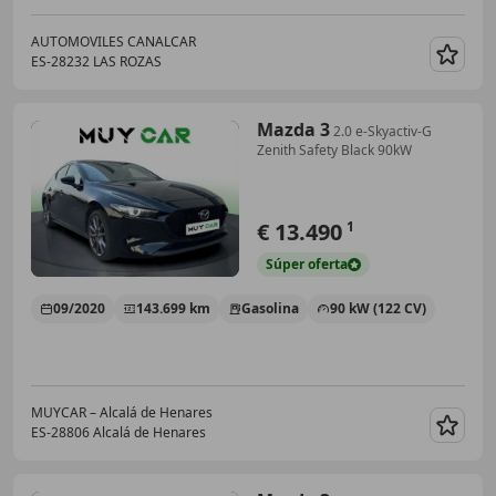
AUTOMOVILES CANALCAR
ES-28232 LAS ROZAS
Guar
Mazda 3
2.0 e-Skyactiv-G
Zenith Safety Black 90kW
€ 13.490
1
Súper
oferta
09/2020
143.699 km
Gasolina
90 kW (122 CV)
MUYCAR – Alcalá de Henares
ES-28806 Alcalá de Henares
Guar