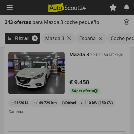
Saltar
al
contenido
343 ofertas
para Mazda 3 coche pequeño
principal
Filtrar
Mazda 3
España
Coche pe
4
Mazda 3
2.2 DE 150 MT Style
€ 9.450
Súper
oferta
01/2014
149.729 km
Diésel
110 kW (150 CV)
Garantia