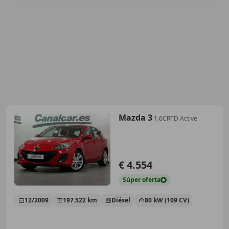
Mazda 3
1.6CRTD Active
€ 4.554
Súper
oferta
12/2009
197.522 km
Diésel
80 kW (109 CV)