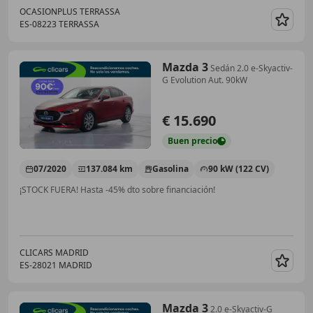
OCASIONPLUS TERRASSA
ES-08223 TERRASSA
Guar
Mazda 3
Sedán 2.0 e-Skyactiv-
G Evolution Aut. 90kW
€ 15.690
Buen
precio
07/2020
137.084 km
Gasolina
90 kW (122 CV)
¡STOCK FUERA! Hasta -45% dto sobre financiación!
CLICARS MADRID
ES-28021 MADRID
Guar
Mazda 3
2.0 e-Skyactiv-G