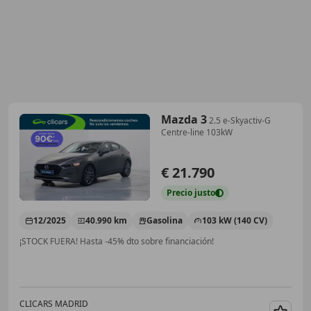
Mazda 3
2.5 e-Skyactiv-G
Centre-line 103kW
€ 21.790
Precio
justo
12/2025
40.990 km
Gasolina
103 kW (140 CV)
¡STOCK FUERA! Hasta -45% dto sobre financiación!
CLICARS MADRID