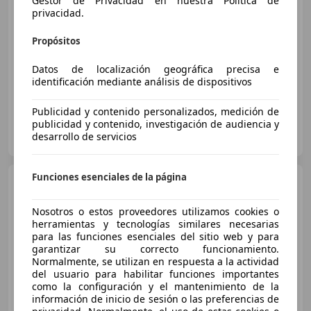
Gestor de Privacidad en nuestra Política de
privacidad.
Sin
comparación
Propósitos
07/2010
111.289 km
Diésel
80 kW (109 CV)
Garantia, Aire Acondicionado, Llantas de aleación, Retrovisores laterales eléctricos, Airbags laterales, Climatizador automático, ABS, Cierre centralizado
Datos de localización geográfica precisa e
identificación mediante análisis de dispositivos
Publicidad y contenido personalizados, medición de
publicidad y contenido, investigación de audiencia y
OCASIONPLUS CASTELLON
desarrollo de servicios
ES-12006 CASTELLON
Guar
Funciones esenciales de la página
Mazda 3
2.0 e-Skyactiv-G
Homura 90kW
Nosotros o estos proveedores utilizamos cookies o
herramientas y tecnologías similares necesarias
para las funciones esenciales del sitio web y para
€ 20.436
1
garantizar su correcto funcionamiento.
Normalmente, se utilizan en respuesta a la actividad
Sin
comparación
del usuario para habilitar funciones importantes
como la configuración y el mantenimiento de la
05/2022
70.857 km
Gasolina
90 kW (122 CV)
información de inicio de sesión o las preferencias de