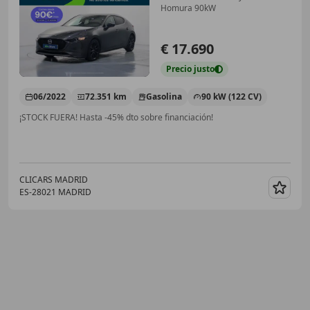
Homura 90kW
€ 17.690
Precio
justo
06/2022
72.351 km
Gasolina
90 kW (122 CV)
¡STOCK FUERA! Hasta -45% dto sobre financiación!
CLICARS MADRID
ES-28021 MADRID
Guar