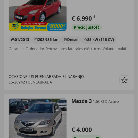
€ 6.990
1
Precio
justo
01/2013
202.936 km
Diésel
85 kW (116 CV)
Garantia, Ordenador, Retrovisores laterales eléctricos, Volante multifunción, MP3
OCASIONPLUS FUENLABRADA-EL NARANJO
ES-28942 FUENLABRADA
Guar
Mazda 3
1.6CRTD Active
€ 4.000