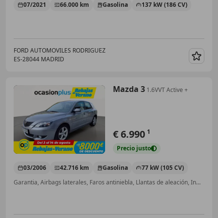
07/2021
66.000 km
Gasolina
137 kW (186 CV)
FORD AUTOMOVILES RODRIGUEZ
ES-28044 MADRID
Guar
Mazda 3
1.6VVT Active +
€ 6.990
1
Precio
justo
03/2006
42.716 km
Gasolina
77 kW (105 CV)
Garantia, Airbags laterales, Faros antiniebla, Llantas de aleación, Inmovilizador, Volante multifunción, Climatizador automático, Ventanas tintadas