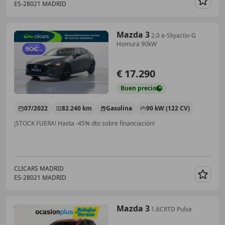
ES-28021 MADRID
Guar
Mazda 3
2.0 e-Skyactiv-G
Homura 90kW
€ 17.290
Buen
precio
07/2022
82.240 km
Gasolina
90 kW (122 CV)
¡STOCK FUERA! Hasta -45% dto sobre financiación!
CLICARS MADRID
ES-28021 MADRID
Guar
Mazda 3
1.6CRTD Pulse