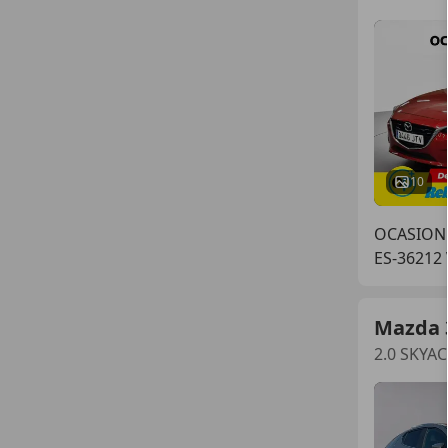
10
OCASION
ES-36212
Mazda 
2.0 SKYA