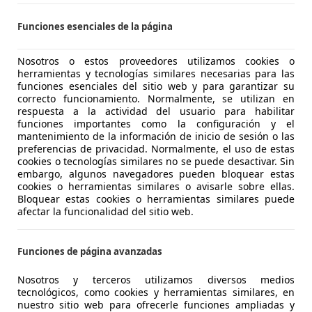
Funciones esenciales de la página
3
0 MT Luxury
Nosotros o estos proveedores utilizamos cookies o
herramientas y tecnologías similares necesarias para las
€ 10.590
funciones esenciales del sitio web y para garantizar su
Súper
oferta
correcto funcionamiento. Normalmente, se utilizan en
respuesta a la actividad del usuario para habilitar
funciones importantes como la configuración y el
mantenimiento de la información de inicio de sesión o las
preferencias de privacidad. Normalmente, el uso de estas
cookies o tecnologías similares no se puede desactivar. Sin
embargo, algunos navegadores pueden bloquear estas
cookies o herramientas similares o avisarle sobre ellas.
05/2015
136.520 km
Di
Bloquear estas cookies o herramientas similares puede
afectar la funcionalidad del sitio web.
 OURENSE
 Ourense
Funciones de página avanzadas
Nosotros y terceros utilizamos diversos medios
3
tecnológicos, como cookies y herramientas similares, en
nuestro sitio web para ofrecerle funciones ampliadas y
Luxury