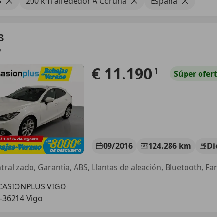
3
200 km alrededor A Coruña
España
3
y
€ 11.190
1
Súper
ofer
09/2016
124.286 km
Di
CASIONPLUS VIGO
-36214 Vigo