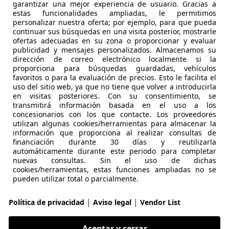
garantizar una mejor experiencia de usuario. Gracias a
estas funcionalidades ampliadas, le permitimos
€ 12.990
1
Precio
just
personalizar nuestra oferta; por ejemplo, para que pueda
continuar sus búsquedas en una visita posterior, mostrarle
ofertas adecuadas en su zona o proporcionar y evaluar
publicidad y mensajes personalizados. Almacenamos su
dirección de correo electrónico localmente si la
proporciona para búsquedas guardadas, vehículos
favoritos o para la evaluación de precios. Esto le facilita el
uso del sitio web, ya que no tiene que volver a introducirla
en visitas posteriores. Con su consentimiento, se
11/2016
111.178 km
Di
transmitirá información basada en el uso a los
concesionarios con los que contacte. Los proveedores
PLUS VIGO CARAMUXO
utilizan algunas cookies/herramientas para almacenar la
 VIGO
información que proporciona al realizar consultas de
financiación durante 30 días y reutilizarla
automáticamente durante este periodo para completar
nuevas consultas. Sin el uso de dichas
3
cookies/herramientas, estas funciones ampliadas no se
pueden utilizar total o parcialmente.
CTIV-G 88KW EVOLUTION
€ 14.990
|
|
Política de privacidad
Aviso legal
Vendor List
Buen
precio
Aceptar y cerrar