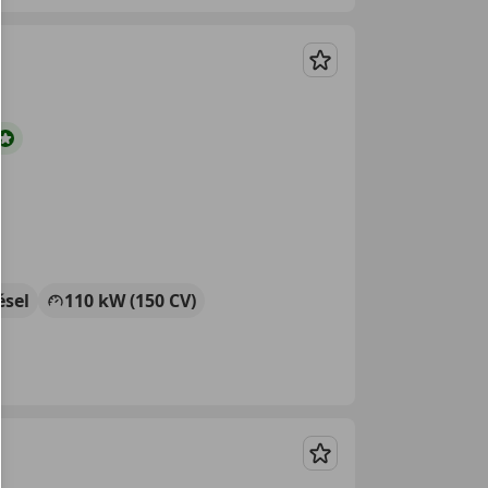
Guardar
ésel
110 kW (150 CV)
Guardar