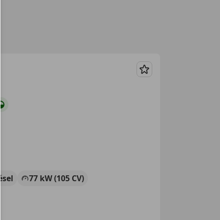
Guardar
ésel
77 kW (105 CV)