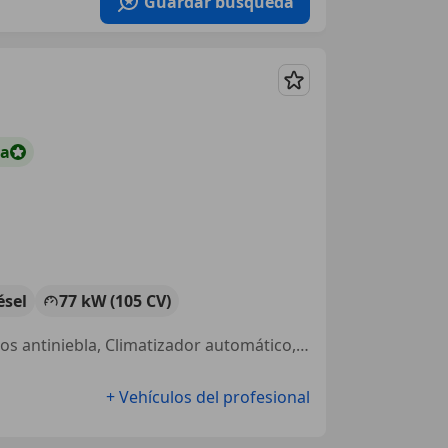
Guardar búsqueda
Guardar
ta
ésel
77 kW (105 CV)
Cierre centralizado, Garantia, ABS, Llantas de aleación, Bluetooth, Faros antiniebla, Climatizador automático, Dirección asistida
+ Vehículos del profesional