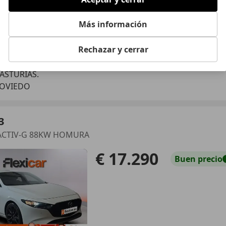
Más información
Rechazar y cerrar
07/2019
79.990 km
Ele
 ASTURIAS.
 OVIEDO
3
YACTIV-G 88KW HOMURA
€ 17.290
Buen
precio