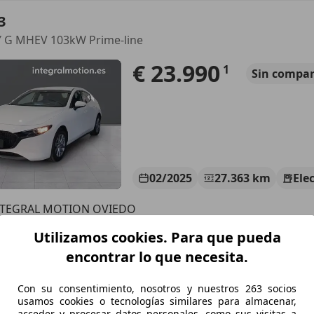
3
Y G MHEV 103kW Prime-line
€ 23.990
1
Sin
compar
02/2025
27.363 km
Ele
NTEGRAL MOTION OVIEDO
-33199 Oviedo
Utilizamos cookies. Para que pueda
encontrar lo que necesita.
3
Con su consentimiento, nosotros y nuestros 263 socios
6CRTD Mirai Mirai
usamos cookies o tecnologías similares para almacenar,
acceder y procesar datos personales, como sus visitas a