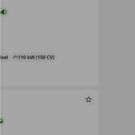
o
ésel
110 kW (150 CV)
Guardar