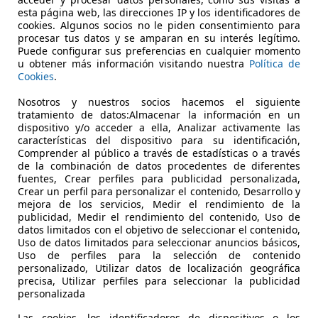
€ 8.600
Precio
justo
esta página web, las direcciones IP y los identificadores de
cookies. Algunos socios no le piden consentimiento para
procesar tus datos y se amparan en su interés legítimo.
Puede configurar sus preferencias en cualquier momento
u obtener más información visitando nuestra
Política de
Cookies
.
Nosotros y nuestros socios hacemos el siguiente
tratamiento de datos:Almacenar la información en un
09/2013
140.000 km
Di
dispositivo y/o acceder a ella, Analizar activamente las
características del dispositivo para su identificación,
Comprender al público a través de estadísticas o a través
de la combinación de datos procedentes de diferentes
 A Coruña
fuentes, Crear perfiles para publicidad personalizada,
Crear un perfil para personalizar el contenido, Desarrollo y
mejora de los servicios, Medir el rendimiento de la
publicidad, Medir el rendimiento del contenido, Uso de
datos limitados con el objetivo de seleccionar el contenido,
Uso de datos limitados para seleccionar anuncios básicos,
Uso de perfiles para la selección de contenido
personalizado, Utilizar datos de localización geográfica
precisa, Utilizar perfiles para seleccionar la publicidad
personalizada
Las cookies, los identificadores de dispositivos o los