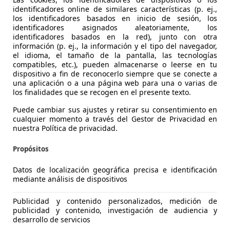
identificadores online de similares características (p. ej.,
los identificadores basados en inicio de sesión, los
identificadores asignados aleatoriamente, los
identificadores basados en la red), junto con otra
información (p. ej., la información y el tipo del navegador,
el idioma, el tamaño de la pantalla, las tecnologías
compatibles, etc.), pueden almacenarse o leerse en tu
3
dispositivo a fin de reconocerlo siempre que se conecte a
una aplicación o a una página web para una o varias de
y 77kW
los finalidades que se recogen en el presente texto.
€ 11.790
Buen
precio
Puede cambiar sus ajustes y retirar su consentimiento en
cualquier momento a través del Gestor de Privacidad en
nuestra Política de privacidad.
Propósitos
Datos de localización geográfica precisa e identificación
mediante análisis de dispositivos
08/2017
113.176 km
Di
Publicidad y contenido personalizados, medición de
A Coruña - Parque de Vioño
publicidad y contenido, investigación de audiencia y
desarrollo de servicios
 A Coruña