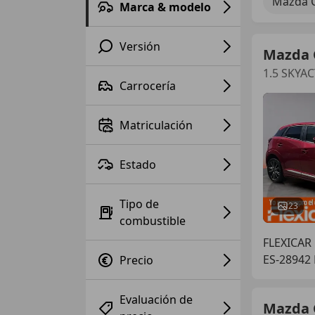
Mazda 
Marca & modelo
Versión
Mazda 
1.5 SKYA
Carrocería
Matriculación
Estado
Tipo de
23
combustible
FLEXICAR
ES-28942
Precio
Evaluación de
Mazda 