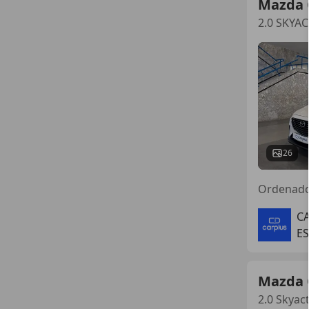
Mazda 
2.0 SKYA
26
Ordenad
C
E
Mazda 
2.0 Skyac