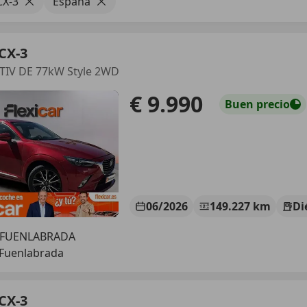
CX-3
España
CX-3
CTIV DE 77kW Style 2WD
€ 9.990
Buen
precio
06/2026
149.227 km
Di
 FUENLABRADA
 Fuenlabrada
CX-3