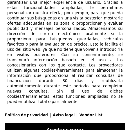
CX-3
garantizar una mejor experiencia de usuario. Gracias a
estas funcionalidades ampliadas, le permitimos
CTIV GE 88kW Luxury 2WD
personalizar nuestra oferta; por ejemplo, para que pueda
continuar sus búsquedas en una visita posterior, mostrarle
€ 14.490
Precio
justo
ofertas adecuadas en su zona o proporcionar y evaluar
publicidad y mensajes personalizados. Almacenamos su
dirección de correo electrónico localmente si la
proporciona para búsquedas guardadas, vehículos
favoritos o para la evaluación de precios. Esto le facilita el
uso del sitio web, ya que no tiene que volver a introducirla
en visitas posteriores. Con su consentimiento, se
transmitirá información basada en el uso a los
concesionarios con los que contacte. Los proveedores
03/2018
93.000 km
Gas
utilizan algunas cookies/herramientas para almacenar la
información que proporciona al realizar consultas de
or
financiación durante 30 días y reutilizarla
automáticamente durante este periodo para completar
ARPLUS MALAGA
nuevas consultas. Sin el uso de dichas
cookies/herramientas, estas funciones ampliadas no se
S-29004 MALAGA
pueden utilizar total o parcialmente.
|
|
Política de privacidad
Aviso legal
Vendor List
CX-3
tiv-G Zenith 2WD 89kW
Aceptar y cerrar