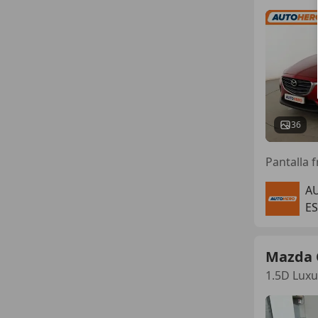
36
A
ES
Mazda 
1.5D Lux