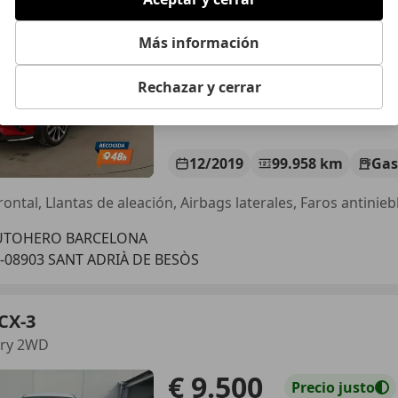
€ 15.428
Precio
justo
Más información
Rechazar y cerrar
12/2019
99.958 km
Gas
UTOHERO BARCELONA
-08903 SANT ADRIÀ DE BESÒS
CX-3
ury 2WD
€ 9.500
Precio
justo