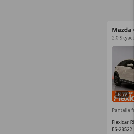
Mazda 
2.0 Skyac
39
Flexicar R
ES-28522 