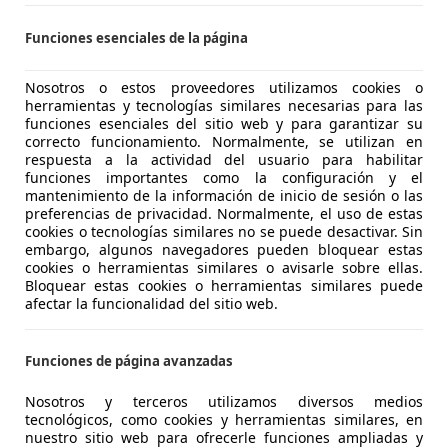
Funciones esenciales de la página
CX-3
20CV 2WD MT LUXURY
Nosotros o estos proveedores utilizamos cookies o
herramientas y tecnologías similares necesarias para las
€ 13.500
funciones esenciales del sitio web y para garantizar su
Precio
justo
correcto funcionamiento. Normalmente, se utilizan en
respuesta a la actividad del usuario para habilitar
funciones importantes como la configuración y el
mantenimiento de la información de inicio de sesión o las
preferencias de privacidad. Normalmente, el uso de estas
cookies o tecnologías similares no se puede desactivar. Sin
embargo, algunos navegadores pueden bloquear estas
cookies o herramientas similares o avisarle sobre ellas.
09/2016
116.700 km
Ga
Bloquear estas cookies o herramientas similares puede
afectar la funcionalidad del sitio web.
anas tintadas, Airbags laterales, Control de velocidad, Faros
upo de Santiago Automoción
Funciones de página avanzadas
S-09007 BURGOS
Nosotros y terceros utilizamos diversos medios
tecnológicos, como cookies y herramientas similares, en
nuestro sitio web para ofrecerle funciones ampliadas y