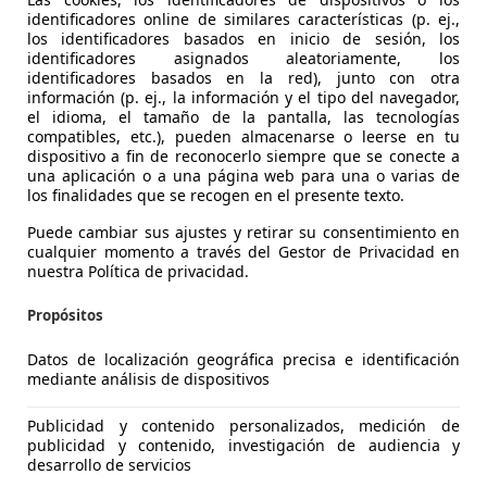
identificadores online de similares características (p. ej.,
los identificadores basados en inicio de sesión, los
identificadores asignados aleatoriamente, los
identificadores basados en la red), junto con otra
información (p. ej., la información y el tipo del navegador,
CX-3
el idioma, el tamaño de la pantalla, las tecnologías
tiv-G Zenith 2WD Aut. 89kW
compatibles, etc.), pueden almacenarse o leerse en tu
dispositivo a fin de reconocerlo siempre que se conecte a
€ 15.490
una aplicación o a una página web para una o varias de
Buen
precio
los finalidades que se recogen en el presente texto.
Puede cambiar sus ajustes y retirar su consentimiento en
cualquier momento a través del Gestor de Privacidad en
nuestra Política de privacidad.
Propósitos
03/2019
56.550 km
Gas
Datos de localización geográfica precisa e identificación
mediante análisis de dispositivos
Publicidad y contenido personalizados, medición de
ivas - Centro
publicidad y contenido, investigación de audiencia y
desarrollo de servicios
Rivas Vaciamadrid