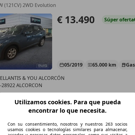
W (121CV) 2WD Evolution
€ 13.490
Súper
oferta
05/2019
65.000 km
Gas
TELLANTIS & YOU ALCORCÓN
S-28922 ALCORCON
Utilizamos cookies. Para que pueda
CX-3
encontrar lo que necesita.
W (121CV) 2WD Evolution
Con su consentimiento, nosotros y nuestros 263 socios
€ 13.490
Súper
oferta
usamos cookies o tecnologías similares para almacenar,
acceder y procesar datos personales, como sus visitas a