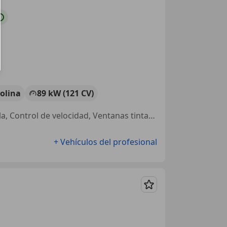
olina
89 kW (121 CV)
Pantalla frontal, Llantas de aleación, Airbags laterales, Faros antiniebla, Control de velocidad, Ventanas tintadas, Climatizador automático, ABS
+ Vehículos del profesional
Guardar