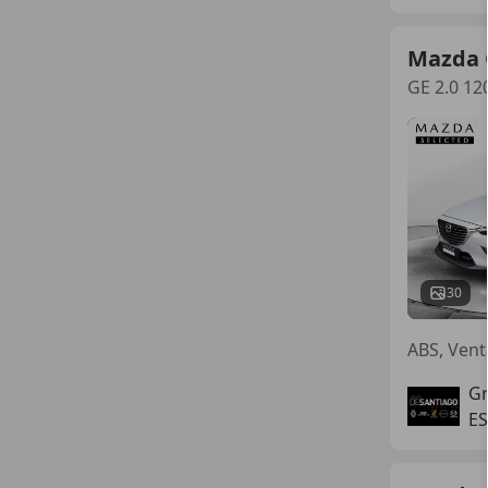
Mazda 
GE 2.0 1
30
ABS, Vent
Gr
E