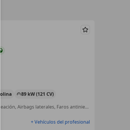
Guardar
olina
89 kW (121 CV)
Pantalla frontal, Control de distancia, Ventanas tintadas, Llantas de aleación, Airbags laterales, Faros antiniebla, Climatizador automático, ABS
+ Vehículos del profesional