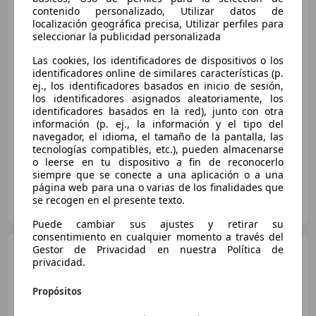
contenido personalizado, Utilizar datos de
Jeep Compass
eHybrid 1.5
localización geográfica precisa, Utilizar perfiles para
MHEV 130HP North Star DCT
seleccionar la publicidad personalizada
Las cookies, los identificadores de dispositivos o los
identificadores online de similares características (p.
€ 30.990
ej., los identificadores basados en inicio de sesión,
los identificadores asignados aleatoriamente, los
Sin
comparación
identificadores basados en la red), junto con otra
información (p. ej., la información y el tipo del
03/2026
645 km
Electro/Gasolina
96 kW (131 CV)
navegador, el idioma, el tamaño de la pantalla, las
tecnologías compatibles, etc.), pueden almacenarse
o leerse en tu dispositivo a fin de reconocerlo
siempre que se conecte a una aplicación o a una
página web para una o varias de los finalidades que
FLEXICAR ALICANTE.
se recogen en el presente texto.
ES-03007 ALICANTE
Guar
Puede cambiar sus ajustes y retirar su
consentimiento en cualquier momento a través del
Jeep Compass
Gestor de Privacidad en nuestra Política de
1.2 MHEV
privacidad.
First Edition 107KW
Propósitos
€ 35.990