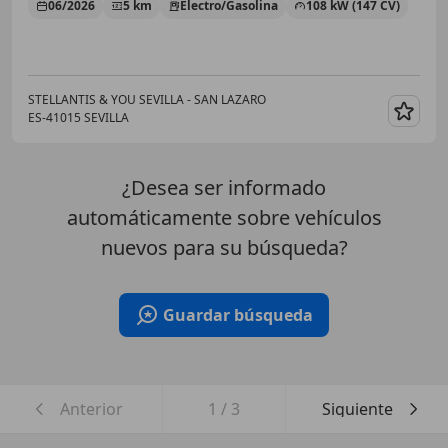
06/2026
5 km
Electro/Gasolina
108 kW (147 CV)
STELLANTIS & YOU SEVILLA - SAN LAZARO
ES-41015 SEVILLA
Guar
¿Desea ser informado
automáticamente sobre vehículos
nuevos para su búsqueda?
Guardar búsqueda
Anterior
1
/
3
Siguiente