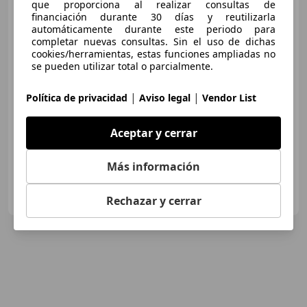
que proporciona al realizar consultas de
Jeep Compass
BEV First
financiación durante 30 días y reutilizarla
Edition 155KW 74Kwh
automáticamente durante este periodo para
completar nuevas consultas. Sin el uso de dichas
cookies/herramientas, estas funciones ampliadas no
se pueden utilizar total o parcialmente.
€ 35.990
1
Sin
comparación
|
|
Política de privacidad
Aviso legal
Vendor List
03/2026
2 km
Eléctrico
155 kW (211 CV)
Aceptar y cerrar
Más información
EASO CAR OCASION
ES-20180 DONOSTI
Rechazar y cerrar
Guar