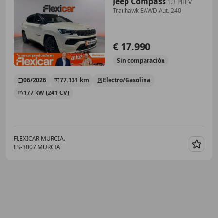
Jeep Compass
1.3 PHEV
Trailhawk EAWD Aut. 240
€ 17.990
Sin
comparación
06/2026
77.131 km
Electro/Gasolina
177 kW (241 CV)
FLEXICAR MURCIA.
ES-3007 MURCIA
Guar