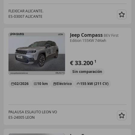
FLEXICAR ALICANTE.
ES-03007 ALICANTE
Guar
Jeep Compass
BEV First
Edition 155KW 74Kwh
€ 33.200
1
Sin
comparación
02/2026
10 km
Eléctrico
155 kW (211 CV)
PALAUSA ESLAUTO LEON VO
ES-24005 LEON
Guar