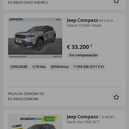
ES-08020 SANT ANDREU
Guar
Jeep Compass
BEV First
Edition 155KW 74Kwh
€ 33.200
1
Sin
comparación
02/2026
10 km
Eléctrico
155 kW (211 CV)
PALAUSA ZAMORA VO
ES-49024 ZAMORA
Guar
Jeep Compass
1.5 MHEV
North Star FWD DCT