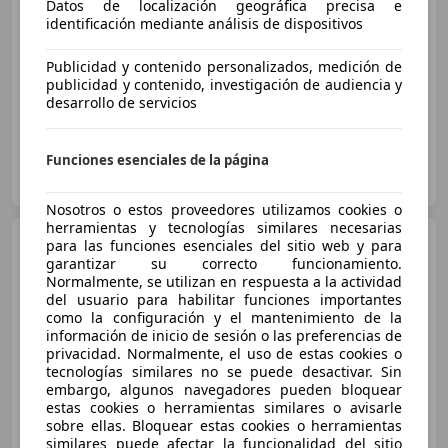
Datos de localización geográfica precisa e
identificación mediante análisis de dispositivos
Sin
comparación
Publicidad y contenido personalizados, medición de
03/2026
5 km
Gasolina
107 kW (145 CV)
publicidad y contenido, investigación de audiencia y
desarrollo de servicios
Funciones esenciales de la página
AUTOMOVILES CERVERA MADRID
ES-28729 Venturada
Guar
Nosotros o estos proveedores utilizamos cookies o
herramientas y tecnologías similares necesarias
Jeep Compass
eHybrid 1.5
para las funciones esenciales del sitio web y para
MHEV 130HP North Star DCT
garantizar su correcto funcionamiento.
Normalmente, se utilizan en respuesta a la actividad
del usuario para habilitar funciones importantes
como la configuración y el mantenimiento de la
€ 30.990
información de inicio de sesión o las preferencias de
privacidad. Normalmente, el uso de estas cookies o
Sin
comparación
tecnologías similares no se puede desactivar. Sin
embargo, algunos navegadores pueden bloquear
03/2026
645 km
Electro/Gasolina
96 kW (131 CV)
estas cookies o herramientas similares o avisarle
sobre ellas. Bloquear estas cookies o herramientas
similares puede afectar la funcionalidad del sitio