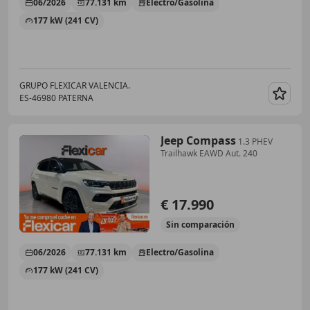
06/2026
77.131 km
Electro/Gasolina
177 kW (241 CV)
GRUPO FLEXICAR VALENCIA.
ES-46980 PATERNA
Guar
Jeep Compass
1.3 PHEV
Trailhawk EAWD Aut. 240
€ 17.990
Sin
comparación
06/2026
77.131 km
Electro/Gasolina
177 kW (241 CV)