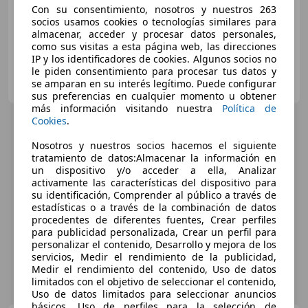
05/2026
5 km
Eléctrico
155 kW (211 CV)
Con su consentimiento, nosotros y nuestros 263
socios usamos cookies o tecnologías similares para
almacenar, acceder y procesar datos personales,
como sus visitas a esta página web, las direcciones
IP y los identificadores de cookies. Algunos socios no
le piden consentimiento para procesar tus datos y
AUTOMOVILES CERVERA MADRID
se amparan en su interés legítimo. Puede configurar
ES-28729 Venturada
Guar
sus preferencias en cualquier momento u obtener
más información visitando nuestra
Política de
Cookies
.
Nosotros y nuestros socios hacemos el siguiente
tratamiento de datos:Almacenar la información en
un dispositivo y/o acceder a ella, Analizar
activamente las características del dispositivo para
su identificación, Comprender al público a través de
estadísticas o a través de la combinación de datos
procedentes de diferentes fuentes, Crear perfiles
para publicidad personalizada, Crear un perfil para
personalizar el contenido, Desarrollo y mejora de los
servicios, Medir el rendimiento de la publicidad,
Medir el rendimiento del contenido, Uso de datos
limitados con el objetivo de seleccionar el contenido,
Uso de datos limitados para seleccionar anuncios
básicos, Uso de perfiles para la selección de