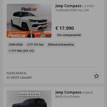
Jeep Compass
1.3 PHEV
Trailhawk EAWD Aut. 240
€ 17.990
Sin
comparación
06/2026
77.131 km
Electro/Gasolina
177 kW (241 CV)
FLEXICAR BCN.
ES-08205 Sabadell
Guar
Jeep Compass
eHybrid
MHEV First Edition