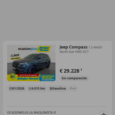
Jeep Compass
1.5 MHEV
North Star FWD DCT
€ 29.228
1
Sin
comparación
01/2026
4.015 km
Gasolina
-/-
OCASIONPLUS LA MAQUINISTA II