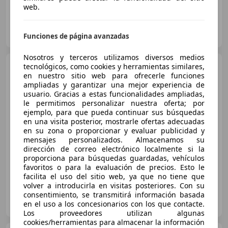
web.
FLEXICAR ASTURIAS.
ES-33010 OVIEDO
Guar
Funciones de página avanzadas
Nosotros y terceros utilizamos diversos medios
Jeep Compass
tecnológicos, como cookies y herramientas similares,
Altitude e-
en nuestro sitio web para ofrecerle funciones
Hybrid 145 CV
ampliadas y garantizar una mejor experiencia de
usuario. Gracias a estas funcionalidades ampliadas,
le permitimos personalizar nuestra oferta; por
€ 33.900
ejemplo, para que pueda continuar sus búsquedas
en una visita posterior, mostrarle ofertas adecuadas
Sin
comparación
en su zona o proporcionar y evaluar publicidad y
mensajes personalizados. Almacenamos su
01/2026
27 km
Electro/Gasolina
107 kW (145 CV)
dirección de correo electrónico localmente si la
proporciona para búsquedas guardadas, vehículos
favoritos o para la evaluación de precios. Esto le
facilita el uso del sitio web, ya que no tiene que
volver a introducirla en visitas posteriores. Con su
consentimiento, se transmitirá información basada
DRIVIM
en el uso a los concesionarios con los que contacte.
ES-08915 BADALONA
Guar
Los proveedores utilizan algunas
cookies/herramientas para almacenar la información