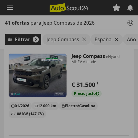
Saltar
al
contenido
41 ofertas
para Jeep Compass de 2026
principal
Filtrar
Jeep Compass
España
Año 
5
Jeep Compass
eHybrid
MHEV Altitude
€ 31.500
1
Precio
justo
01/2026
12.000 km
Electro/Gasolina
108 kW (147 CV)