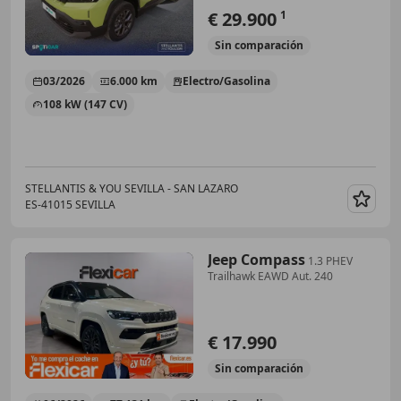
€ 29.900
1
Sin
comparación
03/2026
6.000 km
Electro/Gasolina
108 kW (147 CV)
STELLANTIS & YOU SEVILLA - SAN LAZARO
ES-41015 SEVILLA
Guar
Jeep Compass
1.3 PHEV
Trailhawk EAWD Aut. 240
€ 17.990
Sin
comparación