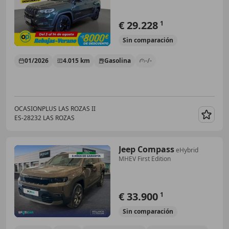
€ 29.228
1
Sin
comparación
01/2026
4.015 km
Gasolina
-/-
OCASIONPLUS LAS ROZAS II
ES-28232 LAS ROZAS
Guar
Jeep Compass
eHybrid
MHEV First Edition
€ 33.900
1
Sin
comparación