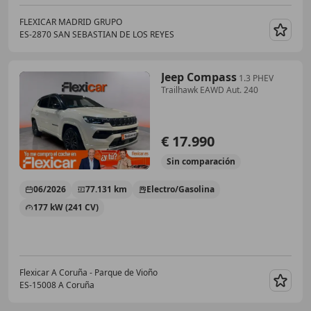
FLEXICAR MADRID GRUPO
ES-2870 SAN SEBASTIAN DE LOS REYES
Guar
Jeep Compass
1.3 PHEV
Trailhawk EAWD Aut. 240
€ 17.990
Sin
comparación
06/2026
77.131 km
Electro/Gasolina
177 kW (241 CV)
Flexicar A Coruña - Parque de Vioño
ES-15008 A Coruña
Guar