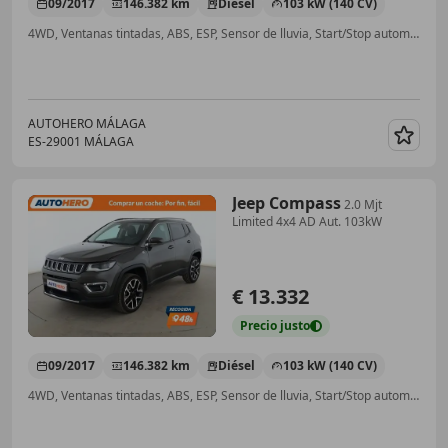
09/2017
146.382 km
Diésel
103 kW (140 CV)
4WD, Ventanas tintadas, ABS, ESP, Sensor de lluvia, Start/Stop automático, Faros antiniebla, Bluetooth
AUTOHERO MÁLAGA
ES-29001 MÁLAGA
Guar
Jeep Compass
2.0 Mjt
Limited 4x4 AD Aut. 103kW
€ 13.332
Precio
justo
09/2017
146.382 km
Diésel
103 kW (140 CV)
4WD, Ventanas tintadas, ABS, ESP, Sensor de lluvia, Start/Stop automático, Faros antiniebla, Bluetooth