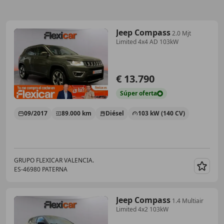
Jeep Compass
2.0 Mjt
Limited 4x4 AD 103kW
€ 13.790
Súper
oferta
09/2017
89.000 km
Diésel
103 kW (140 CV)
GRUPO FLEXICAR VALENCIA.
ES-46980 PATERNA
Guar
Jeep Compass
1.4 Multiair
Limited 4x2 103kW