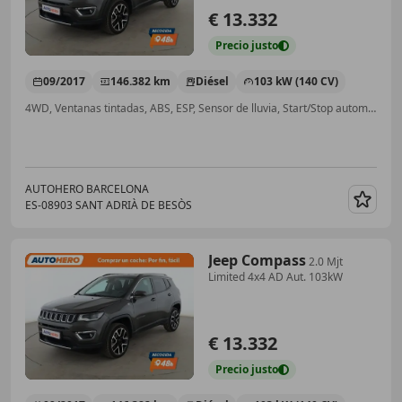
€ 13.332
Precio
justo
09/2017
146.382 km
Diésel
103 kW (140 CV)
4WD, Ventanas tintadas, ABS, ESP, Sensor de lluvia, Start/Stop automático, Faros antiniebla, Bluetooth
AUTOHERO BARCELONA
ES-08903 SANT ADRIÀ DE BESÒS
Guar
Jeep Compass
2.0 Mjt
Limited 4x4 AD Aut. 103kW
€ 13.332
Precio
justo