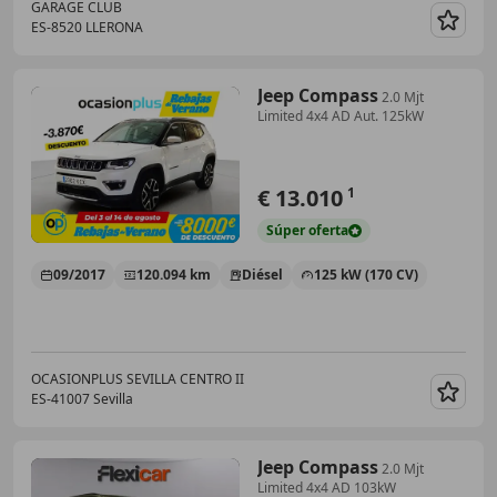
GARAGE CLUB
ES-8520 LLERONA
Guar
Jeep Compass
2.0 Mjt
Limited 4x4 AD Aut. 125kW
€ 13.010
1
Súper
oferta
09/2017
120.094 km
Diésel
125 kW (170 CV)
OCASIONPLUS SEVILLA CENTRO II
ES-41007 Sevilla
Guar
Jeep Compass
2.0 Mjt
Limited 4x4 AD 103kW