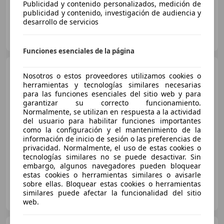
Publicidad y contenido personalizados, medición de
publicidad y contenido, investigación de audiencia y
desarrollo de servicios
OCASIONPLUS TUDELA
ES-31500 Tudela
Guar
Funciones esenciales de la página
Jeep Compass
1.4 T
Nosotros o estos proveedores utilizamos cookies o
OPENING EDITION 4X4 AUTO
herramientas y tecnologías similares necesarias
170CV 5P # PARKTRON
para las funciones esenciales del sitio web y para
garantizar su correcto funcionamiento.
€ 13.850
Normalmente, se utilizan en respuesta a la actividad
del usuario para habilitar funciones importantes
Buen
precio
como la configuración y el mantenimiento de la
información de inicio de sesión o las preferencias de
07/2017
114.000 km
Gasolina
125 kW (170 CV)
privacidad. Normalmente, el uso de estas cookies o
tecnologías similares no se puede desactivar. Sin
embargo, algunos navegadores pueden bloquear
estas cookies o herramientas similares o avisarle
sobre ellas. Bloquear estas cookies o herramientas
AUTOFESA
similares puede afectar la funcionalidad del sitio
ES-28430 ALPEDRETE
Guar
web.