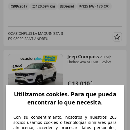
09/2017
120.094 km
Diésel
125 kW (170 CV)
OCASIONPLUS LA MAQUINISTA II
ES-08020 SANT ANDREU
Guar
Jeep Compass
2.0 Mjt
Limited 4x4 AD Aut. 125kW
€ 13.010
1
Súper
oferta
Utilizamos cookies. Para que pueda
encontrar lo que necesita.
09/2017
120.094 km
Diésel
125 kW (170 CV)
Con su consentimiento, nosotros y nuestros 263
socios usamos cookies o tecnologías similares para
almacenar, acceder y procesar datos personales,