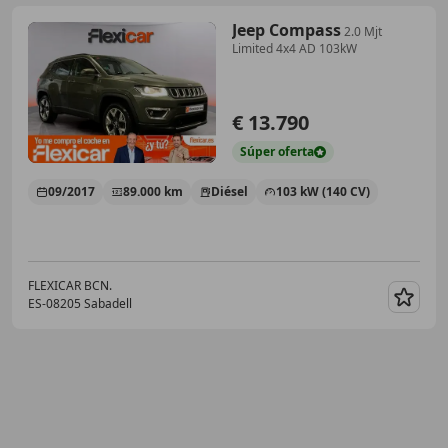
Jeep Compass
2.0 Mjt
Limited 4x4 AD 103kW
€ 13.790
Súper
oferta
09/2017
89.000 km
Diésel
103 kW (140 CV)
FLEXICAR BCN.
ES-08205 Sabadell
Guar