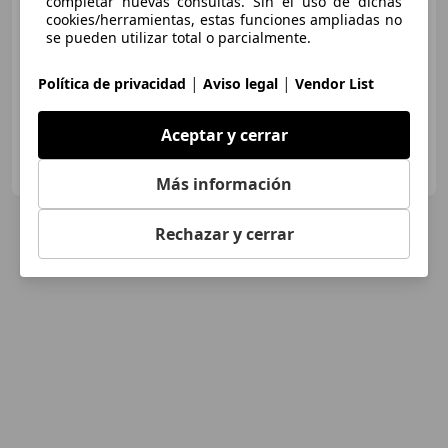
completar nuevas consultas. Sin el uso de dichas
Súper
oferta
cookies/herramientas, estas funciones ampliadas no
se pueden utilizar total o parcialmente.
09/2017
89.000 km
Diésel
103 kW (140 CV)
|
|
Política de privacidad
Aviso legal
Vendor List
Aceptar y cerrar
FLEXICAR MADRID GRUPO
ES-2870 SAN SEBASTIAN DE LOS REYES
Guar
Más información
Rechazar y cerrar