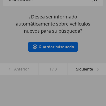
ES-03007 ALICANTE
Guar
¿Desea ser informado
automáticamente sobre vehículos
nuevos para su búsqueda?
Guardar búsqueda
Anterior
1
/
3
Siguiente