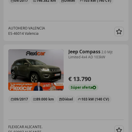
09/2017
146.382 km
Diésel
103 kW (140 CV)
AUTOHERO VALENCIA
ES-46014 Valencia
Guar
Jeep Compass
2.0 Mjt
Limited 4x4 AD 103kW
€ 13.790
Súper
oferta
09/2017
89.000 km
Diésel
103 kW (140 CV)
FLEXICAR ALICANTE.