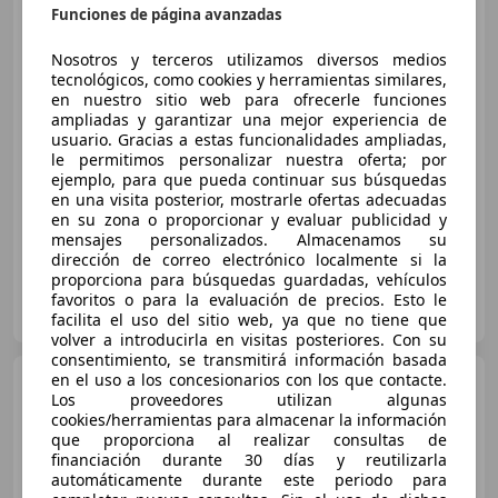
Jeep Compass
1.4 Multiair
Funciones de página avanzadas
Limited 4x2 103kW
Nosotros y terceros utilizamos diversos medios
tecnológicos, como cookies y herramientas similares,
en nuestro sitio web para ofrecerle funciones
€ 12.790
ampliadas y garantizar una mejor experiencia de
usuario. Gracias a estas funcionalidades ampliadas,
Sin
comparación
le permitimos personalizar nuestra oferta; por
ejemplo, para que pueda continuar sus búsquedas
10/2017
120.213 km
Gasolina
103 kW (140 CV)
en una visita posterior, mostrarle ofertas adecuadas
en su zona o proporcionar y evaluar publicidad y
mensajes personalizados. Almacenamos su
dirección de correo electrónico localmente si la
proporciona para búsquedas guardadas, vehículos
FLEXICAR ALICANTE.
favoritos o para la evaluación de precios. Esto le
ES-03007 ALICANTE
Guar
facilita el uso del sitio web, ya que no tiene que
volver a introducirla en visitas posteriores. Con su
consentimiento, se transmitirá información basada
en el uso a los concesionarios con los que contacte.
Jeep Compass
2.0 Mjt
Los proveedores utilizan algunas
Limited 4x4 AD 103kW
cookies/herramientas para almacenar la información
que proporciona al realizar consultas de
financiación durante 30 días y reutilizarla
automáticamente durante este periodo para
€ 13.790