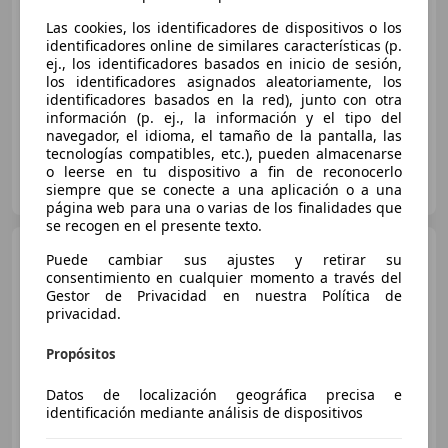
€ 12.990
1
Las cookies, los identificadores de dispositivos o los
Buen
precio
identificadores online de similares características (p.
ej., los identificadores basados en inicio de sesión,
12/2017
142.474 km
Gasolina
125 kW (170 CV)
los identificadores asignados aleatoriamente, los
identificadores basados en la red), junto con otra
información (p. ej., la información y el tipo del
navegador, el idioma, el tamaño de la pantalla, las
tecnologías compatibles, etc.), pueden almacenarse
o leerse en tu dispositivo a fin de reconocerlo
MUYCAR TOLEDO
siempre que se conecte a una aplicación o a una
ES-45280 Olías del Rey
Guar
página web para una o varias de los finalidades que
se recogen en el presente texto.
Jeep Compass
2.0 Mjt
Puede cambiar sus ajustes y retirar su
Limited 4x4 AD Aut. 125kW
consentimiento en cualquier momento a través del
Gestor de Privacidad en nuestra Política de
privacidad.
€ 13.010
1
Propósitos
Súper
oferta
Datos de localización geográfica precisa e
identificación mediante análisis de dispositivos
09/2017
120.094 km
Diésel
125 kW (170 CV)