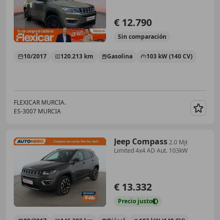
€ 12.790
Sin
comparación
10/2017
120.213 km
Gasolina
103 kW (140 CV)
FLEXICAR MURCIA.
ES-3007 MURCIA
Guar
Jeep Compass
2.0 Mjt
Limited 4x4 AD Aut. 103kW
€ 13.332
Precio
justo