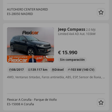
AUTOHERO CENTER MADRID
ES-28050 MADRID
Guar
Jeep Compass
2.0 Mjt
Limited 4x4 AD Aut. 103kW
€ 15.990
Sin
comparación
08/2017
139.117 km
Diésel
103 kW (140 CV)
4WD, Ventanas tintadas, Faros antiniebla, ABS, ESP, Sensor de lluvia, Start/Stop automático, USB
Flexicar A Coruña - Parque de Vioño
ES-15008 A Coruña
Guar