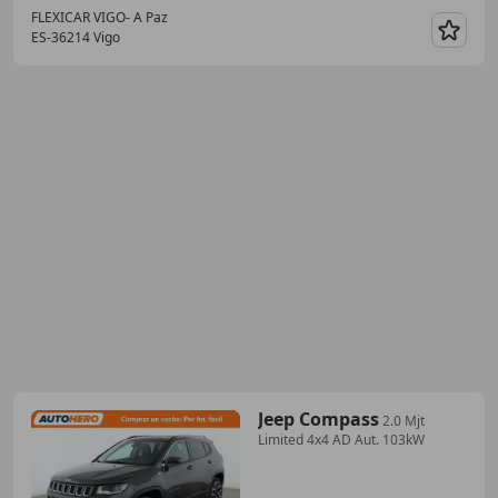
FLEXICAR VIGO- A Paz
ES-36214 Vigo
Guar
Jeep Compass
2.0 Mjt
Limited 4x4 AD Aut. 103kW