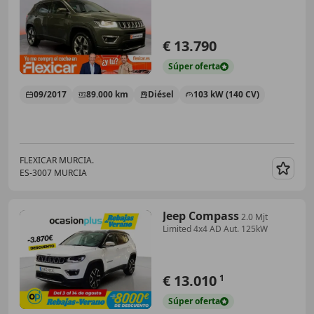
€ 13.790
Súper
oferta
09/2017
89.000 km
Diésel
103 kW (140 CV)
FLEXICAR MURCIA.
ES-3007 MURCIA
Guar
Jeep Compass
2.0 Mjt
Limited 4x4 AD Aut. 125kW
€ 13.010
1
Súper
oferta