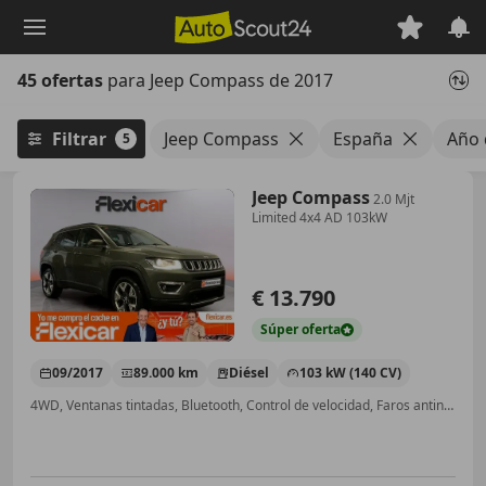
Saltar
al
contenido
45 ofertas
para Jeep Compass de 2017
principal
Filtrar
Jeep Compass
España
Año 
5
Jeep Compass
2.0 Mjt
Limited 4x4 AD 103kW
€ 13.790
Súper
oferta
09/2017
89.000 km
Diésel
103 kW (140 CV)
4WD, Ventanas tintadas, Bluetooth, Control de velocidad, Faros antiniebla, Start/Stop automático, USB, ABS