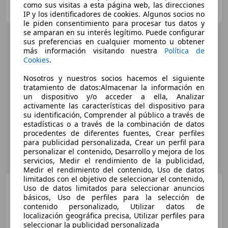
OCASIONPLUS LAS ROZAS II
como sus visitas a esta página web, las direcciones
ES-28232 LAS ROZAS
Guar
IP y los identificadores de cookies. Algunos socios no
le piden consentimiento para procesar tus datos y
se amparan en su interés legítimo. Puede configurar
sus preferencias en cualquier momento u obtener
más información visitando nuestra
Política de
Cookies
.
Nosotros y nuestros socios hacemos el siguiente
tratamiento de datos:Almacenar la información en
un dispositivo y/o acceder a ella, Analizar
activamente las características del dispositivo para
su identificación, Comprender al público a través de
estadísticas o a través de la combinación de datos
procedentes de diferentes fuentes, Crear perfiles
para publicidad personalizada, Crear un perfil para
personalizar el contenido, Desarrollo y mejora de los
servicios, Medir el rendimiento de la publicidad,
Medir el rendimiento del contenido, Uso de datos
limitados con el objetivo de seleccionar el contenido,
Jeep Compass
1.4 Multiair
Uso de datos limitados para seleccionar anuncios
Opening Ed. 4x4 AD Aut. 125kW
básicos, Uso de perfiles para la selección de
contenido personalizado, Utilizar datos de
localización geográfica precisa, Utilizar perfiles para
seleccionar la publicidad personalizada