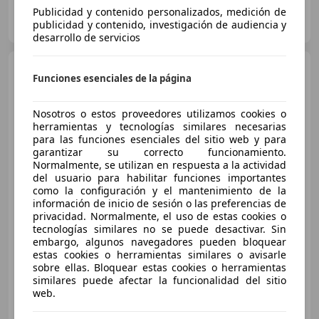
Publicidad y contenido personalizados, medición de
AUTOMÒBILS VALLDEPERAS
publicidad y contenido, investigación de audiencia y
ES-08694 Guardiola de Berguedà
Guar
desarrollo de servicios
Jeep Grand Cherokee
4.7
Funciones esenciales de la página
Overland
Nosotros o estos proveedores utilizamos cookies o
herramientas y tecnologías similares necesarias
para las funciones esenciales del sitio web y para
garantizar su correcto funcionamiento.
Normalmente, se utilizan en respuesta a la actividad
del usuario para habilitar funciones importantes
como la configuración y el mantenimiento de la
información de inicio de sesión o las preferencias de
€ 12.500
privacidad. Normalmente, el uso de estas cookies o
tecnologías similares no se puede desactivar. Sin
Sin
comparación
embargo, algunos navegadores pueden bloquear
estas cookies o herramientas similares o avisarle
07/2003
89.000 km
Gasolina
190 kW (258 CV)
sobre ellas. Bloquear estas cookies o herramientas
similares puede afectar la funcionalidad del sitio
web.