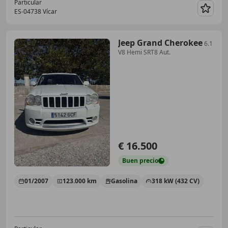
Particular
ES-04738 Vícar
Guar
Jeep Grand Cherokee
6.1
V8 Hemi SRT8 Aut.
€ 16.500
Buen
precio
01/2007
123.000 km
Gasolina
318 kW (432 CV)