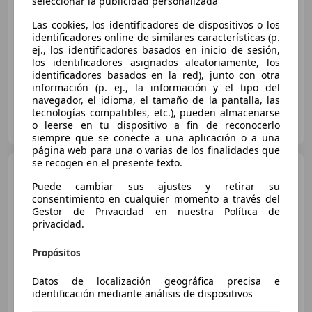
€ 4.500
seleccionar la publicidad personalizada
Sin
comparación
Las cookies, los identificadores de dispositivos o los
identificadores online de similares características (p.
09/2004
365.000 km
Diésel
119 kW (162 CV)
ej., los identificadores basados en inicio de sesión,
los identificadores asignados aleatoriamente, los
identificadores basados en la red), junto con otra
información (p. ej., la información y el tipo del
navegador, el idioma, el tamaño de la pantalla, las
tecnologías compatibles, etc.), pueden almacenarse
Particular
o leerse en tu dispositivo a fin de reconocerlo
ES-46901 Torrent
Guar
siempre que se conecte a una aplicación o a una
página web para una o varias de los finalidades que
se recogen en el presente texto.
Jeep Grand Cherokee
4.0
Laredo Aut.
Puede cambiar sus ajustes y retirar su
consentimiento en cualquier momento a través del
€ 2.900
Gestor de Privacidad en nuestra Política de
privacidad.
Sin
comparación
Propósitos
05/1993
177.000 km
Gasolina
136 kW (185 CV)
Datos de localización geográfica precisa e
identificación mediante análisis de dispositivos