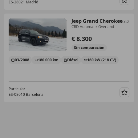
ES-28021 Madrid
Guar
Jeep Grand Cherokee
3.0
CRD Automatik Overland
€ 8.300
Sin
comparación
03/2008
180.000 km
Diésel
160 kW (218 CV)
Particular
ES-08010 Barcelona
Guar