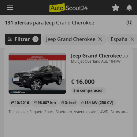
Saltar
al
contenido
131 ofertas
para Jeep Grand Cherokee
principal
Filtrar
Jeep Grand Cherokee
España
3
Jeep Grand Cherokee
3.0
Multijet Overland Aut. 184kW
€ 16.000
Sin
comparación
10/2016
98.687 km
Diésel
184 kW (250 CV)
Techo solar, Paquete Sport, Bluetooth, Asientos calef., 4WD, Faros antiniebla, Control de distancia, Airbag del conductor