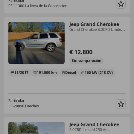
Particular
ES-11300 La linea de la Concepcion
Guar
Jeep Grand Cherokee
Grand Cherokee 3.0CRD Limited
Aut.
€ 12.800
Sin
comparación
11/2017
191.000 km
Diésel
160 kW (218 CV)
Particular
ES-28890 Loeches
Guar
Jeep Grand Cherokee
3.0CRD Limited 250 Aut.