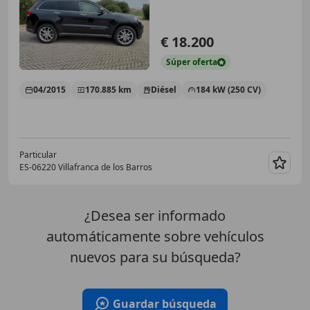
€ 18.200
Súper
oferta
04/2015
170.885 km
Diésel
184 kW (250 CV)
Particular
ES-06220 Villafranca de los Barros
Guar
¿Desea ser informado
automáticamente sobre vehículos
nuevos para su búsqueda?
Guardar búsqueda