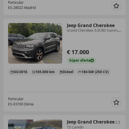
Particular
ES-28022 Madrid
Guar
Jeep Grand Cherokee
Grand Cherokee 3.0CRD Summit
Aut. Summit
€ 17.000
Súper
oferta
03/2016
165.000 km
Diésel
184 kW (250 CV)
Particular
ES-03700 Dénia
Guar
Jeep Grand Cherokee
2.5
TD Laredo