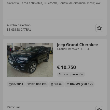
Garantia, Faros antiniebla, Bluetooth, Control de distancia, Isofix, 4WD, Control de velocidad, Inmovilizador
Autoluk Selection
ES-03158 CATRAL
Guar
Jeep Grand Cherokee
Grand Cherokee 3.0CRD
Overland Aut. Overland
€ 10.750
Sin
comparación
08/2014
196.000 km
Diésel
184 kW (250 CV)
Particular