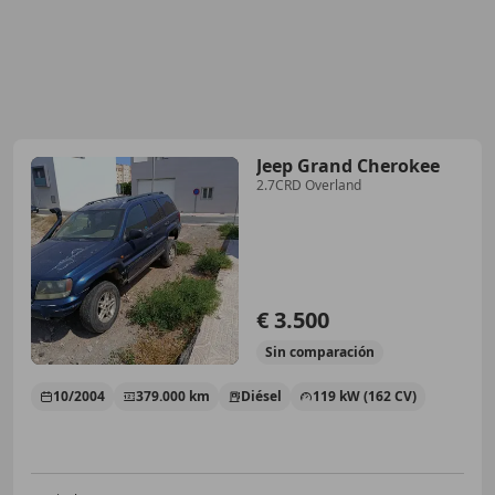
Jeep Grand Cherokee
2.7CRD Overland
€ 3.500
Sin
comparación
10/2004
379.000 km
Diésel
119 kW (162 CV)