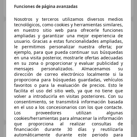
Particular
Funciones de página avanzadas
ES-28042 Madrid
Guar
Nosotros y terceros utilizamos diversos medios
tecnológicos, como cookies y herramientas similares,
Jeep Grand Cherokee
en nuestro sitio web para ofrecerle funciones
3.0CRD Laredo Aut.
ampliadas y garantizar una mejor experiencia de
usuario. Gracias a estas funcionalidades ampliadas,
le permitimos personalizar nuestra oferta; por
ejemplo, para que pueda continuar sus búsquedas
€ 12.489
en una visita posterior, mostrarle ofertas adecuadas
en su zona o proporcionar y evaluar publicidad y
Súper
oferta
mensajes personalizados. Almacenamos su
dirección de correo electrónico localmente si la
01/2007
105.000 km
Diésel
160 kW (218 CV)
proporciona para búsquedas guardadas, vehículos
favoritos o para la evaluación de precios. Esto le
facilita el uso del sitio web, ya que no tiene que
volver a introducirla en visitas posteriores. Con su
consentimiento, se transmitirá información basada
en el uso a los concesionarios con los que contacte.
GARCIA MESAS AUTOMOCIONS
Los proveedores utilizan algunas
ES-08401 GRANOLLERS
Guar
cookies/herramientas para almacenar la información
que proporciona al realizar consultas de
financiación durante 30 días y reutilizarla
Jeep Grand Cherokee
4.0
automáticamente durante este periodo para