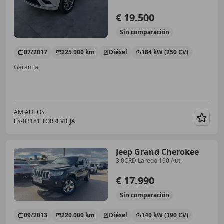
€ 19.500
Sin
comparación
07/2017
225.000 km
Diésel
184 kW (250 CV)
Garantia
AM AUTOS
ES-03181 TORREVIEJA
Guar
Jeep Grand Cherokee
3.0CRD Laredo 190 Aut.
€ 17.990
Sin
comparación
09/2013
220.000 km
Diésel
140 kW (190 CV)