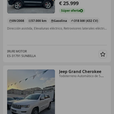
€ 25.999
Súper
oferta
09/2008
57.000 km
Gasolina
318 kW (432 CV)
Dirección asistida, Elevalunas eléctrico, Retrovisores laterales eléctricos, Asientos calef., 4WD, Volante multifunción, ESP, Garantia
IRURI MOTOR
ES-31791 SUNBILLA
Guar
Jeep Grand Cherokee
Todoterreno Automático de 5
Puertas