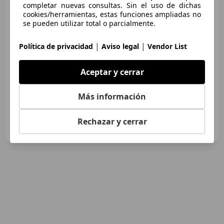
Laredo
completar nuevas consultas. Sin el uso de dichas
cookies/herramientas, estas funciones ampliadas no
se pueden utilizar total o parcialmente.
€ 11.990
|
|
Política de privacidad
Aviso legal
Vendor List
Sin
comparación
Aceptar y cerrar
02/2000
69.900 km
Gasolina
140 kW (190 CV)
Más información
CLEMEN AUTO
Rechazar y cerrar
ES-29700 VELEZ
Guar