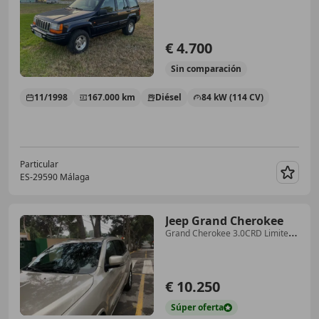
€ 4.700
Sin
comparación
11/1998
167.000 km
Diésel
84 kW (114 CV)
Particular
ES-29590 Málaga
Guar
Jeep Grand Cherokee
Grand Cherokee 3.0CRD Limited
241 Aut. Limited
€ 10.250
Súper
oferta