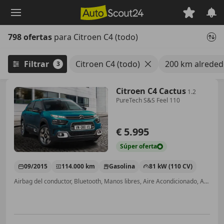
Saltar
al
contenido
798 ofertas
para Citroen C4 (todo)
principal
Filtrar
Citroen C4 (todo)
200 km alrede
3
Citroen C4 Cactus
1.2
PureTech S&S Feel 110
€ 5.995
Súper
oferta
09/2015
114.000 km
Gasolina
81 kW (110 CV)
Airbag del conductor, Bluetooth, Manos libres, Aire Acondicionado, ABS