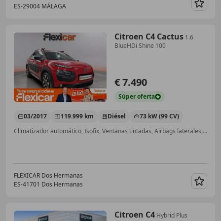
ES-29004 MÁLAGA
Guar
Citroen C4 Cactus
1.6
BlueHDi Shine 100
€ 7.490
Súper
oferta
03/2017
119.999 km
Diésel
73 kW (99 CV)
Climatizador automático, Isofix, Ventanas tintadas, Airbags laterales, Bluetooth, USB, ABS
FLEXICAR Dos Hermanas
ES-41701 Dos Hermanas
Guar
Citroen C4
Hybrid Plus