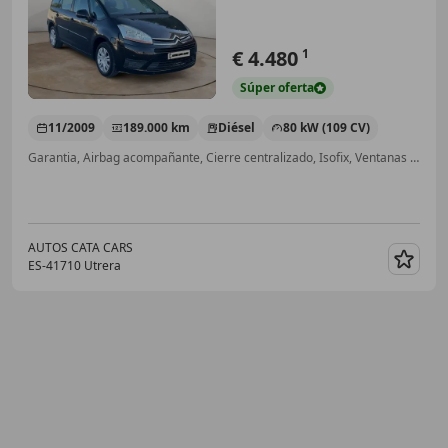
€ 4.480
1
Súper
oferta
11/2009
189.000 km
Diésel
80 kW (109 CV)
Garantia, Airbag acompañante, Cierre centralizado, Isofix, Ventanas tintadas, Aire Acondicionado, Ordenador, CD
AUTOS CATA CARS
ES-41710 Utrera
Guar