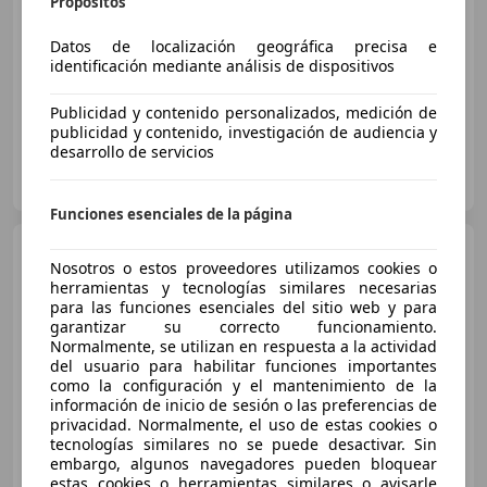
Propósitos
Precio
justo
Datos de localización geográfica precisa e
03/2025
13.018 km
Gasolina
100 kW (136 CV)
identificación mediante análisis de dispositivos
Publicidad y contenido personalizados, medición de
publicidad y contenido, investigación de audiencia y
desarrollo de servicios
STELLANTIS & YOU ALMERÍA
ES-04009 ALMERIA
Guar
Funciones esenciales de la página
Citroen C4
Hybrid Plus
Nosotros o estos proveedores utilizamos cookies o
eDSC6 145
herramientas y tecnologías similares necesarias
para las funciones esenciales del sitio web y para
garantizar su correcto funcionamiento.
Normalmente, se utilizan en respuesta a la actividad
€ 17.990
1
del usuario para habilitar funciones importantes
Buen
precio
como la configuración y el mantenimiento de la
información de inicio de sesión o las preferencias de
privacidad. Normalmente, el uso de estas cookies o
05/2025
17.312 km
Gasolina
107 kW (145 CV)
tecnologías similares no se puede desactivar. Sin
embargo, algunos navegadores pueden bloquear
estas cookies o herramientas similares o avisarle