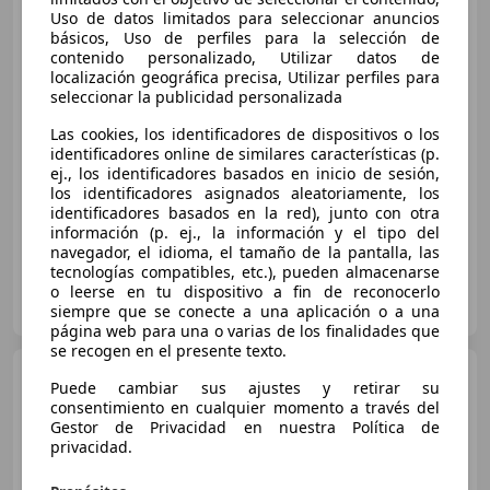
Uso de datos limitados para seleccionar anuncios
básicos, Uso de perfiles para la selección de
contenido personalizado, Utilizar datos de
€ 11.750
localización geográfica precisa, Utilizar perfiles para
seleccionar la publicidad personalizada
Precio
justo
Las cookies, los identificadores de dispositivos o los
identificadores online de similares características (p.
01/2020
77.000 km
Diésel
73 kW (99 CV)
ej., los identificadores basados en inicio de sesión,
Llantas de aleación, Climatizador automático, ABS, Airbag del conductor, Sensor de lluvia, Faros antiniebla, Ventanas tintadas, Airbags laterales
los identificadores asignados aleatoriamente, los
identificadores basados en la red), junto con otra
información (p. ej., la información y el tipo del
navegador, el idioma, el tamaño de la pantalla, las
tecnologías compatibles, etc.), pueden almacenarse
MIÑA CAR
o leerse en tu dispositivo a fin de reconocerlo
ES-29003 MALAGA
Guar
siempre que se conecte a una aplicación o a una
página web para una o varias de los finalidades que
se recogen en el presente texto.
Citroen C4
Hybrid Plus
Puede cambiar sus ajustes y retirar su
eDSC6 136
consentimiento en cualquier momento a través del
Gestor de Privacidad en nuestra Política de
privacidad.
€ 17.990
1