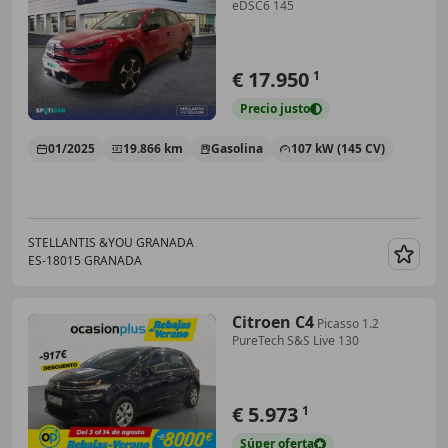
eDSC6 145
€ 17.950
1
Precio
justo
01/2025
19.866 km
Gasolina
107 kW (145 CV)
STELLANTIS &YOU GRANADA
ES-18015 GRANADA
Guar
Citroen C4
Picasso 1.2
PureTech S&S Live 130
€ 5.973
1
Súper
oferta