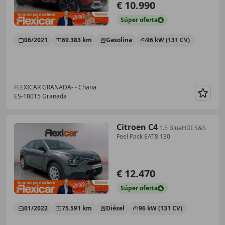
€ 10.990
Súper
oferta
06/2021
69.383 km
Gasolina
96 kW (131 CV)
FLEXICAR GRANADA- - Chana
ES-18015 Granada
Guar
Citroen C4
1.5 BlueHDI S&S
Feel Pack EAT8 130
€ 12.470
Súper
oferta
01/2022
75.591 km
Diésel
96 kW (131 CV)