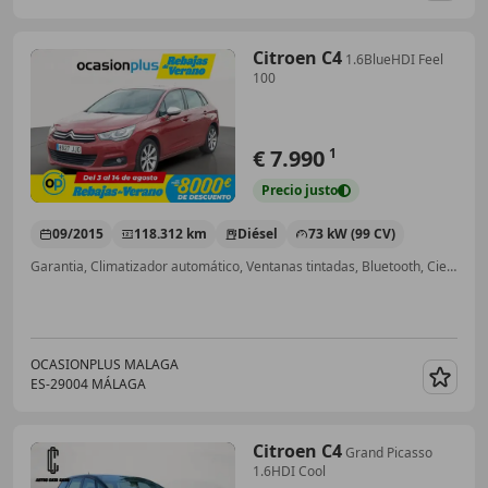
Citroen C4
1.6BlueHDI Feel
100
€ 7.990
1
Precio
justo
09/2015
118.312 km
Diésel
73 kW (99 CV)
Garantia, Climatizador automático, Ventanas tintadas, Bluetooth, Cierre centralizado, USB, Elevalunas eléctrico, Airbags laterales
OCASIONPLUS MALAGA
ES-29004 MÁLAGA
Guar
Citroen C4
Grand Picasso
1.6HDI Cool