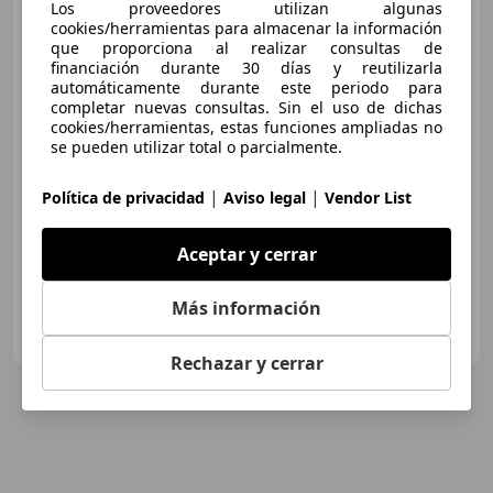
Citroen C4 Cactus
1.6
Los proveedores utilizan algunas
BlueHDi S&S Shine 100
cookies/herramientas para almacenar la información
que proporciona al realizar consultas de
financiación durante 30 días y reutilizarla
automáticamente durante este periodo para
€ 7.790
completar nuevas consultas. Sin el uso de dichas
cookies/herramientas, estas funciones ampliadas no
Sin
comparación
se pueden utilizar total o parcialmente.
04/2015
256.685 km
Diésel
73 kW (99 CV)
|
|
Política de privacidad
Aviso legal
Vendor List
Garantia, Airbags laterales, MP3, Climatizador automático, Elevalunas eléctrico, Airbag del conductor, Bluetooth, USB
Aceptar y cerrar
Más información
OCASIONPLUS VALDEPEÑAS
ES-13300 VALDEPEÑAS
Guar
Rechazar y cerrar