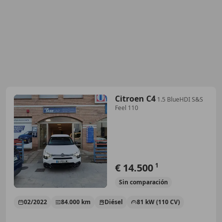
Citroen C4
1.5 BlueHDI S&S
Feel 110
€ 14.500
1
Sin
comparación
02/2022
84.000 km
Diésel
81 kW (110 CV)