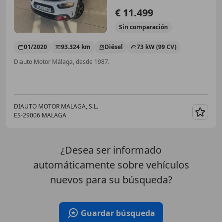
€ 11.499
Sin
comparación
01/2020
93.324 km
Diésel
73 kW (99 CV)
Diauto Motor Málaga, desde 1987.
DIAUTO MOTOR MALAGA, S.L.
ES-29006 MALAGA
Guar
¿Desea ser informado
automáticamente sobre vehículos
nuevos para su búsqueda?
Guardar búsqueda