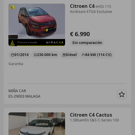
Citroen C4
eHDi 115
Airdream ETG6 Exclusive
€ 6.990
Sin
comparación
01/2014
230.000 km
Diésel
84 kW (114 CV)
Garantia
MIÑA CAR
ES-29003 MALAGA
Guar
Citroen C4 Cactus
1.5BlueHDi S&S C-Series 100