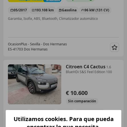
05/2017
193.108 km
Gasolina
96 kW (131 CV)
Garantia, Isofix, ABS, Bluetooth, Climatizador automático
OcasionPlus - Sevilla - Dos Hermanas
ES-41703 Dos Hermanas
Guar
Citroen C4 Cactus
1.6
BlueHDi S&S Feel Edition 100
€ 10.600
Sin
comparación
08/2016
137.006 km
Diésel
73 kW (99 CV)
Utilizamos cookies. Para que pueda
Climatizador automático, Ventanas tintadas, Bluetooth, Isofix, USB, Airbag del conductor, Manos libres, Airbag acompañante
encontrar lo que necesita.