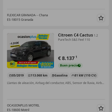
FLEXICAR GRANADA- - Chana
ES-18015 Granada
Guar
Citroen C4 Cactus
1.2
PureTech S&S Feel 110
€ 8.137
1
Buen
precio
05/2019
113.068 km
Gasolina
81 kW (110 CV)
Llantas de aleación, Airbag del conductor, ABS, Sensor de lluvia, Airbags laterales, Ventanas tintadas, Bluetooth, Climatizador automático
OCASIONPLUS MOTRIL
ES-18600 Motril
Guar