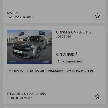
TASECAR
ES-18151 OJIGARES
Guar
Citroen C4
Hybrid Plus
eDSC6 136
€ 17.990
1
Sin
comparación
03/2025
18.305 km
Gasolina
100 kW (136 CV)
STELLANTIS & YOU ALMERÍA
ES-04009 ALMERIA
Guar