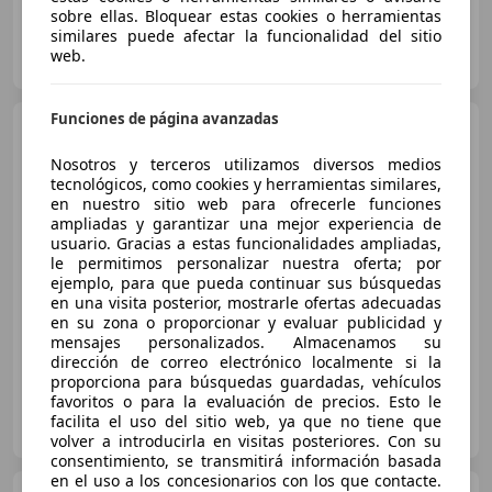
sobre ellas. Bloquear estas cookies o herramientas
similares puede afectar la funcionalidad del sitio
STELLANTIS & YOU ALMERÍA
web.
ES-04009 ALMERIA
Guar
Funciones de página avanzadas
Citroen C4
Hybrid Plus
eDSC6 145
Nosotros y terceros utilizamos diversos medios
tecnológicos, como cookies y herramientas similares,
en nuestro sitio web para ofrecerle funciones
ampliadas y garantizar una mejor experiencia de
€ 17.990
1
usuario. Gracias a estas funcionalidades ampliadas,
le permitimos personalizar nuestra oferta; por
Buen
precio
ejemplo, para que pueda continuar sus búsquedas
en una visita posterior, mostrarle ofertas adecuadas
03/2025
16.232 km
Gasolina
107 kW (145 CV)
en su zona o proporcionar y evaluar publicidad y
mensajes personalizados. Almacenamos su
dirección de correo electrónico localmente si la
proporciona para búsquedas guardadas, vehículos
favoritos o para la evaluación de precios. Esto le
STELLANTIS & YOU ALMERÍA
facilita el uso del sitio web, ya que no tiene que
ES-04009 ALMERIA
Guar
volver a introducirla en visitas posteriores. Con su
consentimiento, se transmitirá información basada
en el uso a los concesionarios con los que contacte.