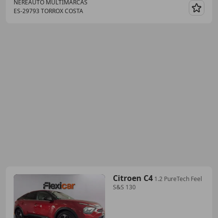
NEREAUTO MULTIMARCAS
ES-29793 TORROX COSTA
Guar
Citroen C4
1.2 PureTech Feel
S&S 130