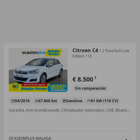
Citroen C4
1.2 PureTech Live
Edition 110
€ 8.500
1
Sin
comparación
04/2016
67.868 km
Gasolina
81 kW (110 CV)
Garantia, Aire Acondicionado, Climatizador automático, USB, Bluetooth, Cierre centralizado, ABS, Control de tracción
OCASIONPLUS MALAGA