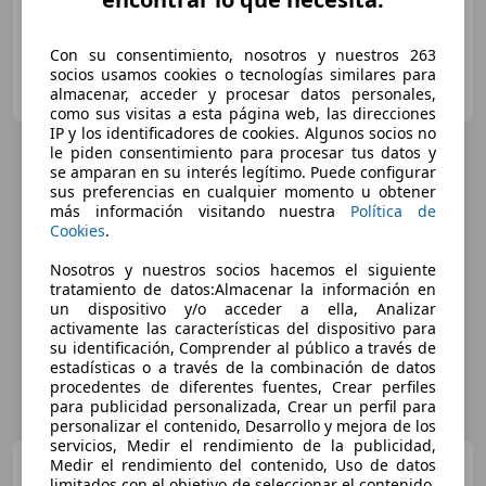
Con su consentimiento, nosotros y nuestros 263
socios usamos cookies o tecnologías similares para
AUTOMÓVILES RAMÓN Y SERGIO
almacenar, acceder y procesar datos personales,
ES-23460 PEAL DE BECERRO
Guar
como sus visitas a esta página web, las direcciones
IP y los identificadores de cookies. Algunos socios no
le piden consentimiento para procesar tus datos y
se amparan en su interés legítimo. Puede configurar
sus preferencias en cualquier momento u obtener
más información visitando nuestra
Política de
Cookies
.
Nosotros y nuestros socios hacemos el siguiente
tratamiento de datos:Almacenar la información en
un dispositivo y/o acceder a ella, Analizar
activamente las características del dispositivo para
su identificación, Comprender al público a través de
estadísticas o a través de la combinación de datos
procedentes de diferentes fuentes, Crear perfiles
para publicidad personalizada, Crear un perfil para
personalizar el contenido, Desarrollo y mejora de los
servicios, Medir el rendimiento de la publicidad,
Citroen C4 Cactus
Medir el rendimiento del contenido, Uso de datos
limitados con el objetivo de seleccionar el contenido,
1.5BlueHDi S&S Shine 100