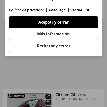
INTERCAR MURCIA
|
|
Política de privacidad
Aviso legal
Vendor List
ES-30161 Llano de Brujas
Guar
Aceptar y cerrar
Más información
Rechazar y cerrar
Citroen C4
Picasso
1.6BlueHDI S&S Live EAT6 120