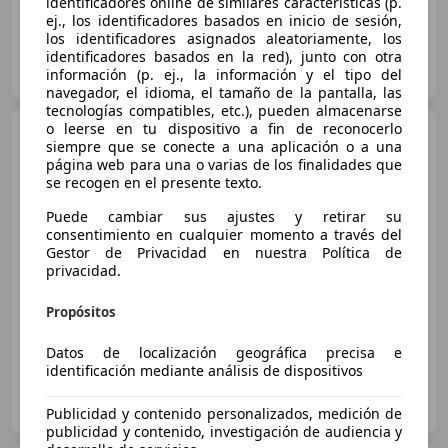
identificadores online de similares características (p.
ej., los identificadores basados en inicio de sesión,
los identificadores asignados aleatoriamente, los
AM CARS
identificadores basados en la red), junto con otra
ES-29006 Málaga
información (p. ej., la información y el tipo del
Guar
navegador, el idioma, el tamaño de la pantalla, las
tecnologías compatibles, etc.), pueden almacenarse
o leerse en tu dispositivo a fin de reconocerlo
Citroen C4
1.6i 16v Collection
siempre que se conecte a una aplicación o a una
página web para una o varias de los finalidades que
se recogen en el presente texto.
Puede cambiar sus ajustes y retirar su
€ 4.490
consentimiento en cualquier momento a través del
Gestor de Privacidad en nuestra Política de
Buen
precio
privacidad.
03/2007
125.000 km
Gasolina
80 kW (109 CV)
Propósitos
Datos de localización geográfica precisa e
identificación mediante análisis de dispositivos
Rich Motors
ES-28320 PINTO
Guar
Publicidad y contenido personalizados, medición de
publicidad y contenido, investigación de audiencia y