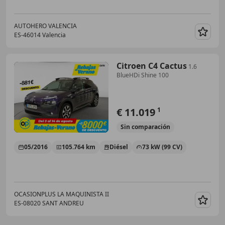
AUTOHERO VALENCIA
ES-46014 Valencia
Guar
Citroen C4 Cactus
1.6
BlueHDi Shine 100
€ 11.019
1
Sin
comparación
05/2016
105.764 km
Diésel
73 kW (99 CV)
OCASIONPLUS LA MAQUINISTA II
ES-08020 SANT ANDREU
Guar