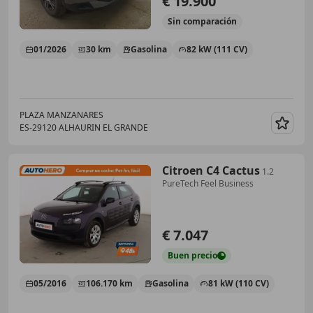
€ 19.900
Sin
comparación
01/2026
30 km
Gasolina
82 kW (111 CV)
PLAZA MANZANARES
ES-29120 ALHAURIN EL GRANDE
Guar
Citroen C4 Cactus
1.2
PureTech Feel Business
€ 7.047
Buen
precio
05/2016
106.170 km
Gasolina
81 kW (110 CV)