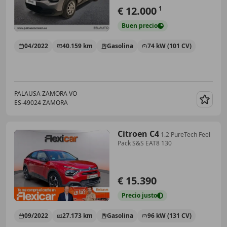
€ 12.000
1
Buen
precio
04/2022
40.159 km
Gasolina
74 kW (101 CV)
PALAUSA ZAMORA VO
ES-49024 ZAMORA
Guar
Citroen C4
1.2 PureTech Feel
Pack S&S EAT8 130
€ 15.390
Precio
justo
09/2022
27.173 km
Gasolina
96 kW (131 CV)