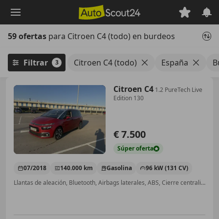
Saltar
al
contenido
59 ofertas
para Citroen C4 (todo) en burdeos
principal
Filtrar
Citroen C4 (todo)
España
B
3
Citroen C4
1.2 PureTech Live
Edition 130
€ 7.500
Súper
oferta
07/2018
140.000 km
Gasolina
96 kW (131 CV)
Llantas de aleación, Bluetooth, Airbags laterales, ABS, Cierre centralizado, USB