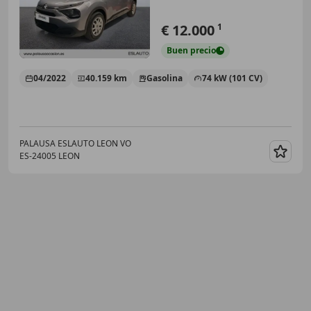
€ 12.000
1
Buen
precio
04/2022
40.159 km
Gasolina
74 kW (101 CV)
PALAUSA ESLAUTO LEON VO
ES-24005 LEON
Guar