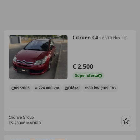
Citroen C4
1.6 VTR Plus 110
€ 2.500
Súper
oferta
09/2005
224.000 km
Diésel
80 kW (109 CV)
Clidrive Group
ES-28006 MADRID
Guar