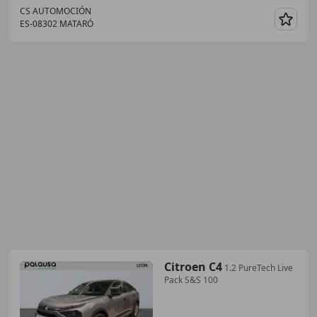
CS AUTOMOCIÓN
ES-08302 MATARÓ
Guar
Citroen C4
1.2 PureTech Live
Pack S&S 100