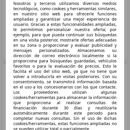
€ 10.270
Nosotros y terceros utilizamos diversos medios
tecnológicos, como cookies y herramientas similares,
Sin
comparación
en nuestro sitio web para ofrecerle funciones
ampliadas y garantizar una mejor experiencia de
09/2016
103.000 km
Gasolina
-/-
usuario. Gracias a estas funcionalidades ampliadas,
le permitimos personalizar nuestra oferta; por
ejemplo, para que pueda continuar sus búsquedas
en una visita posterior, mostrarle ofertas adecuadas
en su zona o proporcionar y evaluar publicidad y
FLEXICAR GRUPO BARCELONA.
mensajes personalizados. Almacenamos su
ES-08097 L'Hospitalet de Llobregat
Guar
dirección de correo electrónico localmente si la
proporciona para búsquedas guardadas, vehículos
favoritos o para la evaluación de precios. Esto le
Citroen C4
facilita el uso del sitio web, ya que no tiene que
1.6i 16v Collection
volver a introducirla en visitas posteriores. Con su
consentimiento, se transmitirá información basada
en el uso a los concesionarios con los que contacte.
€ 2.900
Los proveedores utilizan algunas
cookies/herramientas para almacenar la información
Súper
oferta
que proporciona al realizar consultas de
financiación durante 30 días y reutilizarla
automáticamente durante este periodo para
01/2006
206.300 km
Gasolina
80 kW (109 CV)
completar nuevas consultas. Sin el uso de dichas
cookies/herramientas, estas funciones ampliadas no
se pueden utilizar total o parcialmente.