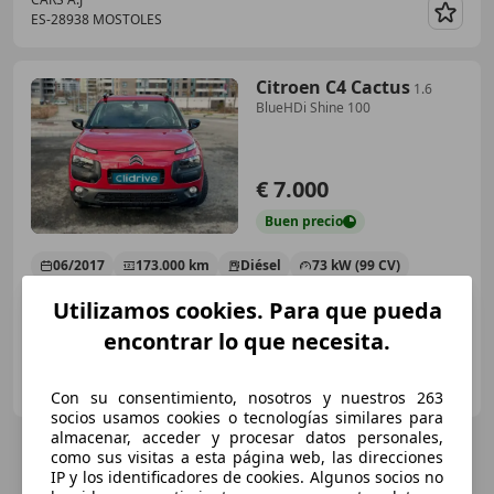
ES-28938 MOSTOLES
Guar
Citroen C4 Cactus
1.6
BlueHDi Shine 100
€ 7.000
Buen
precio
06/2017
173.000 km
Diésel
73 kW (99 CV)
Utilizamos cookies. Para que pueda
encontrar lo que necesita.
Clidrive Group
ES-28006 MADRID
Guar
Con su consentimiento, nosotros y nuestros 263
socios usamos cookies o tecnologías similares para
almacenar, acceder y procesar datos personales,
como sus visitas a esta página web, las direcciones
IP y los identificadores de cookies. Algunos socios no