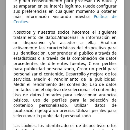
le piden consentimiento para procesar tus datos y
se amparan en su interés legítimo. Puede configurar
sus preferencias en cualquier momento u obtener
más información visitando nuestra
Política de
Cookies
.
Nosotros y nuestros socios hacemos el siguiente
tratamiento de datos:Almacenar la información en
un dispositivo y/o acceder a ella, Analizar
activamente las características del dispositivo para
su identificación, Comprender al público a través de
estadísticas o a través de la combinación de datos
procedentes de diferentes fuentes, Crear perfiles
para publicidad personalizada, Crear un perfil para
Citroen C4 Cactus
1.6
personalizar el contenido, Desarrollo y mejora de los
BlueHDi S&S Feel 100
servicios, Medir el rendimiento de la publicidad,
Medir el rendimiento del contenido, Uso de datos
limitados con el objetivo de seleccionar el contenido,
Uso de datos limitados para seleccionar anuncios
€ 7.499
básicos, Uso de perfiles para la selección de
contenido personalizado, Utilizar datos de
Buen
precio
localización geográfica precisa, Utilizar perfiles para
seleccionar la publicidad personalizada
05/2015
144.000 km
Diésel
73 kW (99 CV)
Las cookies, los identificadores de dispositivos o los