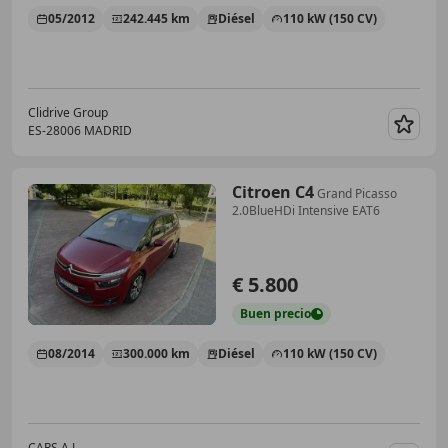
05/2012
242.445 km
Diésel
110 kW (150 CV)
Clidrive Group
ES-28006 MADRID
Guar
Citroen C4
Grand Picasso
2.0BlueHDi Intensive EAT6
€ 5.800
Buen
precio
08/2014
300.000 km
Diésel
110 kW (150 CV)
CARS A.J