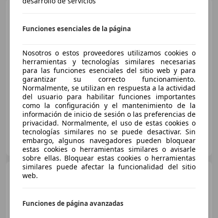
desarrollo de servicios
Citroen C4 X
Hybrid Max
eDSC6 145
Funciones esenciales de la página
Nosotros o estos proveedores utilizamos cookies o
€ 23.730
herramientas y tecnologías similares necesarias
Sin
comparación
para las funciones esenciales del sitio web y para
garantizar su correcto funcionamiento.
Normalmente, se utilizan en respuesta a la actividad
- (Año)
- km
Gasolina
107 kW (145 CV)
del usuario para habilitar funciones importantes
como la configuración y el mantenimiento de la
información de inicio de sesión o las preferencias de
privacidad. Normalmente, el uso de estas cookies o
tecnologías similares no se puede desactivar. Sin
CITROEN ALCALA 534 TORREJON
embargo, algunos navegadores pueden bloquear
ES-28027 MADRID
Guar
estas cookies o herramientas similares o avisarle
sobre ellas. Bloquear estas cookies o herramientas
similares puede afectar la funcionalidad del sitio
Citroen C4
PureTech 130 S&S
web.
6v EAT6 Feel
Funciones de página avanzadas