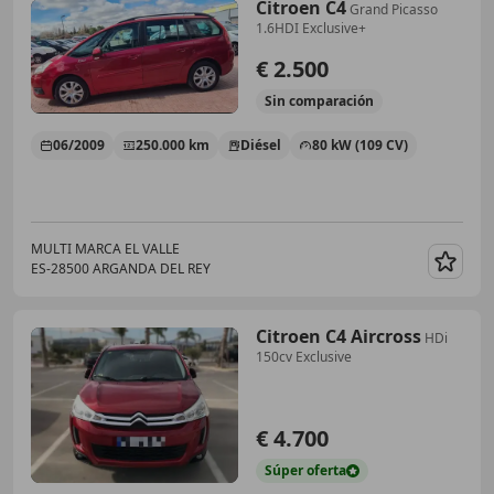
Citroen C4
Grand Picasso
1.6HDI Exclusive+
€ 2.500
Sin
comparación
06/2009
250.000 km
Diésel
80 kW (109 CV)
MULTI MARCA EL VALLE
ES-28500 ARGANDA DEL REY
Guar
Citroen C4 Aircross
HDi
150cv Exclusive
€ 4.700
Súper
oferta