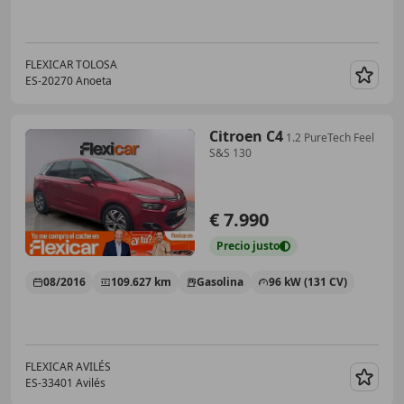
FLEXICAR TOLOSA
ES-20270 Anoeta
Guar
Citroen C4
1.2 PureTech Feel
S&S 130
€ 7.990
Precio
justo
08/2016
109.627 km
Gasolina
96 kW (131 CV)
FLEXICAR AVILÉS
ES-33401 Avilés
Guar