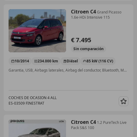
Citroen C4
Grand Picasso
1.6e-HDi Intensive 115
€ 7.495
Sin
comparación
10/2014
234.000 km
Diésel
85 kW (116 CV)
Garantia, USB, Airbags laterales, Airbag del conductor, Bluetooth, Manos libres, Climatizador automático, Airbag acompañante
COCHES DE OCASION 4 ALL
ES-03509 FINESTRAT
Guar
Citroen C4
1.2 PureTech Live
Pack S&S 100