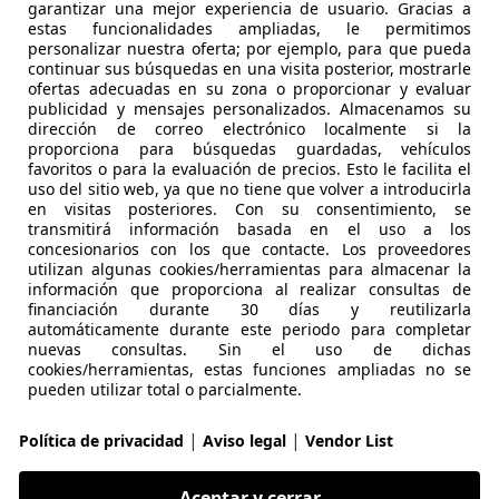
garantizar una mejor experiencia de usuario. Gracias a
estas funcionalidades ampliadas, le permitimos
 C4
personalizar nuestra oferta; por ejemplo, para que pueda
ech Feel S&S 130
continuar sus búsquedas en una visita posterior, mostrarle
ofertas adecuadas en su zona o proporcionar y evaluar
€ 9.990
publicidad y mensajes personalizados. Almacenamos su
Súper
oferta
dirección de correo electrónico localmente si la
proporciona para búsquedas guardadas, vehículos
favoritos o para la evaluación de precios. Esto le facilita el
uso del sitio web, ya que no tiene que volver a introducirla
en visitas posteriores. Con su consentimiento, se
transmitirá información basada en el uso a los
concesionarios con los que contacte. Los proveedores
utilizan algunas cookies/herramientas para almacenar la
05/2023
96.802 km
Gas
información que proporciona al realizar consultas de
financiación durante 30 días y reutilizarla
automáticamente durante este periodo para completar
 GETAFE-FUENLABRADA
nuevas consultas. Sin el uso de dichas
 Fuenlabrada
cookies/herramientas, estas funciones ampliadas no se
pueden utilizar total o parcialmente.
 C4
|
|
Política de privacidad
Aviso legal
Vendor List
ech Feel S&S 130
Aceptar y cerrar