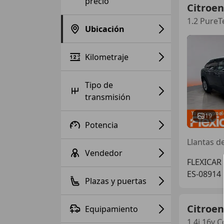
precio
Citroen
1.2 PureT
Ubicación
Kilometraje
Tipo de
transmisión
19
Potencia
Llantas de
Vendedor
FLEXICAR
ES-08914
Plazas y puertas
Citroen
Equipamiento
1.4i 16v C