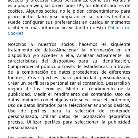
esta página web, las direcciones IP y los identificadores de
€ 3.500
cookies. Algunos socios no le piden consentimiento para
Súper
oferta
procesar tus datos y se amparan en su interés legítimo.
Puede configurar sus preferencias en cualquier momento
u obtener más información visitando nuestra
Política de
Cookies
.
Nosotros y nuestros socios hacemos el siguiente
tratamiento de datos:Almacenar la información en un
dispositivo y/o acceder a ella, Analizar activamente las
06/2006
120.000 km
Ga
características del dispositivo para su identificación,
Comprender al público a través de estadísticas o a través
de la combinación de datos procedentes de diferentes
 Climatizador automático, Isofix, Ventanas tintadas, ABS, C
fuentes, Crear perfiles para publicidad personalizada,
Crear un perfil para personalizar el contenido, Desarrollo y
UTOMOVILES JAMAL
mejora de los servicios, Medir el rendimiento de la
-30740 SAN PEDRO DEL PINATAR
publicidad, Medir el rendimiento del contenido, Uso de
datos limitados con el objetivo de seleccionar el contenido,
Uso de datos limitados para seleccionar anuncios básicos,
Uso de perfiles para la selección de contenido
personalizado, Utilizar datos de localización geográfica
precisa, Utilizar perfiles para seleccionar la publicidad
personalizada
Las cookies, los identificadores de dispositivos o los