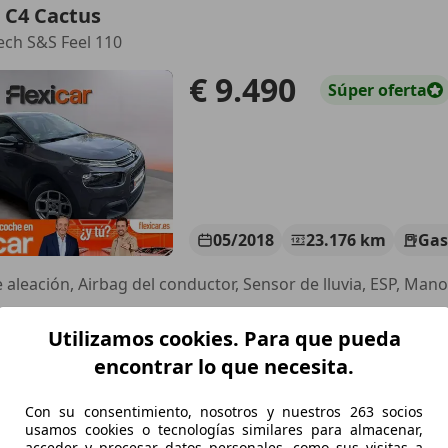
 C4 Cactus
ech S&S Feel 110
€ 9.490
Súper
oferta
05/2018
23.176 km
Gas
 aleación, Airbag del conductor, Sensor de lluvia, ESP, Mano
 BADALONA - El Gorg
Utilizamos cookies. Para que pueda
 Badalona
encontrar lo que necesita.
Con su consentimiento, nosotros y nuestros 263 socios
 C4
usamos cookies o tecnologías similares para almacenar,
ollection
acceder y procesar datos personales, como sus visitas a