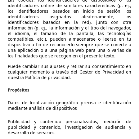
identificadores online de similares características (p. ej.,
los identificadores basados en inicio de sesión, los
identificadores asignados aleatoriamente, los
identificadores basados en la red), junto con otra
información (p. ej., la información y el tipo del navegador,
el idioma, el tamaño de la pantalla, las tecnologías
compatibles, etc.), pueden almacenarse o leerse en tu
dispositivo a fin de reconocerlo siempre que se conecte a
una aplicación o a una página web para una o varias de
los finalidades que se recogen en el presente texto.
 C4
Puede cambiar sus ajustes y retirar su consentimiento en
ech Feel Pack S&S 130
cualquier momento a través del Gestor de Privacidad en
nuestra Política de privacidad.
€ 9.290
Súper
oferta
Propósitos
Datos de localización geográfica precisa e identificación
mediante análisis de dispositivos
Publicidad y contenido personalizados, medición de
publicidad y contenido, investigación de audiencia y
01/2021
117.360 km
Ga
desarrollo de servicios