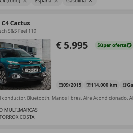
C4 (todo)
España
Gasolina
 C4 Cactus
ech S&S Feel 110
€ 5.995
Súper
oferta
09/2015
114.000 km
Ga
l conductor, Bluetooth, Manos libres, Aire Acondicionado, 
O MULTIMARCAS
 TORROX COSTA