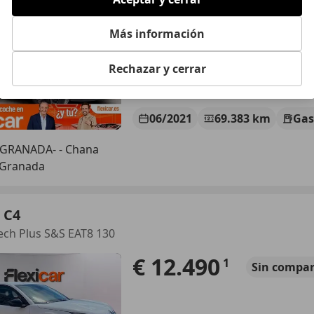
€ 10.990
Súper
oferta
Más información
Rechazar y cerrar
06/2021
69.383 km
Gas
 GRANADA- - Chana
 Granada
 C4
ech Plus S&S EAT8 130
€ 12.490
1
Sin
compar