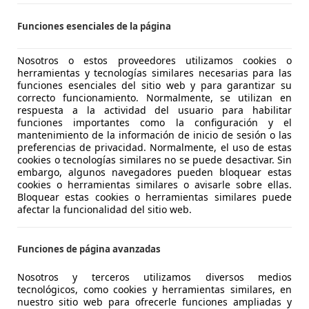
 VILAFRANCA DEL PENEDÈS
Funciones esenciales de la página
Vilafranca del Penedès
Nosotros o estos proveedores utilizamos cookies o
herramientas y tecnologías similares necesarias para las
 C4 X
funciones esenciales del sitio web y para garantizar su
correcto funcionamiento. Normalmente, se utilizan en
TECH 100 YOU 100 4P
respuesta a la actividad del usuario para habilitar
funciones importantes como la configuración y el
€ 12.500
1
Súper
ofer
mantenimiento de la información de inicio de sesión o las
preferencias de privacidad. Normalmente, el uso de estas
cookies o tecnologías similares no se puede desactivar. Sin
embargo, algunos navegadores pueden bloquear estas
cookies o herramientas similares o avisarle sobre ellas.
Bloquear estas cookies o herramientas similares puede
afectar la funcionalidad del sitio web.
05/2024
31.394 km
Gas
Funciones de página avanzadas
ALAUSA ESLAUTO LEON VO
Nosotros y terceros utilizamos diversos medios
-24005 LEON
tecnológicos, como cookies y herramientas similares, en
nuestro sitio web para ofrecerle funciones ampliadas y