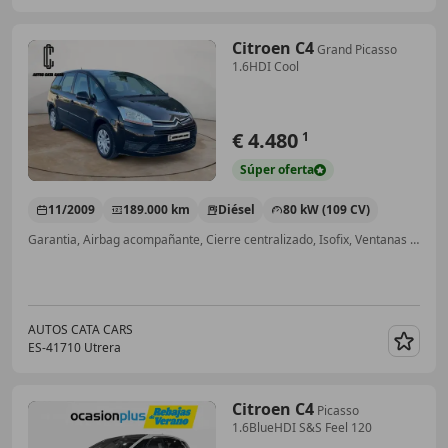
Citroen C4
Grand Picasso
1.6HDI Cool
€ 4.480
1
Súper
oferta
11/2009
189.000 km
Diésel
80 kW (109 CV)
Garantia, Airbag acompañante, Cierre centralizado, Isofix, Ventanas tintadas, Aire Acondicionado, Ordenador, CD
AUTOS CATA CARS
ES-41710 Utrera
Guar
Citroen C4
Picasso
1.6BlueHDI S&S Feel 120