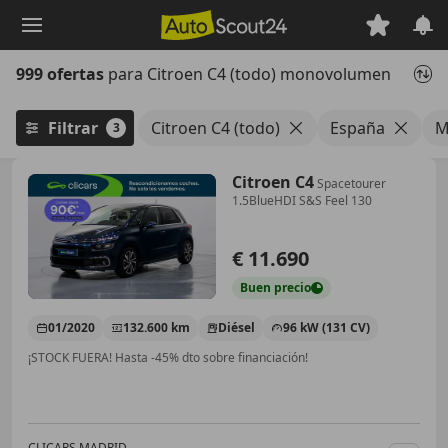
Saltar
al
contenido
999 ofertas
para Citroen C4 (todo) monovolumen
principal
Filtrar
Citroen C4 (todo)
España
M
3
Citroen C4
Spacetourer
1.5BlueHDI S&S Feel 130
€ 11.690
Buen
precio
01/2020
132.600 km
Diésel
96 kW (131 CV)
¡STOCK FUERA! Hasta -45% dto sobre financiación!
CLICARS MADRID