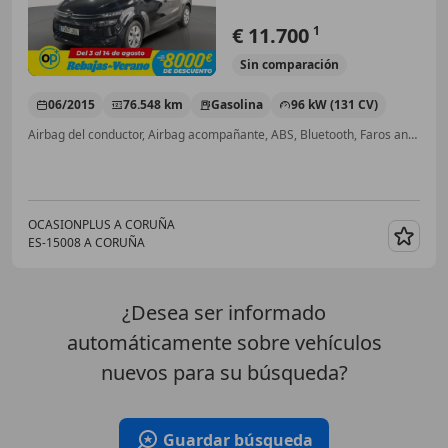
€ 11.700
1
Sin
comparación
06/2015
76.548 km
Gasolina
96 kW (131 CV)
Airbag del conductor, Airbag acompañante, ABS, Bluetooth, Faros antiniebla, Start/Stop automático, Manos libres, USB
OCASIONPLUS A CORUÑA
ES-15008 A CORUÑA
Guar
¿Desea ser informado
automáticamente sobre vehículos
nuevos para su búsqueda?
Guardar búsqueda