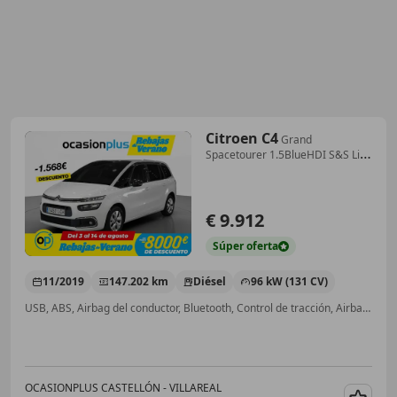
Citroen C4
Grand
Spacetourer 1.5BlueHDI S&S Live
130
€ 9.912
Súper
oferta
11/2019
147.202 km
Diésel
96 kW (131 CV)
USB, ABS, Airbag del conductor, Bluetooth, Control de tracción, Airbags laterales, Faros antiniebla, Climatizador automático
OCASIONPLUS CASTELLÓN - VILLAREAL