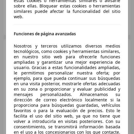
estas cookies o herramientas similares o avisarle
sobre ellas. Bloquear estas cookies o herramientas
similares puede afectar la funcionalidad del sitio
web.
OCASIONPLUS RIVAS 10
ES-28522 RIVAS
Guar
Funciones de página avanzadas
Citroen C4
Nosotros y terceros utilizamos diversos medios
Picasso 1.2
tecnológicos, como cookies y herramientas similares,
PureTech S&S Live 130
en nuestro sitio web para ofrecerle funciones
ampliadas y garantizar una mejor experiencia de
usuario. Gracias a estas funcionalidades ampliadas,
€ 8.290
le permitimos personalizar nuestra oferta; por
Precio
justo
ejemplo, para que pueda continuar sus búsquedas
en una visita posterior, mostrarle ofertas adecuadas
en su zona o proporcionar y evaluar publicidad y
04/2017
139.237 km
Gasolina
96 kW (131 CV)
mensajes personalizados. Almacenamos su
¡STOCK FUERA! Hasta -45% dto sobre financiación!
dirección de correo electrónico localmente si la
proporciona para búsquedas guardadas, vehículos
favoritos o para la evaluación de precios. Esto le
facilita el uso del sitio web, ya que no tiene que
volver a introducirla en visitas posteriores. Con su
CLICARS MADRID
consentimiento, se transmitirá información basada
ES-28021 MADRID
en el uso a los concesionarios con los que contacte.
Guar