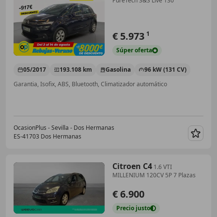
PureTech S&S Live 130
€ 5.973
1
Súper
oferta
05/2017
193.108 km
Gasolina
96 kW (131 CV)
Garantia, Isofix, ABS, Bluetooth, Climatizador automático
OcasionPlus - Sevilla - Dos Hermanas
ES-41703 Dos Hermanas
Guar
Citroen C4
1.6 VTI
MILLENIUM 120CV 5P 7 Plazas
€ 6.900
Precio
justo