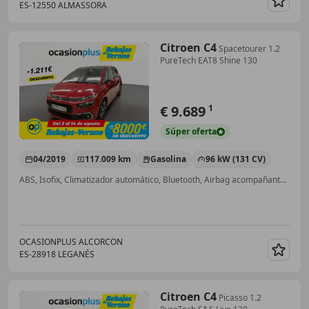
ES-12550 ALMASSORA
Guar
Citroen C4
Spacetourer 1.2
PureTech EAT8 Shine 130
€ 9.689
1
Súper
oferta
04/2019
117.009 km
Gasolina
96 kW (131 CV)
ABS, Isofix, Climatizador automático, Bluetooth, Airbag acompañante, Airbag del conductor, Dirección asistida
OCASIONPLUS ALCORCON
ES-28918 LEGANÉS
Guar
Citroen C4
Picasso 1.2