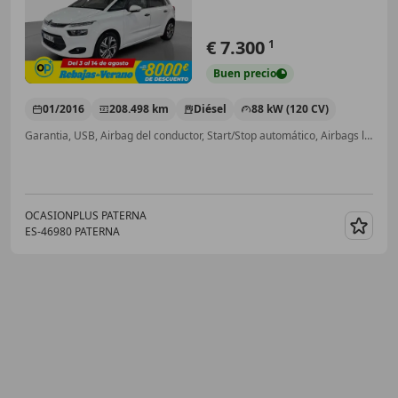
€ 7.300
1
Buen
precio
01/2016
208.498 km
Diésel
88 kW (120 CV)
Garantia, USB, Airbag del conductor, Start/Stop automático, Airbags laterales, Control de tracción, Airbag acompañante, Faros antiniebla
OCASIONPLUS PATERNA
ES-46980 PATERNA
Guar