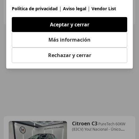
|
|
Política de privacidad
Aviso legal
Vendor List
SOTILEZA MOTOR
ES-28023 MADRID
Guar
Aceptar y cerrar
Más información
Rechazar y cerrar
Citroen C3
PureTech 60KW
(83CV) You! Nacional - Único
Propie