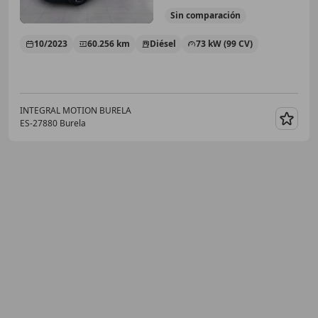
Sin
comparación
10/2023
60.256 km
Diésel
73 kW (99 CV)
INTEGRAL MOTION BURELA
ES-27880 Burela
Guar