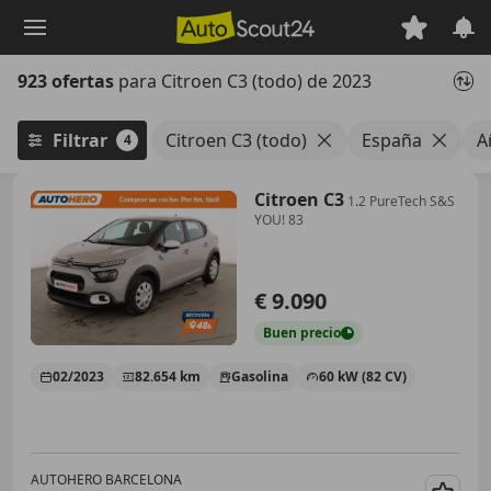
Saltar
al
contenido
923 ofertas
para Citroen C3 (todo) de 2023
principal
Filtrar
Citroen C3 (todo)
España
A
4
Citroen C3
1.2 PureTech S&S
YOU! 83
€ 9.090
Buen
precio
02/2023
82.654 km
Gasolina
60 kW (82 CV)
AUTOHERO BARCELONA