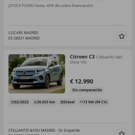
¡STOCK FUERA! Hasta -45% dto sobre financiación!
CLICARS MADRID
ES-28021 MADRID
Guar
Citroen C3
1.5BlueHDi S&S
Shine 100
€ 12.990
Sin
comparación
02/2023
36.655 km
Diésel
73 kW (99 CV)
STELLANTIS &YOU MADRID - Dr. Esquerdo