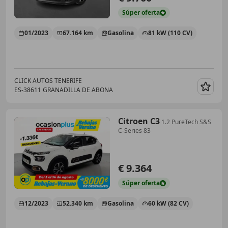
Súper
oferta
01/2023
67.164 km
Gasolina
81 kW (110 CV)
CLICK AUTOS TENERIFE
ES-38611 GRANADILLA DE ABONA
Guar
Citroen C3
1.2 PureTech S&S
C-Series 83
€ 9.364
Súper
oferta
12/2023
52.340 km
Gasolina
60 kW (82 CV)