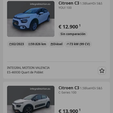
Citroen C3
1.5BlueHDi S&S
YOU! 100
€ 12.900
1
Sin
comparación
02/2023
59.826 km
Diésel
73 kW (99 CV)
INTEGRAL MOTION VALENCIA
ES-46930 Quart de Poblet
Guar
Citroen C3
1.5BlueHDi S&S
C-Series 100
€ 13.900
1