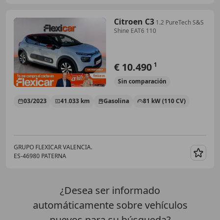
Citroen C3
1.2 PureTech S&S
Shine EAT6 110
€ 10.490
1
Sin
comparación
03/2023
41.033 km
Gasolina
81 kW (110 CV)
GRUPO FLEXICAR VALENCIA.
ES-46980 PATERNA
Guar
¿Desea ser informado
automáticamente sobre vehículos
nuevos para su búsqueda?