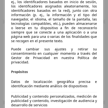
ej., los identificadores basados en inicio de sesión,
los identificadores asignados aleatoriamente, los
OCASIONPLUS - LAS PALMAS DE GRAN CANARIA
identificadores basados en la red), junto con otra
ES-35008 LAS PALMAS DE GRAN CANARIA
información (p. ej., la información y el tipo del
Guar
navegador, el idioma, el tamaño de la pantalla, las
tecnologías compatibles, etc.), pueden almacenarse
o leerse en tu dispositivo a fin de reconocerlo
Citroen C3
1.2 PureTech S&S
siempre que se conecte a una aplicación o a una
Plus 83
página web para una o varias de los finalidades que
se recogen en el presente texto.
Puede cambiar sus ajustes y retirar su
€ 12.040
consentimiento en cualquier momento a través del
Gestor de Privacidad en nuestra Política de
Sin
comparación
privacidad.
11/2023
58.385 km
Gasolina
60 kW (82 CV)
Propósitos
Datos de localización geográfica precisa e
identificación mediante análisis de dispositivos
SOTILEZA MOTOR
ES-28023 MADRID
Guar
Publicidad y contenido personalizados, medición de
publicidad y contenido, investigación de audiencia y
desarrollo de servicios