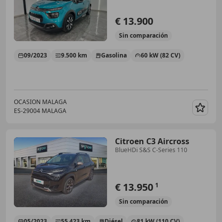
€ 13.900
Sin
comparación
09/2023
9.500 km
Gasolina
60 kW (82 CV)
OCASION MALAGA
ES-29004 MALAGA
Guar
Citroen C3 Aircross
BlueHDi S&S C-Series 110
€ 13.950
1
Sin
comparación
05/2023
55.423 km
Diésel
81 kW (110 CV)