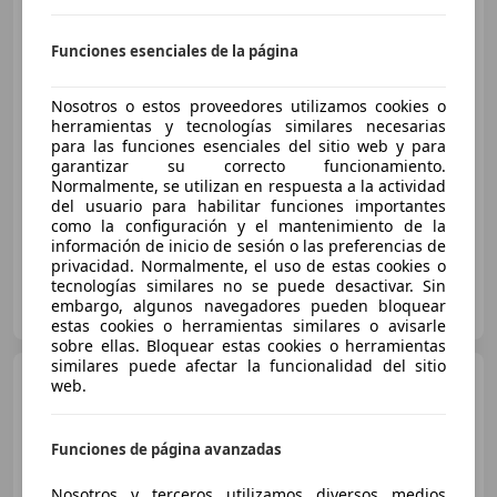
Citroen C3
1.5BlueHDi S&S
C-Series 100
Funciones esenciales de la página
Nosotros o estos proveedores utilizamos cookies o
€ 11.895
herramientas y tecnologías similares necesarias
Precio
justo
para las funciones esenciales del sitio web y para
garantizar su correcto funcionamiento.
Normalmente, se utilizan en respuesta a la actividad
01/2023
59.094 km
Diésel
73 kW (99 CV)
del usuario para habilitar funciones importantes
como la configuración y el mantenimiento de la
información de inicio de sesión o las preferencias de
privacidad. Normalmente, el uso de estas cookies o
tecnologías similares no se puede desactivar. Sin
STELLANTIS & YOU PALMA - Son Castelló
embargo, algunos navegadores pueden bloquear
ES-07009 Son Castelló
Guar
estas cookies o herramientas similares o avisarle
sobre ellas. Bloquear estas cookies o herramientas
similares puede afectar la funcionalidad del sitio
Citroen C3
1.2 PureTech S&S
web.
Shine 110
Funciones de página avanzadas
€ 11.137
1
Nosotros y terceros utilizamos diversos medios