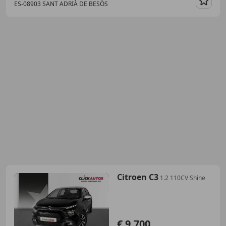
ES-08903 SANT ADRIÀ DE BESÒS
Guar
Citroen C3
1.2 110CV Shine
€ 9.700