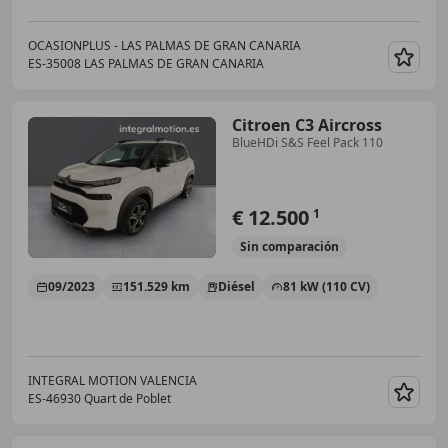
OCASIONPLUS - LAS PALMAS DE GRAN CANARIA
ES-35008 LAS PALMAS DE GRAN CANARIA
Guar
Citroen C3 Aircross
BlueHDi S&S Feel Pack 110
€ 12.500
1
Sin
comparación
09/2023
151.529 km
Diésel
81 kW (110 CV)
INTEGRAL MOTION VALENCIA
ES-46930 Quart de Poblet
Guar