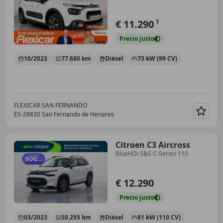
€ 11.290
1
Precio
justo
10/2023
77.680 km
Diésel
73 kW (99 CV)
FLEXICAR SAN FERNANDO
ES-28830 San Fernando de Henares
Guar
Citroen C3 Aircross
BlueHDi S&S C-Series 110
€ 12.290
Precio
justo
03/2023
50.255 km
Diésel
81 kW (110 CV)