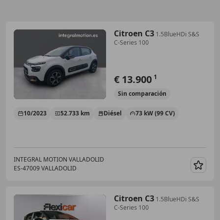
Citroen C3
1.5BlueHDi S&S
C-Series 100
€ 13.900
1
Sin
comparación
10/2023
52.733 km
Diésel
73 kW (99 CV)
INTEGRAL MOTION VALLADOLID
ES-47009 VALLADOLID
Guar
Citroen C3
1.5BlueHDi S&S
C-Series 100