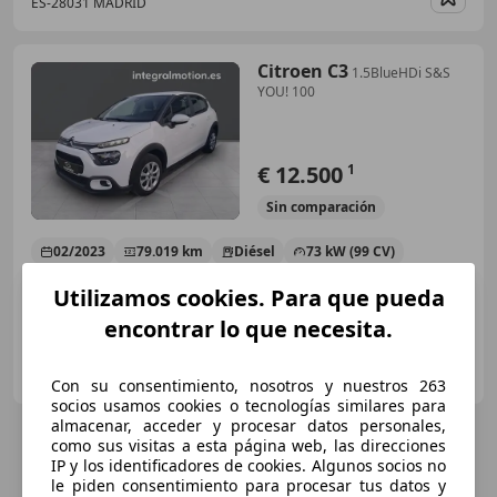
ES-28031 MADRID
Guar
Citroen C3
1.5BlueHDi S&S
YOU! 100
€ 12.500
1
Sin
comparación
02/2023
79.019 km
Diésel
73 kW (99 CV)
Utilizamos cookies. Para que pueda
encontrar lo que necesita.
INTEGRAL MOTION LA GRELA
ES-15008 A Coruña
Guar
Con su consentimiento, nosotros y nuestros 263
socios usamos cookies o tecnologías similares para
almacenar, acceder y procesar datos personales,
como sus visitas a esta página web, las direcciones
IP y los identificadores de cookies. Algunos socios no
le piden consentimiento para procesar tus datos y