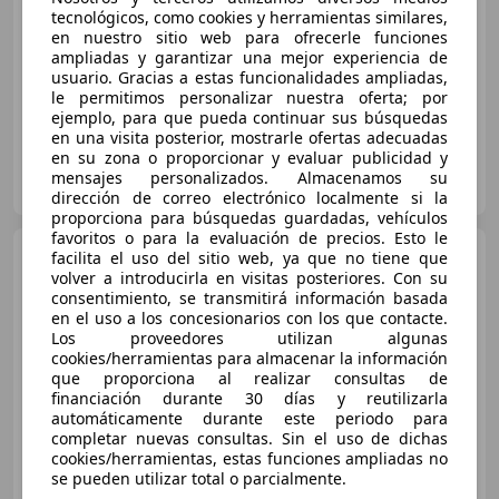
tecnológicos, como cookies y herramientas similares,
Buen
precio
en nuestro sitio web para ofrecerle funciones
ampliadas y garantizar una mejor experiencia de
04/2023
39.151 km
Gasolina
81 kW (110 CV)
usuario. Gracias a estas funcionalidades ampliadas,
le permitimos personalizar nuestra oferta; por
ejemplo, para que pueda continuar sus búsquedas
en una visita posterior, mostrarle ofertas adecuadas
en su zona o proporcionar y evaluar publicidad y
OCASIONPLUS ZARAGOZA CA
mensajes personalizados. Almacenamos su
ES-50013 SAN JOSE
Guar
dirección de correo electrónico localmente si la
proporciona para búsquedas guardadas, vehículos
favoritos o para la evaluación de precios. Esto le
Citroen C3
facilita el uso del sitio web, ya que no tiene que
1.2 PureTech S&S
Plus 83
volver a introducirla en visitas posteriores. Con su
consentimiento, se transmitirá información basada
en el uso a los concesionarios con los que contacte.
Los proveedores utilizan algunas
€ 11.947
cookies/herramientas para almacenar la información
que proporciona al realizar consultas de
Sin
comparación
financiación durante 30 días y reutilizarla
automáticamente durante este periodo para
11/2023
58.392 km
Gasolina
60 kW (82 CV)
completar nuevas consultas. Sin el uso de dichas
cookies/herramientas, estas funciones ampliadas no
se pueden utilizar total o parcialmente.