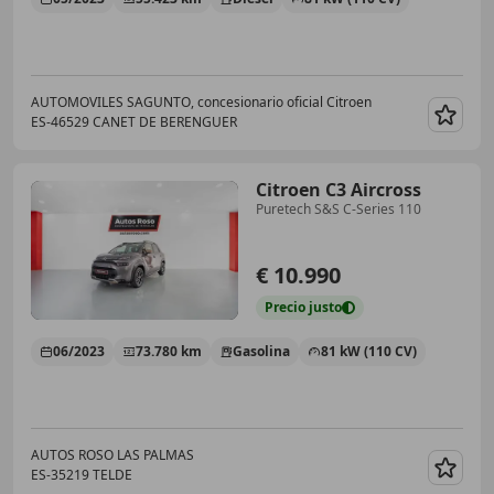
AUTOMOVILES SAGUNTO, concesionario oficial Citroen
ES-46529 CANET DE BERENGUER
Guar
Citroen C3 Aircross
Puretech S&S C-Series 110
€ 10.990
Precio
justo
06/2023
73.780 km
Gasolina
81 kW (110 CV)
AUTOS ROSO LAS PALMAS
ES-35219 TELDE
Guar