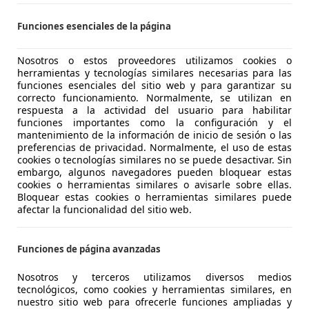
ERA! Hasta -45% dto sobre financiación!
Funciones esenciales de la página
LICARS MADRID
S-28021 MADRID
Nosotros o estos proveedores utilizamos cookies o
herramientas y tecnologías similares necesarias para las
funciones esenciales del sitio web y para garantizar su
 C3
correcto funcionamiento. Normalmente, se utilizan en
i S&S Feel Pack 100
respuesta a la actividad del usuario para habilitar
funciones importantes como la configuración y el
mantenimiento de la información de inicio de sesión o las
€ 8.700
Buen
precio
preferencias de privacidad. Normalmente, el uso de estas
cookies o tecnologías similares no se puede desactivar. Sin
embargo, algunos navegadores pueden bloquear estas
cookies o herramientas similares o avisarle sobre ellas.
Bloquear estas cookies o herramientas similares puede
afectar la funcionalidad del sitio web.
04/2021
90.736 km
Dié
Funciones de página avanzadas
TELLANTIS &YOU MÓSTOLES
Nosotros y terceros utilizamos diversos medios
tecnológicos, como cookies y herramientas similares, en
S-28935 MOSTOLES
nuestro sitio web para ofrecerle funciones ampliadas y