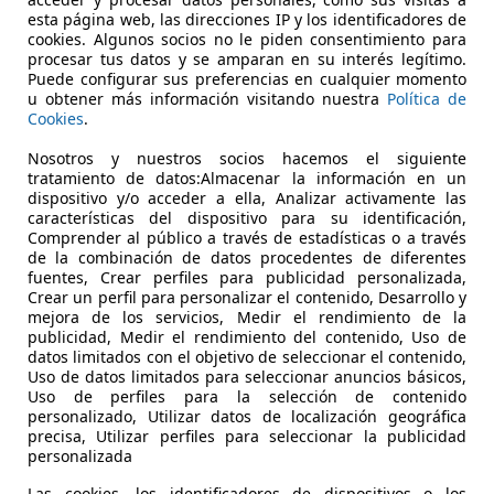
esta página web, las direcciones IP y los identificadores de
€ 8.570
cookies. Algunos socios no le piden consentimiento para
Buen
precio
procesar tus datos y se amparan en su interés legítimo.
Puede configurar sus preferencias en cualquier momento
u obtener más información visitando nuestra
Política de
Cookies
.
Nosotros y nuestros socios hacemos el siguiente
tratamiento de datos:Almacenar la información en un
dispositivo y/o acceder a ella, Analizar activamente las
01/2018
77.466 km
Dié
características del dispositivo para su identificación,
Comprender al público a través de estadísticas o a través
terales, ABS, ESP, Faros antiniebla, Elevalunas eléctrico, Ai
de la combinación de datos procedentes de diferentes
fuentes, Crear perfiles para publicidad personalizada,
Crear un perfil para personalizar el contenido, Desarrollo y
UTOHERO CENTER MADRID
mejora de los servicios, Medir el rendimiento de la
S-28050 MADRID
publicidad, Medir el rendimiento del contenido, Uso de
datos limitados con el objetivo de seleccionar el contenido,
Uso de datos limitados para seleccionar anuncios básicos,
Uso de perfiles para la selección de contenido
personalizado, Utilizar datos de localización geográfica
precisa, Utilizar perfiles para seleccionar la publicidad
personalizada
Las cookies, los identificadores de dispositivos o los