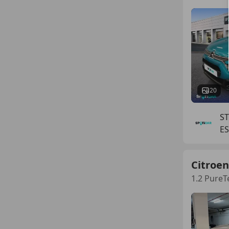
20
S
E
Citroen
1.2 PureT