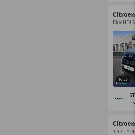
Citroen
BlueHDi S
20
S
E
Citroen
1.5BlueHD