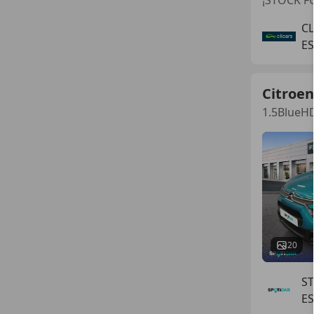
¡STOCK FU
C
E
Citroen
1.5BlueHD
20
S
E