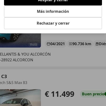
€ 8.700
Buen
precio
Más información
Rechazar y cerrar
04/2021
90.736 km
Dié
TELLANTIS & YOU ALCORCÓN
S-28922 ALCORCON
 C3
ech S&S Max 83
€ 11.499
Buen
precio