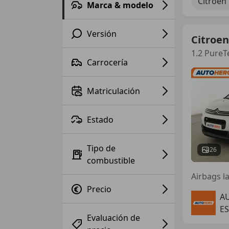
Citroen 
Marca & modelo
Versión
Citroen
1.2 PureT
Carrocería
Matriculación
Estado
Tipo de
26
combustible
Airbags la
Precio
A
E
Evaluación de