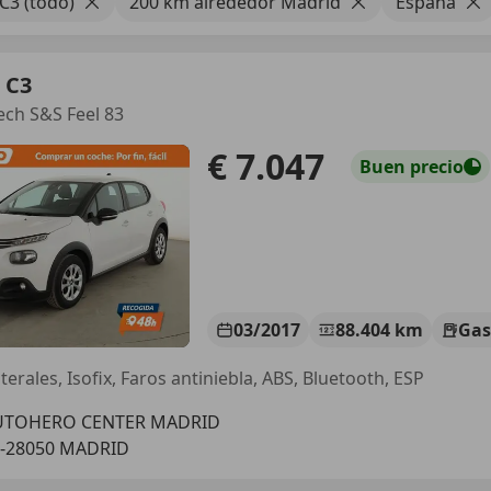
C3 (todo)
200 km alrededor Madrid
España
 C3
ech S&S Feel 83
€ 7.047
Buen
precio
03/2017
88.404 km
Gas
terales, Isofix, Faros antiniebla, ABS, Bluetooth, ESP
UTOHERO CENTER MADRID
S-28050 MADRID