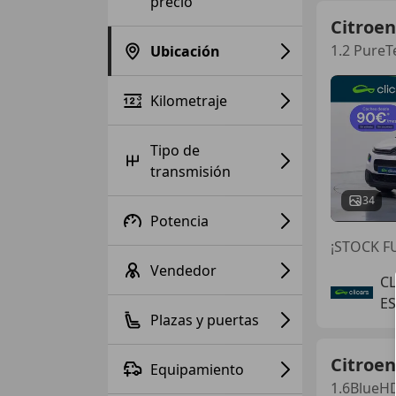
precio
Citroen
1.2 PureT
Ubicación
Kilometraje
Tipo de
transmisión
34
Potencia
¡STOCK FU
Vendedor
C
E
Plazas y puertas
Citroen
Equipamiento
1.6BlueHD