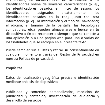
identificadores online de similares características (p. ej.,
los identificadores basados en inicio de sesión, los
identificadores asignados aleatoriamente, los
identificadores basados en la red), junto con otra
información (p. ej., la información y el tipo del navegador,
el idioma, el tamaño de la pantalla, las tecnologías
compatibles, etc.), pueden almacenarse o leerse en tu
dispositivo a fin de reconocerlo siempre que se conecte a
una aplicación o a una página web para una o varias de
los finalidades que se recogen en el presente texto.
 C3
Puede cambiar sus ajustes y retirar su consentimiento en
ech S&S Feel 83
cualquier momento a través del Gestor de Privacidad en
nuestra Política de privacidad.
€ 9.990
Buen
precio
Propósitos
Datos de localización geográfica precisa e identificación
mediante análisis de dispositivos
Publicidad y contenido personalizados, medición de
01/2022
17.336 km
Gas
publicidad y contenido, investigación de audiencia y
desarrollo de servicios