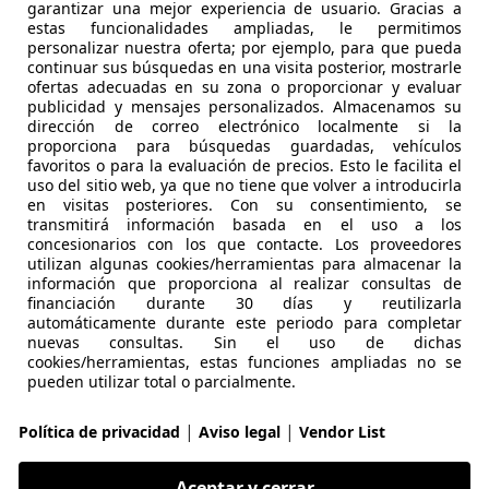
garantizar una mejor experiencia de usuario. Gracias a
estas funcionalidades ampliadas, le permitimos
 C3 Aircross
personalizar nuestra oferta; por ejemplo, para que pueda
continuar sus búsquedas en una visita posterior, mostrarle
&S Feel Pack 110
ofertas adecuadas en su zona o proporcionar y evaluar
publicidad y mensajes personalizados. Almacenamos su
€ 10.490
1
dirección de correo electrónico localmente si la
Sin
compar
proporciona para búsquedas guardadas, vehículos
favoritos o para la evaluación de precios. Esto le facilita el
uso del sitio web, ya que no tiene que volver a introducirla
en visitas posteriores. Con su consentimiento, se
transmitirá información basada en el uso a los
concesionarios con los que contacte. Los proveedores
utilizan algunas cookies/herramientas para almacenar la
información que proporciona al realizar consultas de
06/2022
62.423 km
Dié
financiación durante 30 días y reutilizarla
automáticamente durante este periodo para completar
nuevas consultas. Sin el uso de dichas
TELLANTIS &YOU MÓSTOLES
cookies/herramientas, estas funciones ampliadas no se
S-28935 MOSTOLES
pueden utilizar total o parcialmente.
|
|
Política de privacidad
Aviso legal
Vendor List
 C3
i S&S Feel Pack 100
Aceptar y cerrar