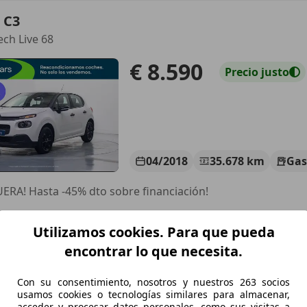
 C3
ech Live 68
€ 8.590
Precio
justo
04/2018
35.678 km
Gas
ERA! Hasta -45% dto sobre financiación!
LICARS MADRID
Utilizamos cookies. Para que pueda
S-28021 MADRID
encontrar lo que necesita.
 C3
Con su consentimiento, nosotros y nuestros 263 socios
usamos cookies o tecnologías similares para almacenar,
i S&S Feel 75
acceder y procesar datos personales, como sus visitas a