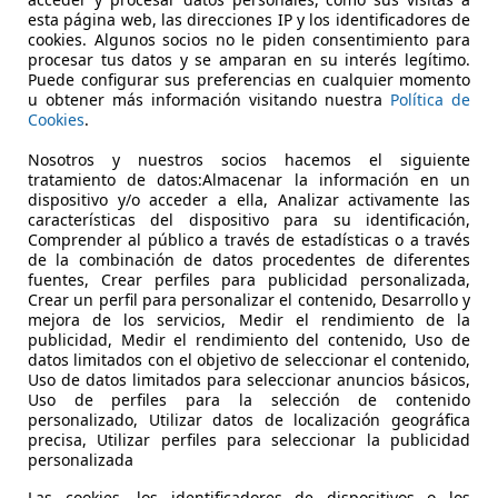
€ 12.181
Súper
oferta
esta página web, las direcciones IP y los identificadores de
cookies. Algunos socios no le piden consentimiento para
procesar tus datos y se amparan en su interés legítimo.
Puede configurar sus preferencias en cualquier momento
u obtener más información visitando nuestra
Política de
Cookies
.
Nosotros y nuestros socios hacemos el siguiente
tratamiento de datos:Almacenar la información en un
10/2022
31.276 km
Dié
dispositivo y/o acceder a ella, Analizar activamente las
características del dispositivo para su identificación,
UTOHERO VALENCIA
Comprender al público a través de estadísticas o a través
de la combinación de datos procedentes de diferentes
-46014 Valencia
fuentes, Crear perfiles para publicidad personalizada,
Crear un perfil para personalizar el contenido, Desarrollo y
mejora de los servicios, Medir el rendimiento de la
publicidad, Medir el rendimiento del contenido, Uso de
datos limitados con el objetivo de seleccionar el contenido,
Uso de datos limitados para seleccionar anuncios básicos,
Uso de perfiles para la selección de contenido
personalizado, Utilizar datos de localización geográfica
precisa, Utilizar perfiles para seleccionar la publicidad
personalizada
Las cookies, los identificadores de dispositivos o los