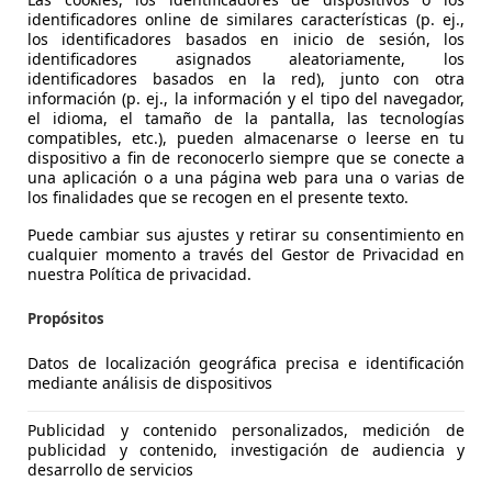
identificadores online de similares características (p. ej.,
los identificadores basados en inicio de sesión, los
identificadores asignados aleatoriamente, los
identificadores basados en la red), junto con otra
información (p. ej., la información y el tipo del navegador,
el idioma, el tamaño de la pantalla, las tecnologías
compatibles, etc.), pueden almacenarse o leerse en tu
 C3
dispositivo a fin de reconocerlo siempre que se conecte a
una aplicación o a una página web para una o varias de
HDI DIESEL 100 CV
los finalidades que se recogen en el presente texto.
€ 10.735
Precio
justo
Puede cambiar sus ajustes y retirar su consentimiento en
cualquier momento a través del Gestor de Privacidad en
nuestra Política de privacidad.
Propósitos
Datos de localización geográfica precisa e identificación
mediante análisis de dispositivos
08/2022
60.000 km
Dié
Publicidad y contenido personalizados, medición de
UTOS LORENTE VALENCIA.
publicidad y contenido, investigación de audiencia y
desarrollo de servicios
-46910 ALFAFAR