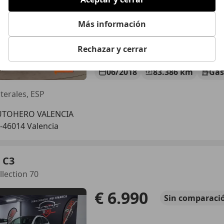
Más información
Rechazar y cerrar
06/2018
83.386 km
Gas
aterales, ESP
UTOHERO VALENCIA
-46014 Valencia
 C3
llection 70
€ 6.990
Sin
comparaci