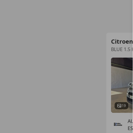
Citroen
BLUE 1.5 
19
A
ES