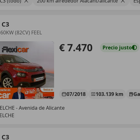
C3 (todo)
200 km alrededor Alacant/alicante
Es
 C3
 60KW (82CV) FEEL
€ 7.470
Precio
justo
07/2018
103.139 km
Ga
ELCHE - Avenida de Alicante
 ELCHE
 C3