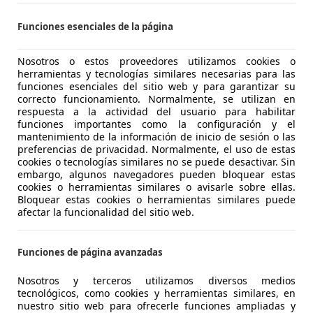
Funciones esenciales de la página
 C3
ech S&S Feel 83
Nosotros o estos proveedores utilizamos cookies o
herramientas y tecnologías similares necesarias para las
€ 7.047
funciones esenciales del sitio web y para garantizar su
Buen
precio
correcto funcionamiento. Normalmente, se utilizan en
respuesta a la actividad del usuario para habilitar
funciones importantes como la configuración y el
mantenimiento de la información de inicio de sesión o las
preferencias de privacidad. Normalmente, el uso de estas
cookies o tecnologías similares no se puede desactivar. Sin
embargo, algunos navegadores pueden bloquear estas
cookies o herramientas similares o avisarle sobre ellas.
03/2017
88.404 km
Gas
Bloquear estas cookies o herramientas similares puede
afectar la funcionalidad del sitio web.
terales, Isofix, Faros antiniebla, ABS, Bluetooth, ESP
UTOHERO VALENCIA
Funciones de página avanzadas
-46014 Valencia
Nosotros y terceros utilizamos diversos medios
tecnológicos, como cookies y herramientas similares, en
nuestro sitio web para ofrecerle funciones ampliadas y