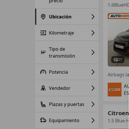
precio
1.6BlueHD
Ubicación
Kilometraje
Tipo de
transmisión
27
Potencia
Airbags la
A
Vendedor
ES
Plazas y puertas
Citroen
Equipamiento
1.5 Blue-