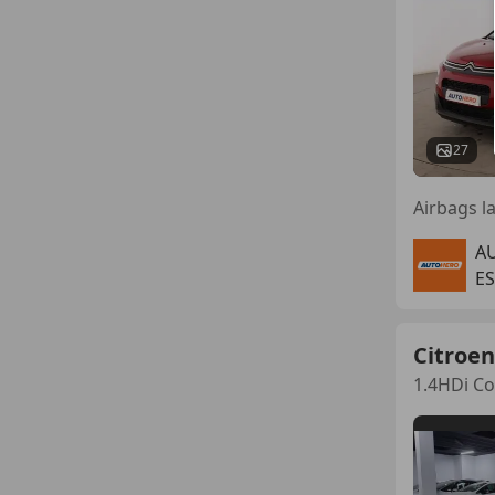
27
Airbags l
A
ES
Citroen
1.4HDi Co