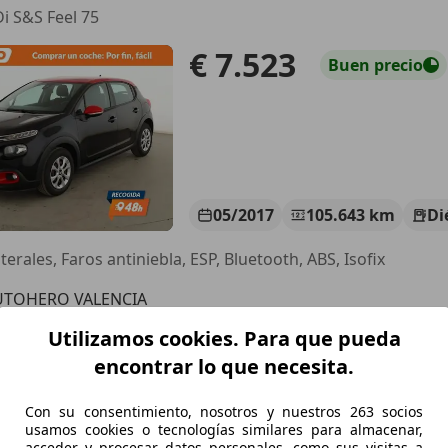
i S&S Feel 75
€ 7.523
Buen
precio
05/2017
105.643 km
Di
terales, Faros antiniebla, ESP, Bluetooth, ABS, Isofix
UTOHERO VALENCIA
-46014 Valencia
Utilizamos cookies. Para que pueda
encontrar lo que necesita.
 C3 Aircross
Con su consentimiento, nosotros y nuestros 263 socios
HDi C-Series
usamos cookies o tecnologías similares para almacenar,
acceder y procesar datos personales, como sus visitas a