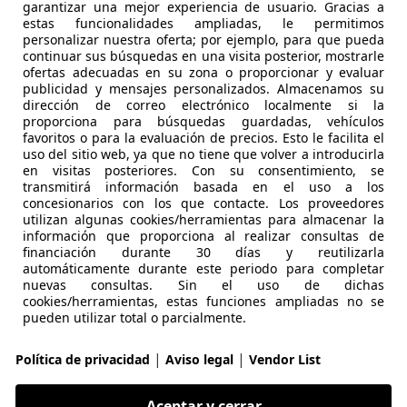
 C3 Aircross
garantizar una mejor experiencia de usuario. Gracias a
estas funcionalidades ampliadas, le permitimos
ech Feel
personalizar nuestra oferta; por ejemplo, para que pueda
continuar sus búsquedas en una visita posterior, mostrarle
€ 8.817
ofertas adecuadas en su zona o proporcionar y evaluar
Precio
justo
publicidad y mensajes personalizados. Almacenamos su
dirección de correo electrónico localmente si la
proporciona para búsquedas guardadas, vehículos
favoritos o para la evaluación de precios. Esto le facilita el
uso del sitio web, ya que no tiene que volver a introducirla
en visitas posteriores. Con su consentimiento, se
transmitirá información basada en el uso a los
concesionarios con los que contacte. Los proveedores
02/2021
98.632 km
Gas
utilizan algunas cookies/herramientas para almacenar la
información que proporciona al realizar consultas de
UTOHERO VALENCIA
financiación durante 30 días y reutilizarla
automáticamente durante este periodo para completar
-46014 Valencia
nuevas consultas. Sin el uso de dichas
cookies/herramientas, estas funciones ampliadas no se
pueden utilizar total o parcialmente.
 C3
ech Live 68
|
|
Política de privacidad
Aviso legal
Vendor List
€ 7.904
Precio
justo
Aceptar y cerrar