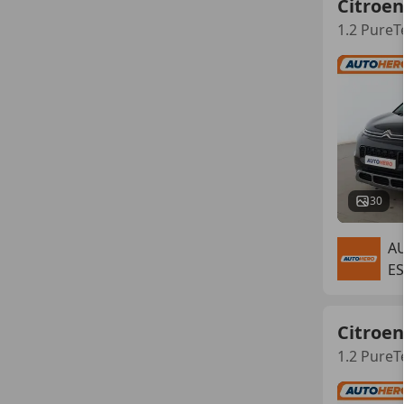
Citroen
1.2 PureT
30
A
ES
Citroen
1.2 PureT