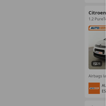
Citroen
1.2 PureT
26
Airbags la
A
ES