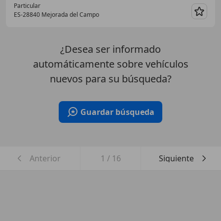
Particular
ES-28840 Mejorada del Campo
Guar
¿Desea ser informado
automáticamente sobre vehículos
nuevos para su búsqueda?
Guardar búsqueda
Anterior
1
/
16
Siguiente