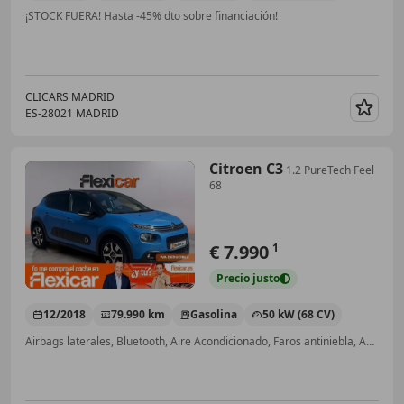
¡STOCK FUERA! Hasta -45% dto sobre financiación!
CLICARS MADRID
ES-28021 MADRID
Guar
Citroen C3
1.2 PureTech Feel
68
€ 7.990
1
Precio
justo
12/2018
79.990 km
Gasolina
50 kW (68 CV)
Airbags laterales, Bluetooth, Aire Acondicionado, Faros antiniebla, ABS