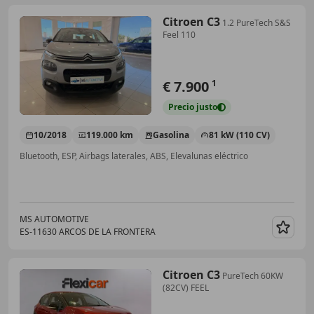
Citroen C3
1.2 PureTech S&S
Feel 110
€ 7.900
1
Precio
justo
10/2018
119.000 km
Gasolina
81 kW (110 CV)
Bluetooth, ESP, Airbags laterales, ABS, Elevalunas eléctrico
MS AUTOMOTIVE
ES-11630 ARCOS DE LA FRONTERA
Guar
Citroen C3
PureTech 60KW
(82CV) FEEL