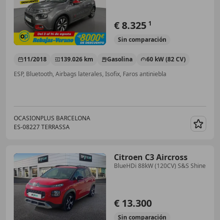
€ 8.325
1
Sin
comparación
11/2018
139.026 km
Gasolina
60 kW (82 CV)
ESP, Bluetooth, Airbags laterales, Isofix, Faros antiniebla
OCASIONPLUS BARCELONA
ES-08227 TERRASSA
Guar
Citroen C3 Aircross
BlueHDi 88kW (120CV) S&S Shine
€ 13.300
Sin
comparación