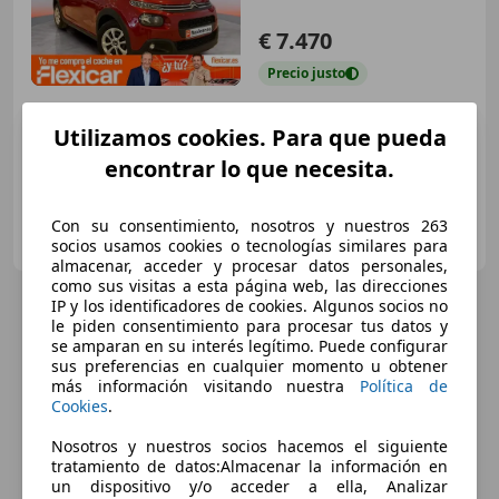
€ 7.470
Precio
justo
07/2018
103.139 km
Gasolina
60 kW (82 CV)
Utilizamos cookies. Para que pueda
encontrar lo que necesita.
FLEXICAR ELCHE - Avenida de Alicante
Con su consentimiento, nosotros y nuestros 263
ES-03291 ELCHE
socios usamos cookies o tecnologías similares para
Guar
almacenar, acceder y procesar datos personales,
como sus visitas a esta página web, las direcciones
IP y los identificadores de cookies. Algunos socios no
le piden consentimiento para procesar tus datos y
se amparan en su interés legítimo. Puede configurar
sus preferencias en cualquier momento u obtener
más información visitando nuestra
Política de
Cookies
.
Nosotros y nuestros socios hacemos el siguiente
tratamiento de datos:Almacenar la información en
un dispositivo y/o acceder a ella, Analizar