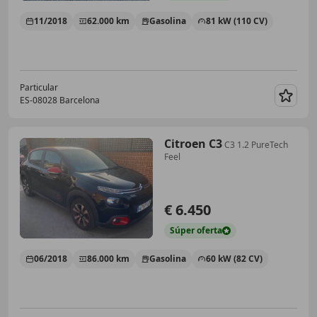
11/2018
62.000 km
Gasolina
81 kW (110 CV)
Particular
ES-08028 Barcelona
Guar
Citroen C3
C3 1.2 PureTech
Feel
€ 6.450
Súper
oferta
06/2018
86.000 km
Gasolina
60 kW (82 CV)