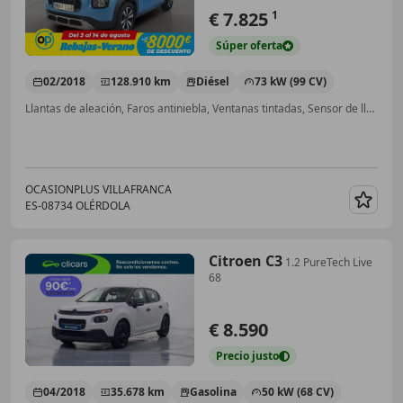
€ 7.825
1
Súper
oferta
02/2018
128.910 km
Diésel
73 kW (99 CV)
Llantas de aleación, Faros antiniebla, Ventanas tintadas, Sensor de lluvia, Manos libres, Bluetooth
OCASIONPLUS VILLAFRANCA
ES-08734 OLÉRDOLA
Guar
Citroen C3
1.2 PureTech Live
68
€ 8.590
Precio
justo
04/2018
35.678 km
Gasolina
50 kW (68 CV)