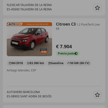
FLEXICAR TALAVERA DE LA REINA
ES-45600 TALAVERA DE LA REINA
Guar
Citroen C3
1.2 PureTech Live
68
€ 7.904
Precio
justo
06/2018
83.386 km
Gasolina
50 kW (68 CV)
Airbags laterales, ESP
AUTOHERO BARCELONA
ES-08903 SANT ADRIÀ DE BESÒS
Guar