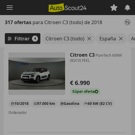
Saltar
al
contenido
317 ofertas
para Citroen C3 (todo) de 2018
principal
Filtrar
Citroen C3 (todo)
España
A
4
Citroen C3
PureTech 60KW
(82CV) FEEL
€ 6.990
Súper
oferta
10/2018
97.000 km
Gasolina
60 kW (82 CV)
Ordenador