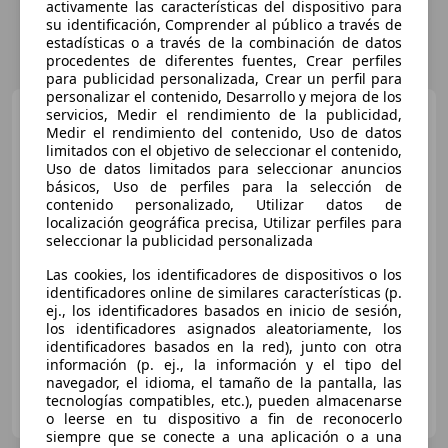
activamente las características del dispositivo para
su identificación, Comprender al público a través de
estadísticas o a través de la combinación de datos
procedentes de diferentes fuentes, Crear perfiles
para publicidad personalizada, Crear un perfil para
personalizar el contenido, Desarrollo y mejora de los
Citroen C3
servicios, Medir el rendimiento de la publicidad,
1.2 PureTech S&S
Feel 83
Medir el rendimiento del contenido, Uso de datos
limitados con el objetivo de seleccionar el contenido,
Uso de datos limitados para seleccionar anuncios
básicos, Uso de perfiles para la selección de
€ 8.102
1
contenido personalizado, Utilizar datos de
localización geográfica precisa, Utilizar perfiles para
Sin
comparación
seleccionar la publicidad personalizada
Las cookies, los identificadores de dispositivos o los
02/2018
121.653 km
Gasolina
60 kW (82 CV)
identificadores online de similares características (p.
Airbags laterales, Isofix, Faros antiniebla, Bluetooth, ABS
ej., los identificadores basados en inicio de sesión,
los identificadores asignados aleatoriamente, los
identificadores basados en la red), junto con otra
información (p. ej., la información y el tipo del
navegador, el idioma, el tamaño de la pantalla, las
OCASIONPLUS OVIEDO
tecnologías compatibles, etc.), pueden almacenarse
ES-33199 MERES
Guar
o leerse en tu dispositivo a fin de reconocerlo
siempre que se conecte a una aplicación o a una