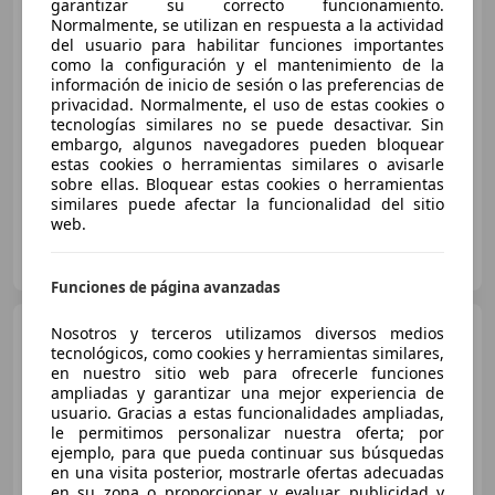
garantizar su correcto funcionamiento.
Normalmente, se utilizan en respuesta a la actividad
€ 7.900
1
del usuario para habilitar funciones importantes
como la configuración y el mantenimiento de la
Precio
justo
información de inicio de sesión o las preferencias de
privacidad. Normalmente, el uso de estas cookies o
07/2018
155.700 km
Diésel
55 kW (75 CV)
tecnologías similares no se puede desactivar. Sin
embargo, algunos navegadores pueden bloquear
Garantia, Airbags laterales, Faros antiniebla, ESP, Aire Acondicionado, Elevalunas eléctrico, ABS
estas cookies o herramientas similares o avisarle
sobre ellas. Bloquear estas cookies o herramientas
similares puede afectar la funcionalidad del sitio
web.
PALAUSA ZAMORA VO
ES-49024 ZAMORA
Guar
Funciones de página avanzadas
Citroen C3
Nosotros y terceros utilizamos diversos medios
1.2 PureTech S&S
Feel 83
tecnológicos, como cookies y herramientas similares,
en nuestro sitio web para ofrecerle funciones
ampliadas y garantizar una mejor experiencia de
usuario. Gracias a estas funcionalidades ampliadas,
€ 8.000
1
le permitimos personalizar nuestra oferta; por
ejemplo, para que pueda continuar sus búsquedas
Precio
justo
en una visita posterior, mostrarle ofertas adecuadas
en su zona o proporcionar y evaluar publicidad y