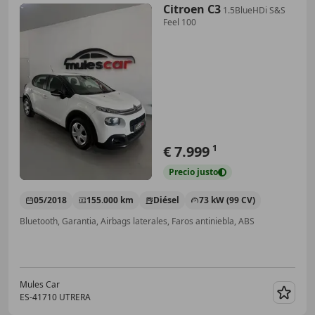
Citroen C3
1.5BlueHDi S&S
Feel 100
€ 7.999
1
Precio
justo
05/2018
155.000 km
Diésel
73 kW (99 CV)
Bluetooth, Garantia, Airbags laterales, Faros antiniebla, ABS
Mules Car
ES-41710 UTRERA
Guar