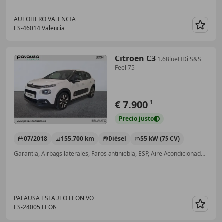
AUTOHERO VALENCIA
ES-46014 Valencia
Guar
Citroen C3
1.6BlueHDi S&S
Feel 75
€ 7.900
1
Precio
justo
07/2018
155.700 km
Diésel
55 kW (75 CV)
Garantia, Airbags laterales, Faros antiniebla, ESP, Aire Acondicionado, Elevalunas eléctrico, ABS
PALAUSA ESLAUTO LEON VO
ES-24005 LEON
Guar