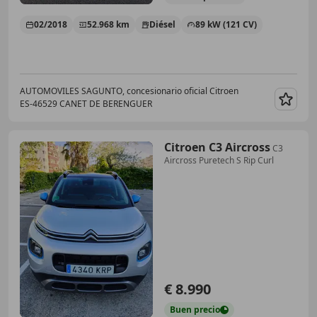
02/2018
52.968 km
Diésel
89 kW (121 CV)
AUTOMOVILES SAGUNTO, concesionario oficial Citroen
ES-46529 CANET DE BERENGUER
Guar
Citroen C3 Aircross
C3
Aircross Puretech S Rip Curl
€ 8.990
Buen
precio