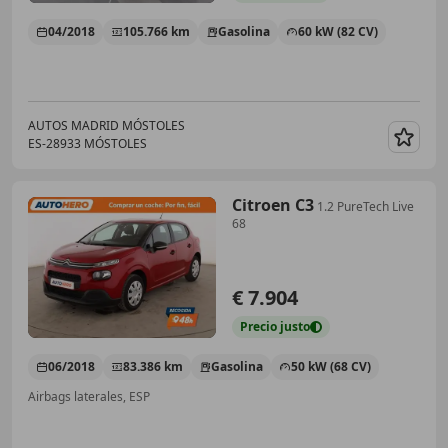
04/2018
105.766 km
Gasolina
60 kW (82 CV)
AUTOS MADRID MÓSTOLES
ES-28933 MÓSTOLES
Guar
Citroen C3
1.2 PureTech Live
68
€ 7.904
Precio
justo
06/2018
83.386 km
Gasolina
50 kW (68 CV)
Airbags laterales, ESP