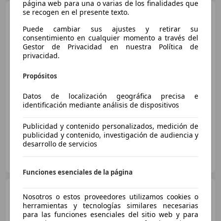
página web para una o varias de los finalidades que
Citroen C3
se recogen en el presente texto.
1.2 PureTech S&S
Feel 83
Puede cambiar sus ajustes y retirar su
consentimiento en cualquier momento a través del
Gestor de Privacidad en nuestra Política de
privacidad.
€ 7.450
1
Buen
precio
Propósitos
07/2018
83.000 km
Gasolina
60 kW (82 CV)
Datos de localización geográfica precisa e
identificación mediante análisis de dispositivos
Airbags laterales, Isofix, Faros antiniebla, Bluetooth, ABS
Publicidad y contenido personalizados, medición de
publicidad y contenido, investigación de audiencia y
desarrollo de servicios
YAMOVIL
ES-28045 MADRID
Guar
Funciones esenciales de la página
Citroen C3
1.6BlueHDi S&S
Nosotros o estos proveedores utilizamos cookies o
Feel 75
herramientas y tecnologías similares necesarias
para las funciones esenciales del sitio web y para