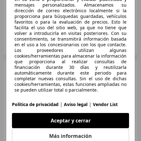
02/2018
88.784 km
Gasolina
60 kW (82 CV)
mensajes personalizados. Almacenamos su
dirección de correo electrónico localmente si la
Airbags laterales, Isofix, Bluetooth, ESP, Faros antiniebla, ABS
proporciona para búsquedas guardadas, vehículos
favoritos o para la evaluación de precios. Esto le
facilita el uso del sitio web, ya que no tiene que
volver a introducirla en visitas posteriores. Con su
consentimiento, se transmitirá información basada
OCASIONPLUS VILLAFRANCA
en el uso a los concesionarios con los que contacte.
ES-08734 OLÉRDOLA
Guar
Los proveedores utilizan algunas
cookies/herramientas para almacenar la información
que proporciona al realizar consultas de
Citroen C3 Aircross
financiación durante 30 días y reutilizarla
Puretech S&S Shine EAT6 110
automáticamente durante este periodo para
completar nuevas consultas. Sin el uso de dichas
cookies/herramientas, estas funciones ampliadas no
se pueden utilizar total o parcialmente.
€ 11.250
|
|
Política de privacidad
Aviso legal
Vendor List
Precio
justo
12/2018
62.720 km
Gasolina
81 kW (110 CV)
Aceptar y cerrar
Ventanas tintadas, Llantas de aleación, Sensor de lluvia, Airbags laterales, Isofix
Más información