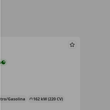
Guardar
o
ctro/Gasolina
162 kW (220 CV)