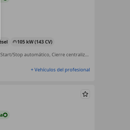
ésel
105 kW (143 CV)
ABS, Airbags laterales, Aire Acondicionado, Llantas de aleación, Baca, Start/Stop automático, Cierre centralizado, Inmovilizador
+ Vehículos del profesional
Guardar
ta