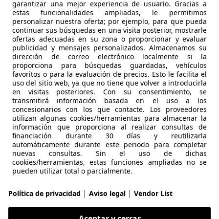
1
garantizar una mejor experiencia de usuario. Gracias a
estas funcionalidades ampliadas, le permitimos
dA Corporate
personalizar nuestra oferta; por ejemplo, para que pueda
continuar sus búsquedas en una visita posterior, mostrarle
€ 19.990
Sin
compara
ofertas adecuadas en su zona o proporcionar y evaluar
publicidad y mensajes personalizados. Almacenamos su
dirección de correo electrónico localmente si la
proporciona para búsquedas guardadas, vehículos
favoritos o para la evaluación de precios. Esto le facilita el
uso del sitio web, ya que no tiene que volver a introducirla
en visitas posteriores. Con su consentimiento, se
transmitirá información basada en el uso a los
concesionarios con los que contacte. Los proveedores
09/2021
56.498 km
Dié
utilizan algunas cookies/herramientas para almacenar la
información que proporciona al realizar consultas de
 GANDIA
financiación durante 30 días y reutilizarla
automáticamente durante este periodo para completar
 GANDIA
nuevas consultas. Sin el uso de dichas
cookies/herramientas, estas funciones ampliadas no se
pueden utilizar total o parcialmente.
1
dA
|
|
Política de privacidad
Aviso legal
Vendor List
€ 11.890
1
Súper
ofer
Aceptar y cerrar