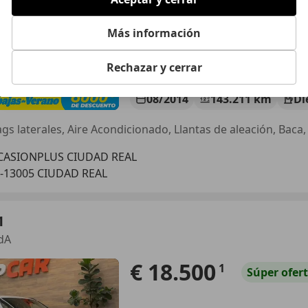
Más información
Rechazar y cerrar
08/2014
143.211 km
Di
CASIONPLUS CIUDAD REAL
-13005 CIUDAD REAL
1
dA
€ 18.500
1
Súper
ofer