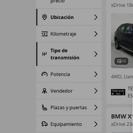
precio
xDrive 18
Ubicación
Kilometraje
Tipo de
transmisión
10
Potencia
TE
Vendedor
E
Plazas y puertas
BMW X
Equipamiento
xDrive 23