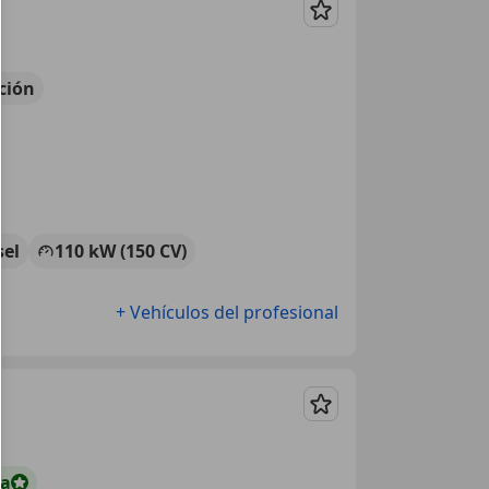
Guardar
ción
sel
110 kW (150 CV)
+ Vehículos del profesional
Guardar
ta