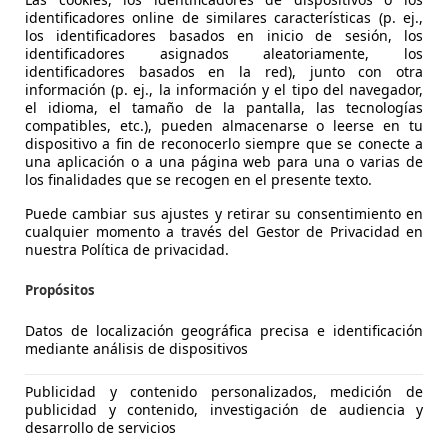
identificadores online de similares características (p. ej.,
los identificadores basados en inicio de sesión, los
identificadores asignados aleatoriamente, los
identificadores basados en la red), junto con otra
información (p. ej., la información y el tipo del navegador,
el idioma, el tamaño de la pantalla, las tecnologías
compatibles, etc.), pueden almacenarse o leerse en tu
dispositivo a fin de reconocerlo siempre que se conecte a
una aplicación o a una página web para una o varias de
1
los finalidades que se recogen en el presente texto.
 XLine
Puede cambiar sus ajustes y retirar su consentimiento en
cualquier momento a través del Gestor de Privacidad en
€ 21.490
1
nuestra Política de privacidad.
Buen
preci
Propósitos
Datos de localización geográfica precisa e identificación
mediante análisis de dispositivos
Publicidad y contenido personalizados, medición de
10/2021
81.281 km
Ele
publicidad y contenido, investigación de audiencia y
desarrollo de servicios
UTOS MADRID MÓSTOLES