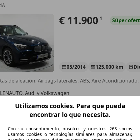
dA
€ 11.900
1
Súper
ofer
05/2014
125.000 km
Di
LENAUTO, Audi y Volkswagen
S-24700 ASTORGA
Utilizamos cookies. Para que pueda
encontrar lo que necesita.
1
Con su consentimiento, nosotros y nuestros 263 socios
d
usamos cookies o tecnologías similares para almacenar,
acceder y procesar datos personales, como sus visitas a