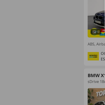
10
O
ES
BMW X
sDrive 18