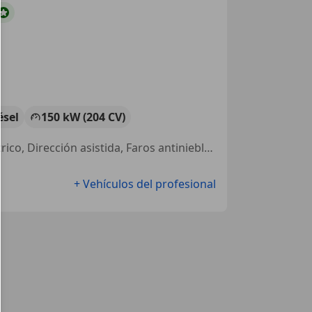
ésel
150 kW (204 CV)
4WD, Garantia, Airbags laterales, Cierre centralizado, Elevalunas eléctrico, Dirección asistida, Faros antiniebla, Start/Stop automático
+ Vehículos del profesional