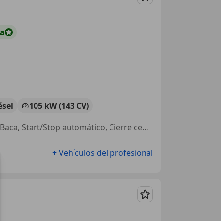
Guardar
ta
ésel
105 kW (143 CV)
4WD, Llantas de aleación, Airbags laterales, ABS, Aire Acondicionado, Baca, Start/Stop automático, Cierre centralizado
+ Vehículos del profesional
Guardar