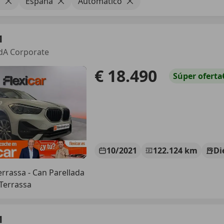
1
España
Automático
1
dA Corporate
€ 18.490
Súper
oferta
10/2021
122.124 km
Di
errassa - Can Parellada
Terrassa
1