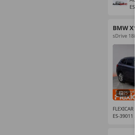
E
BMW X
sDrive 18
25
FLEXICAR
ES-39011