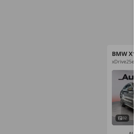
BMW X
xDrive25e
32
A