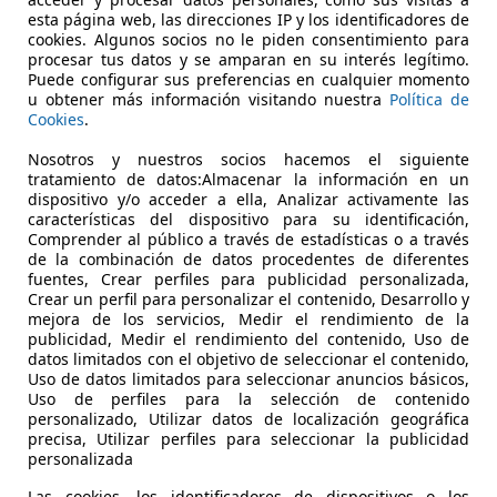
€ 10.990
Súper
oferta
esta página web, las direcciones IP y los identificadores de
cookies. Algunos socios no le piden consentimiento para
procesar tus datos y se amparan en su interés legítimo.
Puede configurar sus preferencias en cualquier momento
u obtener más información visitando nuestra
Política de
Cookies
.
Nosotros y nuestros socios hacemos el siguiente
tratamiento de datos:Almacenar la información en un
05/2011
146.000 km
Di
dispositivo y/o acceder a ella, Analizar activamente las
características del dispositivo para su identificación,
Comprender al público a través de estadísticas o a través
de la combinación de datos procedentes de diferentes
UNDICARS
fuentes, Crear perfiles para publicidad personalizada,
Crear un perfil para personalizar el contenido, Desarrollo y
-08203 SABADELL
mejora de los servicios, Medir el rendimiento de la
publicidad, Medir el rendimiento del contenido, Uso de
datos limitados con el objetivo de seleccionar el contenido,
Uso de datos limitados para seleccionar anuncios básicos,
Uso de perfiles para la selección de contenido
personalizado, Utilizar datos de localización geográfica
precisa, Utilizar perfiles para seleccionar la publicidad
personalizada
Las cookies, los identificadores de dispositivos o los