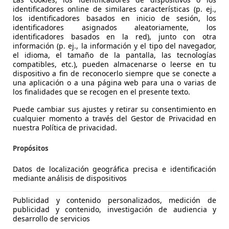
identificadores online de similares características (p. ej.,
los identificadores basados en inicio de sesión, los
identificadores asignados aleatoriamente, los
identificadores basados en la red), junto con otra
información (p. ej., la información y el tipo del navegador,
16
el idioma, el tamaño de la pantalla, las tecnologías
compatibles, etc.), pueden almacenarse o leerse en tu
dispositivo a fin de reconocerlo siempre que se conecte a
€ 12.990
una aplicación o a una página web para una o varias de
1
Sin
compar
los finalidades que se recogen en el presente texto.
Puede cambiar sus ajustes y retirar su consentimiento en
cualquier momento a través del Gestor de Privacidad en
nuestra Política de privacidad.
Propósitos
03/2015
127.900 km
Di
Datos de localización geográfica precisa e identificación
mediante análisis de dispositivos
NTEGRAL MOTION CIUDAD DEL AUTOMOVIL 2
-28914 LEGANES
Publicidad y contenido personalizados, medición de
publicidad y contenido, investigación de audiencia y
desarrollo de servicios