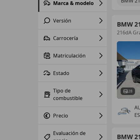
BMW 21
Marca & modelo
Versión
BMW 2
216dA Gr
Carrocería
Matriculación
Estado
Tipo de
28
combustible
A
ES
Precio
Evaluación de
BMW 2