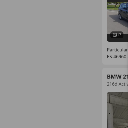
17
Particular
ES-46960 
BMW 2
216d Acti