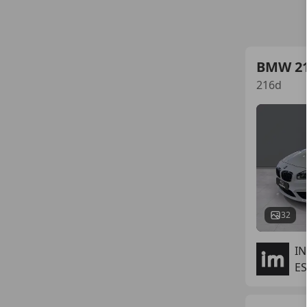
BMW 2
216d
32
I
ES