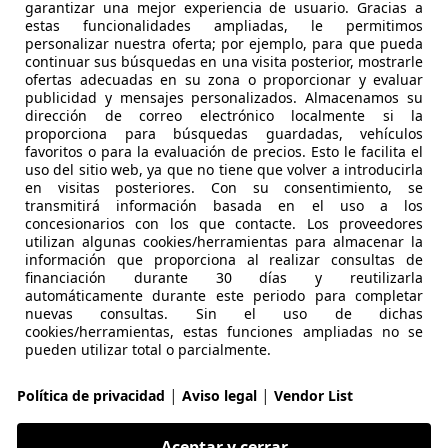
garantizar una mejor experiencia de usuario. Gracias a
estas funcionalidades ampliadas, le permitimos
personalizar nuestra oferta; por ejemplo, para que pueda
continuar sus búsquedas en una visita posterior, mostrarle
ofertas adecuadas en su zona o proporcionar y evaluar
publicidad y mensajes personalizados. Almacenamos su
dirección de correo electrónico localmente si la
09/2017
185.651 km
Di
proporciona para búsquedas guardadas, vehículos
favoritos o para la evaluación de precios. Esto le facilita el
uso del sitio web, ya que no tiene que volver a introducirla
en visitas posteriores. Con su consentimiento, se
Aldaia
transmitirá información basada en el uso a los
concesionarios con los que contacte. Los proveedores
utilizan algunas cookies/herramientas para almacenar la
información que proporciona al realizar consultas de
16
financiación durante 30 días y reutilizarla
ve Tourer Business
automáticamente durante este periodo para completar
nuevas consultas. Sin el uso de dichas
€ 11.500
cookies/herramientas, estas funciones ampliadas no se
Súper
oferta
pueden utilizar total o parcialmente.
|
|
Política de privacidad
Aviso legal
Vendor List
Aceptar y cerrar