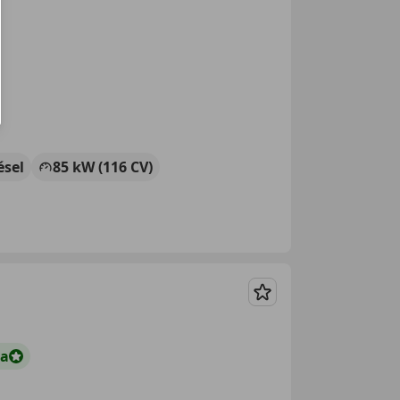
ésel
85 kW (116 CV)
Guardar
ta