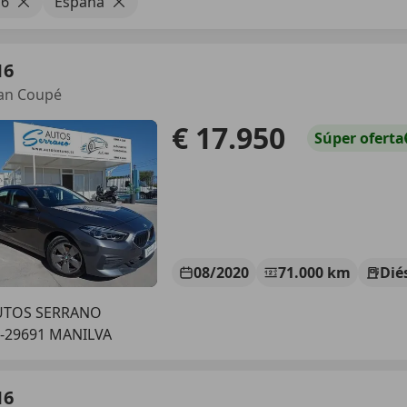
6
España
16
an Coupé
€ 17.950
Súper
oferta
08/2020
71.000 km
Dié
UTOS SERRANO
-29691 MANILVA
16