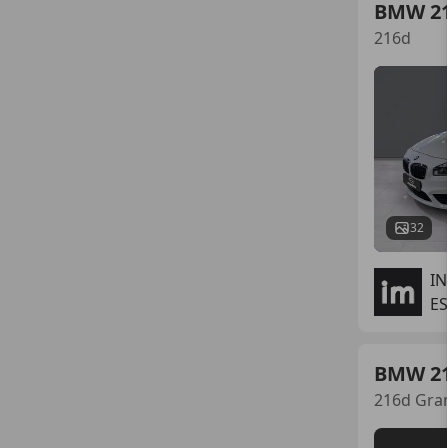
BMW 2
216d
32
I
ES
BMW 2
216d Gra