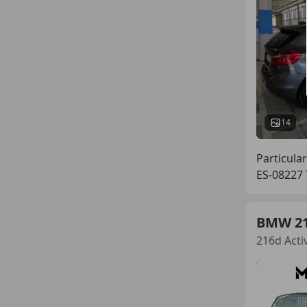
14
Particular
ES-08227 
BMW 2
216d Acti