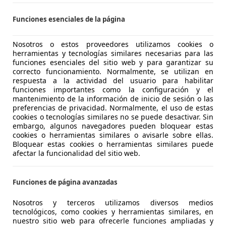
16
Funciones esenciales de la página
€ 12.990
1
Sin
compar
Nosotros o estos proveedores utilizamos cookies o
herramientas y tecnologías similares necesarias para las
funciones esenciales del sitio web y para garantizar su
correcto funcionamiento. Normalmente, se utilizan en
respuesta a la actividad del usuario para habilitar
funciones importantes como la configuración y el
mantenimiento de la información de inicio de sesión o las
preferencias de privacidad. Normalmente, el uso de estas
cookies o tecnologías similares no se puede desactivar. Sin
03/2015
127.900 km
Di
embargo, algunos navegadores pueden bloquear estas
cookies o herramientas similares o avisarle sobre ellas.
NTEGRAL MOTION VIGO
Bloquear estas cookies o herramientas similares puede
-36213 Vigo
afectar la funcionalidad del sitio web.
Funciones de página avanzadas
16
n Tourer
Nosotros y terceros utilizamos diversos medios
tecnológicos, como cookies y herramientas similares, en
€ 8.000
nuestro sitio web para ofrecerle funciones ampliadas y
Sin
comparaci