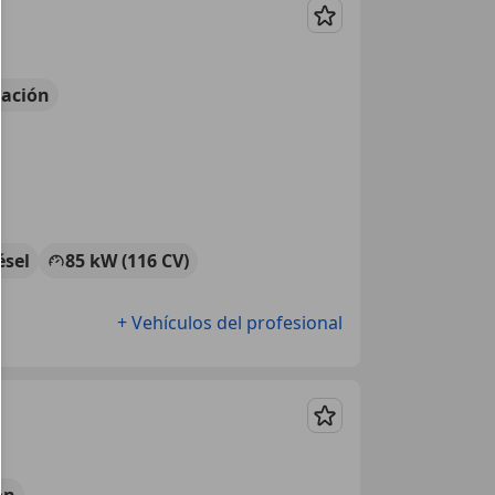
Guardar
ación
ésel
85 kW (116 CV)
+ Vehículos del profesional
Guardar
ón