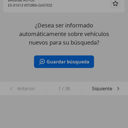
BAIGOBI AUTOS
ES-01013 VITORIA-GASTEIZ
Guar
¿Desea ser informado
automáticamente sobre vehículos
nuevos para su búsqueda?
Guardar búsqueda
Anterior
1
/
38
Siguiente