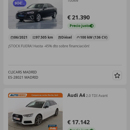
100kW
€ 21.390
Precio
justo
06/2021
97.505 km
Diésel
100 kW (136 CV)
¡STOCK FUERA! Hasta -45% dto sobre financiación!
CLICARS MADRID
ES-28021 MADRID
Guar
Audi A4
2.0 TDI Avant
€ 17.142