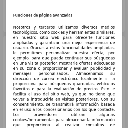
Funciones de página avanzadas
AUTOHERO BARCELONA
ES-08903 SANT ADRIÀ DE BESÒS
Guar
Nosotros y terceros utilizamos diversos medios
tecnológicos, como cookies y herramientas similares,
en nuestro sitio web para ofrecerle funciones
Audi A4
ampliadas y garantizar una mejor experiencia de
2.0TDI Advanced
usuario. Gracias a estas funcionalidades ampliadas,
edition S tronic 110kW
le permitimos personalizar nuestra oferta; por
ejemplo, para que pueda continuar sus búsquedas
en una visita posterior, mostrarle ofertas adecuadas
en su zona o proporcionar y evaluar publicidad y
€ 17.500
mensajes personalizados. Almacenamos su
Sin
comparación
dirección de correo electrónico localmente si la
proporciona para búsquedas guardadas, vehículos
favoritos o para la evaluación de precios. Esto le
02/2016
188.000 km
Diésel
110 kW (150 CV)
facilita el uso del sitio web, ya que no tiene que
Dirección asistida, Garantia, Ventanas tintadas, ABS, Airbags laterales, Faros de xenon
volver a introducirla en visitas posteriores. Con su
consentimiento, se transmitirá información basada
en el uso a los concesionarios con los que contacte.
Los proveedores utilizan algunas
cookies/herramientas para almacenar la información
INTEGRAL MOTION LA GRELA
que proporciona al realizar consultas de