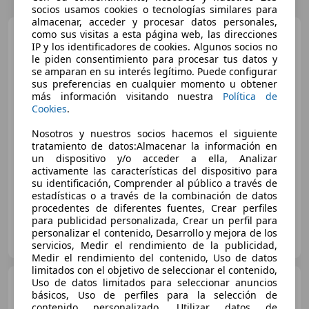
socios usamos cookies o tecnologías similares para
almacenar, acceder y procesar datos personales,
Audi A4
como sus visitas a esta página web, las direcciones
FAMILIAR 2.0 35 TDI
IP y los identificadores de cookies. Algunos socios no
MHEV S TRONIC S LINE AVANT
163
le piden consentimiento para procesar tus datos y
se amparan en su interés legítimo. Puede configurar
sus preferencias en cualquier momento u obtener
€ 37.900
más información visitando nuestra
Política de
Cookies
.
Buen
precio
Nosotros y nuestros socios hacemos el siguiente
04/2024
22.926 km
Diésel
120 kW (163 CV)
tratamiento de datos:Almacenar la información en
un dispositivo y/o acceder a ella, Analizar
Vehículo revisado, reacondicionado y con garantía.
activamente las características del dispositivo para
su identificación, Comprender al público a través de
estadísticas o a través de la combinación de datos
procedentes de diferentes fuentes, Crear perfiles
para publicidad personalizada, Crear un perfil para
AUDI HUERTAS MOTOR CARTAGENA
personalizar el contenido, Desarrollo y mejora de los
ES-30313 CARTAGENA
Guar
servicios, Medir el rendimiento de la publicidad,
Medir el rendimiento del contenido, Uso de datos
limitados con el objetivo de seleccionar el contenido,
Audi A4
Uso de datos limitados para seleccionar anuncios
Avant 2.0TDI DPF 170
básicos, Uso de perfiles para la selección de
contenido personalizado, Utilizar datos de