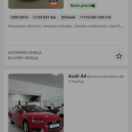
Buen
precio
05/2014
133.031 km
Diésel
110 kW (150 CV)
Elevalunas eléctrico, Ventanas tintadas, Volante multifunción, Start/Stop automático, Airbags laterales
AUTOHERO SEVILLA
ES-41001 SEVILLA
Guar
Audi A4
Berlina Automático de
5 Puertas