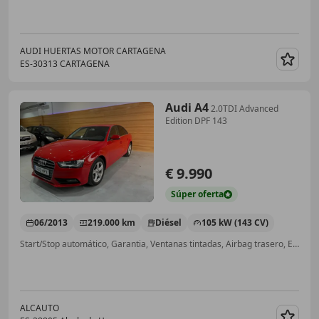
AUDI HUERTAS MOTOR CARTAGENA
ES-30313 CARTAGENA
Guar
Audi A4
2.0TDI Advanced
Edition DPF 143
€ 9.990
Súper
oferta
06/2013
219.000 km
Diésel
105 kW (143 CV)
Start/Stop automático, Garantia, Ventanas tintadas, Airbag trasero, Elevalunas eléctrico, Airbags laterales, Cierre centralizado
ALCAUTO