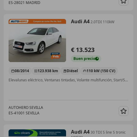
ES-28021 MADRID
Guar
Audi A4
2.0TDI 110kW
€ 13.523
Buen
precio
08/2014
123.938 km
Diésel
110 kW (150 CV)
Elevalunas eléctrico, Ventanas tintadas, Volante multifunción, Start/Stop automático, Airbags laterales
AUTOHERO SEVILLA
ES-41001 SEVILLA
Guar
Audi A4
30 TDI S line S tronic