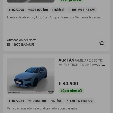
02/2008
307.000 km
Diésel
105 kW (143 CV)
Llantas de aleación, ABS, Start/Stop automático, Ventanas tintadas, Climatizador automático, Faros antiniebla, Ordenador, Airbags laterales
Autocasion del Norte
ES-48970 BASAURI
Guar
Audi A4
FAMILIAR 2.0 35 TDI
MHEV S TRONIC S LINE AVANT
163
€ 34.900
Súper
oferta
06/2024
19.553 km
Diésel
120 kW (163 CV)
Vehículo revisado, reacondicionado y con garantía.