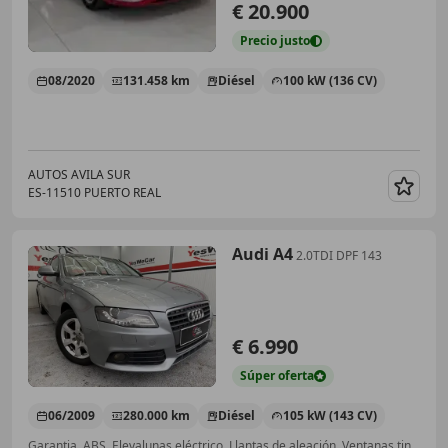
€ 20.900
Precio
justo
08/2020
131.458 km
Diésel
100 kW (136 CV)
AUTOS AVILA SUR
ES-11510 PUERTO REAL
Guar
Audi A4
2.0TDI DPF 143
€ 6.990
Súper
oferta
06/2009
280.000 km
Diésel
105 kW (143 CV)
Garantia, ABS, Elevalunas eléctrico, Llantas de aleación, Ventanas tintadas, Climatizador automático, Airbags laterales, Faros antiniebla