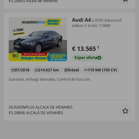
ES-28805 Alcala de Henares
Guar
Audi A4
2.0TDI Advanced
edition S tronic 110kW
€ 13.565
1
Súper
oferta
07/2018
214.627 km
Diésel
110 kW (150 CV)
Garantia, Airbags laterales, Control de tracción
OCASIONPLUS ALCALA DE HENARES
ES-28806 ALCALÁ DE HENARES
Guar