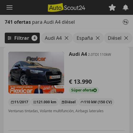
Saltar
al
contenido
741 ofertas
para Audi A4 diésel
principal
Filtrar
Audi A4
España
Diésel
4
Audi A4
2.0TDI 110kW
€ 13.990
Súper
oferta
11/2017
121.000 km
Diésel
110 kW (150 CV)
Ventanas tintadas, Volante multifunción, Airbags laterales