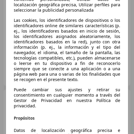
localización geográfica precisa, Utilizar perfiles para
seleccionar la publicidad personalizada
€ 11.500
Las cookies, los identificadores de dispositivos o los
Sin
comparación
identificadores online de similares características (p.
ej., los identificadores basados en inicio de sesión,
los identificadores asignados aleatoriamente, los
05/2009
189.660 km
Diésel
125 kW (170 CV)
identificadores basados en la red), junto con otra
Garantia, Start/Stop automático, Dirección asistida, Ventanas tintadas, Inmovilizador, Airbags laterales, Llantas de aleación, ABS
información (p. ej., la información y el tipo del
navegador, el idioma, el tamaño de la pantalla, las
tecnologías compatibles, etc.), pueden almacenarse
o leerse en tu dispositivo a fin de reconocerlo
siempre que se conecte a una aplicación o a una
LUXAUTO
página web para una o varias de los finalidades que
ES-26240 CASTAÑARES
Guar
se recogen en el presente texto.
Puede cambiar sus ajustes y retirar su
consentimiento en cualquier momento a través del
Audi A4
2.0TDI 110kW
Gestor de Privacidad en nuestra Política de
privacidad.
Propósitos
€ 13.237
Datos de localización geográfica precisa e
Buen
precio