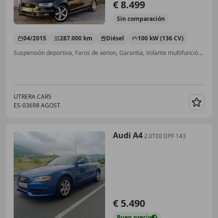
€ 8.499
Sin
comparación
04/2015
287.000 km
Diésel
100 kW (136 CV)
Suspensión deportiva, Faros de xenon, Garantia, Volante multifunción, Bluetooth, Ventanas tintadas, Airbags laterales, Start/Stop automático
UTRERA CARS
ES-03698 AGOST
Guar
Audi A4
2.0TDI DPF 143
€ 5.490
Buen
precio