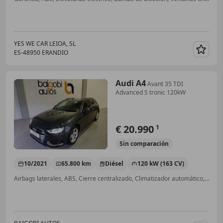
YES WE CAR LEIOA, SL
ES-48950 ERANDIO
Guar
Audi A4
Avant 35 TDI
Advanced S tronic 120kW
€ 20.990
1
Sin
comparación
10/2021
65.800 km
Diésel
120 kW (163 CV)
Airbags laterales, ABS, Cierre centralizado, Climatizador automático, Airbag del conductor, Bluetooth, Control de tracción, Manos libres