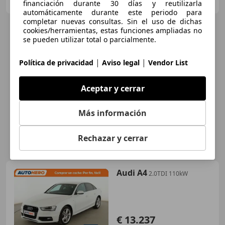
ES-15008 A Coruña
Guar
financiación durante 30 días y reutilizarla
automáticamente durante este periodo para
completar nuevas consultas. Sin el uso de dichas
cookies/herramientas, estas funciones ampliadas no
se pueden utilizar total o parcialmente.
|
|
Política de privacidad
Aviso legal
Vendor List
Aceptar y cerrar
Más información
Rechazar y cerrar
Audi A4
2.0TDI 110kW
€ 13.237