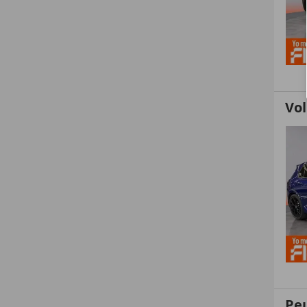
Vo
Pe