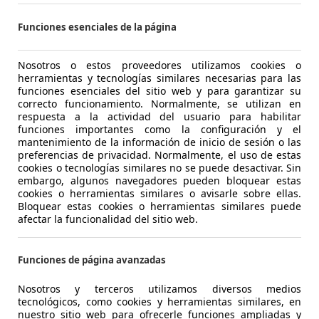
Ocasión
- (Pro
Funciones esenciales de la página
Gasolina
- (l/1
Nosotros o estos proveedores utilizamos cookies o
herramientas y tecnologías similares necesarias para las
1
/
21
-/-
funciones esenciales del sitio web y para garantizar su
correcto funcionamiento. Normalmente, se utilizan en
respuesta a la actividad del usuario para habilitar
funciones importantes como la configuración y el
el Combo
Life 1.2 T S/S Expression XL
mantenimiento de la información de inicio de sesión o las
preferencias de privacidad. Normalmente, el uso de estas
cookies o tecnologías similares no se puede desactivar. Sin
€ 11.490
Súper ofe
embargo, algunos navegadores pueden bloquear estas
cookies o herramientas similares o avisarle sobre ellas.
127.000 km
01/201
Bloquear estas cookies o herramientas similares puede
afectar la funcionalidad del sitio web.
Ocasión
- (Prop
Funciones de página avanzadas
Gasolina
5,5 l/1
1
/
16
Nosotros y terceros utilizamos diversos medios
-/-
tecnológicos, como cookies y herramientas similares, en
nuestro sitio web para ofrecerle funciones ampliadas y