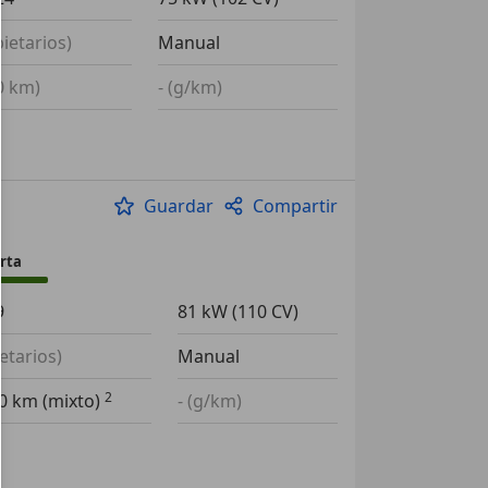
pietarios)
Manual
00 km)
- (g/km)
Guardar
Compartir
rta
9
81 kW (110 CV)
ietarios)
Manual
00 km (mixto)
- (g/km)