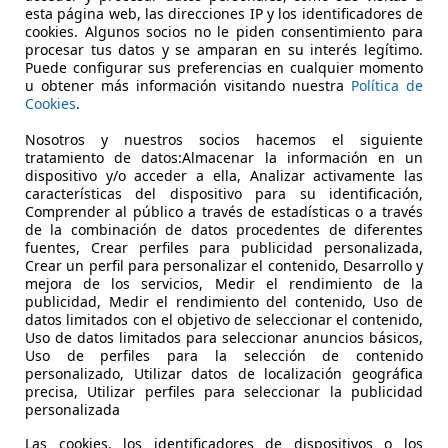
esta página web, las direcciones IP y los identificadores de
77.345 km
06/2021
cookies. Algunos socios no le piden consentimiento para
procesar tus datos y se amparan en su interés legítimo.
Puede configurar sus preferencias en cualquier momento
Ocasión
- (Propi
u obtener más información visitando nuestra
Política de
Cookies
.
Gasolina
5,5 l/10
Nosotros y nuestros socios hacemos el siguiente
1
/
27
-/-
tratamiento de datos:Almacenar la información en un
dispositivo y/o acceder a ella, Analizar activamente las
características del dispositivo para su identificación,
Comprender al público a través de estadísticas o a través
undai TUCSON
1.6 TGDI Klass 4x2
de la combinación de datos procedentes de diferentes
fuentes, Crear perfiles para publicidad personalizada,
Crear un perfil para personalizar el contenido, Desarrollo y
€ 16.790
Súper ofe
mejora de los servicios, Medir el rendimiento de la
publicidad, Medir el rendimiento del contenido, Uso de
99.161 km
12/20
datos limitados con el objetivo de seleccionar el contenido,
Uso de datos limitados para seleccionar anuncios básicos,
Uso de perfiles para la selección de contenido
Ocasión
- (Prop
personalizado, Utilizar datos de localización geográfica
precisa, Utilizar perfiles para seleccionar la publicidad
Gasolina
- (l/10
personalizada
1
/
21
-/-
Las cookies, los identificadores de dispositivos o los