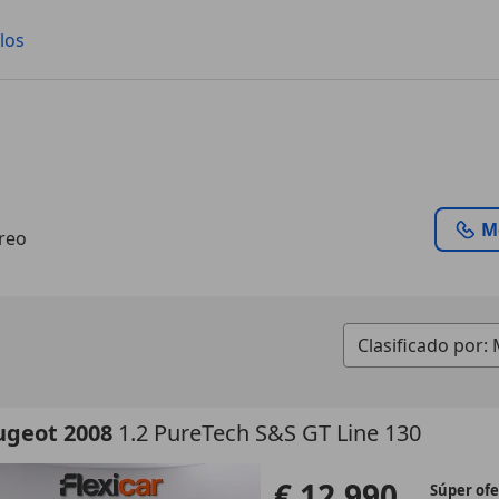
los
M
greo
ugeot 2008
1.2 PureTech S&S GT Line 130
€ 12.990
Súper ofe