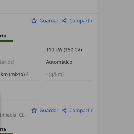
Guardar
Compartir
rta
110 kW (150 CV)
tarios)
Automático
0 km (mixto)
- (g/km)
Guardar
Compartir
Sensor de lluvia, Llantas de aleación, Airbags laterales, Faros antiniebla, Cierre centralizado
rta