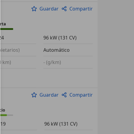
Guardar
Compartir
rta
24
96 kW (131 CV)
pietarios)
Automático
00 km)
- (g/km)
Guardar
Compartir
cio
019
96 kW (131 CV)