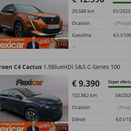
29.588 km
01/2023
Ocasión
- (Propi
Gasolina
4,5 l/10
1
/
22
-/-
roen C4 Cactus
1.5BlueHDi S&S C-Series 100
€ 9.390
Súper ofert
102.862 km
04/202
Ocasión
- (Prop
Diésel
4,0 l/1
1
/
19