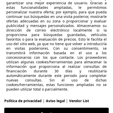
garantizar una mejor experiencia de usuario. Gracias a
ugeot 2008
1.2 PureTech S&S Allure EAT8 130
estas funcionalidades ampliadas, le permitimos
personalizar nuestra oferta; por ejemplo, para que pueda
continuar sus búsquedas en una visita posterior, mostrarle
€ 15.290
Súper ofe
ofertas adecuadas en su zona o proporcionar y evaluar
publicidad y mensajes personalizados. Almacenamos su
dirección de correo electrónico localmente si la
31.334 km
05/20
proporciona para búsquedas guardadas, vehículos
favoritos o para la evaluación de precios. Esto le facilita el
Ocasión
- (Pro
uso del sitio web, ya que no tiene que volver a introducirla
en visitas posteriores. Con su consentimiento, se
Gasolina
- (l/1
transmitirá información basada en el uso a los
concesionarios con los que contacte. Los proveedores
1
/
33
utilizan algunas cookies/herramientas para almacenar la
-/-
información que proporciona al realizar consultas de
financiación durante 30 días y reutilizarla
automáticamente durante este periodo para completar
geot Rifter
GT Line Long BlueHDi 96kW
nuevas consultas. Sin el uso de dichas
cookies/herramientas, estas funciones ampliadas no se
pueden utilizar total o parcialmente.
€ 13.890
Buen pre
|
|
Política de privacidad
Aviso legal
Vendor List
140.479 km
01/2