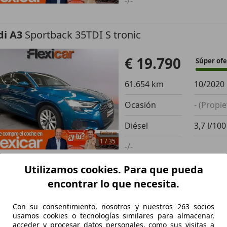
-/-
di A3
Sportback 35TDI S tronic
€ 19.790
Súper ofe
61.654 km
10/2020
Ocasión
- (Propie
Diésel
3,7 l/10
1
/
35
-/-
Utilizamos cookies. Para que pueda
 Ceed / cee'd
1.0 T-GDI Drive
encontrar lo que necesita.
Con su consentimiento, nosotros y nuestros 263 socios
usamos cookies o tecnologías similares para almacenar,
€ 11.490
Súper ofe
acceder y procesar datos personales, como sus visitas a