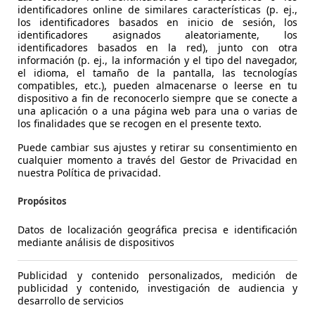
identificadores online de similares características (p. ej.,
los identificadores basados en inicio de sesión, los
identificadores asignados aleatoriamente, los
zda CX-3
2.0 Skyactiv-G Zenith 2WD Aut. 89kW
identificadores basados en la red), junto con otra
información (p. ej., la información y el tipo del navegador,
el idioma, el tamaño de la pantalla, las tecnologías
€ 13.690
Súper ofe
compatibles, etc.), pueden almacenarse o leerse en tu
dispositivo a fin de reconocerlo siempre que se conecte a
123.201 km
12/201
una aplicación o a una página web para una o varias de
los finalidades que se recogen en el presente texto.
Ocasión
- (Prop
Puede cambiar sus ajustes y retirar su consentimiento en
cualquier momento a través del Gestor de Privacidad en
Gasolina
5,8 l/1
nuestra Política de privacidad.
1
/
28
-/-
Propósitos
Datos de localización geográfica precisa e identificación
ugeot 208
1.2 Puretech S&S Active 100
mediante análisis de dispositivos
Publicidad y contenido personalizados, medición de
€ 11.190
Súper ofe
publicidad y contenido, investigación de audiencia y
desarrollo de servicios
80.764 km
04/20