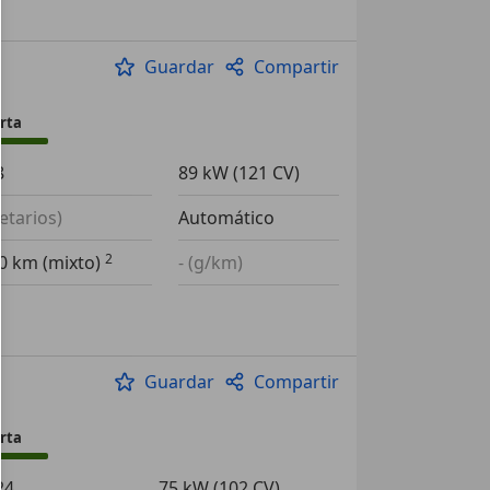
Guardar
Compartir
rta
8
89 kW (121 CV)
ietarios)
Automático
00 km (mixto)
- (g/km)
Guardar
Compartir
rta
24
75 kW (102 CV)