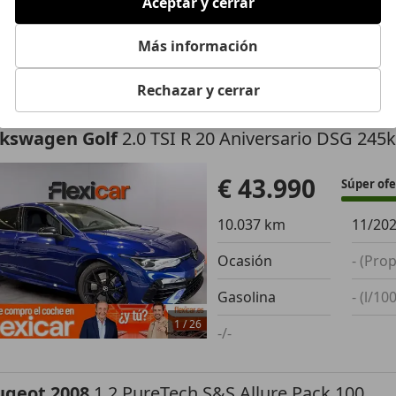
Aceptar y cerrar
Ocasión
- (Pr
Diésel
- (l/
Más información
1
/
25
-/-
Rechazar y cerrar
lkswagen Golf
2.0 TSI R 20 Aniversario DSG 245
€ 43.990
Súper ofe
10.037 km
11/20
Ocasión
- (Prop
Gasolina
- (l/10
1
/
26
-/-
ugeot 2008
1.2 PureTech S&S Allure Pack 100