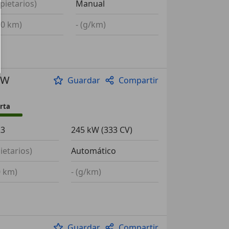
opietarios)
Manual
100 km)
- (g/km)
kW
Guardar
Compartir
rta
23
245 kW (333 CV)
ietarios)
Automático
0 km)
- (g/km)
Guardar
Compartir