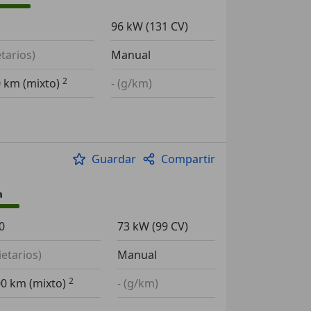
96 kW (131 CV)
etarios)
Manual
0 km (mixto)
- (g/km)
Guardar
Compartir
a
0
73 kW (99 CV)
ietarios)
Manual
00 km (mixto)
- (g/km)