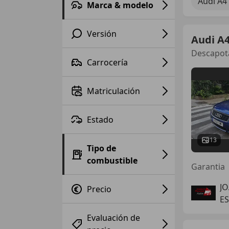
Audi A4
Marca & modelo
Versión
Audi A
Descapota
Carrocería
Matriculación
Estado
13
Tipo de
combustible
Garantia
J
Precio
ES
Evaluación de