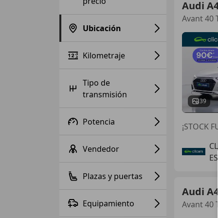
precio
Audi A
Avant 40 
Ubicación
Kilometraje
Tipo de
transmisión
39
Potencia
¡STOCK FU
C
Vendedor
E
Plazas y puertas
Audi A
Equipamiento
Avant 40 