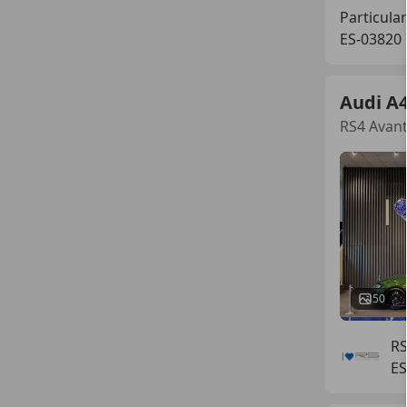
Particular
ES-03820
Audi A
RS4 Avan
50
R
ES