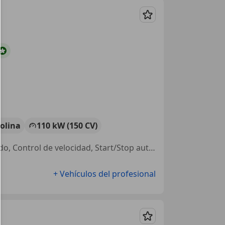
Guardar
olina
110 kW (150 CV)
Asientos calef., Airbags laterales, ABS, Manos libres, Cierre centralizado, Control de velocidad, Start/Stop automático, Airbag trasero
+ Vehículos del profesional
Guardar