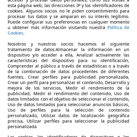
€ 23.190
esta página web, las direcciones IP y los identificadores de
Súper
oferta
cookies. Algunos socios no le piden consentimiento para
procesar tus datos y se amparan en su interés legítimo.
Puede configurar sus preferencias en cualquier momento
u obtener más información visitando nuestra
Política de
Cookies
.
Nosotros y nuestros socios hacemos el siguiente
04/2022
112.191 km
Ga
tratamiento de datos:Almacenar la información en un
dispositivo y/o acceder a ella, Analizar activamente las
ERA! Hasta -45% dto sobre financiación!
características del dispositivo para su identificación,
Comprender al público a través de estadísticas o a través
LICARS MADRID
de la combinación de datos procedentes de diferentes
fuentes, Crear perfiles para publicidad personalizada,
S-28021 MADRID
Crear un perfil para personalizar el contenido, Desarrollo y
mejora de los servicios, Medir el rendimiento de la
publicidad, Medir el rendimiento del contenido, Uso de
datos limitados con el objetivo de seleccionar el contenido,
Uso de datos limitados para seleccionar anuncios básicos,
Uso de perfiles para la selección de contenido
personalizado, Utilizar datos de localización geográfica
precisa, Utilizar perfiles para seleccionar la publicidad
personalizada
Las cookies, los identificadores de dispositivos o los