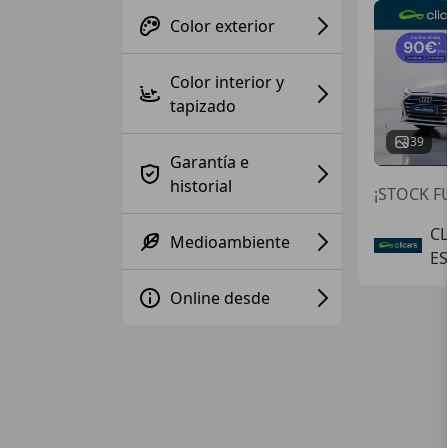
Color exterior
Color interior y
tapizado
39
Garantía e
historial
¡STOCK FU
C
Medioambiente
E
Online desde