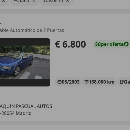
España
Gasolina
4
ble Automático de 2 Puertas
€ 6.800
Súper
oferta
05/2003
168.000 km
Ga
OAQUIN PASCUAL AUTOS
-28054 Madrid