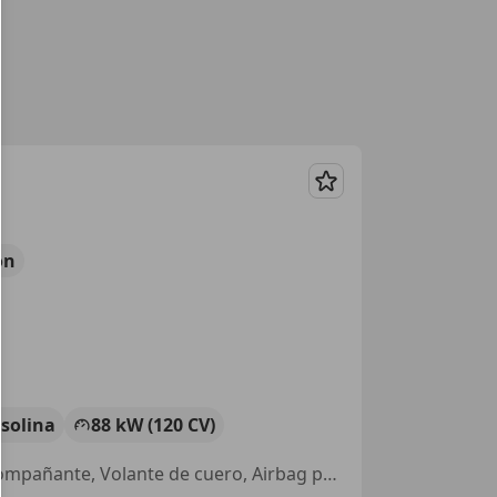
Guardar
ón
solina
88 kW (120 CV)
Vehículo de no fumador, Llantas de aleación, Faros de LED, Airbag acompañante, Volante de cuero, Airbag para la cabeza, Ordenador, Cierre centralizado con mando a distancia