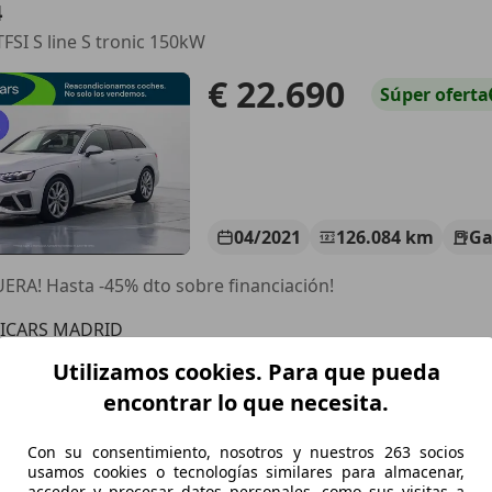
4
TFSI S line S tronic 150kW
€ 22.690
Súper
oferta
04/2021
126.084 km
Ga
ERA! Hasta -45% dto sobre financiación!
LICARS MADRID
S-28021 MADRID
Utilizamos cookies. Para que pueda
encontrar lo que necesita.
4
Con su consentimiento, nosotros y nuestros 263 socios
TFSI Advanced S tronic 150kW
usamos cookies o tecnologías similares para almacenar,
acceder y procesar datos personales, como sus visitas a