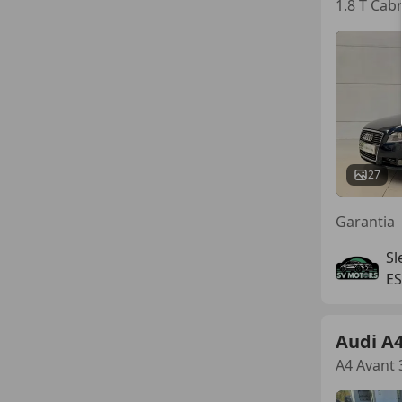
1.8 T Cab
27
Garantia
Sl
E
Audi A
A4 Avant 