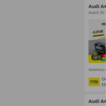
Audi A
Avant 35 
10
O
ES
Audi A