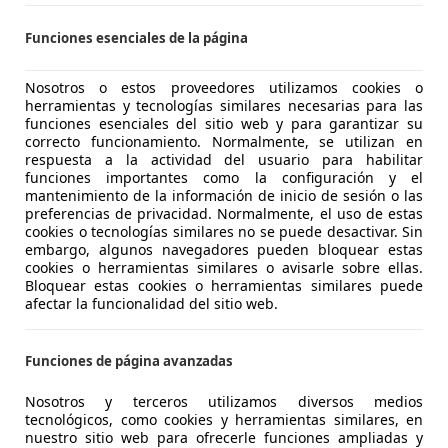
Funciones esenciales de la página
 Cocentaina
Nosotros o estos proveedores utilizamos cookies o
herramientas y tecnologías similares necesarias para las
4
funciones esenciales del sitio web y para garantizar su
t
correcto funcionamiento. Normalmente, se utilizan en
respuesta a la actividad del usuario para habilitar
€ 75.990
funciones importantes como la configuración y el
Buen
precio
mantenimiento de la información de inicio de sesión o las
preferencias de privacidad. Normalmente, el uso de estas
cookies o tecnologías similares no se puede desactivar. Sin
embargo, algunos navegadores pueden bloquear estas
cookies o herramientas similares o avisarle sobre ellas.
Bloquear estas cookies o herramientas similares puede
afectar la funcionalidad del sitio web.
01/2022
30.000 km
Gas
Funciones de página avanzadas
S PREMIUM CAR
Nosotros y terceros utilizamos diversos medios
-36600 Vilagarcia de Arousa
tecnológicos, como cookies y herramientas similares, en
nuestro sitio web para ofrecerle funciones ampliadas y