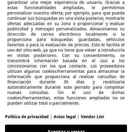
garantizar una mejor experiencia de usuario. Gracias a
4
estas funcionalidades ampliadas, le permitimos
personalizar nuestra oferta; por ejemplo, para que pueda
TFSI Advanced S tronic 110kW
continuar sus búsquedas en una visita posterior, mostrarle
ofertas adecuadas en su zona o proporcionar y evaluar
€ 24.137
publicidad y mensajes personalizados. Almacenamos su
Súper
oferta
dirección de correo electrónico localmente si la
proporciona para búsquedas guardadas, vehículos
favoritos o para la evaluación de precios. Esto le facilita el
uso del sitio web, ya que no tiene que volver a introducirla
en visitas posteriores. Con su consentimiento, se
transmitirá información basada en el uso a los
concesionarios con los que contacte. Los proveedores
utilizan algunas cookies/herramientas para almacenar la
03/2023
52.662 km
Gas
información que proporciona al realizar consultas de
financiación durante 30 días y reutilizarla
automáticamente durante este periodo para completar
nuevas consultas. Sin el uso de dichas
cookies/herramientas, estas funciones ampliadas no se
CASIONPLUS UTRERA
pueden utilizar total o parcialmente.
-41710 UTRERA
|
|
Política de privacidad
Aviso legal
Vendor List
4
Aceptar y cerrar