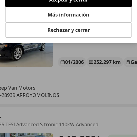
rio
€ 7.989
Más información
Sin
comparaci
Rechazar y cerrar
01/2006
252.297 km
Ga
eep Van Motors
S-28939 ARROYOMOLINOS
4
35 TFSI Advanced S tronic 110kW Advanced