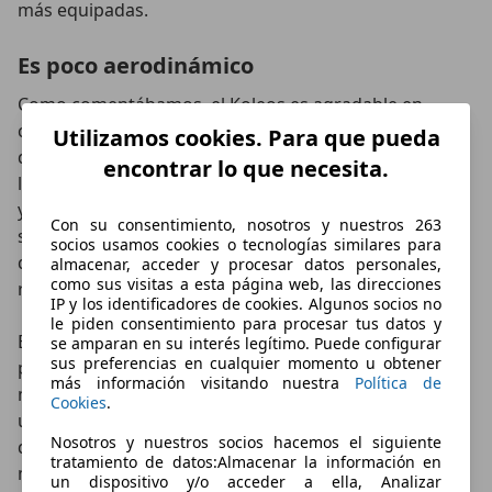
más equipadas.
Es poco aerodinámico
Como comentábamos, el Koleos es agradable en
carretera, y consume poco siempre y cuando no
Utilizamos cookies. Para que pueda
queramos superar los límites legales. Su resistencia a
encontrar lo que necesita.
la penetración aerodinámica es alta (coeficiente 0,38),
y se trata de un vehículo con una importante
Con su consentimiento, nosotros y nuestros 263
superficie frontal, por lo que necesita más potencia
socios usamos cookies o tecnologías similares para
que sus principales rivales para ganar velocidad, y eso
almacenar, acceder y procesar datos personales,
como sus visitas a esta página web, las direcciones
repercute en el consumo.
IP y los identificadores de cookies. Algunos socios no
le piden consentimiento para procesar tus datos y
En ciudad, tiene un tamaño medio-grande que le
se amparan en su interés legítimo. Puede configurar
sus preferencias en cualquier momento u obtener
permite ser amplio por dentro y contar con un buen
más información visitando nuestra
Política de
maletero. A cambio, es 22 centímetros más largo que
Cookies
.
un Mégane, 16 más que un Scénic y solo cinco menos
Nosotros y nuestros socios hacemos el siguiente
que un Grand Scénic. En las salidas desde parado, el
tratamiento de datos:Almacenar la información en
motor no ofrece lo mejor de sí mismo, pero en las
un dispositivo y/o acceder a ella, Analizar