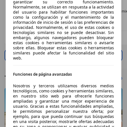
garantizar su correcto funcionamiento.
Diésel
Diésel
Diésel
Normalmente, se utilizan en respuesta a la actividad
- (l/100 km)
5,7 l/100 km (mixto)
8,3 l/100 km (mix
del usuario para habilitar funciones importantes
como la configuración y el mantenimiento de la
información de inicio de sesión o las preferencias de
Nuevo
privacidad. Normalmente, el uso de estas cookies o
tecnologías similares no se puede desactivar. Sin
Profesional
Profesional
Profesional
embargo, algunos navegadores pueden bloquear
ES 03181
ES 08020
ES 28805
estas cookies o herramientas similares o avisarle
sobre ellas. Bloquear estas cookies o herramientas
similares puede afectar la funcionalidad del sitio
Ver todo
web.
Funciones de página avanzadas
Todos los artículos
Ver todo
Nosotros y terceros utilizamos diversos medios
tecnológicos, como cookies y herramientas similares,
en nuestro sitio web para ofrecerle funciones
ampliadas y garantizar una mejor experiencia de
usuario. Gracias a estas funcionalidades ampliadas,
le permitimos personalizar nuestra oferta; por
ejemplo, para que pueda continuar sus búsquedas
en una visita posterior, mostrarle ofertas adecuadas
en su zona o proporcionar y evaluar publicidad y