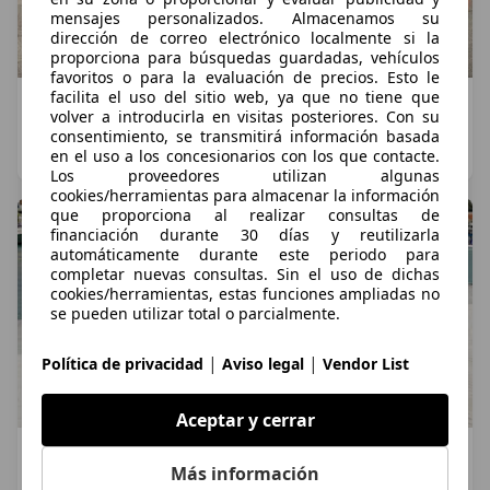
mensajes personalizados. Almacenamos su
dirección de correo electrónico localmente si la
proporciona para búsquedas guardadas, vehículos
favoritos o para la evaluación de precios. Esto le
facilita el uso del sitio web, ya que no tiene que
VÍDEO| Prueba Renault Clio E-Tech 2026: Más
volver a introducirla en visitas posteriores. Con su
rápido, más eficiente y más tecnológico
consentimiento, se transmitirá información basada
en el uso a los concesionarios con los que contacte.
Dani Cuadrado
·
21/06/2026
·
5 minutos de lectura
Los proveedores utilizan algunas
cookies/herramientas para almacenar la información
que proporciona al realizar consultas de
financiación durante 30 días y reutilizarla
automáticamente durante este periodo para
completar nuevas consultas. Sin el uso de dichas
cookies/herramientas, estas funciones ampliadas no
se pueden utilizar total o parcialmente.
|
|
Política de privacidad
Aviso legal
Vendor List
Aceptar y cerrar
Nuevo Renault 4 E-Tech eléctrico Plein Sud:
Más información
Vuelve el 4 latas descapotable