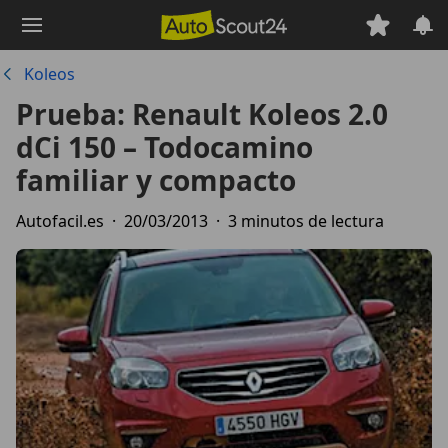
Saltar
al
contenido
Koleos
principal
Prueba: Renault Koleos 2.0
dCi 150 – Todocamino
familiar y compacto
Autofacil.es
·
20/03/2013
·
3 minutos de lectura