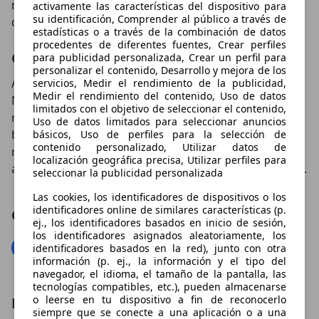
maniobras de aparcamiento contaremos con una
activamente las características del dispositivo para
su identificación, Comprender al público a través de
dirección muy asistida.
estadísticas o a través de la combinación de datos
procedentes de diferentes fuentes, Crear perfiles
Conclusión:
para publicidad personalizada, Crear un perfil para
personalizar el contenido, Desarrollo y mejora de los
Arrinconado por los más económicos Dacia Duster y
servicios, Medir el rendimiento de la publicidad,
Medir el rendimiento del contenido, Uso de datos
Nissan Qashqai, el Koleos no ha contado con el
limitados con el objetivo de seleccionar el contenido,
reconocimiento del gran público. Pese a ello, es un
Uso de datos limitados para seleccionar anuncios
buen todocamino, cómodo y estable en carretera sin
básicos, Uso de perfiles para la selección de
contenido personalizado, Utilizar datos de
renunciar a unas prestaciones dignas fuera del
localización geográfica precisa, Utilizar perfiles para
asfalto. Si lo eliges para tu día a día, no te arrepentirás.
seleccionar la publicidad personalizada
Las cookies, los identificadores de dispositivos o los
identificadores online de similares características (p.
Compartir el artículo
ej., los identificadores basados en inicio de sesión,
los identificadores asignados aleatoriamente, los
identificadores basados en la red), junto con otra
información (p. ej., la información y el tipo del
navegador, el idioma, el tamaño de la pantalla, las
tecnologías compatibles, etc.), pueden almacenarse
o leerse en tu dispositivo a fin de reconocerlo
Leer tambien
siempre que se conecte a una aplicación o a una