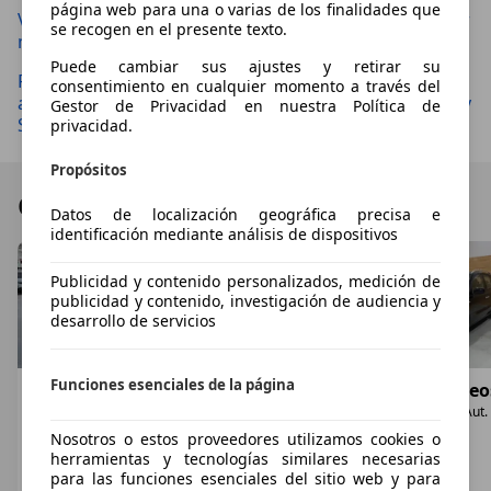
página web para una o varias de los finalidades que
VÍDEO| Nuevo Renault Twingo E-Tech: un eléctrico por
se recogen en el presente texto.
menos de 20.000 euros
Puede cambiar sus ajustes y retirar su
Renault refuerza su apuesta por el GLP: más
consentimiento en cualquier momento a través del
autonomía y un motor más potente para Clio, Captur y
Gestor de Privacidad en nuestra Política de
Symbioz
privacidad.
Propósitos
Ofertas destacadas
Datos de localización geográfica precisa e
identificación mediante análisis de dispositivos
Publicidad y contenido personalizados, medición de
publicidad y contenido, investigación de audiencia y
desarrollo de servicios
Funciones esenciales de la página
Renault Koleos
Renault Koleos
Renault Koleo
Todoterreno Manual de 5 Puertas
2.0dCi Dynamique 4x2
2.0dCi Privilege Aut.
€ 69.500
€ 8.790
€ 6.990
Nosotros o estos proveedores utilizamos cookies o
1
herramientas y tecnologías similares necesarias
06/2013
12/2011
09/2009
2
,
8
2
,
8
para las funciones esenciales del sitio web y para
208.000 km
119.057 km
136.000 km