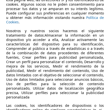
 Montoro
·
30/04/2025
·
4 minutos de lectura
cookies. Algunos socios no le piden consentimiento para
 más
procesar tus datos y se amparan en su interés legítimo.
Puede configurar sus preferencias en cualquier momento
u obtener más información visitando nuestra
Política de
Cookies
.
Nosotros y nuestros socios hacemos el siguiente
tratamiento de datos:Almacenar la información en un
dispositivo y/o acceder a ella, Analizar activamente las
características del dispositivo para su identificación,
Comprender al público a través de estadísticas o a través
de la combinación de datos procedentes de diferentes
fuentes, Crear perfiles para publicidad personalizada,
Crear un perfil para personalizar el contenido, Desarrollo y
mejora de los servicios, Medir el rendimiento de la
ari Luce 2026: así es el primer Ferrari eléctrico de 1.050 C
publicidad, Medir el rendimiento del contenido, Uso de
ari cae finalmente en la tentación de la era eléctrica con el
datos limitados con el objetivo de seleccionar el contenido,
1.050 CV, 530 km de autonomía y un planteamiento completam
Uso de datos limitados para seleccionar anuncios básicos,
Uso de perfiles para la selección de contenido
o Crocicchia
·
27/05/2026
·
6 minutos de lectura
personalizado, Utilizar datos de localización geográfica
precisa, Utilizar perfiles para seleccionar la publicidad
 más
personalizada
Las cookies, los identificadores de dispositivos o los
identificadores online de similares características (p. ej.,