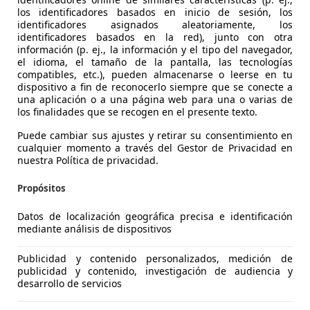
los identificadores basados en inicio de sesión, los
identificadores asignados aleatoriamente, los
identificadores basados en la red), junto con otra
información (p. ej., la información y el tipo del navegador,
el idioma, el tamaño de la pantalla, las tecnologías
ari Purosangue Handling Speciale 2026: Mismos ingredie
compatibles, etc.), pueden almacenarse o leerse en tu
errari Purosangue estrena la configuración Handling Speci
dispositivo a fin de reconocerlo siempre que se conecte a
una aplicación o a una página web para una o varias de
asis, electrónica y respuesta del V12.
los finalidades que se recogen en el presente texto.
o Crocicchia
·
06/05/2026
·
4 minutos de lectura
Puede cambiar sus ajustes y retirar su consentimiento en
 más
cualquier momento a través del Gestor de Privacidad en
nuestra Política de privacidad.
Propósitos
Datos de localización geográfica precisa e identificación
mediante análisis de dispositivos
Publicidad y contenido personalizados, medición de
e 640 CV, descapotable y toda la belleza de un Ferrari: así
publicidad y contenido, investigación de audiencia y
ari acaba de presentar el Amalfi Spider, su descapotable de
desarrollo de servicios
tero muy capaz.