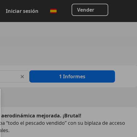
Vender
Iniciar sesión
×
1
Informes
y aerodinámica mejorada. ¡Brutal!
ba “todo el pescado vendido” con su biplaza de acceso
ales.