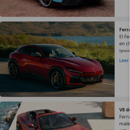
Ferr
El F
en ch
Ignaci
Leer
V8 d
Ferr
male