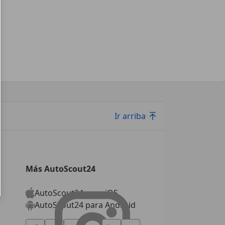
Ir arriba
Más AutoScout24
AutoScout24 para iOS
AutoScout24 para Android