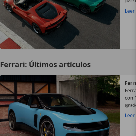
Javier
Leer
Ferrari: Últimos artículos
Ferr
Ferr
con 
Ignaci
Leer