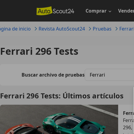
Saltar
al
Comprar
Vende
contenido
principal
gina de inicio
Revista AutoScout24
Pruebas
Ferrar
Ferrari 296 Tests
Marca
Buscar archivo de pruebas
Ferrari 296 Tests: Últimos artículos
Ferr
Ferr
296,