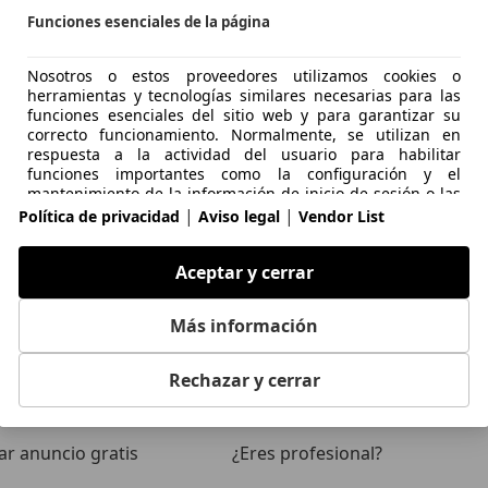
21/03/2026
·
2 minutos de lectura
Funciones esenciales de la página
 más
Nosotros o estos proveedores utilizamos cookies o
herramientas y tecnologías similares necesarias para las
funciones esenciales del sitio web y para garantizar su
correcto funcionamiento. Normalmente, se utilizan en
respuesta a la actividad del usuario para habilitar
funciones importantes como la configuración y el
mantenimiento de la información de inicio de sesión o las
preferencias de privacidad. Normalmente, el uso de estas
|
|
Política de privacidad
Aviso legal
Vendor List
cookies o tecnologías similares no se puede desactivar. Sin
embargo, algunos navegadores pueden bloquear estas
Aceptar y cerrar
cookies o herramientas similares o avisarle sobre ellas.
Bloquear estas cookies o herramientas similares puede
afectar la funcionalidad del sitio web.
tomoción de Europa
Más información
ios
Clientes
Funciones de página avanzadas
Rechazar y cerrar
ón de vehículos
Iniciar sesión
Nosotros y terceros utilizamos diversos medios
tecnológicos, como cookies y herramientas similares, en
ar anuncio gratis
¿Eres profesional?
nuestro sitio web para ofrecerle funciones ampliadas y
garantizar una mejor experiencia de usuario. Gracias a