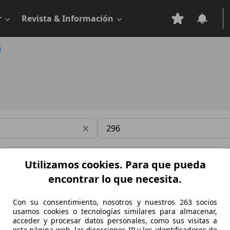
r
Revista & Información
i
Modelo
×
Utilizamos cookies. Para que pueda
encontrar lo que necesita.
ari 296 Speciale y Speciale A: más potencia, menos peso 
Con su consentimiento, nosotros y nuestros 263 socios
ari sorprende a sus fanáticos cuando pensaban que ya esta
usamos cookies o tecnologías similares para almacenar,
 pero este ahora estrena versiones Speciale más prestacion
acceder y procesar datos personales, como sus visitas a
esta página web, las direcciones IP y los identificadores de