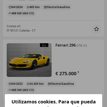
04/2024
485 km
Electro/Gasolina
488 kW (663 CV)
Cronos srl
IT-95121 Catania - CT
Guar
Ferrari 296
GTB 3.0
€ 275.000
1
04/2022
24.304 km
Electro/Gasolina
488 kW (663 CV)
Utilizamos cookies. Para que pueda
Rossi Srl Usato