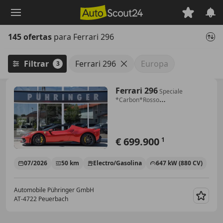
Saltar
al
contenido
145 ofertas
para Ferrari 296
principal
Filtrar
Ferrari 296
Europa
3
Ferrari 296
Speciale
*Carbon*Rosso
Magma*TwoTone*Lift*Prompt*
€ 699.900
1
07/2026
50 km
Electro/Gasolina
647 kW (880 CV)
Automobile Pühringer GmbH
AT-4722 Peuerbach
Guar