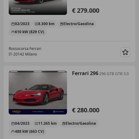
€ 279.000
02/2023
8.300 km
Electro/Gasolina
610 kW (829 CV)
Rossocorsa Ferrari
IT-20142 Milano
Guar
Ferrari 296
296 GTB GTB 3.0
€ 280.000
04/2023
11.265 km
Electro/Gasolina
488 kW (663 CV)