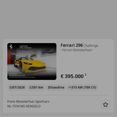
Ferrari 296
Challenge
~Ferrari Munsterhuis~
€ 395.000
1
07/2026
501 km
Gasolina
515 kW (700 CV)
Frans Munsterhuis Sportcars
NL-7554 NG HENGELO
Guar