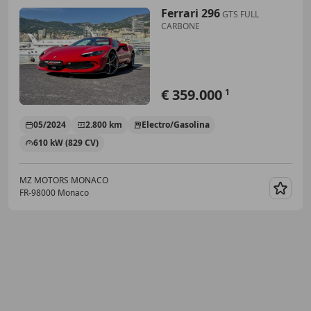
Ferrari 296
GTS FULL
CARBONE
€ 359.000
1
05/2024
2.800 km
Electro/Gasolina
610 kW (829 CV)
MZ MOTORS MONACO
FR-98000 Monaco
Guar