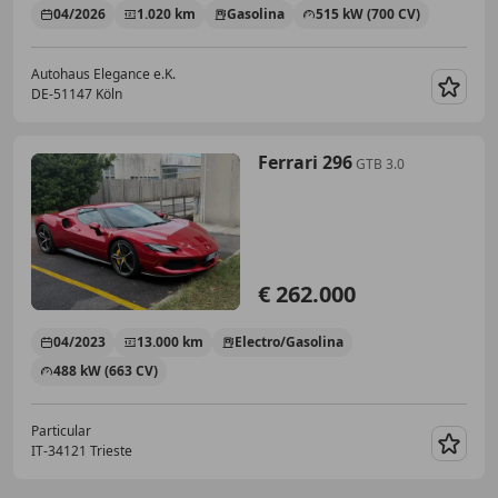
04/2026
1.020 km
Gasolina
515 kW (700 CV)
Autohaus Elegance e.K.
DE-51147 Köln
Guar
Ferrari 296
GTB 3.0
€ 262.000
04/2023
13.000 km
Electro/Gasolina
488 kW (663 CV)
Particular
IT-34121 Trieste
Guar