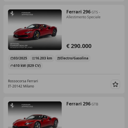
Ferrari 296
GTS -
Allestimento Speciale
€ 290.000
03/2025
16.203 km
Electro/Gasolina
610 kW (829 CV)
Rossocorsa Ferrari
IT-20142 Milano
Guar
Ferrari 296
GTB