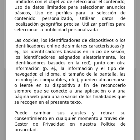
limitados con el objetivo de seleccionar el contenido,
Uso de datos limitados para seleccionar anuncios
básicos, Uso de perfiles para la selección de
€ 280.000
contenido personalizado, Utilizar datos de
localización geográfica precisa, Utilizar perfiles para
seleccionar la publicidad personalizada
06/2023
4.567 km
Electro/Gasolina
610 kW (829 CV)
Las cookies, los identificadores de dispositivos o los
identificadores online de similares características (p.
ej., los identificadores basados en inicio de sesión,
Rossocorsa Ferrari
los identificadores asignados aleatoriamente, los
IT-20142 Milano
Guar
identificadores basados en la red), junto con otra
información (p. ej., la información y el tipo del
navegador, el idioma, el tamaño de la pantalla, las
tecnologías compatibles, etc.), pueden almacenarse
o leerse en tu dispositivo a fin de reconocerlo
siempre que se conecte a una aplicación o a una
página web para una o varias de los finalidades que
se recogen en el presente texto.
Puede cambiar sus ajustes y retirar su
consentimiento en cualquier momento a través del
Gestor de Privacidad en nuestra Política de
privacidad.