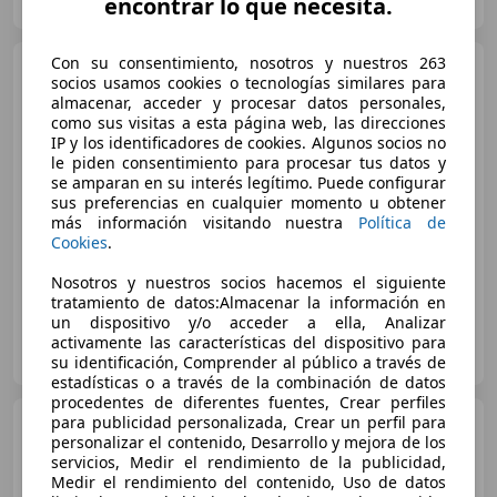
IT-05035 Narni Scalo - Terni
encontrar lo que necesita.
Guar
Con su consentimiento, nosotros y nuestros 263
Ferrari 296
GTB
socios usamos cookies o tecnologías similares para
almacenar, acceder y procesar datos personales,
como sus visitas a esta página web, las direcciones
IP y los identificadores de cookies. Algunos socios no
le piden consentimiento para procesar tus datos y
se amparan en su interés legítimo. Puede configurar
€ 280.000
1
sus preferencias en cualquier momento u obtener
más información visitando nuestra
Política de
Cookies
.
03/2024
775 km
Electro/Gasolina
610 kW (829 CV)
Nosotros y nuestros socios hacemos el siguiente
tratamiento de datos:Almacenar la información en
un dispositivo y/o acceder a ella, Analizar
Rossocorsa Ferrari
activamente las características del dispositivo para
IT-20142 Milano
Guar
su identificación, Comprender al público a través de
estadísticas o a través de la combinación de datos
procedentes de diferentes fuentes, Crear perfiles
para publicidad personalizada, Crear un perfil para
Ferrari 296
GTB
personalizar el contenido, Desarrollo y mejora de los
servicios, Medir el rendimiento de la publicidad,
Medir el rendimiento del contenido, Uso de datos