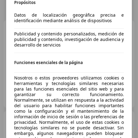
Propósitos
Datos de localización geográfica precisa e
identificación mediante análisis de dispositivos
Ferrari 296
GTS
Publicidad y contenido personalizados, medición de
publicidad y contenido, investigación de audiencia y
desarrollo de servicios
Funciones esenciales de la página
€ 365.000
1
10/2024
10 km
Electro/Gasolina
610 kW (829 CV)
Nosotros o estos proveedores utilizamos cookies o
herramientas y tecnologías similares necesarias
para las funciones esenciales del sitio web y para
Automontreal Group Srl
garantizar su correcto funcionamiento.
IT-81043 Sant'Angelo In Formis - Caserta- Ce
Normalmente, se utilizan en respuesta a la actividad
Guar
del usuario para habilitar funciones importantes
como la configuración y el mantenimiento de la
información de inicio de sesión o las preferencias de
Ferrari 296
3.0-IVA ESCLUSA-
privacidad. Normalmente, el uso de estas cookies o
PREZZO IVATO 286.700€-
tecnologías similares no se puede desactivar. Sin
NAZIONALE-SOLO 237KM-
embargo, algunos navegadores pueden bloquear
GARANZIA 04/28-LIFT-VOLANTE