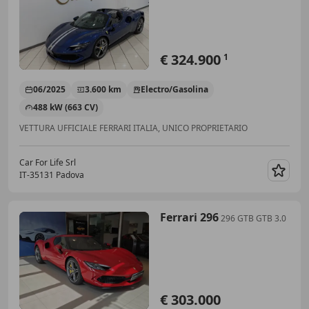
€ 324.900
1
06/2025
3.600 km
Electro/Gasolina
488 kW (663 CV)
VETTURA UFFICIALE FERRARI ITALIA, UNICO PROPRIETARIO
Car For Life Srl
IT-35131 Padova
Guar
Ferrari 296
296 GTB GTB 3.0
€ 303.000