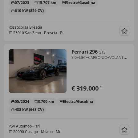
07/2023
15.707 km
Electro/Gasolina
610 kW (829 CV)
Rossocorsa Brescia
IT-25010 San Zeno - Brescia - Bs
Guar
Ferrari 296
GTS
3.0+LIFT+CARBONIO+VOLANTE
LED+SCUDETTI+CERCHI
DIAMANTATI+VETTURA
ATELIER+IVA ESPOSTA+
€ 319.000
1
05/2024
3.700 km
Electro/Gasolina
488 kW (663 CV)
PSV Automobili srl
IT-20090 Cusago - Milano - Mi
Guar