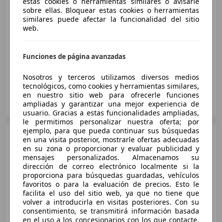
estas cookies o herramientas similares o avisarle
CARBONIO LEDS-SEDILI FULL
sobre ellas. Bloquear estas cookies o herramientas
ELET.
similares puede afectar la funcionalidad del sitio
€ 235.000
1
web.
04/2025
237 km
Electro/Gasolina
610 kW (829 CV)
Funciones de página avanzadas
237 KM-GARANZIA 04/2028-LIFT-SEDILI FULL EL-VOLANTE LED
Nosotros y terceros utilizamos diversos medios
tecnológicos, como cookies y herramientas similares,
en nuestro sitio web para ofrecerle funciones
Errepicar Srl
ampliadas y garantizar una mejor experiencia de
IT-33100 Udine
Guar
usuario. Gracias a estas funcionalidades ampliadas,
le permitimos personalizar nuestra oferta; por
ejemplo, para que pueda continuar sus búsquedas
Ferrari 296
296 GTB 830CV
en una visita posterior, mostrarle ofertas adecuadas
Hybrid
en su zona o proporcionar y evaluar publicidad y
mensajes personalizados. Almacenamos su
dirección de correo electrónico localmente si la
proporciona para búsquedas guardadas, vehículos
favoritos o para la evaluación de precios. Esto le
€ 275.000
facilita el uso del sitio web, ya que no tiene que
volver a introducirla en visitas posteriores. Con su
consentimiento, se transmitirá información basada
10/2022
9.300 km
Electro/Gasolina
en el uso a los concesionarios con los que contacte.