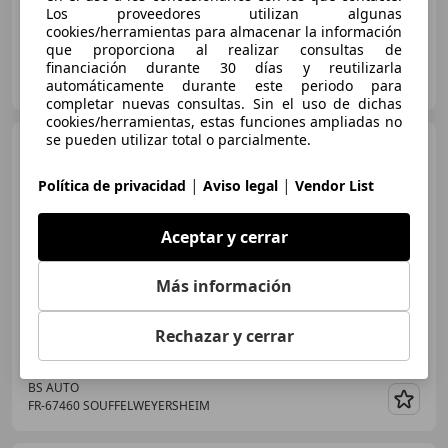
Los proveedores utilizan algunas
611 kW (831 CV)
cookies/herramientas para almacenar la información
que proporciona al realizar consultas de
financiación durante 30 días y reutilizarla
CLUB SPORT RACING
automáticamente durante este periodo para
FR-02220 CIRY-SALSOGNE
Guar
completar nuevas consultas. Sin el uso de dichas
cookies/herramientas, estas funciones ampliadas no
se pueden utilizar total o parcialmente.
Ferrari 296
- V6 bi-turbo -
830ch - INTERIEUR %2B
EXTERIEUR FULL CARBONE !
|
|
Política de privacidad
Aviso legal
Vendor List
Aceptar y cerrar
€ 339.000
Más información
06/2023
2.100 km
- Tipo de combustible
Rechazar y cerrar
611 kW (831 CV)
BS AUTO
FR-67460 SOUFFELWEYERSHEIM
Guar