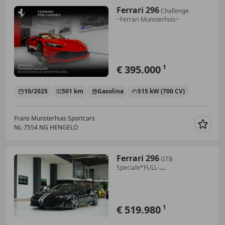
Ferrari 296
Challenge
~Ferrari Munsterhuis~
€ 395.000
1
10/2025
501 km
Gasolina
515 kW (700 CV)
Frans Munsterhuis Sportcars
NL-7554 NG HENGELO
Guar
Ferrari 296
GTB
Speciale*FULL-
CARBON*CARBON-
LED*KERAMIK*
€ 519.980
1