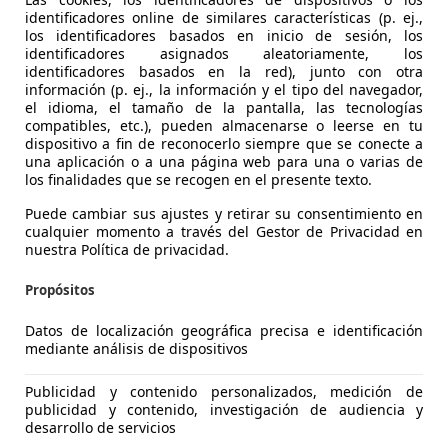
s
identificadores online de similares características (p. ej.,
los identificadores basados en inicio de sesión, los
identificadores asignados aleatoriamente, los
identificadores basados en la red), junto con otra
información (p. ej., la información y el tipo del navegador,
ertidor de par, de ocho velocidades
el idioma, el tamaño de la pantalla, las tecnologías
compatibles, etc.), pueden almacenarse o leerse en tu
dispositivo a fin de reconocerlo siempre que se conecte a
una aplicación o a una página web para una o varias de
los finalidades que se recogen en el presente texto.
Puede cambiar sus ajustes y retirar su consentimiento en
cualquier momento a través del Gestor de Privacidad en
.780 euros
nuestra Política de privacidad.
Propósitos
ero que llama la atención es el diseño. Muchos han sido los 
Datos de localización geográfica precisa e identificación
mediante análisis de dispositivos
últimos tiempos, alegando poca creatividad en sus product
es cierto es que este Q8 se escapa de lo visto hasta ahora e
Publicidad y contenido personalizados, medición de
publicidad y contenido, investigación de audiencia y
desarrollo de servicios