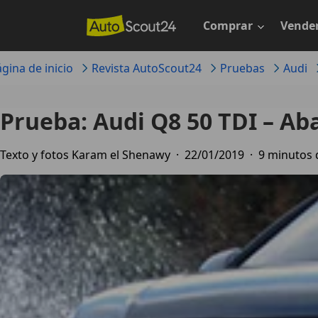
Saltar
al
Comprar
Vende
contenido
principal
gina de inicio
Revista AutoScout24
Pruebas
Audi
Prueba: Audi Q8 50 TDI – Ab
Texto y fotos Karam el Shenawy
·
22/01/2019
·
9 minutos 