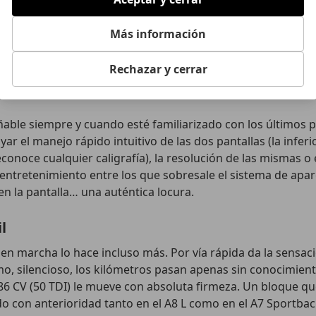
 de sumar el climatizador de cuatro zonas.
Más información
rmas cuadradas y bien proporcionadas cubica 605 litros de 
 equipaje de todo el pasaje. Cargarlo será otro cantar, pues 
Rechazar y cerrar
caso de que equipemos la suspensión neumática (montada en
bral del maletero se reduzca.
able siempre y cuando esté familiarizado con los últimos 
yar el manejo rápido intuitivo de las dos pantallas (la infer
econoce cualquier caligrafía), la resolución de las mismas o
 entretenimiento entre los que sobresale el sistema de ap
en la pantalla… una auténtica locura.
l
en marcha lo hace incluso más. Por vía rápida da la sensac
o, silencioso, los kilómetros pasan apenas sin conocimien
y 286 CV (50 TDI) le mueve con absoluta firmeza. Un bloque 
 con anterioridad tanto en el A8 L como en el A7 Sportback