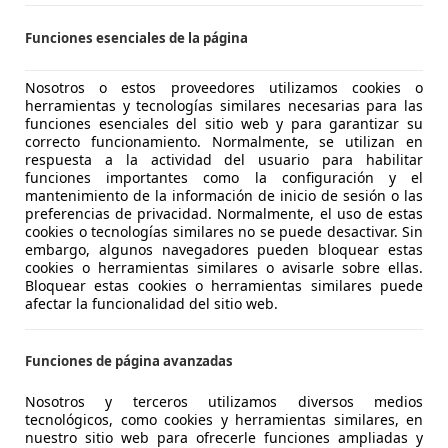
ivizado
, sino que con él ha llegado el nuevo lenguaje de d
a de Ingolstadt. A recalcar un frontal poderoso y vistoso, 
Funciones esenciales de la página
lucionada. Gana en anchura, reduce su altura y suma tanto
a en los grupos ópticos principales.
Nosotros o estos proveedores utilizamos cookies o
herramientas y tecnologías similares necesarias para las
ltimos que habitualmente son cromados, aunque Audi prop
funciones esenciales del sitio web y para garantizar su
correcto funcionamiento. Normalmente, se utilizan en
ack edition que sustituye todas esas superficies brillantes
respuesta a la actividad del usuario para habilitar
gante.
funciones importantes como la configuración y el
mantenimiento de la información de inicio de sesión o las
preferencias de privacidad. Normalmente, el uso de estas
rprender como lo hace, parece quedarse en un segundo plan
cookies o tecnologías similares no se puede desactivar. Sin
parte trasera. El lateral es el encargado de dotarle de esa
embargo, algunos navegadores pueden bloquear estas
anillas sin marco y a un pilar C más inclinado y grueso (her
cookies o herramientas similares o avisarle sobre ellas.
Bloquear estas cookies o herramientas similares puede
aída del techo.
afectar la funcionalidad del sitio web.
tico que el que ofrecen los BMW X6 o Mercedes
Funciones de página avanzadas
, las llantas, que como ocurre en nuestra unidad pueden al
Nosotros y terceros utilizamos diversos medios
enormes neumáticos en medida 285/40 R22 en tamaño XL. 
tecnológicos, como cookies y herramientas similares, en
 en rojo.
nuestro sitio web para ofrecerle funciones ampliadas y