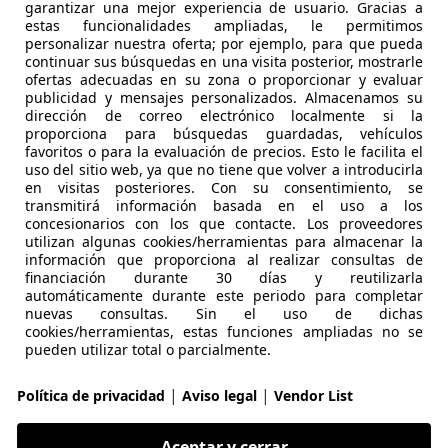
garantizar una mejor experiencia de usuario. Gracias a
estas funcionalidades ampliadas, le permitimos
uerda a la que [estrenó el A8 sobre todo por la tira de LED 
personalizar nuestra oferta; por ejemplo, para que pueda
y ofreciendo una vistosísima animación cuando se abre o c
continuar sus búsquedas en una visita posterior, mostrarle
ofertas adecuadas en su zona o proporcionar y evaluar
par los faros Matrix LED). Una tira que se encarga de enfati
publicidad y mensajes personalizados. Almacenamos su
za los dos metros y que le otorga un aspecto demoledor. E
dirección de correo electrónico localmente si la
es la utilización de dos molduras de escape falsas, mal endé
proporciona para búsquedas guardadas, vehículos
favoritos o para la evaluación de precios. Esto le facilita el
o solo en Audi.
uso del sitio web, ya que no tiene que volver a introducirla
en visitas posteriores. Con su consentimiento, se
transmitirá información basada en el uso a los
concesionarios con los que contacte. Los proveedores
derío… aunque en este caso tecnológico. Como nuevo port
utilizan algunas cookies/herramientas para almacenar la
información que proporciona al realizar consultas de
e lo más en su interior. Un puesto de conducción ya conocid
financiación durante 30 días y reutilizarla
do la parte central y secundada por un cuadro de instrumen
automáticamente durante este periodo para completar
 calidad con un ajuste exquisito, sin fisuras.
nuevas consultas. Sin el uso de dichas
cookies/herramientas, estas funciones ampliadas no se
pueden utilizar total o parcialmente.
portivo consiguen que conductor y pasajero dominen la sit
trasera, los tres asientos individuales permiten acomodar 
|
|
Política de privacidad
Aviso legal
Vendor List
Un confort que aumenta en las plazas exteriores por ser má
a inclinación en el respaldo y con butacas calefactables, pu
Aceptar y cerrar