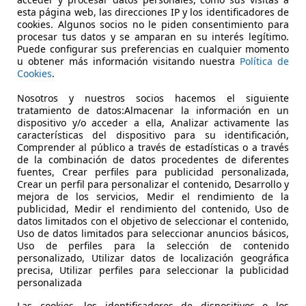
esta página web, las direcciones IP y los identificadores de
dros en V, turboalimentado
cookies. Algunos socios no le piden consentimiento para
procesar tus datos y se amparan en su interés legítimo.
Puede configurar sus preferencias en cualquier momento
u obtener más información visitando nuestra
Política de
Cookies
.
.500
Nosotros y nuestros socios hacemos el siguiente
tratamiento de datos:Almacenar la información en un
-3.250 rpm
dispositivo y/o acceder a ella, Analizar activamente las
características del dispositivo para su identificación,
km/h
Comprender al público a través de estadísticas o a través
de la combinación de datos procedentes de diferentes
fuentes, Crear perfiles para publicidad personalizada,
Crear un perfil para personalizar el contenido, Desarrollo y
mejora de los servicios, Medir el rendimiento de la
publicidad, Medir el rendimiento del contenido, Uso de
./mixto): 7 / 6,4 / 6,6 l/100 km
datos limitados con el objetivo de seleccionar el contenido,
Uso de datos limitados para seleccionar anuncios básicos,
km
Uso de perfiles para la selección de contenido
personalizado, Utilizar datos de localización geográfica
precisa, Utilizar perfiles para seleccionar la publicidad
95 / 1.705 milímetros
personalizada
Las cookies, los identificadores de dispositivos o los