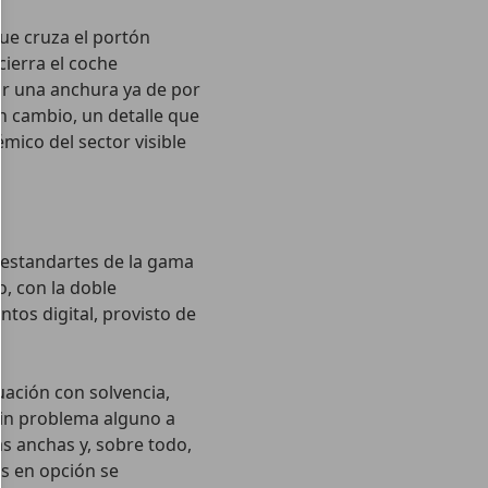
que cruza el portón
ierra el coche
zar una anchura ya de por
n cambio, un detalle que
mico del sector visible
aestandartes de la gama
o, con la doble
tos digital, provisto de
uación con solvencia,
sin problema alguno a
s anchas y, sobre todo,
es en opción se