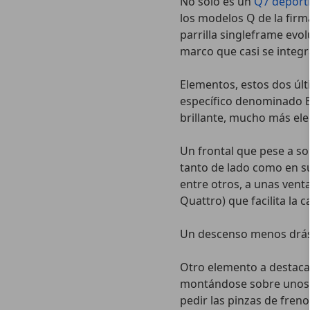
No solo es un
Q7 deport
los modelos Q de la firm
parrilla singleframe evo
marco que casi se integr
Elementos, estos dos ú
específico denominado Bl
brillante, mucho más ele
Un frontal que pese a so
tanto de lado como en su 
entre otros, a unas vent
Quattro) que facilita la c
Un descenso menos drás
Otro elemento a destacar
montándose sobre unos 
pedir las pinzas de freno